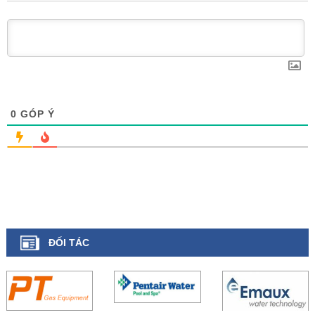
0
GÓP Ý
ĐỐI TÁC