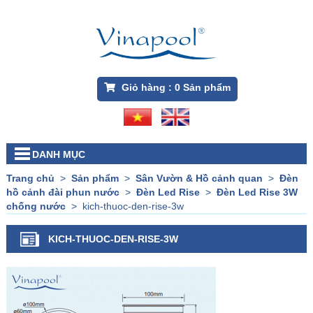
Giỏ hàng :
0
Sản phẩm
DANH MỤC
Trang chủ
>
Sản phẩm
>
Sân Vườn & Hồ cảnh quan
>
Đèn
hồ cảnh đài phun nước
>
Đèn Led Rise
>
Đèn Led Rise 3W
chống nước
>
kich-thuoc-den-rise-3w
KICH-THUOC-DEN-RISE-3W