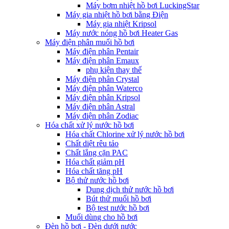
Máy bơm nhiệt hồ bơi LuckingStar
Máy gia nhiệt hồ bơi bằng Điện
Máy gia nhiệt Kripsol
Máy nước nóng hồ bơi Heater Gas
Máy điện phân muối hồ bơi
Máy điện phân Pentair
Máy điện phân Emaux
phụ kiện thay thế
Máy điện phân Crystal
Máy điện phân Waterco
Máy điện phân Kripsol
Máy điện phân Astral
Máy điện phân Zodiac
Hóa chất xử lý nước hồ bơi
Hóa chất Chlorine xử lý nước hồ bơi
Chất diệt rêu tảo
Chất lắng cặn PAC
Hóa chất giảm pH
Hóa chất tăng pH
Bộ thử nước hồ bơi
Dung dịch thử nước hồ bơi
Bút thử muối hồ bơi
Bộ test nước hồ bơi
Muối dùng cho hồ bơi
Đèn hồ bơi - Đèn dưới nước