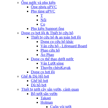
Ống nước và phụ kiện
Ống nhựa uPVC
Phụ tùng uPVC
T
Nối
Co
Phụ kiện Support ống
Dụng cụ bơi lội & Thiết bị cứu hộ
Thiết bị cứu hộ & an toàn bơi lội
Dụng cụ cứu hộ khác
Ván cứu hộ - Lifeguard Board
Phao cứu hộ
Áo Phao
Dụng cụ thể thao dưới nước
Ván Lướt sóng
Thuyền chèoKayak
Dụng cụ bơi lội
Ghế & Dù Hồ bơi
Ghế hồ bơi
Dù hồ bơi
Thiết bị tưới cây sân vườn, cảnh quan
Bộ tưới sân vườn
Takagi
Holman
Cuộn vòi tưới