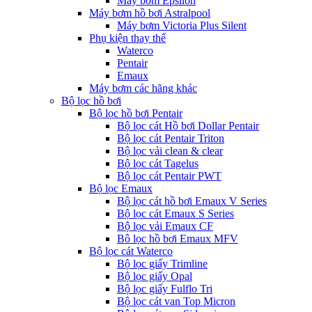
Máy bơm Epsilon
Máy bơm hồ bơi Astralpool
Máy bơm Victoria Plus Silent
Phụ kiện thay thế
Waterco
Pentair
Emaux
Máy bơm các hãng khác
Bộ lọc hồ bơi
Bộ lọc hồ bơi Pentair
Bộ lọc cát Hồ bơi Dollar Pentair
Bộ lọc cát Pentair Triton
Bộ lọc vải clean & clear
Bộ lọc cát Tagelus
Bộ lọc cát Pentair PWT
Bộ lọc Emaux
Bộ lọc cát hồ bơi Emaux V Series
Bộ lọc cát Emaux S Series
Bộ lọc vải Emaux CF
Bô lọc hồ bơi Emaux MFV
Bộ lọc cát Waterco
Bộ lọc giấy Trimline
Bộ lọc giấy Opal
Bộ lọc giấy Fulflo Tri
Bộ lọc cát van Top Micron