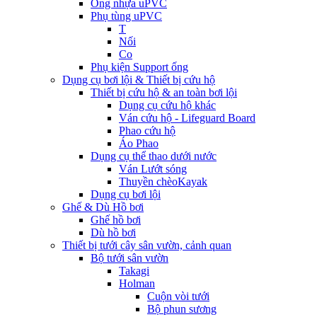
Ống nhựa uPVC
Phụ tùng uPVC
T
Nối
Co
Phụ kiện Support ống
Dụng cụ bơi lội & Thiết bị cứu hộ
Thiết bị cứu hộ & an toàn bơi lội
Dụng cụ cứu hộ khác
Ván cứu hộ - Lifeguard Board
Phao cứu hộ
Áo Phao
Dụng cụ thể thao dưới nước
Ván Lướt sóng
Thuyền chèoKayak
Dụng cụ bơi lội
Ghế & Dù Hồ bơi
Ghế hồ bơi
Dù hồ bơi
Thiết bị tưới cây sân vườn, cảnh quan
Bộ tưới sân vườn
Takagi
Holman
Cuộn vòi tưới
Bộ phun sương