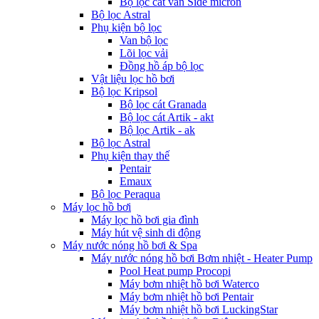
Bộ lọc cát van Side micron
Bộ lọc Astral
Phụ kiện bộ lọc
Van bộ lọc
Lõi lọc vải
Đồng hồ áp bộ lọc
Vật liệu lọc hồ bơi
Bộ lọc Kripsol
Bộ lọc cát Granada
Bộ lọc cát Artik - akt
Bộ lọc Artik - ak
Bộ lọc Astral
Phụ kiện thay thế
Pentair
Emaux
Bộ lọc Peraqua
Máy lọc hồ bơi
Máy lọc hồ bơi gia đình
Máy hút vệ sinh di động
Máy nước nóng hồ bơi & Spa
Máy nước nóng hồ bơi Bơm nhiệt - Heater Pump
Pool Heat pump Procopi
Máy bơm nhiệt hồ bơi Waterco
Máy bơm nhiệt hồ bơi Pentair
Máy bơm nhiệt hồ bơi LuckingStar