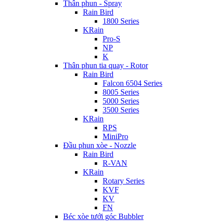
Thân phun - Spray
Rain Bird
1800 Series
KRain
Pro-S
NP
K
Thân phun tia quay - Rotor
Rain Bird
Falcon 6504 Series
8005 Series
5000 Series
3500 Series
KRain
RPS
MiniPro
Đầu phun xòe - Nozzle
Rain Bird
R-VAN
KRain
Rotary Series
KVF
KV
FN
Béc xòe tưới góc Bubbler