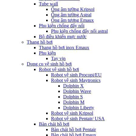
Tube wall
Ống âm tường Kripsol
Ống âm tường Astral
Ống âm tương Emaux
Phụ kiện chống đẩy nổi
Phụ kiện chống đẩy nổi astral
Bộ điều khiển mực nước
Thang hồ bơi
Thang hồ bơi inox Emaux
Phụ kiện
Tay vịn
Dụng cụ vệ sinh hồ bơi
Robot vệ sinh hồ bơi
Robot vệ sinh Procopi/EU
Robot vệ sinh Maytronics
Dolphin X
Dolphin Wave
Dolphin S
Dolphin M
Dolphin Liberty
Robot vệ sinh Kripsol
Robot vệ sinh Pentair/ USA
Bàn chải hồ bơi
Bàn chải hồ bơi Pentair
Bàn chải hồ bơi Emaux