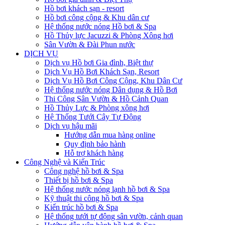
Hồ bơi khách sạn - resort
Hồ bơi công cộng & Khu dân cư
Hệ thống nước nóng Hồ bơi & Spa
Hồ Thủy lực Jacuzzi & Phòng Xông hơi
Sân Vườn & Đài Phun nước
DỊCH VỤ
Dịch vụ Hồ bơi Gia đình, Biệt thự
Dịch Vụ Hồ Bơi Khách Sạn, Resort
Dịch Vụ Hồ Bơi Công Cộng, Khu Dân Cư
Hệ thống nước nóng Dân dụng & Hồ Bơi
Thi Công Sân Vườn & Hồ Cảnh Quan
Hồ Thủy Lực & Phòng xông hơi
Hệ Thống Tưới Cây Tự Động
Dịch vụ hậu mãi
Hướng dẫn mua hàng online
Quy định bảo hành
Hỗ trợ khách hàng
Công Nghệ và Kiến Trúc
Công nghệ hồ bơi & Spa
Thiết bị hồ bơi & Spa
Hệ thống nước nóng lạnh hồ bơi & Spa
Kỹ thuật thi công hồ bơi & Spa
Kiến trúc hồ bơi & Spa
Hệ thống tưới tự động sân vườn, cảnh quan