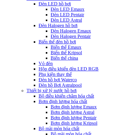
Đèn LED hồ bơi
Đèn LED Emaux
Đèn LED Pentair
Đèn LED Astral
Đèn Halogen hồ bơi
Đèn Halogen Emaux
Đèn Halogen Pentair
Biến thế đèn hồ bơi
Biến thế Emaux
Biến thế Kripsol
Biến thế china
Vỏ đèn
Hộp điều khiển đèn LED RGB
Phụ kiện thay thế
Đèn hồ bơi Waterco
Đèn hồ Bơi Astralpool
Thiết bị xử lý nước hồ bơi
Bộ điều khiển châm hóa chất
Bơm định lượng hóa chất
Bơm định lượng Emaux
Bơm định lượng Astral
Bơm định lượng Pentair
Bơm định lượng Kripsol
Bộ mài mòn hóa chất
Bộ mài mòn hóa chất