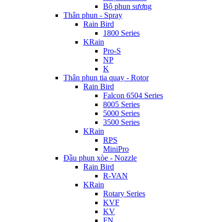
Bộ phun sương
Thân phun - Spray
Rain Bird
1800 Series
KRain
Pro-S
NP
K
Thân phun tia quay - Rotor
Rain Bird
Falcon 6504 Series
8005 Series
5000 Series
3500 Series
KRain
RPS
MiniPro
Đầu phun xòe - Nozzle
Rain Bird
R-VAN
KRain
Rotary Series
KVF
KV
FN