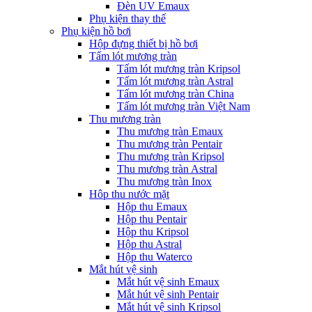
Đèn UV Emaux
Phụ kiện thay thế
Phụ kiện hồ bơi
Hộp đựng thiết bị hồ bơi
Tấm lót mương tràn
Tấm lót mương tràn Kripsol
Tấm lót mương tràn Astral
Tấm lót mương tràn China
Tấm lót mương tràn Việt Nam
Thu mương tràn
Thu mương tràn Emaux
Thu mương tràn Pentair
Thu mương tràn Kripsol
Thu mương tràn Astral
Thu mương tràn Inox
Hôp thu nước mặt
Hộp thu Emaux
Hộp thu Pentair
Hộp thu Kripsol
Hộp thu Astral
Hộp thu Waterco
Mắt hút vệ sinh
Mắt hút vệ sinh Emaux
Mắt hút vệ sinh Pentair
Mắt hút vệ sinh Kripsol