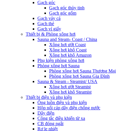
Gạch góc
Gạch góc thủy tinh
Gạch góc gốm
Gạch vảy cá
Gạch thẻ
Gạch vỉ giấy
Thiết bị & Phòng xông hơi
Sauna and Steam- Coast / China
Xông hơi ướt Coast
Xông hơi khô Coast
Xông hơi khô Amazon
Phụ kiện phòng xông hơi
Phòng xông hơi Sauna
Phòng xông hơi Sauna Thương Mại
Phòng xông hơi Sauna Gia Đình
Sauna & Steam - Steamist/ USA
Xông hơi ướt Steamist
Xông hơi khô Steamist
Thiết bị điện và phụ kiện
Ống luồn điện và phụ kiện
Hộp nối cáp dây điện chống nước
Dây điện
Công tắc điều khiển từ xa
CB đóng ngắt
Rơ le nhiệt