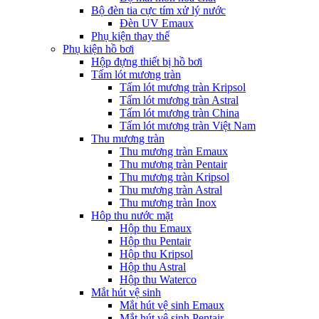
Bộ đèn tia cực tím xử lý nước
Đèn UV Emaux
Phụ kiện thay thế
Phụ kiện hồ bơi
Hộp đựng thiết bị hồ bơi
Tấm lót mương tràn
Tấm lót mương tràn Kripsol
Tấm lót mương tràn Astral
Tấm lót mương tràn China
Tấm lót mương tràn Việt Nam
Thu mương tràn
Thu mương tràn Emaux
Thu mương tràn Pentair
Thu mương tràn Kripsol
Thu mương tràn Astral
Thu mương tràn Inox
Hôp thu nước mặt
Hộp thu Emaux
Hộp thu Pentair
Hộp thu Kripsol
Hộp thu Astral
Hộp thu Waterco
Mắt hút vệ sinh
Mắt hút vệ sinh Emaux
Mắt hút vệ sinh Pentair