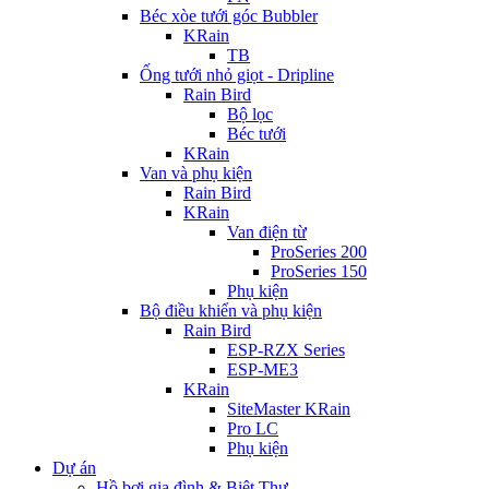
Béc xòe tưới góc Bubbler
KRain
TB
Ống tưới nhỏ giọt - Dripline
Rain Bird
Bộ lọc
Béc tưới
KRain
Van và phụ kiện
Rain Bird
KRain
Van điện từ
ProSeries 200
ProSeries 150
Phụ kiện
Bộ điều khiển và phụ kiện
Rain Bird
ESP-RZX Series
ESP-ME3
KRain
SiteMaster KRain
Pro LC
Phụ kiện
Dự án
Hồ bơi gia đình & Biệt Thự