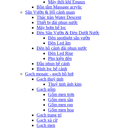
Máy thổi khí Emaux
Bồn tắm Massage acrylic
Sân Vườn & Hồ cảnh quan
Thác tràn Water Descent
Thiết bị đài phun nước
Máy bơm bể lọc
Đèn Sân Vườn & Đèn Dưới Nước
Đèn spotlight sân vườn
Đèn Led âm
Đèn hồ cảnh đài phun nước
Đèn Led Rise
Phụ kiện đèn
Đầu phun bể cảnh
Bình lọc bể cảnh
Gạch mosaic - gạch hồ bơi
Gạch thuỷ tinh
Thuỷ tinh ánh kim
Gạch gốm
Gốm men trơn
Gốm men sần
Gốm men rạn
Gốm men hoa
Gạch trang trí
Gạch xà cừ
Gạch men