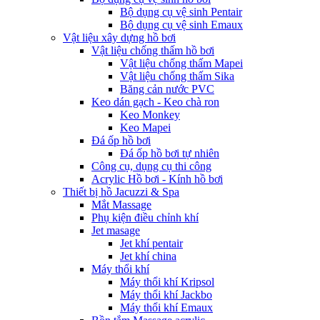
Bộ dụng cụ vệ sinh Pentair
Bộ dụng cụ vệ sinh Emaux
Vật liệu xây dựng hồ bơi
Vật liệu chống thấm hồ bơi
Vật liệu chống thấm Mapei
Vật liệu chống thấm Sika
Băng cản nước PVC
Keo dán gạch - Keo chà ron
Keo Monkey
Keo Mapei
Đá ốp hồ bơi
Đá ốp hồ bơi tự nhiên
Công cụ, dụng cụ thi công
Acrylic Hồ bơi - Kính hồ bơi
Thiết bị hồ Jacuzzi & Spa
Mắt Massage
Phụ kiện điều chỉnh khí
Jet masage
Jet khí pentair
Jet khí china
Máy thổi khí
Máy thổi khí Kripsol
Máy thổi khí Jackbo
Máy thổi khí Emaux