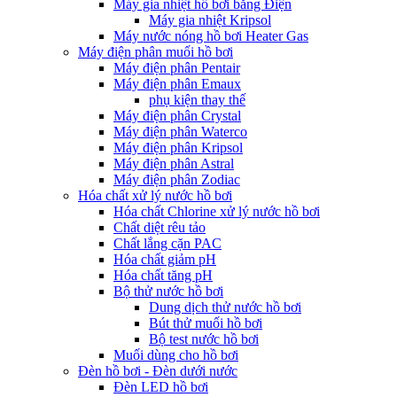
Máy gia nhiệt hồ bơi bằng Điện
Máy gia nhiệt Kripsol
Máy nước nóng hồ bơi Heater Gas
Máy điện phân muối hồ bơi
Máy điện phân Pentair
Máy điện phân Emaux
phụ kiện thay thế
Máy điện phân Crystal
Máy điện phân Waterco
Máy điện phân Kripsol
Máy điện phân Astral
Máy điện phân Zodiac
Hóa chất xử lý nước hồ bơi
Hóa chất Chlorine xử lý nước hồ bơi
Chất diệt rêu tảo
Chất lắng cặn PAC
Hóa chất giảm pH
Hóa chất tăng pH
Bộ thử nước hồ bơi
Dung dịch thử nước hồ bơi
Bút thử muối hồ bơi
Bộ test nước hồ bơi
Muối dùng cho hồ bơi
Đèn hồ bơi - Đèn dưới nước
Đèn LED hồ bơi