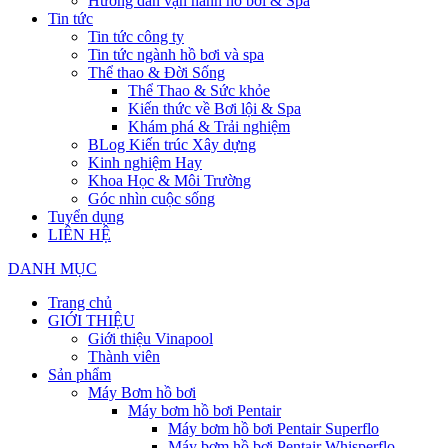
Hướng dẫn vận hành hồ bơi & Spa
Tin tức
Tin tức công ty
Tin tức ngành hồ bơi và spa
Thể thao & Đời Sống
Thể Thao & Sức khỏe
Kiến thức về Bơi lội & Spa
Khám phá & Trải nghiệm
BLog Kiến trúc Xây dựng
Kinh nghiệm Hay
Khoa Học & Môi Trường
Góc nhìn cuộc sống
Tuyển dụng
LIÊN HỆ
DANH MỤC
Trang chủ
GIỚI THIỆU
Giới thiệu Vinapool
Thành viên
Sản phẩm
Máy Bơm hồ bơi
Máy bơm hồ bơi Pentair
Máy bơm hồ bơi Pentair Superflo
Máy bơm hồ bơi Pentair Whisperflo