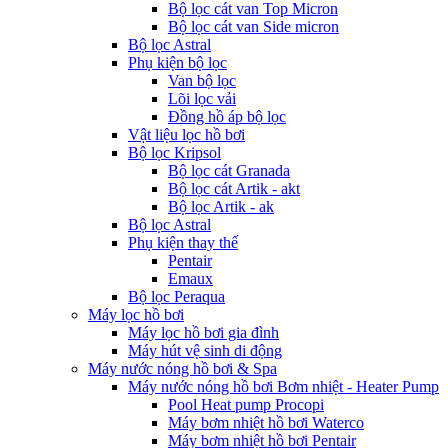
Bộ lọc cát van Top Micron
Bộ lọc cát van Side micron
Bộ lọc Astral
Phụ kiện bộ lọc
Van bộ lọc
Lõi lọc vải
Đồng hồ áp bộ lọc
Vật liệu lọc hồ bơi
Bộ lọc Kripsol
Bộ lọc cát Granada
Bộ lọc cát Artik - akt
Bộ lọc Artik - ak
Bộ lọc Astral
Phụ kiện thay thế
Pentair
Emaux
Bộ lọc Peraqua
Máy lọc hồ bơi
Máy lọc hồ bơi gia đình
Máy hút vệ sinh di động
Máy nước nóng hồ bơi & Spa
Máy nước nóng hồ bơi Bơm nhiệt - Heater Pump
Pool Heat pump Procopi
Máy bơm nhiệt hồ bơi Waterco
Máy bơm nhiệt hồ bơi Pentair