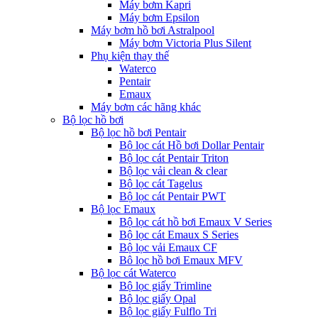
Máy bơm Kapri
Máy bơm Epsilon
Máy bơm hồ bơi Astralpool
Máy bơm Victoria Plus Silent
Phụ kiện thay thế
Waterco
Pentair
Emaux
Máy bơm các hãng khác
Bộ lọc hồ bơi
Bộ lọc hồ bơi Pentair
Bộ lọc cát Hồ bơi Dollar Pentair
Bộ lọc cát Pentair Triton
Bộ lọc vải clean & clear
Bộ lọc cát Tagelus
Bộ lọc cát Pentair PWT
Bộ lọc Emaux
Bộ lọc cát hồ bơi Emaux V Series
Bộ lọc cát Emaux S Series
Bộ lọc vải Emaux CF
Bô lọc hồ bơi Emaux MFV
Bộ lọc cát Waterco
Bộ lọc giấy Trimline
Bộ lọc giấy Opal
Bộ lọc giấy Fulflo Tri