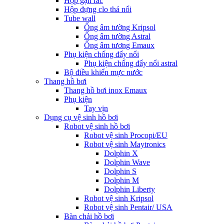
Hộp gạn rác
Hộp đựng clo thả nổi
Tube wall
Ống âm tường Kripsol
Ống âm tường Astral
Ống âm tương Emaux
Phụ kiện chống đẩy nổi
Phụ kiện chống đẩy nổi astral
Bộ điều khiển mực nước
Thang hồ bơi
Thang hồ bơi inox Emaux
Phụ kiện
Tay vịn
Dụng cụ vệ sinh hồ bơi
Robot vệ sinh hồ bơi
Robot vệ sinh Procopi/EU
Robot vệ sinh Maytronics
Dolphin X
Dolphin Wave
Dolphin S
Dolphin M
Dolphin Liberty
Robot vệ sinh Kripsol
Robot vệ sinh Pentair/ USA
Bàn chải hồ bơi