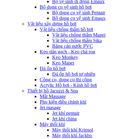
Bộ vệ sinh di động Emaux
Bộ dụng cụ vệ sinh hồ bơi
Bộ dụng cụ vệ sinh Pentair
Bộ dụng cụ vệ sinh Emaux
Vật liệu xây dựng hồ bơi
Vật liệu chống thấm hồ bơi
Vật liệu chống thấm Mapei
Vật liệu chống thấm Sika
Băng cản nước PVC
Keo dán gạch - Keo chà ron
Keo Monkey
Keo Mapei
Đá ốp hồ bơi
Đá ốp hồ bơi tự nhiên
Công cụ, dụng cụ thi công
Acrylic Hồ bơi - Kính hồ bơi
Thiết bị hồ Jacuzzi & Spa
Mắt Massage
Phụ kiện điều chỉnh khí
Jet masage
Jet khí pentair
Jet khí china
Máy thổi khí
Máy thổi khí Kripsol
Máy thổi khí Jackbo