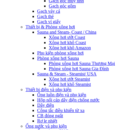
Gạch góc thủy tinh
Gạch góc gốm
Gạch vảy cá
Gạch thẻ
Gạch vỉ giấy
Thiết bị & Phòng xông hơi
Sauna and Steam- Coast / China
Xông hơi ướt Coast
Xông hơi khô Coast
Xông hơi khô Amazon
Phụ kiện phòng xông hơi
Phòng xông hơi Sauna
Phòng xông hơi Sauna Thương Mại
Phòng xông hơi Sauna Gia Đình
Sauna & Steam - Steamist/ USA
Xông hơi ướt Steamist
Xông hơi khô Steamist
Thiết bị điện và phụ kiện
Ống luồn điện và phụ kiện
Hộp nối cáp dây điện chống nước
Dây điện
Công tắc điều khiển từ xa
CB đóng ngắt
Rơ le nhiệt
Ống nước và phụ kiện