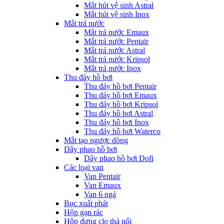
Mắt hút vệ sinh Astral
Mắt hút vệ sinh Inox
Mắt trả nước
Mắt trả nước Emaux
Mắt trả nước Pentair
Mắt trả nước Astral
Mắt trả nước Kripsol
Mắt trả nước Inox
Thu đáy hồ bơi
Thu đáy hồ bơi Pentair
Thu đáy hồ bơi Emaux
Thu đáy hồ bơi Kripsol
Thu đáy hồ bơi Astral
Thu đáy hồ bơi Inox
Thu đáy hồ bơi Waterco
Mắt tạo ngược dòng
Dây phao hồ bơi
Dây phao hồ bơi Dofi
Các loại van
Van Pentair
Van Emaux
Van 6 ngả
Bục xuất phát
Hộp gạn rác
Hộp đựng clo thả nổi