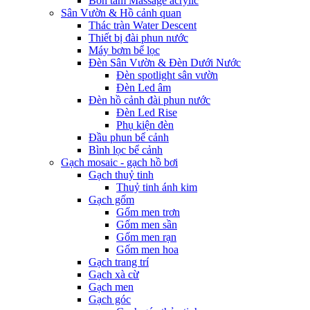
Bồn tắm Massage acrylic
Sân Vườn & Hồ cảnh quan
Thác tràn Water Descent
Thiết bị đài phun nước
Máy bơm bể lọc
Đèn Sân Vườn & Đèn Dưới Nước
Đèn spotlight sân vườn
Đèn Led âm
Đèn hồ cảnh đài phun nước
Đèn Led Rise
Phụ kiện đèn
Đầu phun bể cảnh
Bình lọc bể cảnh
Gạch mosaic - gạch hồ bơi
Gạch thuỷ tinh
Thuỷ tinh ánh kim
Gạch gốm
Gốm men trơn
Gốm men sần
Gốm men rạn
Gốm men hoa
Gạch trang trí
Gạch xà cừ
Gạch men
Gạch góc