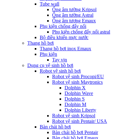
Tube wall
Ống âm tường Kripsol
Ống âm tường Astral
Ống âm tương Emaux
Phụ kiện chống đẩy nổi
Phụ kiện chống đẩy nổi astral
Bộ điều khiển mực nước
Thang hồ bơi
Thang hồ bơi inox Emaux
Phụ kiện
Tay vịn
Dụng cụ vệ sinh hồ bơi
Robot vệ sinh hồ bơi
Robot vệ sinh Procopi/EU
Robot vệ sinh Maytronics
Dolphin X
Dolphin Wave
Dolphin S
Dolphin M
Dolphin Liberty
Robot vệ sinh Kripsol
Robot vệ sinh Pentair/ USA
Bàn chải hồ bơi
Bàn chải hồ bơi Pentair
Bàn chải hồ bơi Emaux