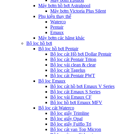
Máy bơm Epsilon
Máy bơm hồ bơi Astralpool
Máy bơm Victoria Plus Silent
Phụ kiện thay thế
Waterco
Pentair
Emaux
Máy bơm các hãng khác
Bộ lọc hồ bơi
Bộ lọc hồ bơi Pentair
Bộ lọc cát Hồ bơi Dollar Pentair
Bộ lọc cát Pentair Triton
Bộ lọc vải clean & clear
Bộ lọc cát Tagelus
Bộ lọc cát Pentair PWT
Bộ lọc Emaux
Bộ lọc cát hồ bơi Emaux V Series
Bộ lọc cát Emaux S Series
Bộ lọc vải Emaux CF
Bô lọc hồ bơi Emaux MFV
Bộ lọc cát Waterco
Bộ lọc giấy Trimline
Bộ lọc giấy Opal
Bộ lọc giấy Fulflo Tri
Bộ lọc cát van Top Micron