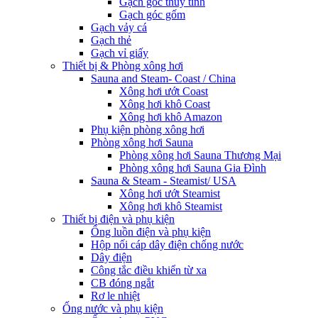
Gạch góc thủy tinh
Gạch góc gốm
Gạch vảy cá
Gạch thẻ
Gạch vỉ giấy
Thiết bị & Phòng xông hơi
Sauna and Steam- Coast / China
Xông hơi ướt Coast
Xông hơi khô Coast
Xông hơi khô Amazon
Phụ kiện phòng xông hơi
Phòng xông hơi Sauna
Phòng xông hơi Sauna Thương Mại
Phòng xông hơi Sauna Gia Đình
Sauna & Steam - Steamist/ USA
Xông hơi ướt Steamist
Xông hơi khô Steamist
Thiết bị điện và phụ kiện
Ống luồn điện và phụ kiện
Hộp nối cáp dây điện chống nước
Dây điện
Công tắc điều khiển từ xa
CB đóng ngắt
Rơ le nhiệt
Ống nước và phụ kiện