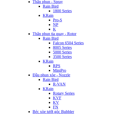
Thân phun - Spray
Rain Bird
1800 Series
KRain
Pro-S
NP
K
Thân phun tia quay - Rotor
Rain Bird
Falcon 6504 Series
8005 Series
5000 Series
3500 Series
KRain
RPS
MiniPro
Đầu phun xòe - Nozzle
Rain Bird
R-VAN
KRain
Rotary Series
KVF
KV
FN
Béc xòe tưới góc Bubbler