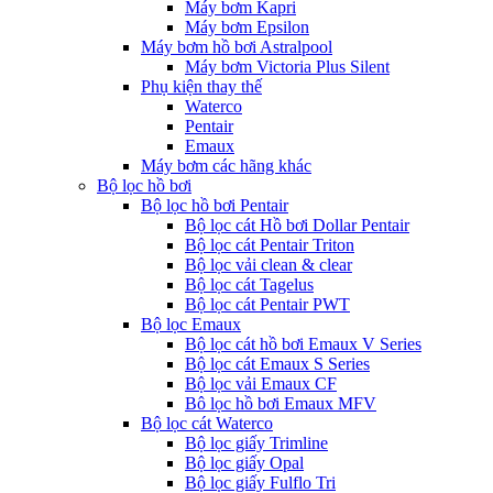
Máy bơm Kapri
Máy bơm Epsilon
Máy bơm hồ bơi Astralpool
Máy bơm Victoria Plus Silent
Phụ kiện thay thế
Waterco
Pentair
Emaux
Máy bơm các hãng khác
Bộ lọc hồ bơi
Bộ lọc hồ bơi Pentair
Bộ lọc cát Hồ bơi Dollar Pentair
Bộ lọc cát Pentair Triton
Bộ lọc vải clean & clear
Bộ lọc cát Tagelus
Bộ lọc cát Pentair PWT
Bộ lọc Emaux
Bộ lọc cát hồ bơi Emaux V Series
Bộ lọc cát Emaux S Series
Bộ lọc vải Emaux CF
Bô lọc hồ bơi Emaux MFV
Bộ lọc cát Waterco
Bộ lọc giấy Trimline
Bộ lọc giấy Opal
Bộ lọc giấy Fulflo Tri