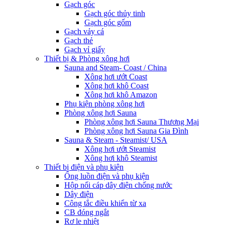
Gạch góc
Gạch góc thủy tinh
Gạch góc gốm
Gạch vảy cá
Gạch thẻ
Gạch vỉ giấy
Thiết bị & Phòng xông hơi
Sauna and Steam- Coast / China
Xông hơi ướt Coast
Xông hơi khô Coast
Xông hơi khô Amazon
Phụ kiện phòng xông hơi
Phòng xông hơi Sauna
Phòng xông hơi Sauna Thương Mại
Phòng xông hơi Sauna Gia Đình
Sauna & Steam - Steamist/ USA
Xông hơi ướt Steamist
Xông hơi khô Steamist
Thiết bị điện và phụ kiện
Ống luồn điện và phụ kiện
Hộp nối cáp dây điện chống nước
Dây điện
Công tắc điều khiển từ xa
CB đóng ngắt
Rơ le nhiệt