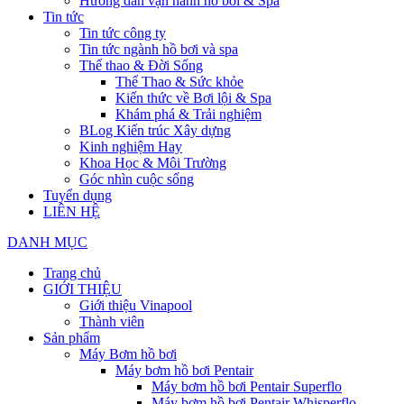
Hướng dẫn vận hành hồ bơi & Spa
Tin tức
Tin tức công ty
Tin tức ngành hồ bơi và spa
Thể thao & Đời Sống
Thể Thao & Sức khỏe
Kiến thức về Bơi lội & Spa
Khám phá & Trải nghiệm
BLog Kiến trúc Xây dựng
Kinh nghiệm Hay
Khoa Học & Môi Trường
Góc nhìn cuộc sống
Tuyển dụng
LIÊN HỆ
DANH MỤC
Trang chủ
GIỚI THIỆU
Giới thiệu Vinapool
Thành viên
Sản phẩm
Máy Bơm hồ bơi
Máy bơm hồ bơi Pentair
Máy bơm hồ bơi Pentair Superflo
Máy bơm hồ bơi Pentair Whisperflo