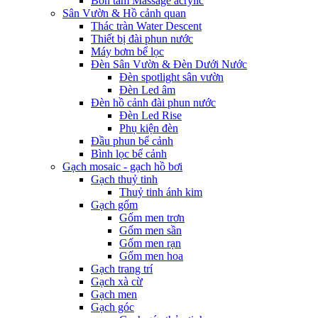
Bồn tắm Massage acrylic
Sân Vườn & Hồ cảnh quan
Thác tràn Water Descent
Thiết bị đài phun nước
Máy bơm bể lọc
Đèn Sân Vườn & Đèn Dưới Nước
Đèn spotlight sân vườn
Đèn Led âm
Đèn hồ cảnh đài phun nước
Đèn Led Rise
Phụ kiện đèn
Đầu phun bể cảnh
Bình lọc bể cảnh
Gạch mosaic - gạch hồ bơi
Gạch thuỷ tinh
Thuỷ tinh ánh kim
Gạch gốm
Gốm men trơn
Gốm men sần
Gốm men rạn
Gốm men hoa
Gạch trang trí
Gạch xà cừ
Gạch men
Gạch góc