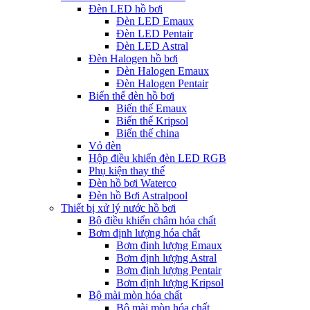
Đèn LED hồ bơi
Đèn LED Emaux
Đèn LED Pentair
Đèn LED Astral
Đèn Halogen hồ bơi
Đèn Halogen Emaux
Đèn Halogen Pentair
Biến thế đèn hồ bơi
Biến thế Emaux
Biến thế Kripsol
Biến thế china
Vỏ đèn
Hộp điều khiển đèn LED RGB
Phụ kiện thay thế
Đèn hồ bơi Waterco
Đèn hồ Bơi Astralpool
Thiết bị xử lý nước hồ bơi
Bộ điều khiển châm hóa chất
Bơm định lượng hóa chất
Bơm định lượng Emaux
Bơm định lượng Astral
Bơm định lượng Pentair
Bơm định lượng Kripsol
Bộ mài mòn hóa chất
Bộ mài mòn hóa chất