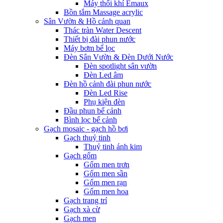
Máy thổi khí Emaux
Bồn tắm Massage acrylic
Sân Vườn & Hồ cảnh quan
Thác tràn Water Descent
Thiết bị đài phun nước
Máy bơm bể lọc
Đèn Sân Vườn & Đèn Dưới Nước
Đèn spotlight sân vườn
Đèn Led âm
Đèn hồ cảnh đài phun nước
Đèn Led Rise
Phụ kiện đèn
Đầu phun bể cảnh
Bình lọc bể cảnh
Gạch mosaic - gạch hồ bơi
Gạch thuỷ tinh
Thuỷ tinh ánh kim
Gạch gốm
Gốm men trơn
Gốm men sần
Gốm men rạn
Gốm men hoa
Gạch trang trí
Gạch xà cừ
Gạch men