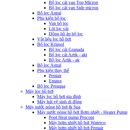
Bộ lọc cát van Top Micron
Bộ lọc cát van Side micron
Bộ lọc Astral
Phụ kiện bộ lọc
Van bộ lọc
Lõi lọc vải
Đồng hồ áp bộ lọc
Vật liệu lọc hồ bơi
Bộ lọc Kripsol
Bộ lọc cát Granada
Bộ lọc cát Artik - akt
Bộ lọc Artik - ak
Bộ lọc Astral
Phụ kiện thay thế
Pentair
Emaux
Bộ lọc Peraqua
Máy lọc hồ bơi
Máy lọc hồ bơi gia đình
Máy hút vệ sinh di động
Máy nước nóng hồ bơi & Spa
Máy nước nóng hồ bơi Bơm nhiệt - Heater Pump
Pool Heat pump Procopi
Máy bơm nhiệt hồ bơi Waterco
Máy bơm nhiệt hồ bơi Pentair