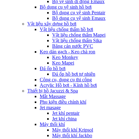
Bộ vệ sinh di động Emaux
Bộ dụng cụ vệ sinh hồ bơi
Bộ dụng cụ vệ sinh Pentair
Bộ dụng cụ vệ sinh Emaux
Vật liệu xây dựng hồ bơi
Vật liệu chống thấm hồ bơi
Vật liệu chống thấm Mapei
Vật liệu chống thấm Sika
Băng cản nước PVC
Keo dán gạch - Keo chà ron
Keo Monkey
Keo Mapei
Đá ốp hồ bơi
Đá ốp hồ bơi tự nhiên
Công cụ, dụng cụ thi công
Acrylic Hồ bơi - Kính hồ bơi
Thiết bị hồ Jacuzzi & Spa
Mắt Massage
Phụ kiện điều chỉnh khí
Jet masage
Jet khí pentair
Jet khí china
Máy thổi khí
Máy thổi khí Kripsol
Máy thổi khí Jackbo