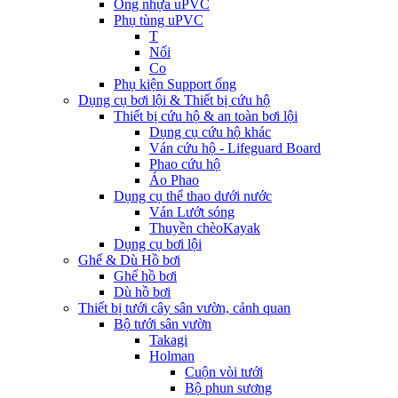
Ống nhựa uPVC
Phụ tùng uPVC
T
Nối
Co
Phụ kiện Support ống
Dụng cụ bơi lội & Thiết bị cứu hộ
Thiết bị cứu hộ & an toàn bơi lội
Dụng cụ cứu hộ khác
Ván cứu hộ - Lifeguard Board
Phao cứu hộ
Áo Phao
Dụng cụ thể thao dưới nước
Ván Lướt sóng
Thuyền chèoKayak
Dụng cụ bơi lội
Ghế & Dù Hồ bơi
Ghế hồ bơi
Dù hồ bơi
Thiết bị tưới cây sân vườn, cảnh quan
Bộ tưới sân vườn
Takagi
Holman
Cuộn vòi tưới
Bộ phun sương