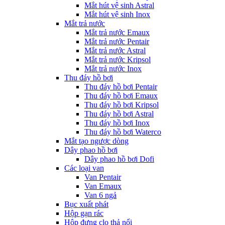
Mắt hút vệ sinh Astral
Mắt hút vệ sinh Inox
Mắt trả nước
Mắt trả nước Emaux
Mắt trả nước Pentair
Mắt trả nước Astral
Mắt trả nước Kripsol
Mắt trả nước Inox
Thu đáy hồ bơi
Thu đáy hồ bơi Pentair
Thu đáy hồ bơi Emaux
Thu đáy hồ bơi Kripsol
Thu đáy hồ bơi Astral
Thu đáy hồ bơi Inox
Thu đáy hồ bơi Waterco
Mắt tạo ngược dòng
Dây phao hồ bơi
Dây phao hồ bơi Dofi
Các loại van
Van Pentair
Van Emaux
Van 6 ngả
Bục xuất phát
Hộp gạn rác
Hộp đựng clo thả nổi