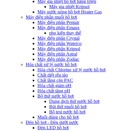
Máy gia nhiệt hồ bơi bằng Điện
Máy gia nhiệt Kripsol
Máy nước nóng hồ bơi Heater Gas
Máy điện phân muối hồ bơi
Máy điện phân Pentair
Máy điện phân Emaux
phụ kiện thay thế
Máy điện phân Crystal
Máy điện phân Waterco
Máy điện phân Kripsol
Máy điện phân Astral
Máy điện phân Zodiac
Hóa chất xử lý nước hồ bơi
Hóa chất Chlorine xử lý nước hồ bơi
Chất diệt rêu tảo
Chất lắng cặn PAC
Hóa chất giảm pH
Hóa chất tăng pH
Bộ thử nước hồ bơi
Dung dịch thử nước hồ bơi
Bút thử muối hồ bơi
Bộ test nước hồ bơi
Muối dùng cho hồ bơi
Đèn hồ bơi - Đèn dưới nước
Đèn LED hồ bơi