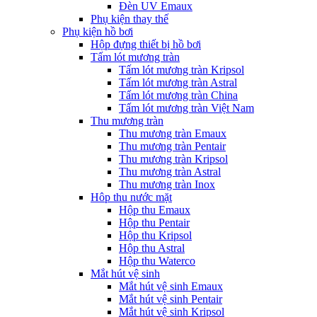
Đèn UV Emaux
Phụ kiện thay thế
Phụ kiện hồ bơi
Hộp đựng thiết bị hồ bơi
Tấm lót mương tràn
Tấm lót mương tràn Kripsol
Tấm lót mương tràn Astral
Tấm lót mương tràn China
Tấm lót mương tràn Việt Nam
Thu mương tràn
Thu mương tràn Emaux
Thu mương tràn Pentair
Thu mương tràn Kripsol
Thu mương tràn Astral
Thu mương tràn Inox
Hôp thu nước mặt
Hộp thu Emaux
Hộp thu Pentair
Hộp thu Kripsol
Hộp thu Astral
Hộp thu Waterco
Mắt hút vệ sinh
Mắt hút vệ sinh Emaux
Mắt hút vệ sinh Pentair
Mắt hút vệ sinh Kripsol