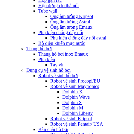
Hộp gạn rác
Hộp đựng clo thả nổi
Tube wall
Ống âm tường Kripsol
Ống âm tường Astral
Ống âm tương Emaux
Phụ kiện chống đẩy nổi
Phụ kiện chống đẩy nổi astral
Bộ điều khiển mực nước
Thang hồ bơi
Thang hồ bơi inox Emaux
Phụ kiện
Tay vịn
Dụng cụ vệ sinh hồ bơi
Robot vệ sinh hồ bơi
Robot vệ sinh Procopi/EU
Robot vệ sinh Maytronics
Dolphin X
Dolphin Wave
Dolphin S
Dolphin M
Dolphin Liberty
Robot vệ sinh Kripsol
Robot vệ sinh Pentair/ USA
Bàn chải hồ bơi