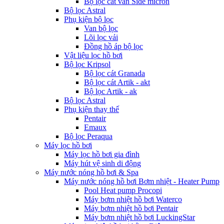
Bộ lọc cát van Side micron
Bộ lọc Astral
Phụ kiện bộ lọc
Van bộ lọc
Lõi lọc vải
Đồng hồ áp bộ lọc
Vật liệu lọc hồ bơi
Bộ lọc Kripsol
Bộ lọc cát Granada
Bộ lọc cát Artik - akt
Bộ lọc Artik - ak
Bộ lọc Astral
Phụ kiện thay thế
Pentair
Emaux
Bộ lọc Peraqua
Máy lọc hồ bơi
Máy lọc hồ bơi gia đình
Máy hút vệ sinh di động
Máy nước nóng hồ bơi & Spa
Máy nước nóng hồ bơi Bơm nhiệt - Heater Pump
Pool Heat pump Procopi
Máy bơm nhiệt hồ bơi Waterco
Máy bơm nhiệt hồ bơi Pentair
Máy bơm nhiệt hồ bơi LuckingStar