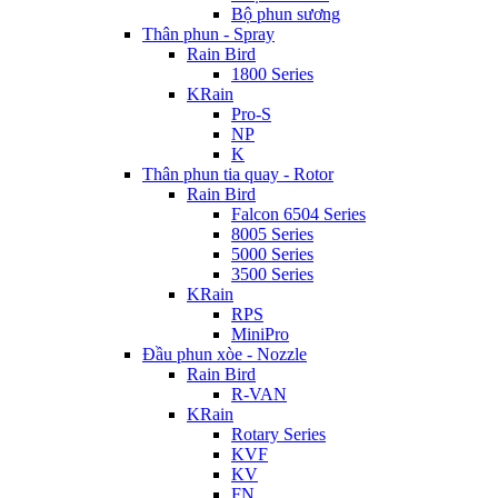
Bộ phun sương
Thân phun - Spray
Rain Bird
1800 Series
KRain
Pro-S
NP
K
Thân phun tia quay - Rotor
Rain Bird
Falcon 6504 Series
8005 Series
5000 Series
3500 Series
KRain
RPS
MiniPro
Đầu phun xòe - Nozzle
Rain Bird
R-VAN
KRain
Rotary Series
KVF
KV
FN