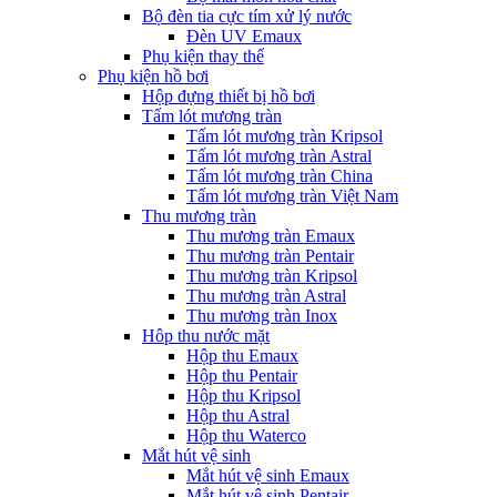
Bộ đèn tia cực tím xử lý nước
Đèn UV Emaux
Phụ kiện thay thế
Phụ kiện hồ bơi
Hộp đựng thiết bị hồ bơi
Tấm lót mương tràn
Tấm lót mương tràn Kripsol
Tấm lót mương tràn Astral
Tấm lót mương tràn China
Tấm lót mương tràn Việt Nam
Thu mương tràn
Thu mương tràn Emaux
Thu mương tràn Pentair
Thu mương tràn Kripsol
Thu mương tràn Astral
Thu mương tràn Inox
Hôp thu nước mặt
Hộp thu Emaux
Hộp thu Pentair
Hộp thu Kripsol
Hộp thu Astral
Hộp thu Waterco
Mắt hút vệ sinh
Mắt hút vệ sinh Emaux
Mắt hút vệ sinh Pentair