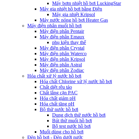
Máy bơm nhiệt hồ bơi LuckingStar
Máy gia nhiệt hồ bơi bằng Điện
Máy gia nhiệt Kripsol
Máy nước nóng hồ bơi Heater Gas
Máy điện phân muối hồ bơi
Máy điện phân Pentair
Máy điện phân Emaux
phụ kiện thay thế
Máy điện phân Crystal
Máy điện phân Waterco
Máy điện phân Kripsol
Máy điện phân Astral
Máy điện phân Zodiac
Hóa chất xử lý nước hồ bơi
Hóa chất Chlorine xử lý nước hồ bơi
Chất diệt rêu tảo
Chất lắng cặn PAC
Hóa chất giảm pH
Hóa chất tăng pH
Bộ thử nước hồ bơi
Dung dịch thử nước hồ bơi
Bút thử muối hồ bơi
Bộ test nước hồ bơi
Muối dùng cho hồ bơi
Đèn hồ bơi - Đèn dưới nước