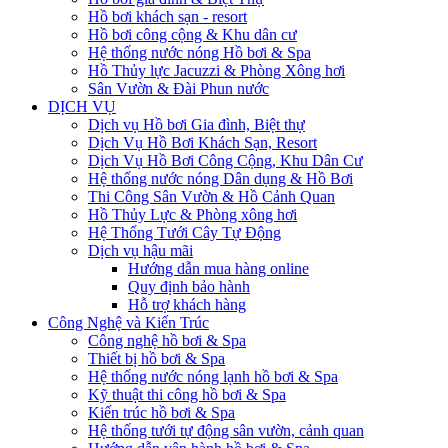
Hồ bơi khách sạn - resort
Hồ bơi công cộng & Khu dân cư
Hệ thống nước nóng Hồ bơi & Spa
Hồ Thủy lực Jacuzzi & Phòng Xông hơi
Sân Vườn & Đài Phun nước
DỊCH VỤ
Dịch vụ Hồ bơi Gia đình, Biệt thự
Dịch Vụ Hồ Bơi Khách Sạn, Resort
Dịch Vụ Hồ Bơi Công Cộng, Khu Dân Cư
Hệ thống nước nóng Dân dụng & Hồ Bơi
Thi Công Sân Vườn & Hồ Cảnh Quan
Hồ Thủy Lực & Phòng xông hơi
Hệ Thống Tưới Cây Tự Động
Dịch vụ hậu mãi
Hướng dẫn mua hàng online
Quy định bảo hành
Hỗ trợ khách hàng
Công Nghệ và Kiến Trúc
Công nghệ hồ bơi & Spa
Thiết bị hồ bơi & Spa
Hệ thống nước nóng lạnh hồ bơi & Spa
Kỹ thuật thi công hồ bơi & Spa
Kiến trúc hồ bơi & Spa
Hệ thống tưới tự động sân vườn, cảnh quan