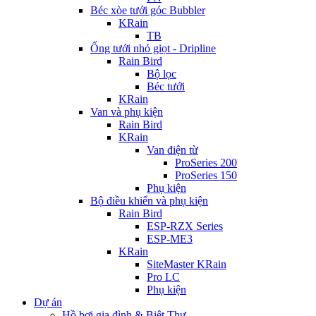
Béc xòe tưới góc Bubbler
KRain
TB
Ống tưới nhỏ giọt - Dripline
Rain Bird
Bộ lọc
Béc tưới
KRain
Van và phụ kiện
Rain Bird
KRain
Van điện từ
ProSeries 200
ProSeries 150
Phụ kiện
Bộ điều khiển và phụ kiện
Rain Bird
ESP-RZX Series
ESP-ME3
KRain
SiteMaster KRain
Pro LC
Phụ kiện
Dự án
Hồ bơi gia đình & Biệt Thự