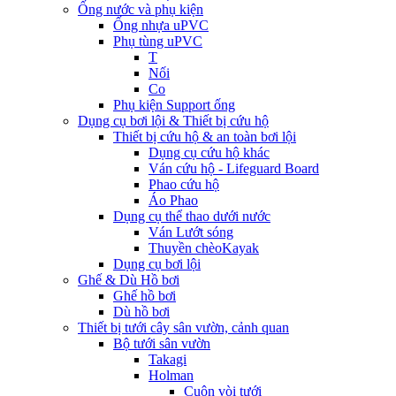
Ống nước và phụ kiện
Ống nhựa uPVC
Phụ tùng uPVC
T
Nối
Co
Phụ kiện Support ống
Dụng cụ bơi lội & Thiết bị cứu hộ
Thiết bị cứu hộ & an toàn bơi lội
Dụng cụ cứu hộ khác
Ván cứu hộ - Lifeguard Board
Phao cứu hộ
Áo Phao
Dụng cụ thể thao dưới nước
Ván Lướt sóng
Thuyền chèoKayak
Dụng cụ bơi lội
Ghế & Dù Hồ bơi
Ghế hồ bơi
Dù hồ bơi
Thiết bị tưới cây sân vườn, cảnh quan
Bộ tưới sân vườn
Takagi
Holman
Cuộn vòi tưới