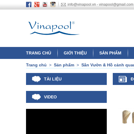
info@vinapool.vn - vinapool@gmail.com
TRANG CHỦ
GIỚI THIỆU
SẢN PHẨM
Trang chủ
>
Sản phẩm
>
Sân Vườn & Hồ cảnh qua
TÀI LIỆU
Đ
VIDEO