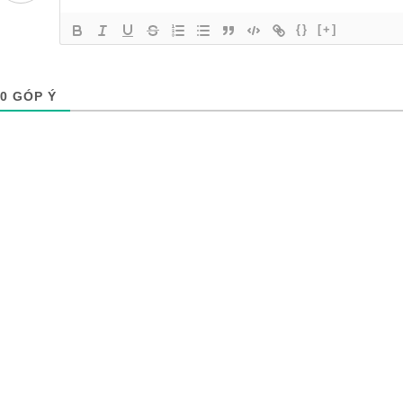
{}
[+]
0
GÓP Ý