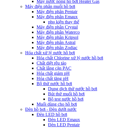
Máy nước nóng hồ bơi Heater Gas
Máy điện phân muối hồ bơi
Máy điện phân Pentair
Máy điện phân Emaux
phụ kiện thay thế
Máy điện phân Crystal
Máy điện phân Waterco
Máy điện phân Kripsol
Máy điện phân Astral
Máy điện phân Zodiac
Hóa chất xử lý nước hồ bơi
Hóa chất Chlorine xử lý nước hồ bơi
Chất diệt rêu tảo
Chất lắng cặn PAC
Hóa chất giảm pH
Hóa chất tăng pH
Bộ thử nước hồ bơi
Dung dịch thử nước hồ bơi
Bút thử muối hồ bơi
Bộ test nước hồ bơi
Muối dùng cho hồ bơi
Đèn hồ bơi - Đèn dưới nước
Đèn LED hồ bơi
Đèn LED Emaux
Đèn LED Pentair