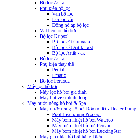
Bộ lọc Astral
Phụ kiện bộ lọc
Van bộ lọc
Lõi lọc vải
Đồng hồ áp bộ lọc
Vật liệu lọc hồ bơi
Bộ lọc Kripsol
Bộ lọc cát Granada
Bộ lọc cát Artik - akt
Bộ lọc Artik - ak
Bộ lọc Astral
Phụ kiện thay thế
Pentair
Emaux
Bộ lọc Peraqua
Máy lọc hồ bơi
Máy lọc hồ bơi gia đình
Máy hút vệ sinh di động
Máy nước nóng hồ bơi & Spa
Máy nước nóng hồ bơi Bơm nhiệt - Heater Pump
Pool Heat pump Procopi
Máy bơm nhiệt hồ bơi Waterco
Máy bơm nhiệt hồ bơi Pentair
Máy bơm nhiệt hồ bơi LuckingStar
Máy gia nhiệt hồ bơi bằng Điện