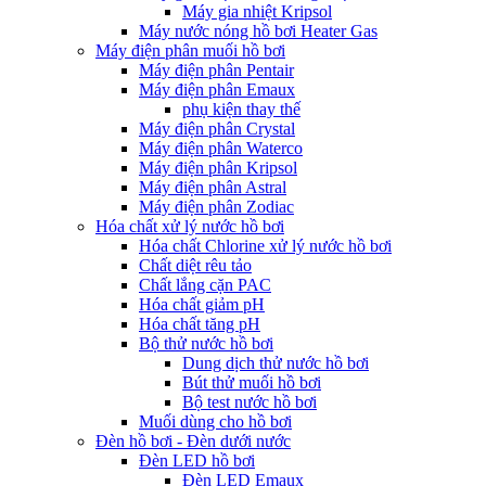
Máy gia nhiệt Kripsol
Máy nước nóng hồ bơi Heater Gas
Máy điện phân muối hồ bơi
Máy điện phân Pentair
Máy điện phân Emaux
phụ kiện thay thế
Máy điện phân Crystal
Máy điện phân Waterco
Máy điện phân Kripsol
Máy điện phân Astral
Máy điện phân Zodiac
Hóa chất xử lý nước hồ bơi
Hóa chất Chlorine xử lý nước hồ bơi
Chất diệt rêu tảo
Chất lắng cặn PAC
Hóa chất giảm pH
Hóa chất tăng pH
Bộ thử nước hồ bơi
Dung dịch thử nước hồ bơi
Bút thử muối hồ bơi
Bộ test nước hồ bơi
Muối dùng cho hồ bơi
Đèn hồ bơi - Đèn dưới nước
Đèn LED hồ bơi
Đèn LED Emaux