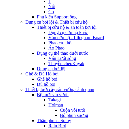
T
Nối
Co
Phụ kiện Support ống
Dụng cụ bơi lội & Thiết bị cứu hộ
Thiết bị cứu hộ & an toàn bơi lội
Dụng cụ cứu hộ khác
Ván cứu hộ - Lifeguard Board
Phao cứu hộ
Áo Phao
Dụng cụ thể thao dưới nước
Ván Lướt sóng
Thuyền chèoKayak
Dụng cụ bơi lội
Ghế & Dù Hồ bơi
Ghế hồ bơi
Dù hồ bơi
Thiết bị tưới cây sân vườn, cảnh quan
Bộ tưới sân vườn
Takagi
Holman
Cuộn vòi tưới
Bộ phun sương
Thân phun - Spray
Rain Bird