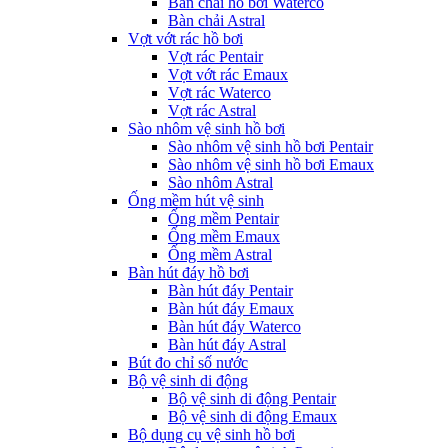
Bàn chải hồ bơi Waterco
Bàn chải Astral
Vợt vớt rác hồ bơi
Vợt rác Pentair
Vợt vớt rác Emaux
Vợt rác Waterco
Vợt rác Astral
Sào nhôm vệ sinh hồ bơi
Sào nhôm vệ sinh hồ bơi Pentair
Sào nhôm vệ sinh hồ bơi Emaux
Sào nhôm Astral
Ống mềm hút vệ sinh
Ống mềm Pentair
Ống mềm Emaux
Ống mềm Astral
Bàn hút đáy hồ bơi
Bàn hút đáy Pentair
Bàn hút đáy Emaux
Bàn hút đáy Waterco
Bàn hút đáy Astral
Bút đo chỉ số nước
Bộ vệ sinh di động
Bộ vệ sinh di động Pentair
Bộ vệ sinh di động Emaux
Bộ dụng cụ vệ sinh hồ bơi