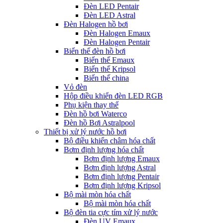
Đèn LED Pentair
Đèn LED Astral
Đèn Halogen hồ bơi
Đèn Halogen Emaux
Đèn Halogen Pentair
Biến thế đèn hồ bơi
Biến thế Emaux
Biến thế Kripsol
Biến thế china
Vỏ đèn
Hộp điều khiển đèn LED RGB
Phụ kiện thay thế
Đèn hồ bơi Waterco
Đèn hồ Bơi Astralpool
Thiết bị xử lý nước hồ bơi
Bộ điều khiển châm hóa chất
Bơm định lượng hóa chất
Bơm định lượng Emaux
Bơm định lượng Astral
Bơm định lượng Pentair
Bơm định lượng Kripsol
Bộ mài mòn hóa chất
Bộ mài mòn hóa chất
Bộ đèn tia cực tím xử lý nước
Đèn UV Emaux