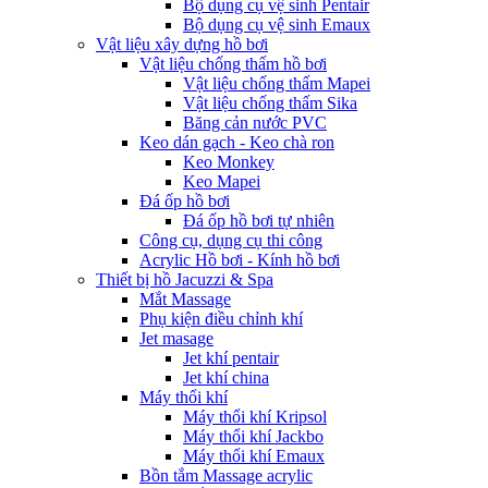
Bộ dụng cụ vệ sinh Pentair
Bộ dụng cụ vệ sinh Emaux
Vật liệu xây dựng hồ bơi
Vật liệu chống thấm hồ bơi
Vật liệu chống thấm Mapei
Vật liệu chống thấm Sika
Băng cản nước PVC
Keo dán gạch - Keo chà ron
Keo Monkey
Keo Mapei
Đá ốp hồ bơi
Đá ốp hồ bơi tự nhiên
Công cụ, dụng cụ thi công
Acrylic Hồ bơi - Kính hồ bơi
Thiết bị hồ Jacuzzi & Spa
Mắt Massage
Phụ kiện điều chỉnh khí
Jet masage
Jet khí pentair
Jet khí china
Máy thổi khí
Máy thổi khí Kripsol
Máy thổi khí Jackbo
Máy thổi khí Emaux
Bồn tắm Massage acrylic