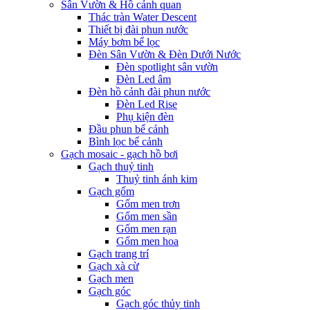
Sân Vườn & Hồ cảnh quan
Thác tràn Water Descent
Thiết bị đài phun nước
Máy bơm bể lọc
Đèn Sân Vườn & Đèn Dưới Nước
Đèn spotlight sân vườn
Đèn Led âm
Đèn hồ cảnh đài phun nước
Đèn Led Rise
Phụ kiện đèn
Đầu phun bể cảnh
Bình lọc bể cảnh
Gạch mosaic - gạch hồ bơi
Gạch thuỷ tinh
Thuỷ tinh ánh kim
Gạch gốm
Gốm men trơn
Gốm men sần
Gốm men rạn
Gốm men hoa
Gạch trang trí
Gạch xà cừ
Gạch men
Gạch góc
Gạch góc thủy tinh