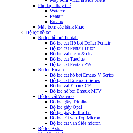
Máy bơm Victoria Plus Silent
Phụ kiện thay thế
Waterco
Pentair
Emaux
Máy bơm các hãng khác
Bộ lọc hồ bơi
Bộ lọc hồ bơi Pentair
Bộ lọc cát Hồ bơi Dollar Pentair
Bộ lọc cát Pentair Triton
Bộ lọc vải clean & clear
Bộ lọc cát Tagelus
Bộ lọc cát Pentair PWT
Bộ lọc Emaux
Bộ lọc cát hồ bơi Emaux V Series
Bộ lọc cát Emaux S Series
Bộ lọc vải Emaux CF
Bô lọc hồ bơi Emaux MFV
Bộ lọc cát Waterco
Bộ lọc giấy Trimline
Bộ lọc giấy Opal
Bộ lọc giấy Fulflo Tri
Bộ lọc cát van Top Micron
Bộ lọc cát van Side micron
Bộ lọc Astral