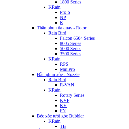
1800 Series
KRain
Pro-S
NP
K
Thân phun tia quay - Rotor
Rain Bird
Falcon 6504 Series
8005 Series
5000 Series
3500 Series
KRain
RPS
MiniPro
Đầu phun xòe - Nozzle
Rain Bird
R-VAN
KRain
Rotary Series
KVF
KV
FN
Béc xòe tưới góc Bubbler
KRain
TB