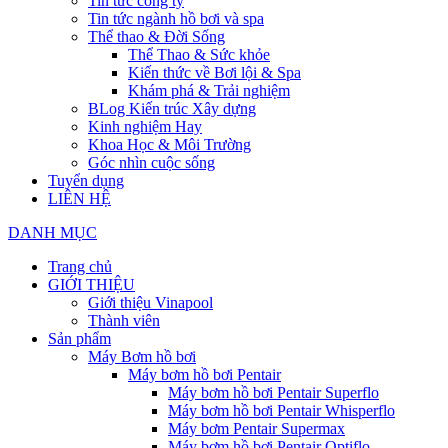
Tin tức công ty
Tin tức ngành hồ bơi và spa
Thể thao & Đời Sống
Thể Thao & Sức khỏe
Kiến thức về Bơi lội & Spa
Khám phá & Trải nghiệm
BLog Kiến trúc Xây dựng
Kinh nghiệm Hay
Khoa Học & Môi Trường
Góc nhìn cuộc sống
Tuyển dụng
LIÊN HỆ
DANH MỤC
Trang chủ
GIỚI THIỆU
Giới thiệu Vinapool
Thành viên
Sản phẩm
Máy Bơm hồ bơi
Máy bơm hồ bơi Pentair
Máy bơm hồ bơi Pentair Superflo
Máy bơm hồ bơi Pentair Whisperflo
Máy bơm Pentair Supermax
Máy bơm hồ bơi Pentair Optiflo