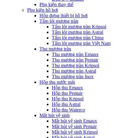
Phụ kiện thay thế
Phụ kiện hồ bơi
Hộp đựng thiết bị hồ bơi
Tấm lót mương tràn
Tấm lót mương tràn Kripsol
Tấm lót mương tràn Astral
Tấm lót mương tràn China
Tấm lót mương tràn Việt Nam
Thu mương tràn
Thu mương tràn Emaux
Thu mương tràn Pentair
Thu mương tràn Kripsol
Thu mương tràn Astral
Thu mương tràn Inox
Hôp thu nước mặt
Hộp thu Emaux
Hộp thu Pentair
Hộp thu Kripsol
Hộp thu Astral
Hộp thu Waterco
Mắt hút vệ sinh
Mắt hút vệ sinh Emaux
Mắt hút vệ sinh Pentair
Mắt hút vệ sinh Kripsol
Mắt hút vệ sinh Astral