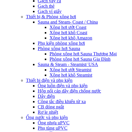
Gạch vảy cá
Gạch thẻ
Gạch vỉ giấy
Thiết bị & Phòng xông hơi
Sauna and Steam- Coast / China
Xông hơi ướt Coast
Xông hơi khô Coast
Xông hơi khô Amazon
Phụ kiện phòng xông hơi
Phòng xông hơi Sauna
Phòng xông hơi Sauna Thương Mại
Phòng xông hơi Sauna Gia Đình
Sauna & Steam - Steamist/ USA
Xông hơi ướt Steamist
Xông hơi khô Steamist
Thiết bị điện và phụ kiện
Ống luồn điện và phụ kiện
Hộp nối cáp dây điện chống nước
Dây điện
Công tắc điều khiển từ xa
CB đóng ngắt
Rơ le nhiệt
Ống nước và phụ kiện
Ống nhựa uPVC
Phụ tùng uPVC