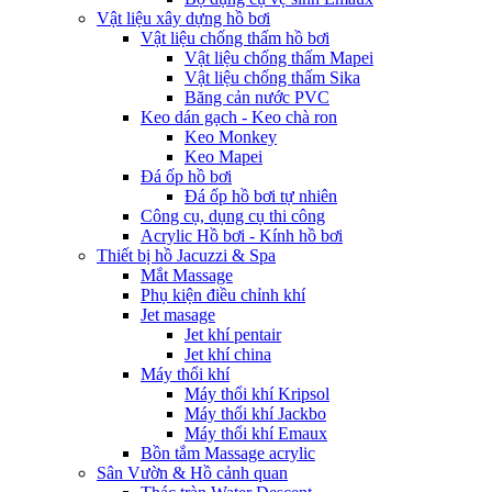
Vật liệu xây dựng hồ bơi
Vật liệu chống thấm hồ bơi
Vật liệu chống thấm Mapei
Vật liệu chống thấm Sika
Băng cản nước PVC
Keo dán gạch - Keo chà ron
Keo Monkey
Keo Mapei
Đá ốp hồ bơi
Đá ốp hồ bơi tự nhiên
Công cụ, dụng cụ thi công
Acrylic Hồ bơi - Kính hồ bơi
Thiết bị hồ Jacuzzi & Spa
Mắt Massage
Phụ kiện điều chỉnh khí
Jet masage
Jet khí pentair
Jet khí china
Máy thổi khí
Máy thổi khí Kripsol
Máy thổi khí Jackbo
Máy thổi khí Emaux
Bồn tắm Massage acrylic
Sân Vườn & Hồ cảnh quan