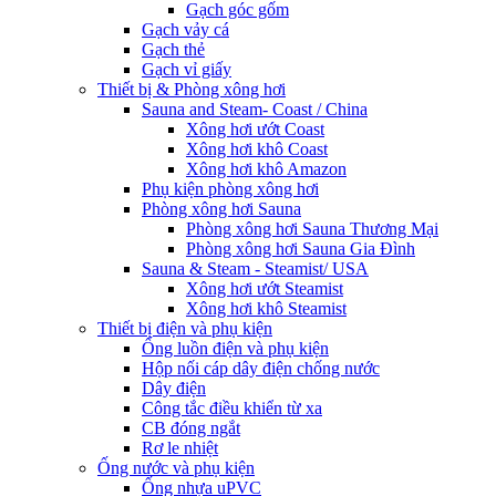
Gạch góc gốm
Gạch vảy cá
Gạch thẻ
Gạch vỉ giấy
Thiết bị & Phòng xông hơi
Sauna and Steam- Coast / China
Xông hơi ướt Coast
Xông hơi khô Coast
Xông hơi khô Amazon
Phụ kiện phòng xông hơi
Phòng xông hơi Sauna
Phòng xông hơi Sauna Thương Mại
Phòng xông hơi Sauna Gia Đình
Sauna & Steam - Steamist/ USA
Xông hơi ướt Steamist
Xông hơi khô Steamist
Thiết bị điện và phụ kiện
Ống luồn điện và phụ kiện
Hộp nối cáp dây điện chống nước
Dây điện
Công tắc điều khiển từ xa
CB đóng ngắt
Rơ le nhiệt
Ống nước và phụ kiện
Ống nhựa uPVC