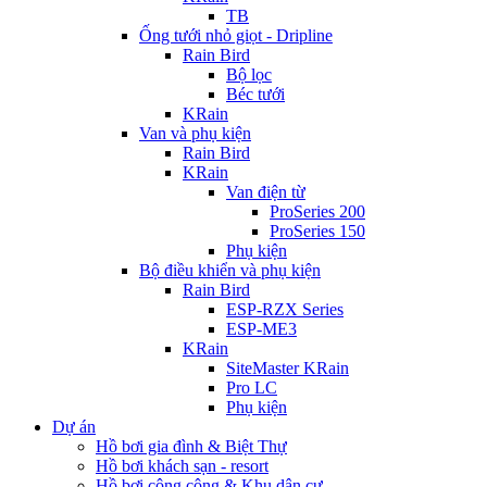
TB
Ống tưới nhỏ giọt - Dripline
Rain Bird
Bộ lọc
Béc tưới
KRain
Van và phụ kiện
Rain Bird
KRain
Van điện từ
ProSeries 200
ProSeries 150
Phụ kiện
Bộ điều khiển và phụ kiện
Rain Bird
ESP-RZX Series
ESP-ME3
KRain
SiteMaster KRain
Pro LC
Phụ kiện
Dự án
Hồ bơi gia đình & Biệt Thự
Hồ bơi khách sạn - resort
Hồ bơi công cộng & Khu dân cư