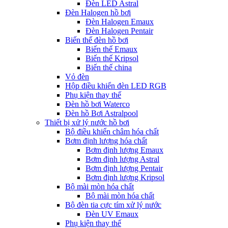
Đèn LED Astral
Đèn Halogen hồ bơi
Đèn Halogen Emaux
Đèn Halogen Pentair
Biến thế đèn hồ bơi
Biến thế Emaux
Biến thế Kripsol
Biến thế china
Vỏ đèn
Hộp điều khiển đèn LED RGB
Phụ kiện thay thế
Đèn hồ bơi Waterco
Đèn hồ Bơi Astralpool
Thiết bị xử lý nước hồ bơi
Bộ điều khiển châm hóa chất
Bơm định lượng hóa chất
Bơm định lượng Emaux
Bơm định lượng Astral
Bơm định lượng Pentair
Bơm định lượng Kripsol
Bộ mài mòn hóa chất
Bộ mài mòn hóa chất
Bộ đèn tia cực tím xử lý nước
Đèn UV Emaux
Phụ kiện thay thế