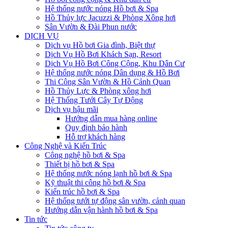
Hệ thống nước nóng Hồ bơi & Spa
Hồ Thủy lực Jacuzzi & Phòng Xông hơi
Sân Vườn & Đài Phun nước
DỊCH VỤ
Dịch vụ Hồ bơi Gia đình, Biệt thự
Dịch Vụ Hồ Bơi Khách Sạn, Resort
Dịch Vụ Hồ Bơi Công Cộng, Khu Dân Cư
Hệ thống nước nóng Dân dụng & Hồ Bơi
Thi Công Sân Vườn & Hồ Cảnh Quan
Hồ Thủy Lực & Phòng xông hơi
Hệ Thống Tưới Cây Tự Động
Dịch vụ hậu mãi
Hướng dẫn mua hàng online
Quy định bảo hành
Hỗ trợ khách hàng
Công Nghệ và Kiến Trúc
Công nghệ hồ bơi & Spa
Thiết bị hồ bơi & Spa
Hệ thống nước nóng lạnh hồ bơi & Spa
Kỹ thuật thi công hồ bơi & Spa
Kiến trúc hồ bơi & Spa
Hệ thống tưới tự động sân vườn, cảnh quan
Hướng dẫn vận hành hồ bơi & Spa
Tin tức