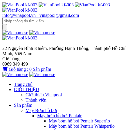
info@vinapool.vn - vinapool@gmail.com
22 Nguyễn Bỉnh Khiêm, Phường Hạnh Thông, Thành phố Hồ Chí
Minh, Việt Nam
Giỏ hàng
0969 349 499
Giỏ hàng :
0
Sản phẩm
Trang chủ
GIỚI THIỆU
Giới thiệu Vinapool
Thành viên
Sản phẩm
Máy Bơm hồ bơi
Máy bơm hồ bơi Pentair
Máy bơm hồ bơi Pentair Superflo
Máy bơm hồ bơi Pentair Whisperflo