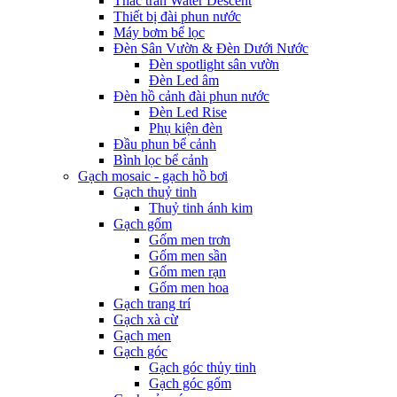
Thác tràn Water Descent
Thiết bị đài phun nước
Máy bơm bể lọc
Đèn Sân Vườn & Đèn Dưới Nước
Đèn spotlight sân vườn
Đèn Led âm
Đèn hồ cảnh đài phun nước
Đèn Led Rise
Phụ kiện đèn
Đầu phun bể cảnh
Bình lọc bể cảnh
Gạch mosaic - gạch hồ bơi
Gạch thuỷ tinh
Thuỷ tinh ánh kim
Gạch gốm
Gốm men trơn
Gốm men sần
Gốm men rạn
Gốm men hoa
Gạch trang trí
Gạch xà cừ
Gạch men
Gạch góc
Gạch góc thủy tinh
Gạch góc gốm