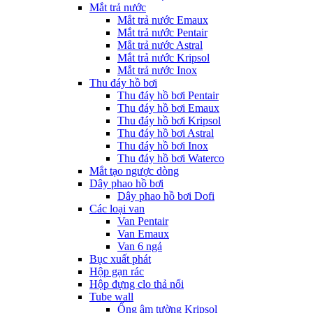
Mắt trả nước
Mắt trả nước Emaux
Mắt trả nước Pentair
Mắt trả nước Astral
Mắt trả nước Kripsol
Mắt trả nước Inox
Thu đáy hồ bơi
Thu đáy hồ bơi Pentair
Thu đáy hồ bơi Emaux
Thu đáy hồ bơi Kripsol
Thu đáy hồ bơi Astral
Thu đáy hồ bơi Inox
Thu đáy hồ bơi Waterco
Mắt tạo ngược dòng
Dây phao hồ bơi
Dây phao hồ bơi Dofi
Các loại van
Van Pentair
Van Emaux
Van 6 ngả
Bục xuất phát
Hộp gạn rác
Hộp đựng clo thả nổi
Tube wall
Ống âm tường Kripsol