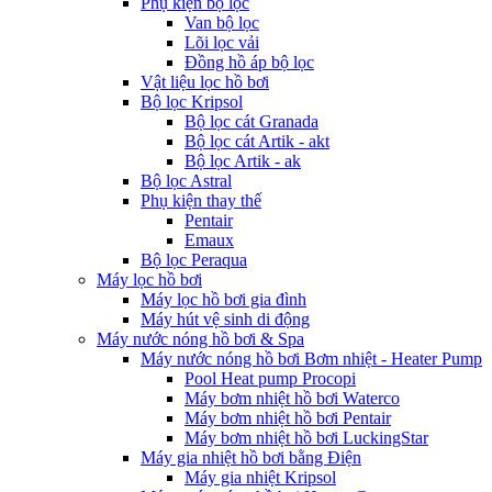
Phụ kiện bộ lọc
Van bộ lọc
Lõi lọc vải
Đồng hồ áp bộ lọc
Vật liệu lọc hồ bơi
Bộ lọc Kripsol
Bộ lọc cát Granada
Bộ lọc cát Artik - akt
Bộ lọc Artik - ak
Bộ lọc Astral
Phụ kiện thay thế
Pentair
Emaux
Bộ lọc Peraqua
Máy lọc hồ bơi
Máy lọc hồ bơi gia đình
Máy hút vệ sinh di động
Máy nước nóng hồ bơi & Spa
Máy nước nóng hồ bơi Bơm nhiệt - Heater Pump
Pool Heat pump Procopi
Máy bơm nhiệt hồ bơi Waterco
Máy bơm nhiệt hồ bơi Pentair
Máy bơm nhiệt hồ bơi LuckingStar
Máy gia nhiệt hồ bơi bằng Điện
Máy gia nhiệt Kripsol