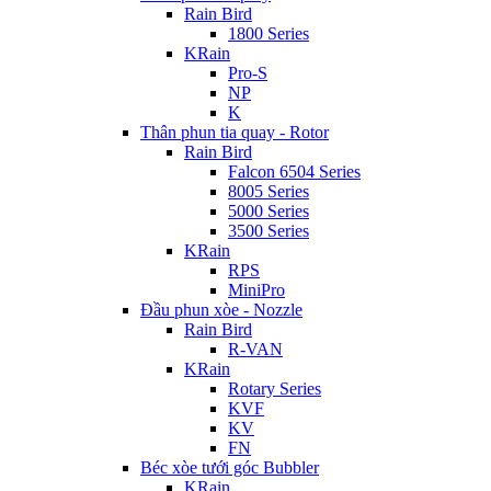
Rain Bird
1800 Series
KRain
Pro-S
NP
K
Thân phun tia quay - Rotor
Rain Bird
Falcon 6504 Series
8005 Series
5000 Series
3500 Series
KRain
RPS
MiniPro
Đầu phun xòe - Nozzle
Rain Bird
R-VAN
KRain
Rotary Series
KVF
KV
FN
Béc xòe tưới góc Bubbler
KRain