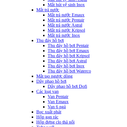
Mắt hút vệ sinh Inox
Mắt trả nước
Mắt trả nước Emaux
Mắt trả nước Pentair
Mắt trả nước Astral
Mắt trả nước Kripsol
Mắt trả nước Inox
Thu đáy hồ bơi
Thu đáy hồ bơi Pentair
Thu đáy hồ bơi Emaux
Thu đáy hồ bơi Kripsol
Thu đáy hồ bơi Astral
Thu đáy hồ bơi Inox
Thu đáy hồ bơi Waterco
Mắt tạo ngược dòng
Dây phao hồ bơi
Dây phao hồ bơi Dofi
Các loại van
Van Pentair
Van Emaux
Van 6 ngả
Bục xuất phát
Hộp gạn rác
Hộp đựng clo thả nổi