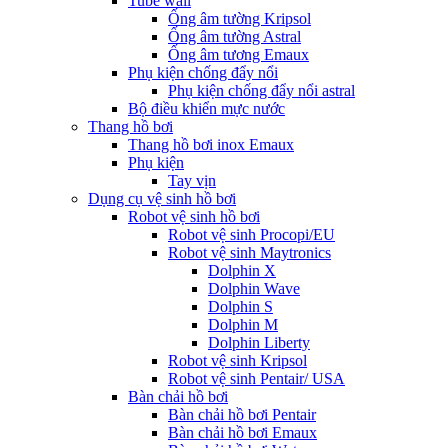
Tube wall
Ống âm tường Kripsol
Ống âm tường Astral
Ống âm tương Emaux
Phụ kiện chống đẩy nổi
Phụ kiện chống đẩy nổi astral
Bộ điều khiển mực nước
Thang hồ bơi
Thang hồ bơi inox Emaux
Phụ kiện
Tay vịn
Dụng cụ vệ sinh hồ bơi
Robot vệ sinh hồ bơi
Robot vệ sinh Procopi/EU
Robot vệ sinh Maytronics
Dolphin X
Dolphin Wave
Dolphin S
Dolphin M
Dolphin Liberty
Robot vệ sinh Kripsol
Robot vệ sinh Pentair/ USA
Bàn chải hồ bơi
Bàn chải hồ bơi Pentair
Bàn chải hồ bơi Emaux