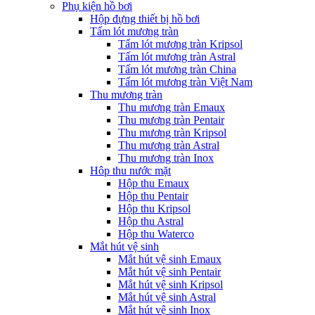
Phụ kiện hồ bơi
Hộp đựng thiết bị hồ bơi
Tấm lót mương tràn
Tấm lót mương tràn Kripsol
Tấm lót mương tràn Astral
Tấm lót mương tràn China
Tấm lót mương tràn Việt Nam
Thu mương tràn
Thu mương tràn Emaux
Thu mương tràn Pentair
Thu mương tràn Kripsol
Thu mương tràn Astral
Thu mương tràn Inox
Hôp thu nước mặt
Hộp thu Emaux
Hộp thu Pentair
Hộp thu Kripsol
Hộp thu Astral
Hộp thu Waterco
Mắt hút vệ sinh
Mắt hút vệ sinh Emaux
Mắt hút vệ sinh Pentair
Mắt hút vệ sinh Kripsol
Mắt hút vệ sinh Astral
Mắt hút vệ sinh Inox