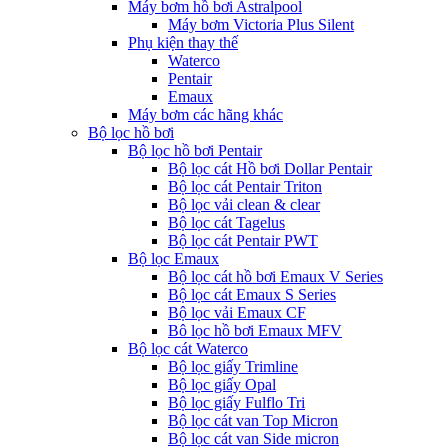
Máy bơm hồ bơi Astralpool
Máy bơm Victoria Plus Silent
Phụ kiện thay thế
Waterco
Pentair
Emaux
Máy bơm các hãng khác
Bộ lọc hồ bơi
Bộ lọc hồ bơi Pentair
Bộ lọc cát Hồ bơi Dollar Pentair
Bộ lọc cát Pentair Triton
Bộ lọc vải clean & clear
Bộ lọc cát Tagelus
Bộ lọc cát Pentair PWT
Bộ lọc Emaux
Bộ lọc cát hồ bơi Emaux V Series
Bộ lọc cát Emaux S Series
Bộ lọc vải Emaux CF
Bô lọc hồ bơi Emaux MFV
Bộ lọc cát Waterco
Bộ lọc giấy Trimline
Bộ lọc giấy Opal
Bộ lọc giấy Fulflo Tri
Bộ lọc cát van Top Micron
Bộ lọc cát van Side micron