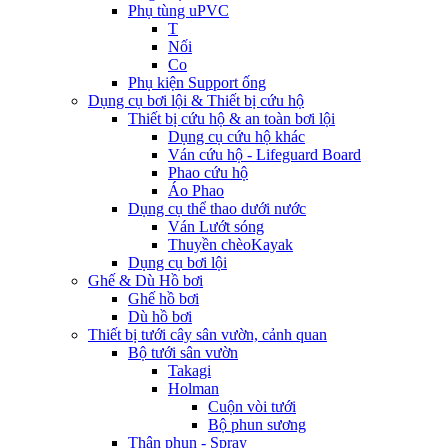
Phụ tùng uPVC
T
Nối
Co
Phụ kiện Support ống
Dụng cụ bơi lội & Thiết bị cứu hộ
Thiết bị cứu hộ & an toàn bơi lội
Dụng cụ cứu hộ khác
Ván cứu hộ - Lifeguard Board
Phao cứu hộ
Áo Phao
Dụng cụ thể thao dưới nước
Ván Lướt sóng
Thuyền chèoKayak
Dụng cụ bơi lội
Ghế & Dù Hồ bơi
Ghế hồ bơi
Dù hồ bơi
Thiết bị tưới cây sân vườn, cảnh quan
Bộ tưới sân vườn
Takagi
Holman
Cuộn vòi tưới
Bộ phun sương
Thân phun - Spray