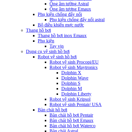
Ống âm tường Astral
Ống âm tương Emaux
Phụ kiện chống đẩy nổi
Phụ kiện chống đẩy nổi astral
Bộ điều khiển mực nước
Thang hồ bơi
Thang hồ bơi inox Emaux
Phụ kiện
Tay vịn
Dụng cụ vệ sinh hồ bơi
Robot vệ sinh hồ bơi
Robot vệ sinh Procopi/EU
Robot vệ sinh Maytronics
Dolphin X
Dolphin Wave
Dolphin S
Dolphin M
Dolphin Liberty
Robot vệ sinh Kripsol
Robot vệ sinh Pentair/ USA
Bàn chải hồ bơi
Bàn chải hồ bơi Pentair
Bàn chải hồ bơi Emaux
Bàn chải hồ bơi Waterco
Bàn chải Astral