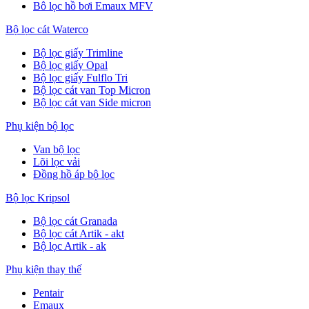
Bô lọc hồ bơi Emaux MFV
Bộ lọc cát Waterco
Bộ lọc giấy Trimline
Bộ lọc giấy Opal
Bộ lọc giấy Fulflo Tri
Bộ lọc cát van Top Micron
Bộ lọc cát van Side micron
Phụ kiện bộ lọc
Van bộ lọc
Lõi lọc vải
Đồng hồ áp bộ lọc
Bộ lọc Kripsol
Bộ lọc cát Granada
Bộ lọc cát Artik - akt
Bộ lọc Artik - ak
Phụ kiện thay thế
Pentair
Emaux