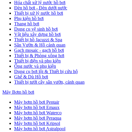
Hóa chất xử lý nước hồ bơi
Đèn hồ bơi - Đèn dưới nước
Thiết bị xử lý nước hồ bơi
Phụ kiện hồ bơi
Thang hồ bơi
Dụng cụ vệ sinh hồ bơi
Vật liệu xây dựng hồ bơi
Thiết bị hồ Jacuzzi & Spa
Sân Vườn & Hồ cảnh quan
Gạch mosaic - gạch hồ bơi
Thiết bị & Phòng xông hơi
Thiết bị điện và phụ kiện
Ống nước và phụ kiện
Dụng cụ bơi lội & Thiết bị cứu hộ
Ghế & Dù Hồ bơi
Thiết bị tưới cây sân vườn, cảnh quan
Máy Bơm hồ bơi
Máy bơm hồ bơi Pentair
Máy bơm hồ bơi Emaux
Máy bơm hồ bơi Waterco
Máy bơm hồ bơi Peraqua
Máy bơm hồ bơi Kripsol
Máy bơm hồ bơi Astralpool