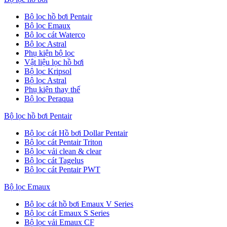
Bộ lọc hồ bơi Pentair
Bộ lọc Emaux
Bộ lọc cát Waterco
Bộ lọc Astral
Phụ kiện bộ lọc
Vật liệu lọc hồ bơi
Bộ lọc Kripsol
Bộ lọc Astral
Phụ kiện thay thế
Bộ lọc Peraqua
Bộ lọc hồ bơi Pentair
Bộ lọc cát Hồ bơi Dollar Pentair
Bộ lọc cát Pentair Triton
Bộ lọc vải clean & clear
Bộ lọc cát Tagelus
Bộ lọc cát Pentair PWT
Bộ lọc Emaux
Bộ lọc cát hồ bơi Emaux V Series
Bộ lọc cát Emaux S Series
Bộ lọc vải Emaux CF