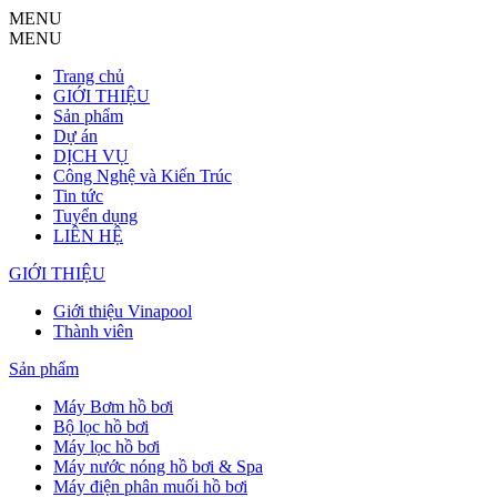
MENU
MENU
Trang chủ
GIỚI THIỆU
Sản phẩm
Dự án
DỊCH VỤ
Công Nghệ và Kiến Trúc
Tin tức
Tuyển dụng
LIÊN HỆ
GIỚI THIỆU
Giới thiệu Vinapool
Thành viên
Sản phẩm
Máy Bơm hồ bơi
Bộ lọc hồ bơi
Máy lọc hồ bơi
Máy nước nóng hồ bơi & Spa
Máy điện phân muối hồ bơi