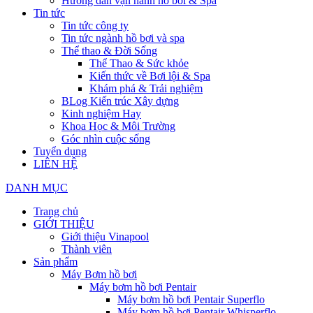
Hướng dẫn vận hành hồ bơi & Spa
Tin tức
Tin tức công ty
Tin tức ngành hồ bơi và spa
Thể thao & Đời Sống
Thể Thao & Sức khỏe
Kiến thức về Bơi lội & Spa
Khám phá & Trải nghiệm
BLog Kiến trúc Xây dựng
Kinh nghiệm Hay
Khoa Học & Môi Trường
Góc nhìn cuộc sống
Tuyển dụng
LIÊN HỆ
DANH MỤC
Trang chủ
GIỚI THIỆU
Giới thiệu Vinapool
Thành viên
Sản phẩm
Máy Bơm hồ bơi
Máy bơm hồ bơi Pentair
Máy bơm hồ bơi Pentair Superflo
Máy bơm hồ bơi Pentair Whisperflo