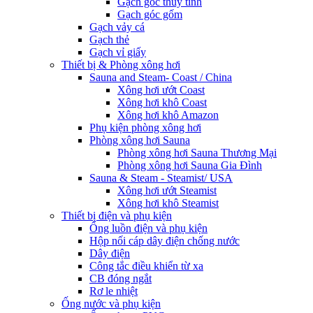
Gạch góc thủy tinh
Gạch góc gốm
Gạch vảy cá
Gạch thẻ
Gạch vỉ giấy
Thiết bị & Phòng xông hơi
Sauna and Steam- Coast / China
Xông hơi ướt Coast
Xông hơi khô Coast
Xông hơi khô Amazon
Phụ kiện phòng xông hơi
Phòng xông hơi Sauna
Phòng xông hơi Sauna Thương Mại
Phòng xông hơi Sauna Gia Đình
Sauna & Steam - Steamist/ USA
Xông hơi ướt Steamist
Xông hơi khô Steamist
Thiết bị điện và phụ kiện
Ống luồn điện và phụ kiện
Hộp nối cáp dây điện chống nước
Dây điện
Công tắc điều khiển từ xa
CB đóng ngắt
Rơ le nhiệt
Ống nước và phụ kiện