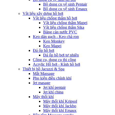
Bộ dụng cụ vệ sinh Pentair
Bộ dụng cụ vệ sinh Emaux
Vật liệu xây dựng hồ bơi
Vật liệu chống thấm hồ bơi
Vật liệu chống thấm Mapei
Vật liệu chống thấm Sika
Băng cản nước PVC
Keo dán gạch - Keo chà ron
Keo Monkey
Keo Mapei
Đá ốp hồ bơi
Đá ốp hồ bơi tự nhiên
Công cụ, dụng cụ thi công
Acrylic Hồ bơi - Kính hồ bơi
Thiết bị hồ Jacuzzi & Spa
Mắt Massage
Phụ kiện điều chỉnh khí
Jet masage
Jet khí pentair
Jet khí china
Máy thổi khí
Máy thổi khí Kripsol
Máy thổi khí Jackbo
Máy thổi khí Emaux