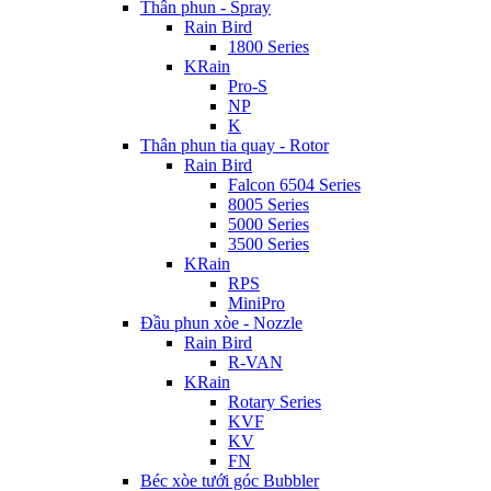
Thân phun - Spray
Rain Bird
1800 Series
KRain
Pro-S
NP
K
Thân phun tia quay - Rotor
Rain Bird
Falcon 6504 Series
8005 Series
5000 Series
3500 Series
KRain
RPS
MiniPro
Đầu phun xòe - Nozzle
Rain Bird
R-VAN
KRain
Rotary Series
KVF
KV
FN
Béc xòe tưới góc Bubbler