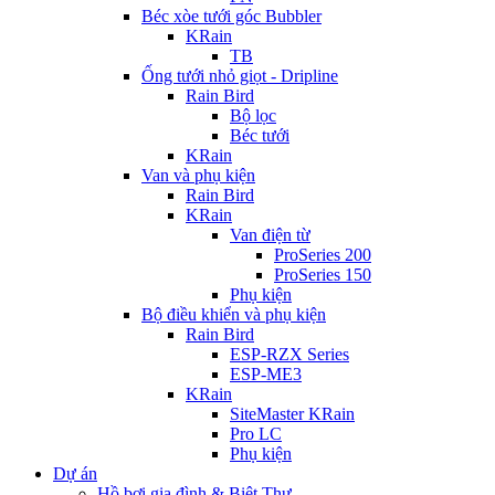
Béc xòe tưới góc Bubbler
KRain
TB
Ống tưới nhỏ giọt - Dripline
Rain Bird
Bộ lọc
Béc tưới
KRain
Van và phụ kiện
Rain Bird
KRain
Van điện từ
ProSeries 200
ProSeries 150
Phụ kiện
Bộ điều khiển và phụ kiện
Rain Bird
ESP-RZX Series
ESP-ME3
KRain
SiteMaster KRain
Pro LC
Phụ kiện
Dự án
Hồ bơi gia đình & Biệt Thự