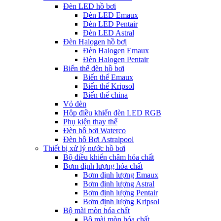
Đèn LED hồ bơi
Đèn LED Emaux
Đèn LED Pentair
Đèn LED Astral
Đèn Halogen hồ bơi
Đèn Halogen Emaux
Đèn Halogen Pentair
Biến thế đèn hồ bơi
Biến thế Emaux
Biến thế Kripsol
Biến thế china
Vỏ đèn
Hộp điều khiển đèn LED RGB
Phụ kiện thay thế
Đèn hồ bơi Waterco
Đèn hồ Bơi Astralpool
Thiết bị xử lý nước hồ bơi
Bộ điều khiển châm hóa chất
Bơm định lượng hóa chất
Bơm định lượng Emaux
Bơm định lượng Astral
Bơm định lượng Pentair
Bơm định lượng Kripsol
Bộ mài mòn hóa chất
Bộ mài mòn hóa chất