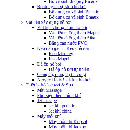
Bộ vệ sinh di động Emaux
Bộ dụng cụ vệ sinh hồ bơi
Bộ dụng cụ vệ sinh Pentair
Bộ dụng cụ vệ sinh Emaux
Vật liệu xây dựng hồ bơi
Vật liệu chống thấm hồ bơi
Vật liệu chống thấm Mapei
Vật liệu chống thấm Sika
Băng cản nước PVC
Keo dán gạch - Keo chà ron
Keo Monkey
Keo Mapei
Đá ốp hồ bơi
Đá ốp hồ bơi tự nhiên
Công cụ, dụng cụ thi công
Acrylic Hồ bơi - Kính hồ bơi
Thiết bị hồ Jacuzzi & Spa
Mắt Massage
Phụ kiện điều chỉnh khí
Jet masage
Jet khí pentair
Jet khí china
Máy thổi khí
Máy thổi khí Kripsol
Máy thổi khí Jackbo