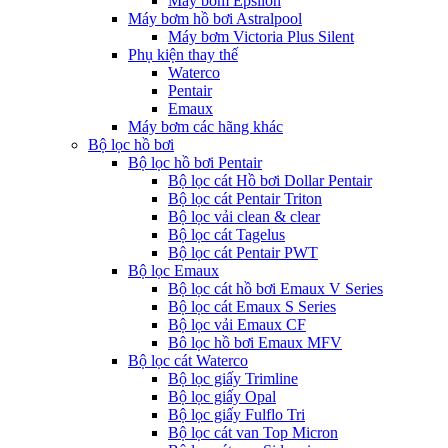
Máy bơm Epsilon
Máy bơm hồ bơi Astralpool
Máy bơm Victoria Plus Silent
Phụ kiện thay thế
Waterco
Pentair
Emaux
Máy bơm các hãng khác
Bộ lọc hồ bơi
Bộ lọc hồ bơi Pentair
Bộ lọc cát Hồ bơi Dollar Pentair
Bộ lọc cát Pentair Triton
Bộ lọc vải clean & clear
Bộ lọc cát Tagelus
Bộ lọc cát Pentair PWT
Bộ lọc Emaux
Bộ lọc cát hồ bơi Emaux V Series
Bộ lọc cát Emaux S Series
Bộ lọc vải Emaux CF
Bô lọc hồ bơi Emaux MFV
Bộ lọc cát Waterco
Bộ lọc giấy Trimline
Bộ lọc giấy Opal
Bộ lọc giấy Fulflo Tri
Bộ lọc cát van Top Micron