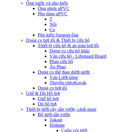
Ống nước và phụ kiện
Ống nhựa uPVC
Phụ tùng uPVC
T
Nối
Co
Phụ kiện Support ống
Dụng cụ bơi lội & Thiết bị cứu hộ
Thiết bị cứu hộ & an toàn bơi lội
Dụng cụ cứu hộ khác
Ván cứu hộ - Lifeguard Board
Phao cứu hộ
Áo Phao
Dụng cụ thể thao dưới nước
Ván Lướt sóng
Thuyền chèoKayak
Dụng cụ bơi lội
Ghế & Dù Hồ bơi
Ghế hồ bơi
Dù hồ bơi
Thiết bị tưới cây sân vườn, cảnh quan
Bộ tưới sân vườn
Takagi
Holman
Cuộn vòi tưới