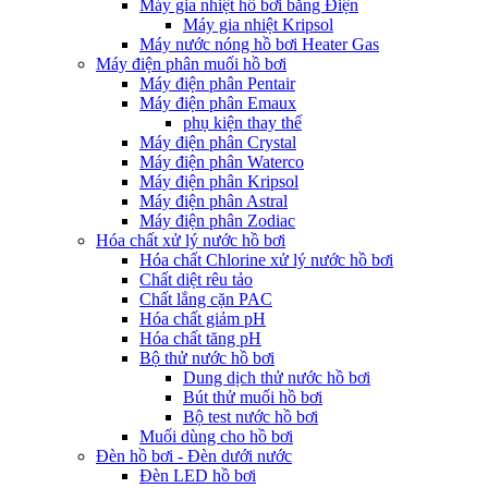
Máy gia nhiệt hồ bơi bằng Điện
Máy gia nhiệt Kripsol
Máy nước nóng hồ bơi Heater Gas
Máy điện phân muối hồ bơi
Máy điện phân Pentair
Máy điện phân Emaux
phụ kiện thay thế
Máy điện phân Crystal
Máy điện phân Waterco
Máy điện phân Kripsol
Máy điện phân Astral
Máy điện phân Zodiac
Hóa chất xử lý nước hồ bơi
Hóa chất Chlorine xử lý nước hồ bơi
Chất diệt rêu tảo
Chất lắng cặn PAC
Hóa chất giảm pH
Hóa chất tăng pH
Bộ thử nước hồ bơi
Dung dịch thử nước hồ bơi
Bút thử muối hồ bơi
Bộ test nước hồ bơi
Muối dùng cho hồ bơi
Đèn hồ bơi - Đèn dưới nước
Đèn LED hồ bơi