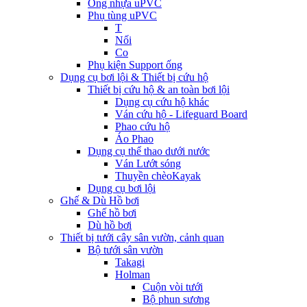
Ống nhựa uPVC
Phụ tùng uPVC
T
Nối
Co
Phụ kiện Support ống
Dụng cụ bơi lội & Thiết bị cứu hộ
Thiết bị cứu hộ & an toàn bơi lội
Dụng cụ cứu hộ khác
Ván cứu hộ - Lifeguard Board
Phao cứu hộ
Áo Phao
Dụng cụ thể thao dưới nước
Ván Lướt sóng
Thuyền chèoKayak
Dụng cụ bơi lội
Ghế & Dù Hồ bơi
Ghế hồ bơi
Dù hồ bơi
Thiết bị tưới cây sân vườn, cảnh quan
Bộ tưới sân vườn
Takagi
Holman
Cuộn vòi tưới
Bộ phun sương