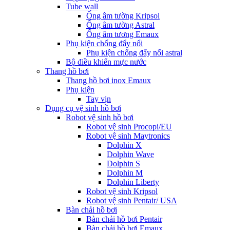
Tube wall
Ống âm tường Kripsol
Ống âm tường Astral
Ống âm tương Emaux
Phụ kiện chống đẩy nổi
Phụ kiện chống đẩy nổi astral
Bộ điều khiển mực nước
Thang hồ bơi
Thang hồ bơi inox Emaux
Phụ kiện
Tay vịn
Dụng cụ vệ sinh hồ bơi
Robot vệ sinh hồ bơi
Robot vệ sinh Procopi/EU
Robot vệ sinh Maytronics
Dolphin X
Dolphin Wave
Dolphin S
Dolphin M
Dolphin Liberty
Robot vệ sinh Kripsol
Robot vệ sinh Pentair/ USA
Bàn chải hồ bơi
Bàn chải hồ bơi Pentair
Bàn chải hồ bơi Emaux