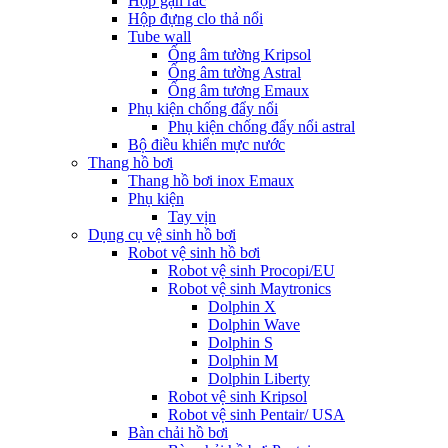
Hộp gạn rác
Hộp đựng clo thả nổi
Tube wall
Ống âm tường Kripsol
Ống âm tường Astral
Ống âm tương Emaux
Phụ kiện chống đẩy nổi
Phụ kiện chống đẩy nổi astral
Bộ điều khiển mực nước
Thang hồ bơi
Thang hồ bơi inox Emaux
Phụ kiện
Tay vịn
Dụng cụ vệ sinh hồ bơi
Robot vệ sinh hồ bơi
Robot vệ sinh Procopi/EU
Robot vệ sinh Maytronics
Dolphin X
Dolphin Wave
Dolphin S
Dolphin M
Dolphin Liberty
Robot vệ sinh Kripsol
Robot vệ sinh Pentair/ USA
Bàn chải hồ bơi