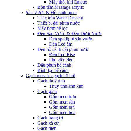
Máy thổi khí Emaux
Bồn tắm Massage acrylic
Sân Vườn & Hồ cảnh quan
Thác tràn Water Descent
Thiết bị đài phun nước
Máy bơm bể lọc
Đèn Sân Vườn & Đèn Dưới Nước
Đèn spotlight sân vườn
Đèn Led âm
Đèn hồ cảnh đài phun nước
Đèn Led Rise
Phụ kiện đèn
Đầu phun bể cảnh
Bình lọc bể cảnh
Gạch mosaic - gạch hồ bơi
Gạch thuỷ tinh
Thuỷ tinh ánh kim
Gạch gốm
Gốm men trơn
Gốm men sần
Gốm men rạn
Gốm men hoa
Gạch trang trí
Gạch xà cừ
Gạch men