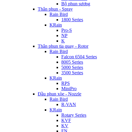
Bộ phun sương
Thân phun - Spray
Rain Bird
1800 Series
KRain
Pro-S
NP
K
Thân phun tia quay - Rotor
Rain Bird
Falcon 6504 Series
8005 Series
5000 Series
3500 Series
KRain
RPS
MiniPro
Đầu phun xòe - Nozzle
Rain Bird
R-VAN
KRain
Rotary Series
KVF
KV
FN