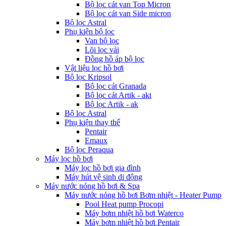
Bộ lọc cát van Top Micron
Bộ lọc cát van Side micron
Bộ lọc Astral
Phụ kiện bộ lọc
Van bộ lọc
Lõi lọc vải
Đồng hồ áp bộ lọc
Vật liệu lọc hồ bơi
Bộ lọc Kripsol
Bộ lọc cát Granada
Bộ lọc cát Artik - akt
Bộ lọc Artik - ak
Bộ lọc Astral
Phụ kiện thay thế
Pentair
Emaux
Bộ lọc Peraqua
Máy lọc hồ bơi
Máy lọc hồ bơi gia đình
Máy hút vệ sinh di động
Máy nước nóng hồ bơi & Spa
Máy nước nóng hồ bơi Bơm nhiệt - Heater Pump
Pool Heat pump Procopi
Máy bơm nhiệt hồ bơi Waterco
Máy bơm nhiệt hồ bơi Pentair