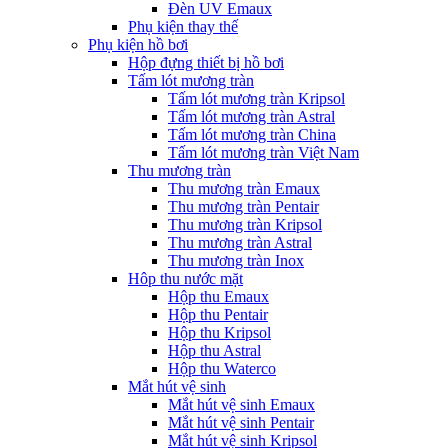
Đèn UV Emaux
Phụ kiện thay thế
Phụ kiện hồ bơi
Hộp đựng thiết bị hồ bơi
Tấm lót mương tràn
Tấm lót mương tràn Kripsol
Tấm lót mương tràn Astral
Tấm lót mương tràn China
Tấm lót mương tràn Việt Nam
Thu mương tràn
Thu mương tràn Emaux
Thu mương tràn Pentair
Thu mương tràn Kripsol
Thu mương tràn Astral
Thu mương tràn Inox
Hôp thu nước mặt
Hộp thu Emaux
Hộp thu Pentair
Hộp thu Kripsol
Hộp thu Astral
Hộp thu Waterco
Mắt hút vệ sinh
Mắt hút vệ sinh Emaux
Mắt hút vệ sinh Pentair
Mắt hút vệ sinh Kripsol