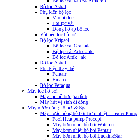
Bộ lọc cát van Side micron
Bộ lọc Astral
Phụ kiện bộ lọc
Van bộ lọc
Lõi lọc vải
Đồng hồ áp bộ lọc
Vật liệu lọc hồ bơi
Bộ lọc Kripsol
Bộ lọc cát Granada
Bộ lọc cát Artik - akt
Bộ lọc Artik - ak
Bộ lọc Astral
Phụ kiện thay thế
Pentair
Emaux
Bộ lọc Peraqua
Máy lọc hồ bơi
Máy lọc hồ bơi gia đình
Máy hút vệ sinh di động
Máy nước nóng hồ bơi & Spa
Máy nước nóng hồ bơi Bơm nhiệt - Heater Pump
Pool Heat pump Procopi
Máy bơm nhiệt hồ bơi Waterco
Máy bơm nhiệt hồ bơi Pentair
Máy bơm nhiệt hồ bơi LuckingStar