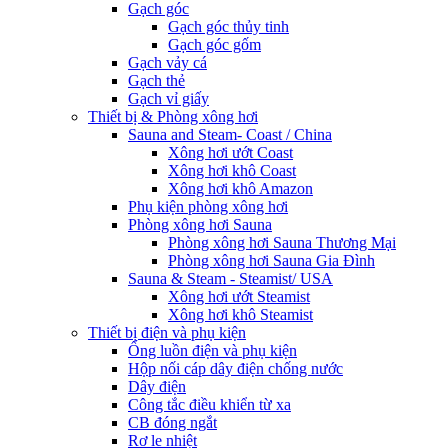
Gạch góc
Gạch góc thủy tinh
Gạch góc gốm
Gạch vảy cá
Gạch thẻ
Gạch vỉ giấy
Thiết bị & Phòng xông hơi
Sauna and Steam- Coast / China
Xông hơi ướt Coast
Xông hơi khô Coast
Xông hơi khô Amazon
Phụ kiện phòng xông hơi
Phòng xông hơi Sauna
Phòng xông hơi Sauna Thương Mại
Phòng xông hơi Sauna Gia Đình
Sauna & Steam - Steamist/ USA
Xông hơi ướt Steamist
Xông hơi khô Steamist
Thiết bị điện và phụ kiện
Ống luồn điện và phụ kiện
Hộp nối cáp dây điện chống nước
Dây điện
Công tắc điều khiển từ xa
CB đóng ngắt
Rơ le nhiệt