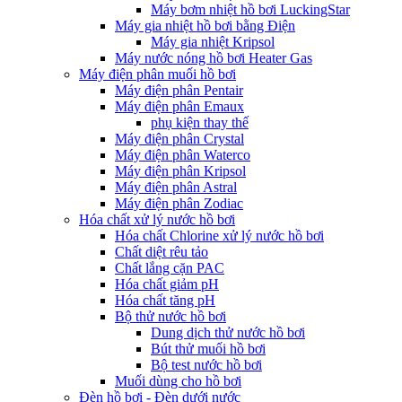
Máy bơm nhiệt hồ bơi LuckingStar
Máy gia nhiệt hồ bơi bằng Điện
Máy gia nhiệt Kripsol
Máy nước nóng hồ bơi Heater Gas
Máy điện phân muối hồ bơi
Máy điện phân Pentair
Máy điện phân Emaux
phụ kiện thay thế
Máy điện phân Crystal
Máy điện phân Waterco
Máy điện phân Kripsol
Máy điện phân Astral
Máy điện phân Zodiac
Hóa chất xử lý nước hồ bơi
Hóa chất Chlorine xử lý nước hồ bơi
Chất diệt rêu tảo
Chất lắng cặn PAC
Hóa chất giảm pH
Hóa chất tăng pH
Bộ thử nước hồ bơi
Dung dịch thử nước hồ bơi
Bút thử muối hồ bơi
Bộ test nước hồ bơi
Muối dùng cho hồ bơi
Đèn hồ bơi - Đèn dưới nước