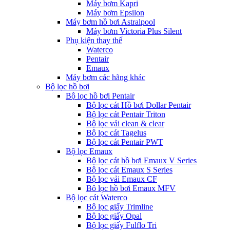
Máy bơm Kapri
Máy bơm Epsilon
Máy bơm hồ bơi Astralpool
Máy bơm Victoria Plus Silent
Phụ kiện thay thế
Waterco
Pentair
Emaux
Máy bơm các hãng khác
Bộ lọc hồ bơi
Bộ lọc hồ bơi Pentair
Bộ lọc cát Hồ bơi Dollar Pentair
Bộ lọc cát Pentair Triton
Bộ lọc vải clean & clear
Bộ lọc cát Tagelus
Bộ lọc cát Pentair PWT
Bộ lọc Emaux
Bộ lọc cát hồ bơi Emaux V Series
Bộ lọc cát Emaux S Series
Bộ lọc vải Emaux CF
Bô lọc hồ bơi Emaux MFV
Bộ lọc cát Waterco
Bộ lọc giấy Trimline
Bộ lọc giấy Opal
Bộ lọc giấy Fulflo Tri