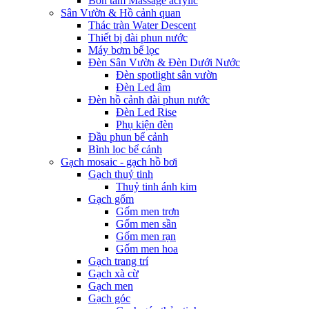
Bồn tắm Massage acrylic
Sân Vườn & Hồ cảnh quan
Thác tràn Water Descent
Thiết bị đài phun nước
Máy bơm bể lọc
Đèn Sân Vườn & Đèn Dưới Nước
Đèn spotlight sân vườn
Đèn Led âm
Đèn hồ cảnh đài phun nước
Đèn Led Rise
Phụ kiện đèn
Đầu phun bể cảnh
Bình lọc bể cảnh
Gạch mosaic - gạch hồ bơi
Gạch thuỷ tinh
Thuỷ tinh ánh kim
Gạch gốm
Gốm men trơn
Gốm men sần
Gốm men rạn
Gốm men hoa
Gạch trang trí
Gạch xà cừ
Gạch men
Gạch góc