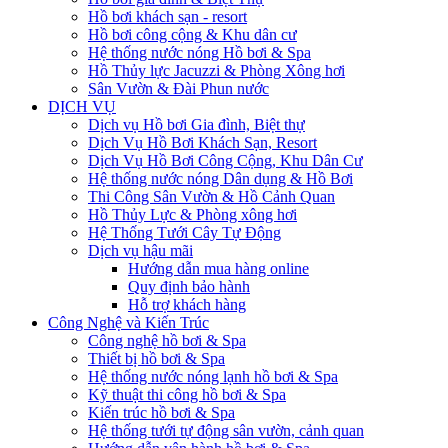
Hồ bơi khách sạn - resort
Hồ bơi công cộng & Khu dân cư
Hệ thống nước nóng Hồ bơi & Spa
Hồ Thủy lực Jacuzzi & Phòng Xông hơi
Sân Vườn & Đài Phun nước
DỊCH VỤ
Dịch vụ Hồ bơi Gia đình, Biệt thự
Dịch Vụ Hồ Bơi Khách Sạn, Resort
Dịch Vụ Hồ Bơi Công Cộng, Khu Dân Cư
Hệ thống nước nóng Dân dụng & Hồ Bơi
Thi Công Sân Vườn & Hồ Cảnh Quan
Hồ Thủy Lực & Phòng xông hơi
Hệ Thống Tưới Cây Tự Động
Dịch vụ hậu mãi
Hướng dẫn mua hàng online
Quy định bảo hành
Hỗ trợ khách hàng
Công Nghệ và Kiến Trúc
Công nghệ hồ bơi & Spa
Thiết bị hồ bơi & Spa
Hệ thống nước nóng lạnh hồ bơi & Spa
Kỹ thuật thi công hồ bơi & Spa
Kiến trúc hồ bơi & Spa
Hệ thống tưới tự động sân vườn, cảnh quan