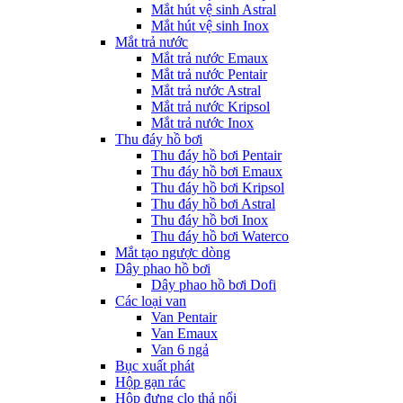
Mắt hút vệ sinh Astral
Mắt hút vệ sinh Inox
Mắt trả nước
Mắt trả nước Emaux
Mắt trả nước Pentair
Mắt trả nước Astral
Mắt trả nước Kripsol
Mắt trả nước Inox
Thu đáy hồ bơi
Thu đáy hồ bơi Pentair
Thu đáy hồ bơi Emaux
Thu đáy hồ bơi Kripsol
Thu đáy hồ bơi Astral
Thu đáy hồ bơi Inox
Thu đáy hồ bơi Waterco
Mắt tạo ngược dòng
Dây phao hồ bơi
Dây phao hồ bơi Dofi
Các loại van
Van Pentair
Van Emaux
Van 6 ngả
Bục xuất phát
Hộp gạn rác
Hộp đựng clo thả nổi