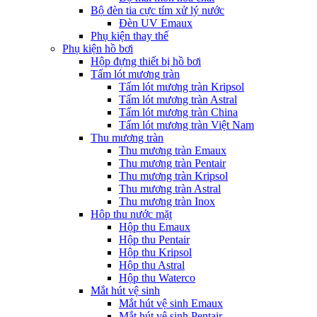
Bộ đèn tia cực tím xử lý nước
Đèn UV Emaux
Phụ kiện thay thế
Phụ kiện hồ bơi
Hộp đựng thiết bị hồ bơi
Tấm lót mương tràn
Tấm lót mương tràn Kripsol
Tấm lót mương tràn Astral
Tấm lót mương tràn China
Tấm lót mương tràn Việt Nam
Thu mương tràn
Thu mương tràn Emaux
Thu mương tràn Pentair
Thu mương tràn Kripsol
Thu mương tràn Astral
Thu mương tràn Inox
Hôp thu nước mặt
Hộp thu Emaux
Hộp thu Pentair
Hộp thu Kripsol
Hộp thu Astral
Hộp thu Waterco
Mắt hút vệ sinh
Mắt hút vệ sinh Emaux
Mắt hút vệ sinh Pentair