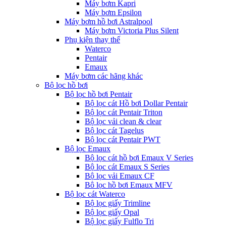
Máy bơm Kapri
Máy bơm Epsilon
Máy bơm hồ bơi Astralpool
Máy bơm Victoria Plus Silent
Phụ kiện thay thế
Waterco
Pentair
Emaux
Máy bơm các hãng khác
Bộ lọc hồ bơi
Bộ lọc hồ bơi Pentair
Bộ lọc cát Hồ bơi Dollar Pentair
Bộ lọc cát Pentair Triton
Bộ lọc vải clean & clear
Bộ lọc cát Tagelus
Bộ lọc cát Pentair PWT
Bộ lọc Emaux
Bộ lọc cát hồ bơi Emaux V Series
Bộ lọc cát Emaux S Series
Bộ lọc vải Emaux CF
Bô lọc hồ bơi Emaux MFV
Bộ lọc cát Waterco
Bộ lọc giấy Trimline
Bộ lọc giấy Opal
Bộ lọc giấy Fulflo Tri