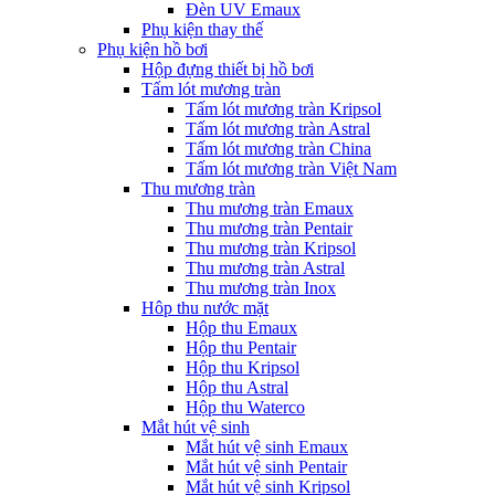
Đèn UV Emaux
Phụ kiện thay thế
Phụ kiện hồ bơi
Hộp đựng thiết bị hồ bơi
Tấm lót mương tràn
Tấm lót mương tràn Kripsol
Tấm lót mương tràn Astral
Tấm lót mương tràn China
Tấm lót mương tràn Việt Nam
Thu mương tràn
Thu mương tràn Emaux
Thu mương tràn Pentair
Thu mương tràn Kripsol
Thu mương tràn Astral
Thu mương tràn Inox
Hôp thu nước mặt
Hộp thu Emaux
Hộp thu Pentair
Hộp thu Kripsol
Hộp thu Astral
Hộp thu Waterco
Mắt hút vệ sinh
Mắt hút vệ sinh Emaux
Mắt hút vệ sinh Pentair
Mắt hút vệ sinh Kripsol