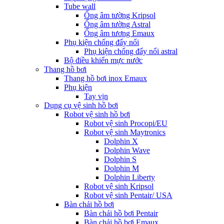
Tube wall
Ống âm tường Kripsol
Ống âm tường Astral
Ống âm tương Emaux
Phụ kiện chống đẩy nổi
Phụ kiện chống đẩy nổi astral
Bộ điều khiển mực nước
Thang hồ bơi
Thang hồ bơi inox Emaux
Phụ kiện
Tay vịn
Dụng cụ vệ sinh hồ bơi
Robot vệ sinh hồ bơi
Robot vệ sinh Procopi/EU
Robot vệ sinh Maytronics
Dolphin X
Dolphin Wave
Dolphin S
Dolphin M
Dolphin Liberty
Robot vệ sinh Kripsol
Robot vệ sinh Pentair/ USA
Bàn chải hồ bơi
Bàn chải hồ bơi Pentair
Bàn chải hồ bơi Emaux