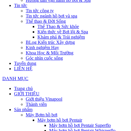
Hướng dẫn vận hành hồ bơi & Spa
Tin tức
Tin tức công ty
Tin tức ngành hồ bơi và spa
Thể thao & Đời Sống
Thể Thao & Sức khỏe
Kiến thức về Bơi lội & Spa
Khám phá & Trải nghiệm
BLog Kiến trúc Xây dựng
Kinh nghiệm Hay
Khoa Học & Môi Trường
Góc nhìn cuộc sống
Tuyển dụng
LIÊN HỆ
DANH MỤC
Trang chủ
GIỚI THIỆU
Giới thiệu Vinapool
Thành viên
Sản phẩm
Máy Bơm hồ bơi
Máy bơm hồ bơi Pentair
Máy bơm hồ bơi Pentair Superflo
Máy bơm hồ bơi Pentair Whisperflo