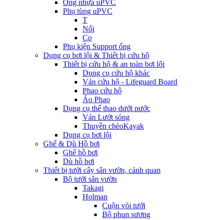
Ống nhựa uPVC
Phụ tùng uPVC
T
Nối
Co
Phụ kiện Support ống
Dụng cụ bơi lội & Thiết bị cứu hộ
Thiết bị cứu hộ & an toàn bơi lội
Dụng cụ cứu hộ khác
Ván cứu hộ - Lifeguard Board
Phao cứu hộ
Áo Phao
Dụng cụ thể thao dưới nước
Ván Lướt sóng
Thuyền chèoKayak
Dụng cụ bơi lội
Ghế & Dù Hồ bơi
Ghế hồ bơi
Dù hồ bơi
Thiết bị tưới cây sân vườn, cảnh quan
Bộ tưới sân vườn
Takagi
Holman
Cuộn vòi tưới
Bộ phun sương