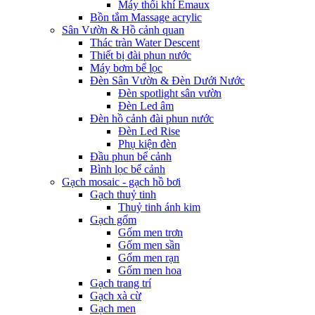
Máy thổi khí Emaux
Bồn tắm Massage acrylic
Sân Vườn & Hồ cảnh quan
Thác tràn Water Descent
Thiết bị đài phun nước
Máy bơm bể lọc
Đèn Sân Vườn & Đèn Dưới Nước
Đèn spotlight sân vườn
Đèn Led âm
Đèn hồ cảnh đài phun nước
Đèn Led Rise
Phụ kiện đèn
Đầu phun bể cảnh
Bình lọc bể cảnh
Gạch mosaic - gạch hồ bơi
Gạch thuỷ tinh
Thuỷ tinh ánh kim
Gạch gốm
Gốm men trơn
Gốm men sần
Gốm men rạn
Gốm men hoa
Gạch trang trí
Gạch xà cừ
Gạch men