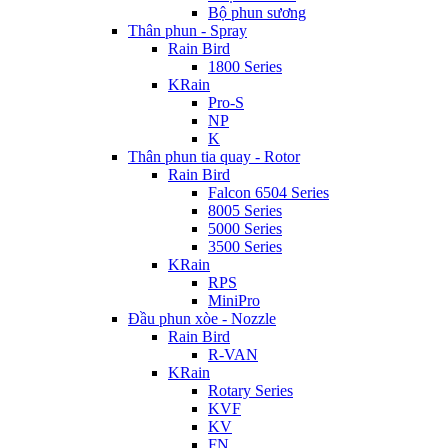
Bộ phun sương
Thân phun - Spray
Rain Bird
1800 Series
KRain
Pro-S
NP
K
Thân phun tia quay - Rotor
Rain Bird
Falcon 6504 Series
8005 Series
5000 Series
3500 Series
KRain
RPS
MiniPro
Đầu phun xòe - Nozzle
Rain Bird
R-VAN
KRain
Rotary Series
KVF
KV
FN