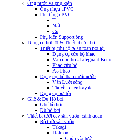
Ống nước và phụ kiện
Ống nhựa uPVC
Phụ tùng uPVC
T
Nối
Co
Phụ kiện Support ống
Dụng cụ bơi lội & Thiết bị cứu hộ
Thiết bị cứu hộ & an toàn bơi lội
Dụng cụ cứu hộ khác
Ván cứu hộ - Lifeguard Board
Phao cứu hộ
Áo Phao
Dụng cụ thể thao dưới nước
Ván Lướt sóng
Thuyền chèoKayak
Dụng cụ bơi lội
Ghế & Dù Hồ bơi
Ghế hồ bơi
Dù hồ bơi
Thiết bị tưới cây sân vườn, cảnh quan
Bộ tưới sân vườn
Takagi
Holman
Cuộn vòi tưới