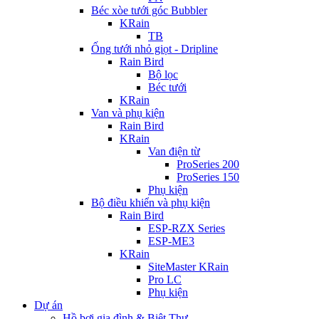
Béc xòe tưới góc Bubbler
KRain
TB
Ống tưới nhỏ giọt - Dripline
Rain Bird
Bộ lọc
Béc tưới
KRain
Van và phụ kiện
Rain Bird
KRain
Van điện từ
ProSeries 200
ProSeries 150
Phụ kiện
Bộ điều khiển và phụ kiện
Rain Bird
ESP-RZX Series
ESP-ME3
KRain
SiteMaster KRain
Pro LC
Phụ kiện
Dự án
Hồ bơi gia đình & Biệt Thự