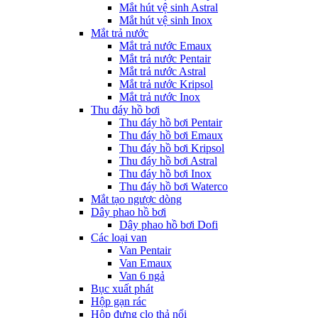
Mắt hút vệ sinh Astral
Mắt hút vệ sinh Inox
Mắt trả nước
Mắt trả nước Emaux
Mắt trả nước Pentair
Mắt trả nước Astral
Mắt trả nước Kripsol
Mắt trả nước Inox
Thu đáy hồ bơi
Thu đáy hồ bơi Pentair
Thu đáy hồ bơi Emaux
Thu đáy hồ bơi Kripsol
Thu đáy hồ bơi Astral
Thu đáy hồ bơi Inox
Thu đáy hồ bơi Waterco
Mắt tạo ngược dòng
Dây phao hồ bơi
Dây phao hồ bơi Dofi
Các loại van
Van Pentair
Van Emaux
Van 6 ngả
Bục xuất phát
Hộp gạn rác
Hộp đựng clo thả nổi