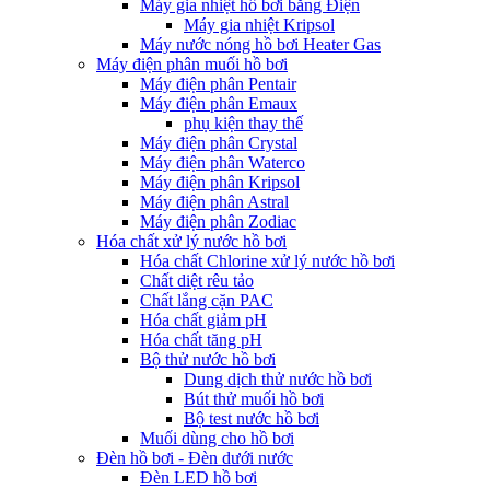
Máy gia nhiệt hồ bơi bằng Điện
Máy gia nhiệt Kripsol
Máy nước nóng hồ bơi Heater Gas
Máy điện phân muối hồ bơi
Máy điện phân Pentair
Máy điện phân Emaux
phụ kiện thay thế
Máy điện phân Crystal
Máy điện phân Waterco
Máy điện phân Kripsol
Máy điện phân Astral
Máy điện phân Zodiac
Hóa chất xử lý nước hồ bơi
Hóa chất Chlorine xử lý nước hồ bơi
Chất diệt rêu tảo
Chất lắng cặn PAC
Hóa chất giảm pH
Hóa chất tăng pH
Bộ thử nước hồ bơi
Dung dịch thử nước hồ bơi
Bút thử muối hồ bơi
Bộ test nước hồ bơi
Muối dùng cho hồ bơi
Đèn hồ bơi - Đèn dưới nước
Đèn LED hồ bơi