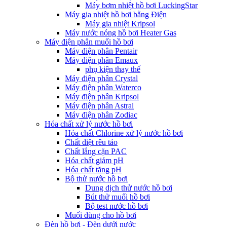
Máy bơm nhiệt hồ bơi LuckingStar
Máy gia nhiệt hồ bơi bằng Điện
Máy gia nhiệt Kripsol
Máy nước nóng hồ bơi Heater Gas
Máy điện phân muối hồ bơi
Máy điện phân Pentair
Máy điện phân Emaux
phụ kiện thay thế
Máy điện phân Crystal
Máy điện phân Waterco
Máy điện phân Kripsol
Máy điện phân Astral
Máy điện phân Zodiac
Hóa chất xử lý nước hồ bơi
Hóa chất Chlorine xử lý nước hồ bơi
Chất diệt rêu tảo
Chất lắng cặn PAC
Hóa chất giảm pH
Hóa chất tăng pH
Bộ thử nước hồ bơi
Dung dịch thử nước hồ bơi
Bút thử muối hồ bơi
Bộ test nước hồ bơi
Muối dùng cho hồ bơi
Đèn hồ bơi - Đèn dưới nước