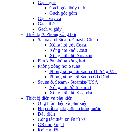
Gạch góc
Gạch góc thủy tinh
Gạch góc gốm
Gạch vảy cá
Gạch thẻ
Gạch vỉ giấy
Thiết bị & Phòng xông hơi
Sauna and Steam- Coast / China
Xông hơi ướt Coast
Xông hơi khô Coast
Xông hơi khô Amazon
Phụ kiện phòng xông hơi
Phòng xông hơi Sauna
Phòng xông hơi Sauna Thương Mại
Phòng xông hơi Sauna Gia Đình
Sauna & Steam - Steamist/ USA
Xông hơi ướt Steamist
Xông hơi khô Steamist
Thiết bị điện và phụ kiện
Ống luồn điện và phụ kiện
Hộp nối cáp dây điện chống nước
Dây điện
Công tắc điều khiển từ xa
CB đóng ngắt
Rơ le nhiệt