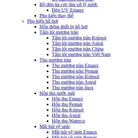
Bộ đèn tia cực tím xử lý nước
Đèn UV Emaux
Phụ kiện thay thế
Phụ kiện hồ bơi
Hộp đựng thiết bị hồ bơi
Tấm lót mương tràn
Tấm lót mương tràn Kripsol
Tấm lót mương tràn Astral
Tấm lót mương tràn China
Tấm lót mương tràn Việt Nam
Thu mương tràn
Thu mương tràn Emaux
Thu mương tràn Pentair
Thu mương tràn Kripsol
Thu mương tràn Astral
Thu mương tràn Inox
Hôp thu nước mặt
Hộp thu Emaux
Hộp thu Pentair
Hộp thu Kripsol
Hộp thu Astral
Hộp thu Waterco
Mắt hút vệ sinh
Mắt hút vệ sinh Emaux
Mắt hút vệ sinh Pentair