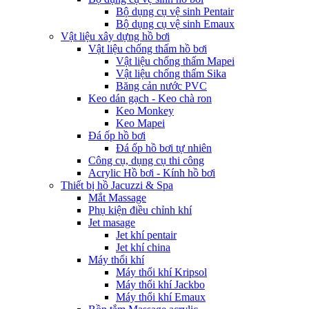
Bộ dụng cụ vệ sinh Pentair
Bộ dụng cụ vệ sinh Emaux
Vật liệu xây dựng hồ bơi
Vật liệu chống thấm hồ bơi
Vật liệu chống thấm Mapei
Vật liệu chống thấm Sika
Băng cản nước PVC
Keo dán gạch - Keo chà ron
Keo Monkey
Keo Mapei
Đá ốp hồ bơi
Đá ốp hồ bơi tự nhiên
Công cụ, dụng cụ thi công
Acrylic Hồ bơi - Kính hồ bơi
Thiết bị hồ Jacuzzi & Spa
Mắt Massage
Phụ kiện điều chỉnh khí
Jet masage
Jet khí pentair
Jet khí china
Máy thổi khí
Máy thổi khí Kripsol
Máy thổi khí Jackbo
Máy thổi khí Emaux