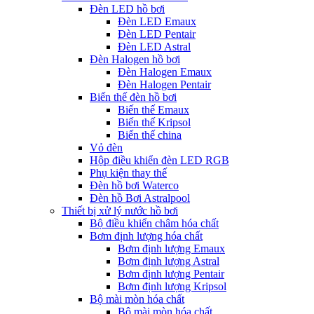
Đèn LED hồ bơi
Đèn LED Emaux
Đèn LED Pentair
Đèn LED Astral
Đèn Halogen hồ bơi
Đèn Halogen Emaux
Đèn Halogen Pentair
Biến thế đèn hồ bơi
Biến thế Emaux
Biến thế Kripsol
Biến thế china
Vỏ đèn
Hộp điều khiển đèn LED RGB
Phụ kiện thay thế
Đèn hồ bơi Waterco
Đèn hồ Bơi Astralpool
Thiết bị xử lý nước hồ bơi
Bộ điều khiển châm hóa chất
Bơm định lượng hóa chất
Bơm định lượng Emaux
Bơm định lượng Astral
Bơm định lượng Pentair
Bơm định lượng Kripsol
Bộ mài mòn hóa chất
Bộ mài mòn hóa chất