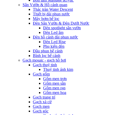
Bồn tắm Massage acrylic
Sân Vườn & Hồ cảnh quan
Thác tràn Water Descent
Thiết bị đài phun nước
Máy bơm bể lọc
Đèn Sân Vườn & Đèn Dưới Nước
Đèn spotlight sân vườn
Đèn Led âm
Đèn hồ cảnh đài phun nước
Đèn Led Rise
Phụ kiện đèn
Đầu phun bể cảnh
Bình lọc bể cảnh
Gạch mosaic - gạch hồ bơi
Gạch thuỷ tinh
Thuỷ tinh ánh kim
Gạch gốm
Gốm men trơn
Gốm men sần
Gốm men rạn
Gốm men hoa
Gạch trang trí
Gạch xà cừ
Gạch men
Gạch góc