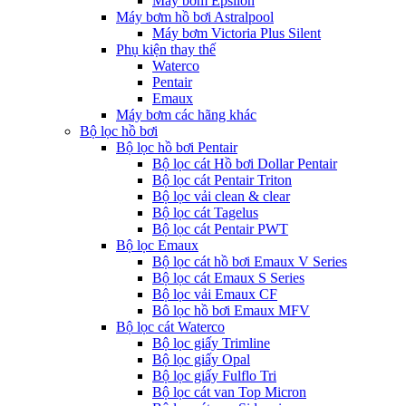
Máy bơm Epsilon
Máy bơm hồ bơi Astralpool
Máy bơm Victoria Plus Silent
Phụ kiện thay thế
Waterco
Pentair
Emaux
Máy bơm các hãng khác
Bộ lọc hồ bơi
Bộ lọc hồ bơi Pentair
Bộ lọc cát Hồ bơi Dollar Pentair
Bộ lọc cát Pentair Triton
Bộ lọc vải clean & clear
Bộ lọc cát Tagelus
Bộ lọc cát Pentair PWT
Bộ lọc Emaux
Bộ lọc cát hồ bơi Emaux V Series
Bộ lọc cát Emaux S Series
Bộ lọc vải Emaux CF
Bô lọc hồ bơi Emaux MFV
Bộ lọc cát Waterco
Bộ lọc giấy Trimline
Bộ lọc giấy Opal
Bộ lọc giấy Fulflo Tri
Bộ lọc cát van Top Micron