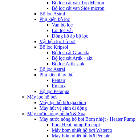
Bộ lọc cát van Top Micron
Bộ lọc cát van Side micron
Bộ lọc Astral
Phụ kiện bộ lọc
Van bộ lọc
Lõi lọc vải
Đồng hồ áp bộ lọc
Vật liệu lọc hồ bơi
Bộ lọc Kripsol
Bộ lọc cát Granada
Bộ lọc cát Artik - akt
Bộ lọc Artik - ak
Bộ lọc Astral
Phụ kiện thay thế
Pentair
Emaux
Bộ lọc Peraqua
Máy lọc hồ bơi
Máy lọc hồ bơi gia đình
Máy hút vệ sinh di động
Máy nước nóng hồ bơi & Spa
Máy nước nóng hồ bơi Bơm nhiệt - Heater Pump
Pool Heat pump Procopi
Máy bơm nhiệt hồ bơi Waterco
Máy bơm nhiệt hồ bơi Pentair