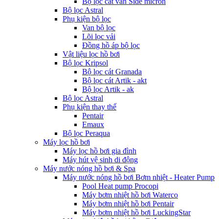
Bộ lọc cát van Side micron
Bộ lọc Astral
Phụ kiện bộ lọc
Van bộ lọc
Lõi lọc vải
Đồng hồ áp bộ lọc
Vật liệu lọc hồ bơi
Bộ lọc Kripsol
Bộ lọc cát Granada
Bộ lọc cát Artik - akt
Bộ lọc Artik - ak
Bộ lọc Astral
Phụ kiện thay thế
Pentair
Emaux
Bộ lọc Peraqua
Máy lọc hồ bơi
Máy lọc hồ bơi gia đình
Máy hút vệ sinh di động
Máy nước nóng hồ bơi & Spa
Máy nước nóng hồ bơi Bơm nhiệt - Heater Pump
Pool Heat pump Procopi
Máy bơm nhiệt hồ bơi Waterco
Máy bơm nhiệt hồ bơi Pentair
Máy bơm nhiệt hồ bơi LuckingStar