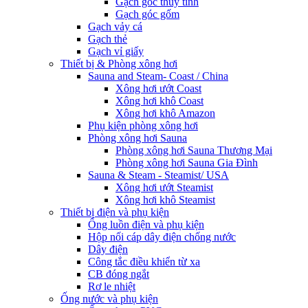
Gạch góc thủy tinh
Gạch góc gốm
Gạch vảy cá
Gạch thẻ
Gạch vỉ giấy
Thiết bị & Phòng xông hơi
Sauna and Steam- Coast / China
Xông hơi ướt Coast
Xông hơi khô Coast
Xông hơi khô Amazon
Phụ kiện phòng xông hơi
Phòng xông hơi Sauna
Phòng xông hơi Sauna Thương Mại
Phòng xông hơi Sauna Gia Đình
Sauna & Steam - Steamist/ USA
Xông hơi ướt Steamist
Xông hơi khô Steamist
Thiết bị điện và phụ kiện
Ống luồn điện và phụ kiện
Hộp nối cáp dây điện chống nước
Dây điện
Công tắc điều khiển từ xa
CB đóng ngắt
Rơ le nhiệt
Ống nước và phụ kiện