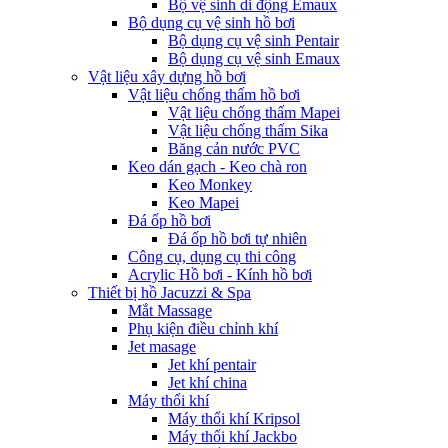
Bộ vệ sinh di động Emaux
Bộ dụng cụ vệ sinh hồ bơi
Bộ dụng cụ vệ sinh Pentair
Bộ dụng cụ vệ sinh Emaux
Vật liệu xây dựng hồ bơi
Vật liệu chống thấm hồ bơi
Vật liệu chống thấm Mapei
Vật liệu chống thấm Sika
Băng cản nước PVC
Keo dán gạch - Keo chà ron
Keo Monkey
Keo Mapei
Đá ốp hồ bơi
Đá ốp hồ bơi tự nhiên
Công cụ, dụng cụ thi công
Acrylic Hồ bơi - Kính hồ bơi
Thiết bị hồ Jacuzzi & Spa
Mắt Massage
Phụ kiện điều chỉnh khí
Jet masage
Jet khí pentair
Jet khí china
Máy thổi khí
Máy thổi khí Kripsol
Máy thổi khí Jackbo