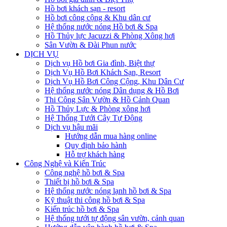
Hồ bơi khách sạn - resort
Hồ bơi công cộng & Khu dân cư
Hệ thống nước nóng Hồ bơi & Spa
Hồ Thủy lực Jacuzzi & Phòng Xông hơi
Sân Vườn & Đài Phun nước
DỊCH VỤ
Dịch vụ Hồ bơi Gia đình, Biệt thự
Dịch Vụ Hồ Bơi Khách Sạn, Resort
Dịch Vụ Hồ Bơi Công Cộng, Khu Dân Cư
Hệ thống nước nóng Dân dụng & Hồ Bơi
Thi Công Sân Vườn & Hồ Cảnh Quan
Hồ Thủy Lực & Phòng xông hơi
Hệ Thống Tưới Cây Tự Động
Dịch vụ hậu mãi
Hướng dẫn mua hàng online
Quy định bảo hành
Hỗ trợ khách hàng
Công Nghệ và Kiến Trúc
Công nghệ hồ bơi & Spa
Thiết bị hồ bơi & Spa
Hệ thống nước nóng lạnh hồ bơi & Spa
Kỹ thuật thi công hồ bơi & Spa
Kiến trúc hồ bơi & Spa
Hệ thống tưới tự động sân vườn, cảnh quan