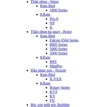
Thân phun - Spray
Rain Bird
1800 Series
KRain
Pro-S
NP
K
Thân phun tia quay - Rotor
Rain Bird
Falcon 6504 Series
8005 Series
5000 Series
3500 Series
KRain
RPS
MiniPro
Đầu phun xòe - Nozzle
Rain Bird
R-VAN
KRain
Rotary Series
KVF
KV
FN
Béc xòe tưới góc Bubbler