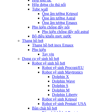
Hộp gạn rác
Hộp đựng clo thả nổi
Tube wall
Ống âm tường Kripsol
Ống âm tường Astral
Ống âm tương Emaux
Phụ kiện chống đẩy nổi
Phụ kiện chống đẩy nổi astral
Bộ điều khiển mực nước
Thang hồ bơi
Thang hồ bơi inox Emaux
Phụ kiện
Tay vịn
Dụng cụ vệ sinh hồ bơi
Robot vệ sinh hồ bơi
Robot vệ sinh Procopi/EU
Robot vệ sinh Maytronics
Dolphin X
Dolphin Wave
Dolphin S
Dolphin M
Dolphin Liberty
Robot vệ sinh Kripsol
Robot vệ sinh Pentair/ USA
Bàn chải hồ bơi