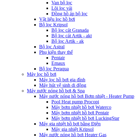
Van bộ lọc
Lõi lọc vải
Đồng hồ áp bộ lọc
Vật liệu lọc hồ bơi
Bộ lọc Kripsol
Bộ lọc cát Granada
Bộ lọc cát Artik - akt
Bộ lọc Artik - ak
Bộ lọc Astral
Phụ kiện thay thế
Pentair
Emaux
Bộ lọc Peraqua
Máy lọc hồ bơi
Máy lọc hồ bơi gia đình
Máy hút vệ sinh di động
Máy nước nóng hồ bơi & Spa
Máy nước nóng hồ bơi Bơm nhiệt - Heater Pump
Pool Heat pump Procopi
Máy bơm nhiệt hồ bơi Waterco
Máy bơm nhiệt hồ bơi Pentair
Máy bơm nhiệt hồ bơi LuckingStar
Máy gia nhiệt hồ bơi bằng Điện
Máy gia nhiệt Kripsol
Máy nước nóng hồ bơi Heater Gas