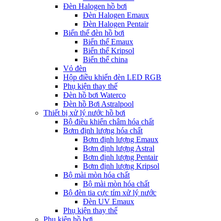
Đèn Halogen hồ bơi
Đèn Halogen Emaux
Đèn Halogen Pentair
Biến thế đèn hồ bơi
Biến thế Emaux
Biến thế Kripsol
Biến thế china
Vỏ đèn
Hộp điều khiển đèn LED RGB
Phụ kiện thay thế
Đèn hồ bơi Waterco
Đèn hồ Bơi Astralpool
Thiết bị xử lý nước hồ bơi
Bộ điều khiển châm hóa chất
Bơm định lượng hóa chất
Bơm định lượng Emaux
Bơm định lượng Astral
Bơm định lượng Pentair
Bơm định lượng Kripsol
Bộ mài mòn hóa chất
Bộ mài mòn hóa chất
Bộ đèn tia cực tím xử lý nước
Đèn UV Emaux
Phụ kiện thay thế
Phụ kiện hồ bơi