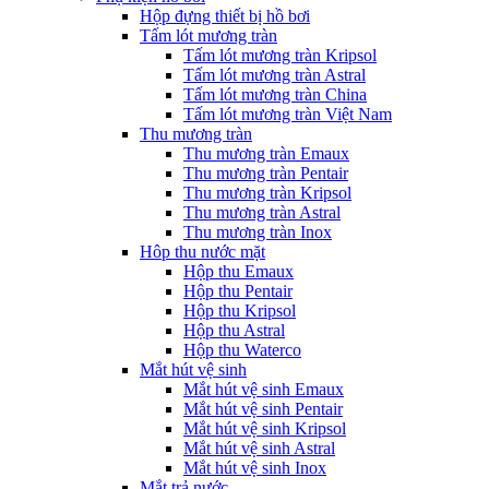
Hộp đựng thiết bị hồ bơi
Tấm lót mương tràn
Tấm lót mương tràn Kripsol
Tấm lót mương tràn Astral
Tấm lót mương tràn China
Tấm lót mương tràn Việt Nam
Thu mương tràn
Thu mương tràn Emaux
Thu mương tràn Pentair
Thu mương tràn Kripsol
Thu mương tràn Astral
Thu mương tràn Inox
Hôp thu nước mặt
Hộp thu Emaux
Hộp thu Pentair
Hộp thu Kripsol
Hộp thu Astral
Hộp thu Waterco
Mắt hút vệ sinh
Mắt hút vệ sinh Emaux
Mắt hút vệ sinh Pentair
Mắt hút vệ sinh Kripsol
Mắt hút vệ sinh Astral
Mắt hút vệ sinh Inox
Mắt trả nước