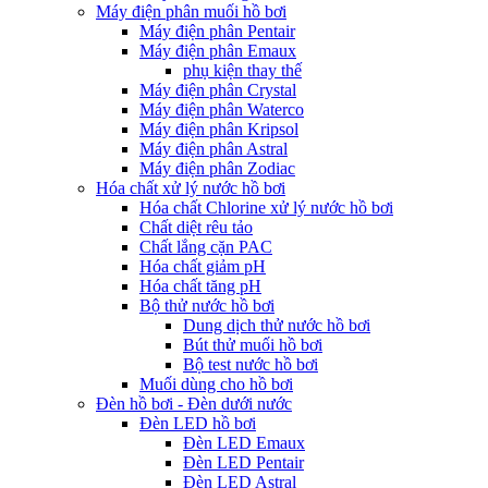
Máy điện phân muối hồ bơi
Máy điện phân Pentair
Máy điện phân Emaux
phụ kiện thay thế
Máy điện phân Crystal
Máy điện phân Waterco
Máy điện phân Kripsol
Máy điện phân Astral
Máy điện phân Zodiac
Hóa chất xử lý nước hồ bơi
Hóa chất Chlorine xử lý nước hồ bơi
Chất diệt rêu tảo
Chất lắng cặn PAC
Hóa chất giảm pH
Hóa chất tăng pH
Bộ thử nước hồ bơi
Dung dịch thử nước hồ bơi
Bút thử muối hồ bơi
Bộ test nước hồ bơi
Muối dùng cho hồ bơi
Đèn hồ bơi - Đèn dưới nước
Đèn LED hồ bơi
Đèn LED Emaux
Đèn LED Pentair
Đèn LED Astral