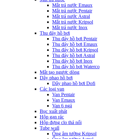
Mắt trả nước Emaux
Mắt trả nước Pentair
Mắt trả nước Astral
Mắt trả nước Kripsol
Mắt trả nước Inox
Thu đáy hồ bơi
Thu đáy hồ bơi Pentair
Thu đáy hồ bơi Emaux
Thu đáy hồ bơi Kripsol
Thu đáy hồ bơi Astral
Thu đáy hồ bơi Inox
Thu đáy hồ bơi Waterco
Mắt tạo ngược dòng
Dây phao hồ bơi
Dây phao hồ bơi Dofi
Các loại van
Van Pentair
Van Emaux
Van 6 ngả
Bục xuất phát
Hộp gạn rác
Hộp đựng clo thả nổi
Tube wall
Ống âm tường Kripsol