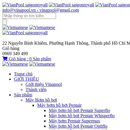
info@vinapool.vn - vinapool@gmail.com
22 Nguyễn Bỉnh Khiêm, Phường Hạnh Thông, Thành phố Hồ Chí M
Giỏ hàng
0969 349 499
Giỏ hàng :
0
Sản phẩm
Trang chủ
GIỚI THIỆU
Giới thiệu Vinapool
Thành viên
Sản phẩm
Máy Bơm hồ bơi
Máy bơm hồ bơi Pentair
Máy bơm hồ bơi Pentair Superflo
Máy bơm hồ bơi Pentair Whisperflo
Máy bơm Pentair Supermax
Máy bơm hồ bơi Pentair Optiflo