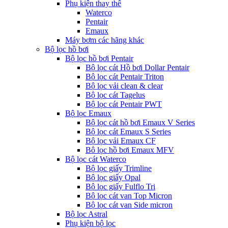
Phụ kiện thay thế
Waterco
Pentair
Emaux
Máy bơm các hãng khác
Bộ lọc hồ bơi
Bộ lọc hồ bơi Pentair
Bộ lọc cát Hồ bơi Dollar Pentair
Bộ lọc cát Pentair Triton
Bộ lọc vải clean & clear
Bộ lọc cát Tagelus
Bộ lọc cát Pentair PWT
Bộ lọc Emaux
Bộ lọc cát hồ bơi Emaux V Series
Bộ lọc cát Emaux S Series
Bộ lọc vải Emaux CF
Bô lọc hồ bơi Emaux MFV
Bộ lọc cát Waterco
Bộ lọc giấy Trimline
Bộ lọc giấy Opal
Bộ lọc giấy Fulflo Tri
Bộ lọc cát van Top Micron
Bộ lọc cát van Side micron
Bộ lọc Astral
Phụ kiện bộ lọc