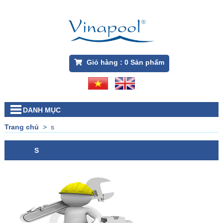
Giỏ hàng :
0
Sản phẩm
DANH MỤC
Trang chủ
>
s
S