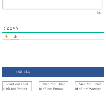
0
GÓP Ý
ĐỐI TÁC