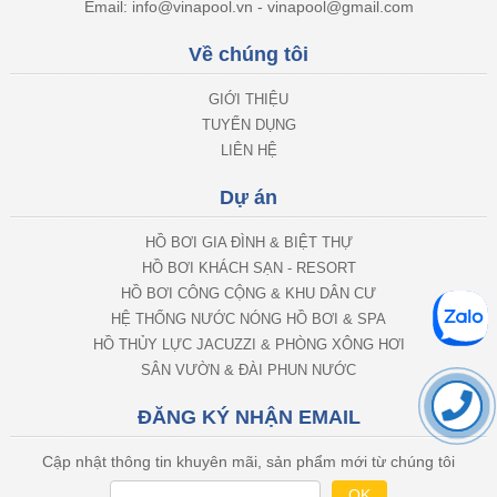
Email: info@vinapool.vn - vinapool@gmail.com
Về chúng tôi
GIỚI THIỆU
TUYỂN DỤNG
LIÊN HỆ
Dự án
HỒ BƠI GIA ĐÌNH & BIỆT THỰ
HỒ BƠI KHÁCH SẠN - RESORT
HỒ BƠI CÔNG CỘNG & KHU DÂN CƯ
HỆ THỐNG NƯỚC NÓNG HỒ BƠI & SPA
HỒ THỦY LỰC JACUZZI & PHÒNG XÔNG HƠI
SÂN VƯỜN & ĐÀI PHUN NƯỚC
ĐĂNG KÝ NHẬN EMAIL
Cập nhật thông tin khuyên mãi, sản phẩm mới từ chúng tôi