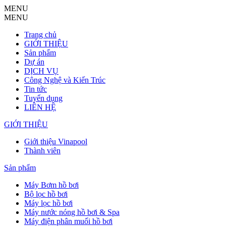
MENU
MENU
Trang chủ
GIỚI THIỆU
Sản phẩm
Dự án
DỊCH VỤ
Công Nghệ và Kiến Trúc
Tin tức
Tuyển dụng
LIÊN HỆ
GIỚI THIỆU
Giới thiệu Vinapool
Thành viên
Sản phẩm
Máy Bơm hồ bơi
Bộ lọc hồ bơi
Máy lọc hồ bơi
Máy nước nóng hồ bơi & Spa
Máy điện phân muối hồ bơi