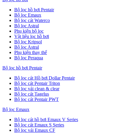
Bộ lọc hồ bơi Pentair
Bộ lọc Emaux
Bộ lọc cát Waterco
Bộ lọc Astral
Phụ kiện bộ lọc
Vật liệu lọc hồ bơi
Bộ lọc Kripsol
Bộ lọc Astral
Phụ kiện thay thế
Bộ lọc Peraqua
Bộ lọc hồ bơi Pentair
Bộ lọc cát Hồ bơi Dollar Pentair
Bộ lọc cát Pentair Triton
Bộ lọc vải clean & clear
Bộ lọc cát Tagelus
Bộ lọc cát Pentair PWT
Bộ lọc Emaux
Bộ lọc cát hồ bơi Emaux V Series
Bộ lọc cát Emaux S Series
Bộ lọc vải Emaux CF