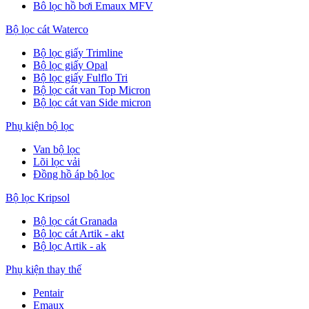
Bô lọc hồ bơi Emaux MFV
Bộ lọc cát Waterco
Bộ lọc giấy Trimline
Bộ lọc giấy Opal
Bộ lọc giấy Fulflo Tri
Bộ lọc cát van Top Micron
Bộ lọc cát van Side micron
Phụ kiện bộ lọc
Van bộ lọc
Lõi lọc vải
Đồng hồ áp bộ lọc
Bộ lọc Kripsol
Bộ lọc cát Granada
Bộ lọc cát Artik - akt
Bộ lọc Artik - ak
Phụ kiện thay thế
Pentair
Emaux