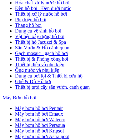
Hóa chất xử lý nước hồ bơi
Đèn hồ bơi - Đèn dưới nước
Thiết bị xử lý nước hồ bơi
Phụ kiện hồ bơi
Thang hồ bơi
Dụng cụ vệ sinh hồ bơi
Vật liệu xây dựng hồ bơi
Thiết bị hồ Jacuzzi & Spa
Sân Vườn & Hồ cảnh quan
Gạch mosaic - gạch hồ bơi
Thiết bị & Phòng xông hơi
Thiết bị điện và phụ kiện
Ống nước và phụ kiện
Dụng cụ bơi lội & Thiết bị cứu hộ
Ghế & Dù Hồ bơi
Thiết bị tưới cây sân vườn, cảnh quan
Máy Bơm hồ bơi
Máy bơm hồ bơi Pentair
Máy bơm hồ bơi Emaux
Máy bơm hồ bơi Waterco
Máy bơm hồ bơi Peraqua
Máy bơm hồ bơi Kripsol
Máy bơm hồ bơi Astralpool