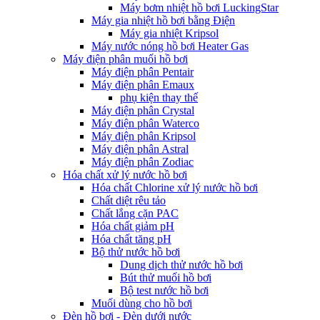
Máy bơm nhiệt hồ bơi LuckingStar
Máy gia nhiệt hồ bơi bằng Điện
Máy gia nhiệt Kripsol
Máy nước nóng hồ bơi Heater Gas
Máy điện phân muối hồ bơi
Máy điện phân Pentair
Máy điện phân Emaux
phụ kiện thay thế
Máy điện phân Crystal
Máy điện phân Waterco
Máy điện phân Kripsol
Máy điện phân Astral
Máy điện phân Zodiac
Hóa chất xử lý nước hồ bơi
Hóa chất Chlorine xử lý nước hồ bơi
Chất diệt rêu tảo
Chất lắng cặn PAC
Hóa chất giảm pH
Hóa chất tăng pH
Bộ thử nước hồ bơi
Dung dịch thử nước hồ bơi
Bút thử muối hồ bơi
Bộ test nước hồ bơi
Muối dùng cho hồ bơi
Đèn hồ bơi - Đèn dưới nước