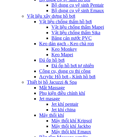
Bộ dụng cụ vệ sinh Pentair
Bộ dụng cụ vệ sinh Emaux
Vật liệu xây dựng hồ bơi
Vật liệu chống thấm hồ bơi
Vật liệu chống thấm Mapei
Vật liệu chống thấm Sika
Băng cản nước PVC
Keo dán gạch - Keo chà ron
Keo Monkey
Keo Mapei
Đá ốp hồ bơi
Đá ốp hồ bơi tự nhiên
Công cụ, dụng cụ thi công
Acrylic Hồ bơi - Kính hồ bơi
Thiết bị hồ Jacuzzi & Spa
Mắt Massage
Phụ kiện điều chỉnh khí
Jet masage
Jet khí pentair
Jet khí china
Máy thổi khí
Máy thổi khí Kripsol
Máy thổi khí Jackbo
Máy thổi khí Emaux