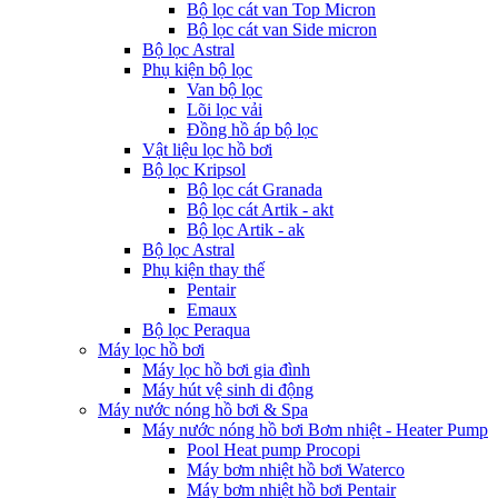
Bộ lọc cát van Top Micron
Bộ lọc cát van Side micron
Bộ lọc Astral
Phụ kiện bộ lọc
Van bộ lọc
Lõi lọc vải
Đồng hồ áp bộ lọc
Vật liệu lọc hồ bơi
Bộ lọc Kripsol
Bộ lọc cát Granada
Bộ lọc cát Artik - akt
Bộ lọc Artik - ak
Bộ lọc Astral
Phụ kiện thay thế
Pentair
Emaux
Bộ lọc Peraqua
Máy lọc hồ bơi
Máy lọc hồ bơi gia đình
Máy hút vệ sinh di động
Máy nước nóng hồ bơi & Spa
Máy nước nóng hồ bơi Bơm nhiệt - Heater Pump
Pool Heat pump Procopi
Máy bơm nhiệt hồ bơi Waterco
Máy bơm nhiệt hồ bơi Pentair