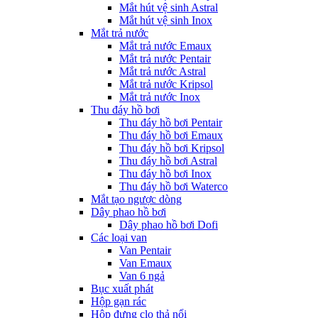
Mắt hút vệ sinh Astral
Mắt hút vệ sinh Inox
Mắt trả nước
Mắt trả nước Emaux
Mắt trả nước Pentair
Mắt trả nước Astral
Mắt trả nước Kripsol
Mắt trả nước Inox
Thu đáy hồ bơi
Thu đáy hồ bơi Pentair
Thu đáy hồ bơi Emaux
Thu đáy hồ bơi Kripsol
Thu đáy hồ bơi Astral
Thu đáy hồ bơi Inox
Thu đáy hồ bơi Waterco
Mắt tạo ngược dòng
Dây phao hồ bơi
Dây phao hồ bơi Dofi
Các loại van
Van Pentair
Van Emaux
Van 6 ngả
Bục xuất phát
Hộp gạn rác
Hộp đựng clo thả nổi