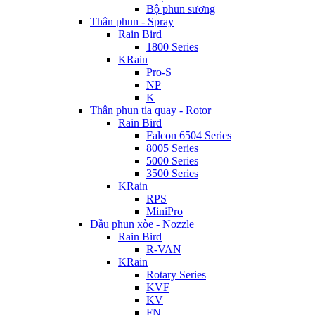
Bộ phun sương
Thân phun - Spray
Rain Bird
1800 Series
KRain
Pro-S
NP
K
Thân phun tia quay - Rotor
Rain Bird
Falcon 6504 Series
8005 Series
5000 Series
3500 Series
KRain
RPS
MiniPro
Đầu phun xòe - Nozzle
Rain Bird
R-VAN
KRain
Rotary Series
KVF
KV
FN