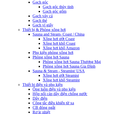
Gạch góc
Gạch góc thủy tinh
Gạch góc gốm
Gạch vảy cá
Gạch thẻ
Gạch vỉ giấy
Thiết bị & Phòng xông hơi
Sauna and Steam- Coast / China
Xông hơi ướt Coast
Xông hơi khô Coast
Xông hơi khô Amazon
Phụ kiện phòng xông hơi
Phòng xông hơi Sauna
Phòng xông hơi Sauna Thương Mại
Phòng xông hơi Sauna Gia Đình
Sauna & Steam - Steamist/ USA
Xông hơi ướt Steamist
Xông hơi khô Steamist
Thiết bị điện và phụ kiện
Ống luồn điện và phụ kiện
Hộp nối cáp dây điện chống nước
Dây điện
Công tắc điều khiển từ xa
CB đóng ngắt
Rơ le nhiệt