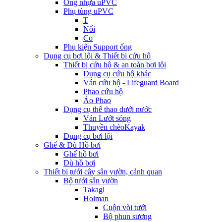
Ống nhựa uPVC
Phụ tùng uPVC
T
Nối
Co
Phụ kiện Support ống
Dụng cụ bơi lội & Thiết bị cứu hộ
Thiết bị cứu hộ & an toàn bơi lội
Dụng cụ cứu hộ khác
Ván cứu hộ - Lifeguard Board
Phao cứu hộ
Áo Phao
Dụng cụ thể thao dưới nước
Ván Lướt sóng
Thuyền chèoKayak
Dụng cụ bơi lội
Ghế & Dù Hồ bơi
Ghế hồ bơi
Dù hồ bơi
Thiết bị tưới cây sân vườn, cảnh quan
Bộ tưới sân vườn
Takagi
Holman
Cuộn vòi tưới
Bộ phun sương