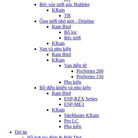
Béc xòe tưới góc Bubbler
KRain
TB
Ống tưới nhỏ giọt - Dripline
Rain Bird
Bộ lọc
Béc tưới
KRain
Van và phụ kiện
Rain Bird
KRain
Van điện từ
ProSeries 200
ProSeries 150
Phụ kiện
Bộ điều khiển và phụ kiện
Rain Bird
ESP-RZX Series
ESP-ME3
KRain
SiteMaster KRain
Pro LC
Phụ kiện
Dự án
Hồ bơi gia đình & Biệt Thự