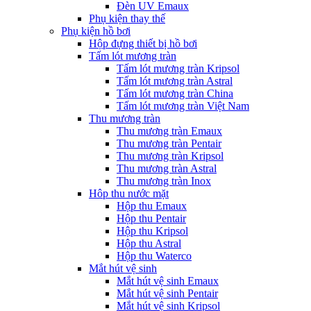
Đèn UV Emaux
Phụ kiện thay thế
Phụ kiện hồ bơi
Hộp đựng thiết bị hồ bơi
Tấm lót mương tràn
Tấm lót mương tràn Kripsol
Tấm lót mương tràn Astral
Tấm lót mương tràn China
Tấm lót mương tràn Việt Nam
Thu mương tràn
Thu mương tràn Emaux
Thu mương tràn Pentair
Thu mương tràn Kripsol
Thu mương tràn Astral
Thu mương tràn Inox
Hôp thu nước mặt
Hộp thu Emaux
Hộp thu Pentair
Hộp thu Kripsol
Hộp thu Astral
Hộp thu Waterco
Mắt hút vệ sinh
Mắt hút vệ sinh Emaux
Mắt hút vệ sinh Pentair
Mắt hút vệ sinh Kripsol