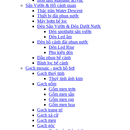
Bồn tắm Massage acrylic
Sân Vườn & Hồ cảnh quan
Thác tràn Water Descent
Thiết bị đài phun nước
Máy bơm bể lọc
Đèn Sân Vườn & Đèn Dưới Nước
Đèn spotlight sân vườn
Đèn Led âm
Đèn hồ cảnh đài phun nước
Đèn Led Rise
Phụ kiện đèn
Đầu phun bể cảnh
Bình lọc bể cảnh
Gạch mosaic - gạch hồ bơi
Gạch thuỷ tinh
Thuỷ tinh ánh kim
Gạch gốm
Gốm men trơn
Gốm men sần
Gốm men rạn
Gốm men hoa
Gạch trang trí
Gạch xà cừ
Gạch men
Gạch góc