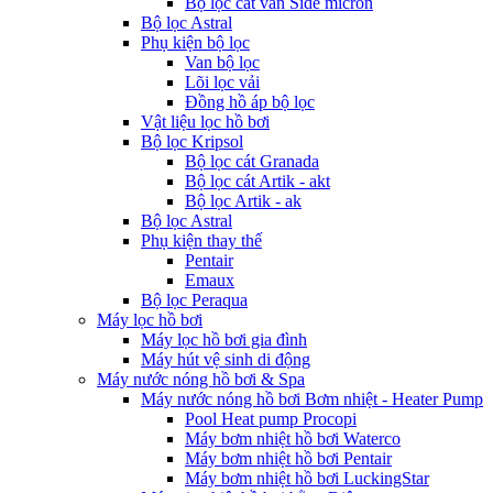
Bộ lọc cát van Side micron
Bộ lọc Astral
Phụ kiện bộ lọc
Van bộ lọc
Lõi lọc vải
Đồng hồ áp bộ lọc
Vật liệu lọc hồ bơi
Bộ lọc Kripsol
Bộ lọc cát Granada
Bộ lọc cát Artik - akt
Bộ lọc Artik - ak
Bộ lọc Astral
Phụ kiện thay thế
Pentair
Emaux
Bộ lọc Peraqua
Máy lọc hồ bơi
Máy lọc hồ bơi gia đình
Máy hút vệ sinh di động
Máy nước nóng hồ bơi & Spa
Máy nước nóng hồ bơi Bơm nhiệt - Heater Pump
Pool Heat pump Procopi
Máy bơm nhiệt hồ bơi Waterco
Máy bơm nhiệt hồ bơi Pentair
Máy bơm nhiệt hồ bơi LuckingStar