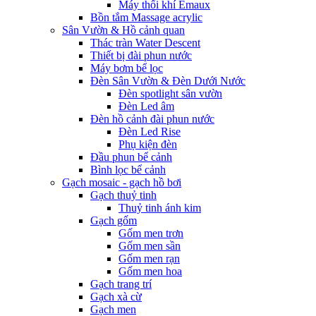
Máy thổi khí Emaux
Bồn tắm Massage acrylic
Sân Vườn & Hồ cảnh quan
Thác tràn Water Descent
Thiết bị đài phun nước
Máy bơm bể lọc
Đèn Sân Vườn & Đèn Dưới Nước
Đèn spotlight sân vườn
Đèn Led âm
Đèn hồ cảnh đài phun nước
Đèn Led Rise
Phụ kiện đèn
Đầu phun bể cảnh
Bình lọc bể cảnh
Gạch mosaic - gạch hồ bơi
Gạch thuỷ tinh
Thuỷ tinh ánh kim
Gạch gốm
Gốm men trơn
Gốm men sần
Gốm men rạn
Gốm men hoa
Gạch trang trí
Gạch xà cừ
Gạch men