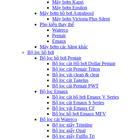
Máy bơm Kapri
Máy bơm Epsilon
Máy bơm hồ bơi Astralpool
Máy bơm Victoria Plus Silent
Phụ kiện thay thế
Waterco
Pentair
Emaux
Máy bơm các hãng khác
Bộ lọc hồ bơi
Bộ lọc hồ bơi Pentair
Bộ lọc cát Hồ bơi Dollar Pentair
Bộ lọc cát Pentair Triton
Bộ lọc vải clean & clear
Bộ lọc cát Tagelus
Bộ lọc cát Pentair PWT
Bộ lọc Emaux
Bộ lọc cát hồ bơi Emaux V Series
Bộ lọc cát Emaux S Series
Bộ lọc vải Emaux CF
Bô lọc hồ bơi Emaux MFV
Bộ lọc cát Waterco
Bộ lọc giấy Trimline
Bộ lọc giấy Opal
Bộ lọc giấy Fulflo Tri