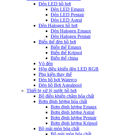
Đèn LED hồ bơi
Đèn LED Emaux
Đèn LED Pentair
Đèn LED Astral
Đèn Halogen hồ bơi
Đèn Halogen Emaux
Đèn Halogen Pentair
Biến thế đèn hồ bơi
Biến thế Emaux
Biến thế Kripsol
Biến thế china
Vỏ đèn
Hộp điều khiển đèn LED RGB
Phụ kiện thay thế
Đèn hồ bơi Waterco
Đèn hồ Bơi Astralpool
Thiết bị xử lý nước hồ bơi
Bộ điều khiển châm hóa chất
Bơm định lượng hóa chất
Bơm định lượng Emaux
Bơm định lượng Astral
Bơm định lượng Pentair
Bơm định lượng Kripsol
Bộ mài mòn hóa chất
Bộ mài mòn hóa chất