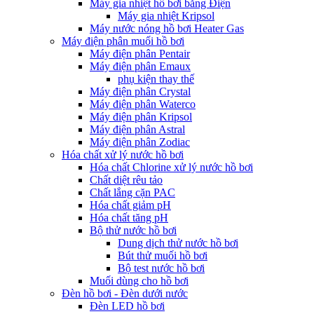
Máy gia nhiệt hồ bơi bằng Điện
Máy gia nhiệt Kripsol
Máy nước nóng hồ bơi Heater Gas
Máy điện phân muối hồ bơi
Máy điện phân Pentair
Máy điện phân Emaux
phụ kiện thay thế
Máy điện phân Crystal
Máy điện phân Waterco
Máy điện phân Kripsol
Máy điện phân Astral
Máy điện phân Zodiac
Hóa chất xử lý nước hồ bơi
Hóa chất Chlorine xử lý nước hồ bơi
Chất diệt rêu tảo
Chất lắng cặn PAC
Hóa chất giảm pH
Hóa chất tăng pH
Bộ thử nước hồ bơi
Dung dịch thử nước hồ bơi
Bút thử muối hồ bơi
Bộ test nước hồ bơi
Muối dùng cho hồ bơi
Đèn hồ bơi - Đèn dưới nước
Đèn LED hồ bơi