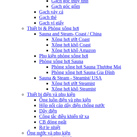
Gạch góc thủy tinh
Gạch góc gốm
Gạch vảy cá
Gạch thẻ
Gạch vỉ giấy
Thiết bị & Phòng xông hơi
Sauna and Steam- Coast / China
Xông hơi ướt Coast
Xông hơi khô Coast
Xông hơi khô Amazon
Phụ kiện phòng xông hơi
Phòng xông hơi Sauna
Phòng xông hơi Sauna Thương Mại
Phòng xông hơi Sauna Gia Đình
Sauna & Steam - Steamist/ USA
Xông hơi ướt Steamist
Xông hơi khô Steamist
Thiết bị điện và phụ kiện
Ống luồn điện và phụ kiện
Hộp nối cáp dây điện chống nước
Dây điện
Công tắc điều khiển từ xa
CB đóng ngắt
Rơ le nhiệt
Ống nước và phụ kiện