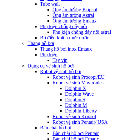
Tube wall
Ống âm tường Kripsol
Ống âm tường Astral
Ống âm tương Emaux
Phụ kiện chống đẩy nổi
Phụ kiện chống đẩy nổi astral
Bộ điều khiển mực nước
Thang hồ bơi
Thang hồ bơi inox Emaux
Phụ kiện
Tay vịn
Dụng cụ vệ sinh hồ bơi
Robot vệ sinh hồ bơi
Robot vệ sinh Procopi/EU
Robot vệ sinh Maytronics
Dolphin X
Dolphin Wave
Dolphin S
Dolphin M
Dolphin Liberty
Robot vệ sinh Kripsol
Robot vệ sinh Pentair/ USA
Bàn chải hồ bơi
Bàn chải hồ bơi Pentair
Bàn chải hồ bơi Emaux