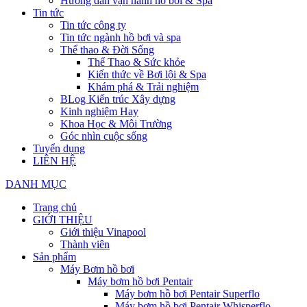
Hướng dẫn vận hành hồ bơi & Spa
Tin tức
Tin tức công ty
Tin tức ngành hồ bơi và spa
Thể thao & Đời Sống
Thể Thao & Sức khỏe
Kiến thức về Bơi lội & Spa
Khám phá & Trải nghiệm
BLog Kiến trúc Xây dựng
Kinh nghiệm Hay
Khoa Học & Môi Trường
Góc nhìn cuộc sống
Tuyển dụng
LIÊN HỆ
DANH MỤC
Trang chủ
GIỚI THIỆU
Giới thiệu Vinapool
Thành viên
Sản phẩm
Máy Bơm hồ bơi
Máy bơm hồ bơi Pentair
Máy bơm hồ bơi Pentair Superflo
Máy bơm hồ bơi Pentair Whisperflo