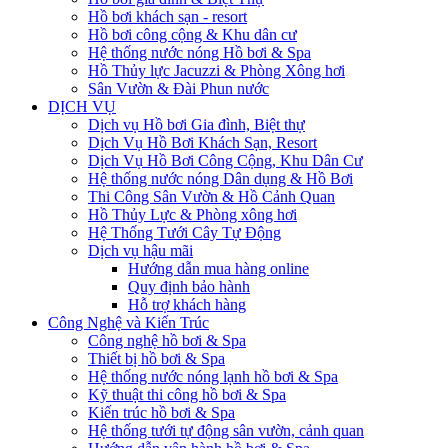
Hồ bơi khách sạn - resort
Hồ bơi công cộng & Khu dân cư
Hệ thống nước nóng Hồ bơi & Spa
Hồ Thủy lực Jacuzzi & Phòng Xông hơi
Sân Vườn & Đài Phun nước
DỊCH VỤ
Dịch vụ Hồ bơi Gia đình, Biệt thự
Dịch Vụ Hồ Bơi Khách Sạn, Resort
Dịch Vụ Hồ Bơi Công Cộng, Khu Dân Cư
Hệ thống nước nóng Dân dụng & Hồ Bơi
Thi Công Sân Vườn & Hồ Cảnh Quan
Hồ Thủy Lực & Phòng xông hơi
Hệ Thống Tưới Cây Tự Động
Dịch vụ hậu mãi
Hướng dẫn mua hàng online
Quy định bảo hành
Hỗ trợ khách hàng
Công Nghệ và Kiến Trúc
Công nghệ hồ bơi & Spa
Thiết bị hồ bơi & Spa
Hệ thống nước nóng lạnh hồ bơi & Spa
Kỹ thuật thi công hồ bơi & Spa
Kiến trúc hồ bơi & Spa
Hệ thống tưới tự động sân vườn, cảnh quan