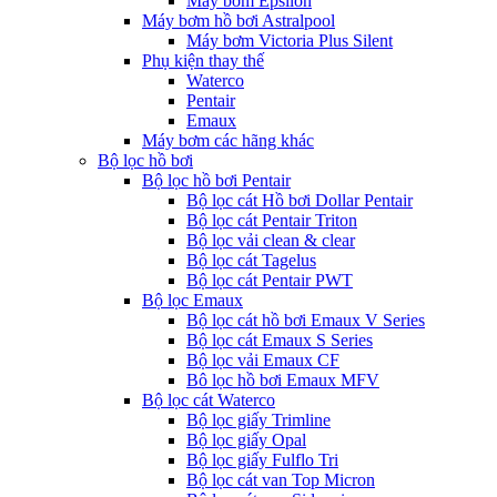
Máy bơm Epsilon
Máy bơm hồ bơi Astralpool
Máy bơm Victoria Plus Silent
Phụ kiện thay thế
Waterco
Pentair
Emaux
Máy bơm các hãng khác
Bộ lọc hồ bơi
Bộ lọc hồ bơi Pentair
Bộ lọc cát Hồ bơi Dollar Pentair
Bộ lọc cát Pentair Triton
Bộ lọc vải clean & clear
Bộ lọc cát Tagelus
Bộ lọc cát Pentair PWT
Bộ lọc Emaux
Bộ lọc cát hồ bơi Emaux V Series
Bộ lọc cát Emaux S Series
Bộ lọc vải Emaux CF
Bô lọc hồ bơi Emaux MFV
Bộ lọc cát Waterco
Bộ lọc giấy Trimline
Bộ lọc giấy Opal
Bộ lọc giấy Fulflo Tri
Bộ lọc cát van Top Micron