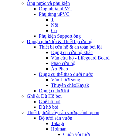
Ống nước và phụ kiện
Ống nhựa uPVC
Phụ tùng uPVC
T
Nối
Co
Phụ kiện Support ống
Dụng cụ bơi lội & Thiết bị cứu hộ
Thiết bị cứu hộ & an toàn bơi lội
Dụng cụ cứu hộ khác
Ván cứu hộ - Lifeguard Board
Phao cứu hộ
Áo Phao
Dụng cụ thể thao dưới nước
Ván Lướt sóng
Thuyền chèoKayak
Dụng cụ bơi lội
Ghế & Dù Hồ bơi
Ghế hồ bơi
Dù hồ bơi
Thiết bị tưới cây sân vườn, cảnh quan
Bộ tưới sân vườn
Takagi
Holman
Cuộn vòi tưới