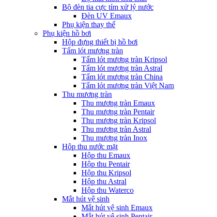
Bộ đèn tia cực tím xử lý nước
Đèn UV Emaux
Phụ kiện thay thế
Phụ kiện hồ bơi
Hộp đựng thiết bị hồ bơi
Tấm lót mương tràn
Tấm lót mương tràn Kripsol
Tấm lót mương tràn Astral
Tấm lót mương tràn China
Tấm lót mương tràn Việt Nam
Thu mương tràn
Thu mương tràn Emaux
Thu mương tràn Pentair
Thu mương tràn Kripsol
Thu mương tràn Astral
Thu mương tràn Inox
Hôp thu nước mặt
Hộp thu Emaux
Hộp thu Pentair
Hộp thu Kripsol
Hộp thu Astral
Hộp thu Waterco
Mắt hút vệ sinh
Mắt hút vệ sinh Emaux
Mắt hút vệ sinh Pentair