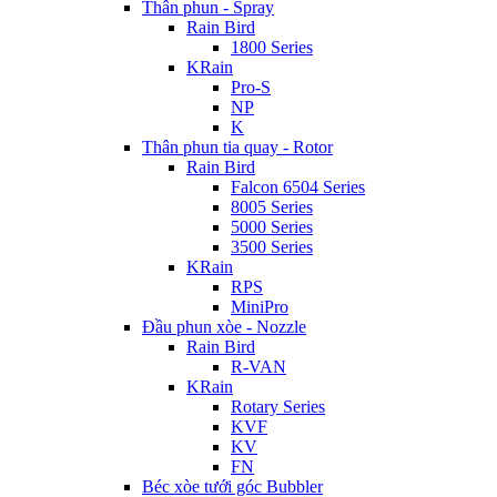
Thân phun - Spray
Rain Bird
1800 Series
KRain
Pro-S
NP
K
Thân phun tia quay - Rotor
Rain Bird
Falcon 6504 Series
8005 Series
5000 Series
3500 Series
KRain
RPS
MiniPro
Đầu phun xòe - Nozzle
Rain Bird
R-VAN
KRain
Rotary Series
KVF
KV
FN
Béc xòe tưới góc Bubbler