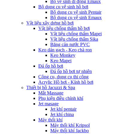
Bộ vệ sinh di động Emaux
Bộ dụng cụ vệ sinh hồ bơi
Bộ dụng cụ vệ sinh Pentair
Bộ dụng cụ vệ sinh Emaux
Vật liệu xây dựng hồ bơi
Vật liệu chống thấm hồ bơi
Vật liệu chống thấm Mapei
Vật liệu chống thấm Sika
Băng cản nước PVC
Keo dán gạch - Keo chà ron
Keo Monkey
Keo Mapei
Đá ốp hồ bơi
Đá ốp hồ bơi tự nhiên
Công cụ, dụng cụ thi công
Acrylic Hồ bơi - Kính hồ bơi
Thiết bị hồ Jacuzzi & Spa
Mắt Massage
Phụ kiện điều chỉnh khí
Jet masage
Jet khí pentair
Jet khí china
Máy thổi khí
Máy thổi khí Kripsol
Máy thổi khí Jackbo