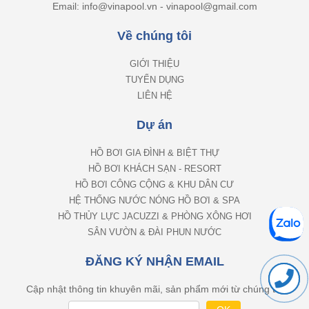
Email: info@vinapool.vn - vinapool@gmail.com
Về chúng tôi
GIỚI THIỆU
TUYỂN DỤNG
LIÊN HỆ
Dự án
HỒ BƠI GIA ĐÌNH & BIỆT THỰ
HỒ BƠI KHÁCH SẠN - RESORT
HỒ BƠI CÔNG CỘNG & KHU DÂN CƯ
HỆ THỐNG NƯỚC NÓNG HỒ BƠI & SPA
HỒ THỦY LỰC JACUZZI & PHÒNG XÔNG HƠI
SÂN VƯỜN & ĐÀI PHUN NƯỚC
ĐĂNG KÝ NHẬN EMAIL
Cập nhật thông tin khuyên mãi, sản phẩm mới từ chúng tôi