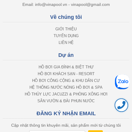
Hotline / zalo : 0969 349 499 - 0938 619 079
Email: info@vinapool.vn - vinapool@gmail.com
Về chúng tôi
GIỚI THIỆU
TUYỂN DỤNG
LIÊN HỆ
Dự án
HỒ BƠI GIA ĐÌNH & BIỆT THỰ
HỒ BƠI KHÁCH SẠN - RESORT
HỒ BƠI CÔNG CỘNG & KHU DÂN CƯ
HỆ THỐNG NƯỚC NÓNG HỒ BƠI & SPA
HỒ THỦY LỰC JACUZZI & PHÒNG XÔNG HƠI
SÂN VƯỜN & ĐÀI PHUN NƯỚC
ĐĂNG KÝ NHẬN EMAIL
Cập nhật thông tin khuyên mãi, sản phẩm mới từ chúng tôi