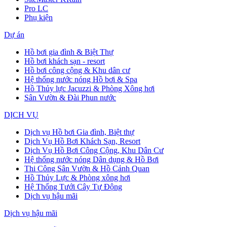
Pro LC
Phụ kiện
Dự án
Hồ bơi gia đình & Biệt Thự
Hồ bơi khách sạn - resort
Hồ bơi công cộng & Khu dân cư
Hệ thống nước nóng Hồ bơi & Spa
Hồ Thủy lực Jacuzzi & Phòng Xông hơi
Sân Vườn & Đài Phun nước
DỊCH VỤ
Dịch vụ Hồ bơi Gia đình, Biệt thự
Dịch Vụ Hồ Bơi Khách Sạn, Resort
Dịch Vụ Hồ Bơi Công Cộng, Khu Dân Cư
Hệ thống nước nóng Dân dụng & Hồ Bơi
Thi Công Sân Vườn & Hồ Cảnh Quan
Hồ Thủy Lực & Phòng xông hơi
Hệ Thống Tưới Cây Tự Động
Dịch vụ hậu mãi
Dịch vụ hậu mãi