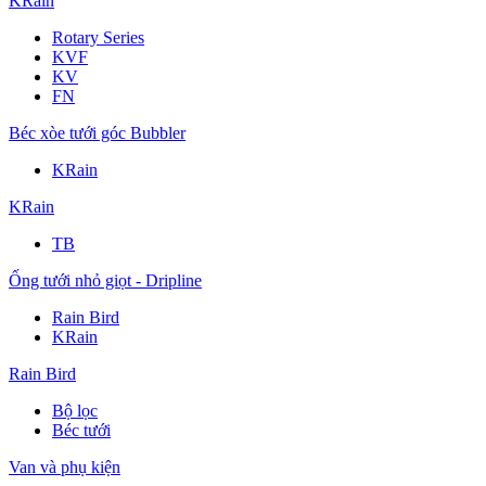
KRain
Rotary Series
KVF
KV
FN
Béc xòe tưới góc Bubbler
KRain
KRain
TB
Ống tưới nhỏ giọt - Dripline
Rain Bird
KRain
Rain Bird
Bộ lọc
Béc tưới
Van và phụ kiện