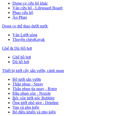
Dụng cụ cứu hộ khác
Ván cứu hộ - Lifeguard Board
Phao cứu hộ
Áo Phao
Dụng cụ thể thao dưới nước
Ván Lướt sóng
Thuyền chèoKayak
Ghế & Dù Hồ bơi
Ghế hồ bơi
Dù hồ bơi
Thiết bị tưới cây sân vườn, cảnh quan
Bộ tưới sân vườn
Thân phun - Spray
Thân phun tia quay - Rotor
Đầu phun xòe - Nozzle
Béc xòe tưới góc Bubbler
Ống tưới nhỏ giọt - Dripline
Van và phụ kiện
Bộ điều khiển và phụ kiện