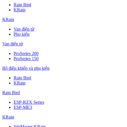
Rain Bird
KRain
KRain
Van điện từ
Phụ kiện
Van điện từ
ProSeries 200
ProSeries 150
Bộ điều khiển và phụ kiện
Rain Bird
KRain
Rain Bird
ESP-RZX Series
ESP-ME3
KRain
SiteMaster KRain