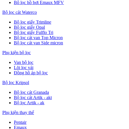
Bô lọc hồ bơi Emaux MFV
Bộ lọc cát Waterco
Bộ lọc giấy Trimline
Bộ lọc giấy Opal
Bộ lọc giấy Fulflo Tri
Bộ lọc cát van Top Micron
Bộ lọc cát van Side micron
Phụ kiện bộ lọc
Van bộ lọc
Lõi lọc vải
Đồng hồ áp bộ lọc
Bộ lọc Kripsol
Bộ lọc cát Granada
Bộ lọc cát Artik - akt
Bộ lọc Artik - ak
Phụ kiện thay thế
Pentair
Emaux