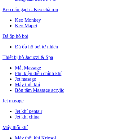
Keo dán gạch - Keo chà ron
Keo Monkey
Keo Mapei
Đá ốp hồ bơi
Đá ốp hồ bơi tự nhiên
Thiết bị hồ Jacuzzi & Spa
Mắt Massage
Phụ kiện điều chỉnh khí
Jet masage
Máy thổi khí
Bồn tắm Massage acrylic
Jet masage
Jet khí pentair
Jet khí china
Máy thổi khí
Máy thổi khí Kripsol