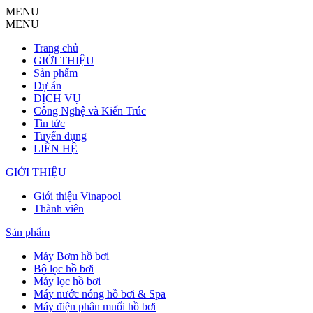
MENU
MENU
Trang chủ
GIỚI THIỆU
Sản phẩm
Dự án
DỊCH VỤ
Công Nghệ và Kiến Trúc
Tin tức
Tuyển dụng
LIÊN HỆ
GIỚI THIỆU
Giới thiệu Vinapool
Thành viên
Sản phẩm
Máy Bơm hồ bơi
Bộ lọc hồ bơi
Máy lọc hồ bơi
Máy nước nóng hồ bơi & Spa
Máy điện phân muối hồ bơi