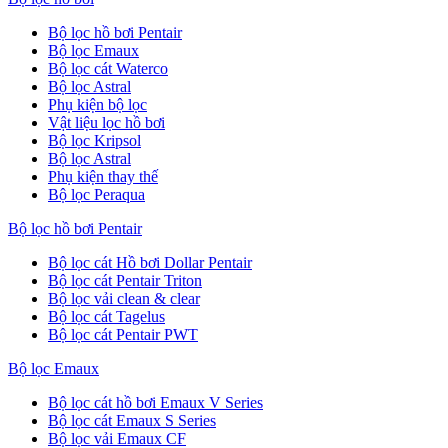
Bộ lọc hồ bơi Pentair
Bộ lọc Emaux
Bộ lọc cát Waterco
Bộ lọc Astral
Phụ kiện bộ lọc
Vật liệu lọc hồ bơi
Bộ lọc Kripsol
Bộ lọc Astral
Phụ kiện thay thế
Bộ lọc Peraqua
Bộ lọc hồ bơi Pentair
Bộ lọc cát Hồ bơi Dollar Pentair
Bộ lọc cát Pentair Triton
Bộ lọc vải clean & clear
Bộ lọc cát Tagelus
Bộ lọc cát Pentair PWT
Bộ lọc Emaux
Bộ lọc cát hồ bơi Emaux V Series
Bộ lọc cát Emaux S Series
Bộ lọc vải Emaux CF