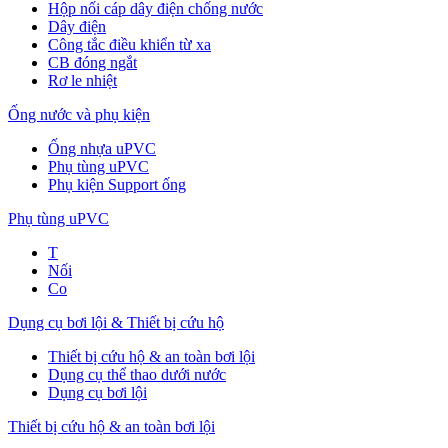
Hộp nối cáp dây điện chống nước
Dây điện
Công tắc điều khiển từ xa
CB đóng ngắt
Rơ le nhiệt
Ống nước và phụ kiện
Ống nhựa uPVC
Phụ tùng uPVC
Phụ kiện Support ống
Phụ tùng uPVC
T
Nối
Co
Dụng cụ bơi lội & Thiết bị cứu hộ
Thiết bị cứu hộ & an toàn bơi lội
Dụng cụ thể thao dưới nước
Dụng cụ bơi lội
Thiết bị cứu hộ & an toàn bơi lội