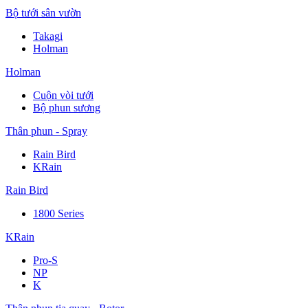
Bộ tưới sân vườn
Takagi
Holman
Holman
Cuộn vòi tưới
Bộ phun sương
Thân phun - Spray
Rain Bird
KRain
Rain Bird
1800 Series
KRain
Pro-S
NP
K