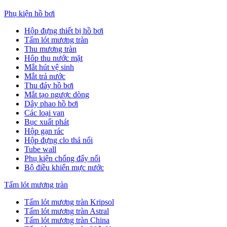
Phụ kiện hồ bơi
Hộp đựng thiết bị hồ bơi
Tấm lót mương tràn
Thu mương tràn
Hôp thu nước mặt
Mắt hút vệ sinh
Mắt trả nước
Thu đáy hồ bơi
Mắt tạo ngược dòng
Dây phao hồ bơi
Các loại van
Bục xuất phát
Hộp gạn rác
Hộp đựng clo thả nổi
Tube wall
Phụ kiện chống đẩy nổi
Bộ điều khiển mực nước
Tấm lót mương tràn
Tấm lót mương tràn Kripsol
Tấm lót mương tràn Astral
Tấm lót mương tràn China