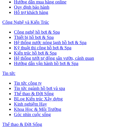
Hướng dẫn mua hàng online
Quy định bảo hành
Hỗ trợ khách hàng
Công Nghệ và Kiến Trúc
Công nghệ hồ bơi & Spa
Thiết bị hồ bơi & Spa
Hệ thống nước nóng lạnh hồ bơi & Spa
Kỹ thuật thi công hồ bơi & Spa
Kiến trúc hồ bơi & Spa
Hệ thống tưới tự động sân vườn, cảnh quan
Hướng dẫn vận hành hồ bơi & Spa
Tin tức
Tin tức công ty
Tin tức ngành hồ bơi và spa
Thể thao & Đời Sống
BLog Kiến trúc Xây dựng
Kinh nghiệm Hay
Khoa Học & Môi Trường
Góc nhìn cuộc sống
Thể thao & Đời Sống