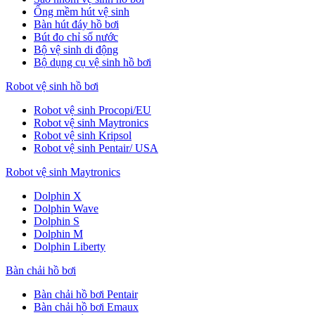
Ống mềm hút vệ sinh
Bàn hút đáy hồ bơi
Bút đo chỉ số nước
Bộ vệ sinh di động
Bộ dụng cụ vệ sinh hồ bơi
Robot vệ sinh hồ bơi
Robot vệ sinh Procopi/EU
Robot vệ sinh Maytronics
Robot vệ sinh Kripsol
Robot vệ sinh Pentair/ USA
Robot vệ sinh Maytronics
Dolphin X
Dolphin Wave
Dolphin S
Dolphin M
Dolphin Liberty
Bàn chải hồ bơi
Bàn chải hồ bơi Pentair
Bàn chải hồ bơi Emaux