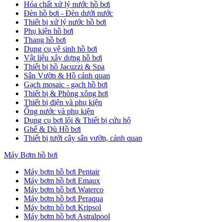
Hóa chất xử lý nước hồ bơi
Đèn hồ bơi - Đèn dưới nước
Thiết bị xử lý nước hồ bơi
Phụ kiện hồ bơi
Thang hồ bơi
Dụng cụ vệ sinh hồ bơi
Vật liệu xây dựng hồ bơi
Thiết bị hồ Jacuzzi & Spa
Sân Vườn & Hồ cảnh quan
Gạch mosaic - gạch hồ bơi
Thiết bị & Phòng xông hơi
Thiết bị điện và phụ kiện
Ống nước và phụ kiện
Dụng cụ bơi lội & Thiết bị cứu hộ
Ghế & Dù Hồ bơi
Thiết bị tưới cây sân vườn, cảnh quan
Máy Bơm hồ bơi
Máy bơm hồ bơi Pentair
Máy bơm hồ bơi Emaux
Máy bơm hồ bơi Waterco
Máy bơm hồ bơi Peraqua
Máy bơm hồ bơi Kripsol
Máy bơm hồ bơi Astralpool