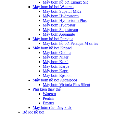
Máy bơm hồ bơi Emaux SR
Máy bơm hồ bơi Waterco
Máy bơm Supatuf MK2
Máy bơm Hydrostorm
Máy bơm Hydrostorm Plus
Máy bơm Hydrostar
Máy bơm Supastream
Máy bơm Aquamite
Máy bơm hồ bơi Peraqua
Máy bơm hồ bơi Peraqua M series
Máy bơm hồ bơi Kripsol
Máy bơm Ondina
Máy bơm Niger
Máy bơm Koral
Máy bơm Karpa
Máy bơm Kapri
Máy bơm Epsilon
Máy bơm hồ bơi Astralpool
Máy bơm Victoria Plus Silent
Phụ kiện thay thế
Waterco
Pentair
Emaux
Máy bơm các hãng khác
Bộ lọc hồ bơi