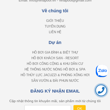
Email: info@vinapool.vn - vinapool@gmail.com
Về chúng tôi
GIỚI THIỆU
TUYỂN DỤNG
LIÊN HỆ
Dự án
HỒ BƠI GIA ĐÌNH & BIỆT THỰ
HỒ BƠI KHÁCH SẠN - RESORT
HỒ BƠI CÔNG CỘNG & KHU DÂN CƯ
HỆ THỐNG NƯỚC NÓNG HỒ BƠI & SPA
HỒ THỦY LỰC JACUZZI & PHÒNG XÔNG HƠI
SÂN VƯỜN & ĐÀI PHUN NƯỚC
ĐĂNG KÝ NHẬN EMAIL
Cập nhật thông tin khuyên mãi, sản phẩm mới từ chúng tôi