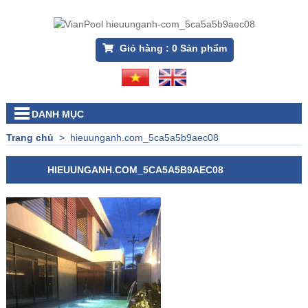
Giỏ hàng :
0
Sản phẩm
DANH MỤC
Trang chủ
>
hieuunganh.com_5ca5a5b9aec08
HIEUUNGANH.COM_5CA5A5B9AEC08