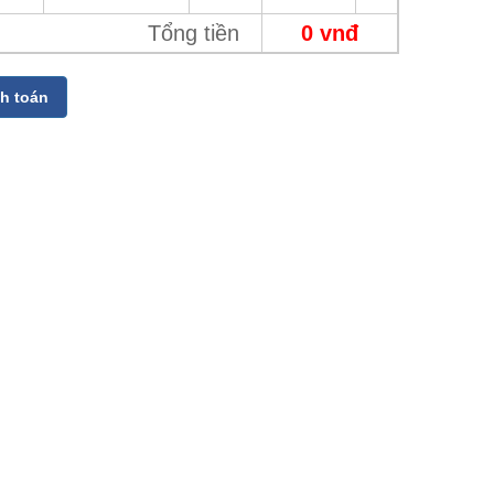
Tổng tiền
0 vnđ
h toán