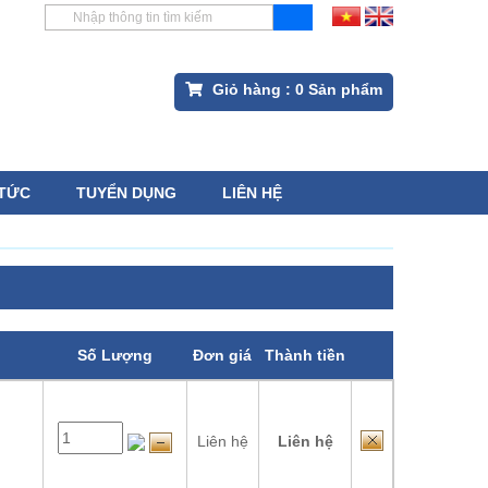
Giỏ hàng :
0
Sản phẩm
 TỨC
TUYỂN DỤNG
LIÊN HỆ
Số Lượng
Đơn giá
Thành tiền
Liên hệ
Liên hệ