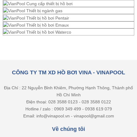
CÔNG TY TM XD HỒ BƠI VINA - VINAPOOL
Địa Chỉ : 22 Nguyễn Bỉnh Khiêm, Phường Hạnh Thông, Thành phố
Hồ Chí Minh
Điện thoại: 028 3588 0123 - 028 3588 0122
Hotline / zalo : 0969 349 499 - 0938 619 079
Email: info@vinapool.vn - vinapool@gmail.com
Về chúng tôi