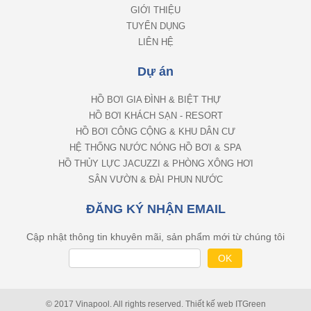
GIỚI THIỆU
TUYỂN DỤNG
LIÊN HỆ
Dự án
HỒ BƠI GIA ĐÌNH & BIỆT THỰ
HỒ BƠI KHÁCH SẠN - RESORT
HỒ BƠI CÔNG CỘNG & KHU DÂN CƯ
HỆ THỐNG NƯỚC NÓNG HỒ BƠI & SPA
HỒ THỦY LỰC JACUZZI & PHÒNG XÔNG HƠI
SÂN VƯỜN & ĐÀI PHUN NƯỚC
ĐĂNG KÝ NHẬN EMAIL
Cập nhật thông tin khuyên mãi, sản phẩm mới từ chúng tôi
© 2017 Vinapool. All rights reserved.
Thiết kế web
ITGreen