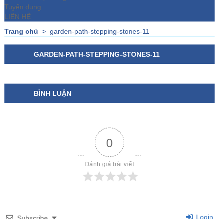
Tuyển dụng
LIÊN HỆ
Trang chủ
>
garden-path-stepping-stones-11
GARDEN-PATH-STEPPING-STONES-11
BÌNH LUẬN
0
Đánh giá bài viết
Login
Subscribe