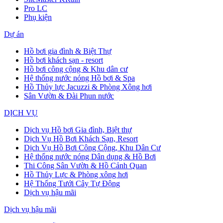
Pro LC
Phụ kiện
Dự án
Hồ bơi gia đình & Biệt Thự
Hồ bơi khách sạn - resort
Hồ bơi công cộng & Khu dân cư
Hệ thống nước nóng Hồ bơi & Spa
Hồ Thủy lực Jacuzzi & Phòng Xông hơi
Sân Vườn & Đài Phun nước
DỊCH VỤ
Dịch vụ Hồ bơi Gia đình, Biệt thự
Dịch Vụ Hồ Bơi Khách Sạn, Resort
Dịch Vụ Hồ Bơi Công Cộng, Khu Dân Cư
Hệ thống nước nóng Dân dụng & Hồ Bơi
Thi Công Sân Vườn & Hồ Cảnh Quan
Hồ Thủy Lực & Phòng xông hơi
Hệ Thống Tưới Cây Tự Động
Dịch vụ hậu mãi
Dịch vụ hậu mãi