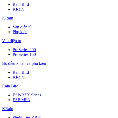
Rain Bird
KRain
KRain
Van điện từ
Phụ kiện
Van điện từ
ProSeries 200
ProSeries 150
Bộ điều khiển và phụ kiện
Rain Bird
KRain
Rain Bird
ESP-RZX Series
ESP-ME3
KRain
SiteMaster KRain