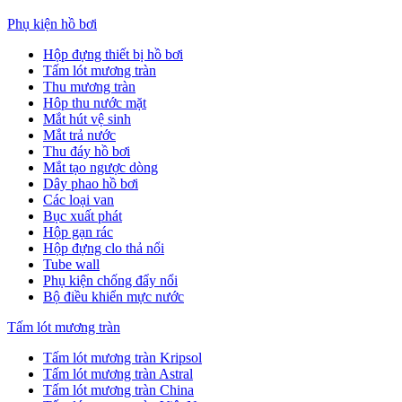
Phụ kiện hồ bơi
Hộp đựng thiết bị hồ bơi
Tấm lót mương tràn
Thu mương tràn
Hôp thu nước mặt
Mắt hút vệ sinh
Mắt trả nước
Thu đáy hồ bơi
Mắt tạo ngược dòng
Dây phao hồ bơi
Các loại van
Bục xuất phát
Hộp gạn rác
Hộp đựng clo thả nổi
Tube wall
Phụ kiện chống đẩy nổi
Bộ điều khiển mực nước
Tấm lót mương tràn
Tấm lót mương tràn Kripsol
Tấm lót mương tràn Astral
Tấm lót mương tràn China