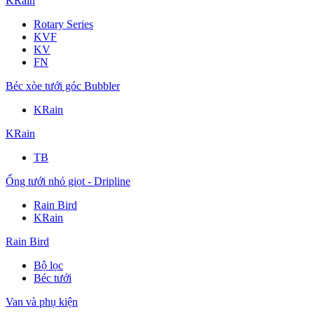
KRain
Rotary Series
KVF
KV
FN
Béc xòe tưới góc Bubbler
KRain
KRain
TB
Ống tưới nhỏ giọt - Dripline
Rain Bird
KRain
Rain Bird
Bộ lọc
Béc tưới
Van và phụ kiện