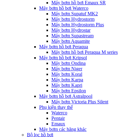
Máy bơm hồ bơi Emaux SR
Máy bơm hồ bơi Waterco
Máy bơm Supatuf MK2
Máy bơm Hydrostorm
Máy bơm Hydrostorm Plus
Máy bơm Hydrostar
Máy bơm Supastream
Máy bơm Aquamite
Máy bơm hồ bơi Peraqua
Máy bơm hồ bơi Peraqua M series
Máy bơm hồ bơi Kripsol
Máy bơm Ondina
Máy bơm Niger
Máy bơm Koral
Máy bơm Karpa
Máy bơm Kapri
Máy bơm Epsilon
Máy bơm hồ bơi Astralpool
Máy bơm Victoria Plus Silent
Phụ kiện thay thế
Waterco
Pentair
Emaux
Máy bơm các hãng khác
Bộ lọc hồ bơi