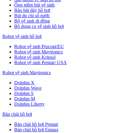
Ống mềm hút vệ sinh
Bàn hút đáy hồ bơi
Bút đo chỉ số nước
Bộ vệ sinh di động
Bộ dụng cụ vệ sinh hồ bơi
Robot vệ sinh hồ bơi
Robot vệ sinh Procopi/EU
Robot vệ sinh Maytronics
Robot vệ sinh Kripsol
Robot vệ sinh Pentair/ USA
Robot vệ sinh Maytronics
Dolphin X
Dolphin Wave
Dolphin S
Dolphin M
Dolphin Liberty
Bàn chải hồ bơi
Bàn chải hồ bơi Pentair
Bàn chải hồ bơi Emaux