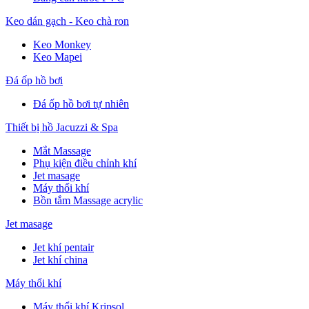
Keo dán gạch - Keo chà ron
Keo Monkey
Keo Mapei
Đá ốp hồ bơi
Đá ốp hồ bơi tự nhiên
Thiết bị hồ Jacuzzi & Spa
Mắt Massage
Phụ kiện điều chỉnh khí
Jet masage
Máy thổi khí
Bồn tắm Massage acrylic
Jet masage
Jet khí pentair
Jet khí china
Máy thổi khí
Máy thổi khí Kripsol