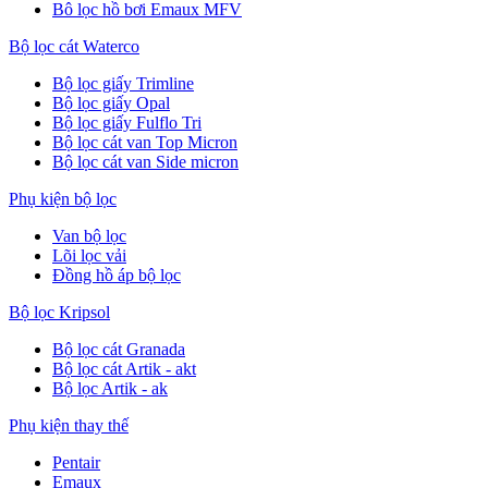
Bô lọc hồ bơi Emaux MFV
Bộ lọc cát Waterco
Bộ lọc giấy Trimline
Bộ lọc giấy Opal
Bộ lọc giấy Fulflo Tri
Bộ lọc cát van Top Micron
Bộ lọc cát van Side micron
Phụ kiện bộ lọc
Van bộ lọc
Lõi lọc vải
Đồng hồ áp bộ lọc
Bộ lọc Kripsol
Bộ lọc cát Granada
Bộ lọc cát Artik - akt
Bộ lọc Artik - ak
Phụ kiện thay thế
Pentair
Emaux