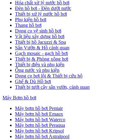
Hóa chất xử lý nước hồ bơi
Đèn hồ bơi - Đèn dưới nước
Thiết bị xử lý nước hồ bơi
Phụ kiện hồ bơi
Thang hồ bơi
Dụng cụ vệ sinh hồ bơi
Vật liệu xây dựng hồ bơi
Thiết bị hồ Jacuzzi & Spa
Sân Vườn & Hồ cảnh quan
Gạch mosaic - gạch hồ bơi
Thiết bị & Phòng xông hơi
Thiết bị điện và phụ kiện
Ống nước và phụ kiện
Dụng cụ bơi lội & Thiết bị cứu hộ
Ghế & Dù Hồ bơi
Thiết bị tưới cây sân vườn, cảnh quan
Máy Bơm hồ bơi
Máy bơm hồ bơi Pentair
Máy bơm hồ bơi Emaux
Máy bơm hồ bơi Waterco
Máy bơm hồ bơi Peraqua
Máy bơm hồ bơi Kripsol
Máy bơm hồ bơi Astralpool