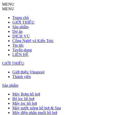
MENU
MENU
Trang chủ
GIỚI THIỆU
Sản phẩm
Dự án
DỊCH VỤ
Công Nghệ và Kiến Trúc
Tin tức
Tuyển dụng
LIÊN HỆ
GIỚI THIỆU
Giới thiệu Vinapool
Thành viên
Sản phẩm
Máy Bơm hồ bơi
Bộ lọc hồ bơi
Máy lọc hồ bơi
Máy nước nóng hồ bơi & Spa
Máy điện phân muối hồ bơi