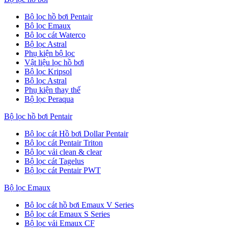
Bộ lọc hồ bơi Pentair
Bộ lọc Emaux
Bộ lọc cát Waterco
Bộ lọc Astral
Phụ kiện bộ lọc
Vật liệu lọc hồ bơi
Bộ lọc Kripsol
Bộ lọc Astral
Phụ kiện thay thế
Bộ lọc Peraqua
Bộ lọc hồ bơi Pentair
Bộ lọc cát Hồ bơi Dollar Pentair
Bộ lọc cát Pentair Triton
Bộ lọc vải clean & clear
Bộ lọc cát Tagelus
Bộ lọc cát Pentair PWT
Bộ lọc Emaux
Bộ lọc cát hồ bơi Emaux V Series
Bộ lọc cát Emaux S Series
Bộ lọc vải Emaux CF