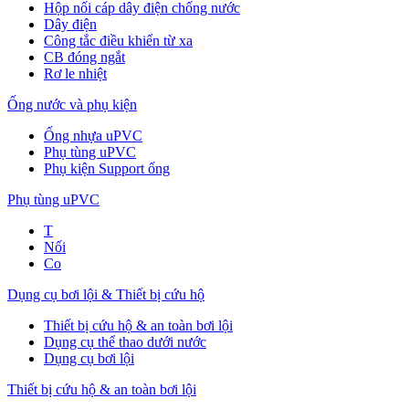
Hộp nối cáp dây điện chống nước
Dây điện
Công tắc điều khiển từ xa
CB đóng ngắt
Rơ le nhiệt
Ống nước và phụ kiện
Ống nhựa uPVC
Phụ tùng uPVC
Phụ kiện Support ống
Phụ tùng uPVC
T
Nối
Co
Dụng cụ bơi lội & Thiết bị cứu hộ
Thiết bị cứu hộ & an toàn bơi lội
Dụng cụ thể thao dưới nước
Dụng cụ bơi lội
Thiết bị cứu hộ & an toàn bơi lội