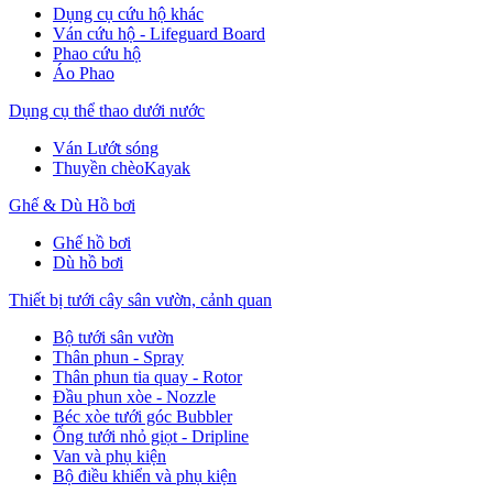
Dụng cụ cứu hộ khác
Ván cứu hộ - Lifeguard Board
Phao cứu hộ
Áo Phao
Dụng cụ thể thao dưới nước
Ván Lướt sóng
Thuyền chèoKayak
Ghế & Dù Hồ bơi
Ghế hồ bơi
Dù hồ bơi
Thiết bị tưới cây sân vườn, cảnh quan
Bộ tưới sân vườn
Thân phun - Spray
Thân phun tia quay - Rotor
Đầu phun xòe - Nozzle
Béc xòe tưới góc Bubbler
Ống tưới nhỏ giọt - Dripline
Van và phụ kiện
Bộ điều khiển và phụ kiện