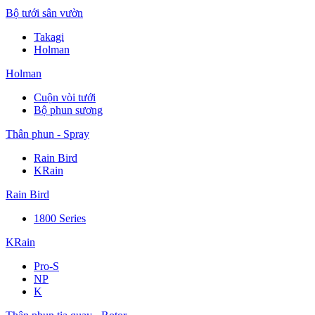
Bộ tưới sân vườn
Takagi
Holman
Holman
Cuộn vòi tưới
Bộ phun sương
Thân phun - Spray
Rain Bird
KRain
Rain Bird
1800 Series
KRain
Pro-S
NP
K