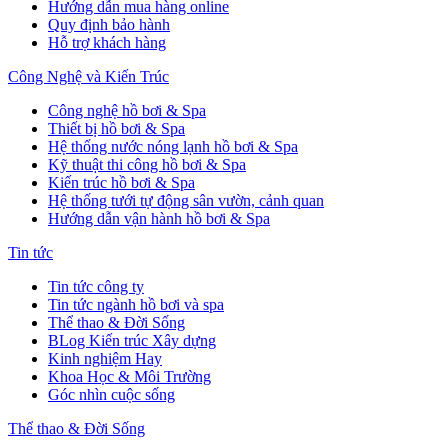
Hướng dẫn mua hàng online
Quy định bảo hành
Hỗ trợ khách hàng
Công Nghệ và Kiến Trúc
Công nghệ hồ bơi & Spa
Thiết bị hồ bơi & Spa
Hệ thống nước nóng lạnh hồ bơi & Spa
Kỹ thuật thi công hồ bơi & Spa
Kiến trúc hồ bơi & Spa
Hệ thống tưới tự động sân vườn, cảnh quan
Hướng dẫn vận hành hồ bơi & Spa
Tin tức
Tin tức công ty
Tin tức ngành hồ bơi và spa
Thể thao & Đời Sống
BLog Kiến trúc Xây dựng
Kinh nghiệm Hay
Khoa Học & Môi Trường
Góc nhìn cuộc sống
Thể thao & Đời Sống