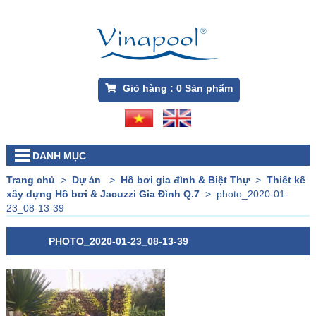
Giỏ hàng :
0
Sản phẩm
DANH MỤC
Trang chủ
>
Dự án
>
Hồ bơi gia đình & Biệt Thự
>
Thiết kế
xây dựng Hồ bơi & Jacuzzi Gia Đình Q.7
>
photo_2020-01-
23_08-13-39
PHOTO_2020-01-23_08-13-39