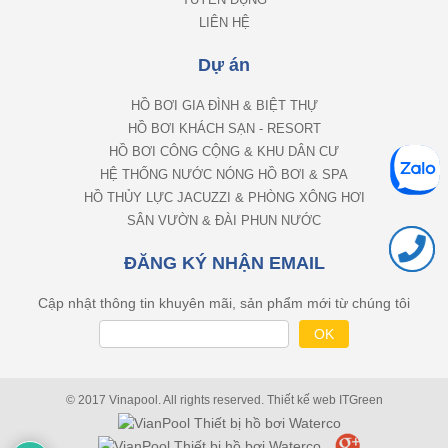
TUYỂN DỤNG
LIÊN HỆ
Dự án
HỒ BƠI GIA ĐÌNH & BIỆT THỰ
HỒ BƠI KHÁCH SẠN - RESORT
HỒ BƠI CÔNG CỘNG & KHU DÂN CƯ
HỆ THỐNG NƯỚC NÓNG HỒ BƠI & SPA
HỒ THỦY LỰC JACUZZI & PHÒNG XÔNG HƠI
SÂN VƯỜN & ĐÀI PHUN NƯỚC
ĐĂNG KÝ NHẬN EMAIL
Cập nhật thông tin khuyên mãi, sản phẩm mới từ chúng tôi
© 2017 Vinapool. All rights reserved.
Thiết kế web
ITGreen