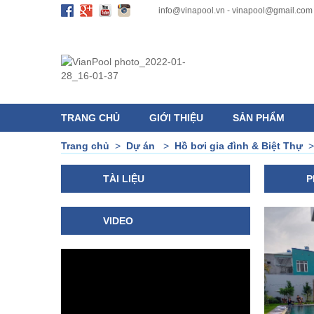
info@vinapool.vn - vinapool@gmail.com
TRANG CHỦ
GIỚI THIỆU
SẢN PHẨM
Trang chủ
>
Dự án
>
Hồ bơi gia đình & Biệt Thự
TÀI LIỆU
P
VIDEO