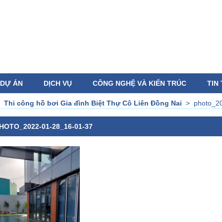
DỰ ÁN
DỊCH VỤ
CÔNG NGHỆ VÀ KIẾN TRÚC
TIN
>
Thi công hồ bơi Gia đình Biệt Thự Cô Liên Đồng Nai
>
photo_2
HOTO_2022-01-28_16-01-37