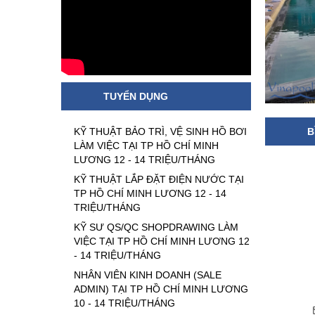
TUYỂN DỤNG
KỸ THUẬT BẢO TRÌ, VỆ SINH HỒ BƠI
B
LÀM VIỆC TẠI TP HỒ CHÍ MINH
LƯƠNG 12 - 14 TRIỆU/THÁNG
KỸ THUẬT LẮP ĐẶT ĐIỆN NƯỚC TẠI
TP HỒ CHÍ MINH LƯƠNG 12 - 14
TRIỆU/THÁNG
KỸ SƯ QS/QC SHOPDRAWING LÀM
VIỆC TẠI TP HỒ CHÍ MINH LƯƠNG 12
- 14 TRIỆU/THÁNG
NHÂN VIÊN KINH DOANH (SALE
ADMIN) TẠI TP HỒ CHÍ MINH LƯƠNG
10 - 14 TRIỆU/THÁNG