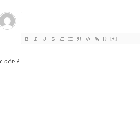
{}
[+]
0
GÓP Ý