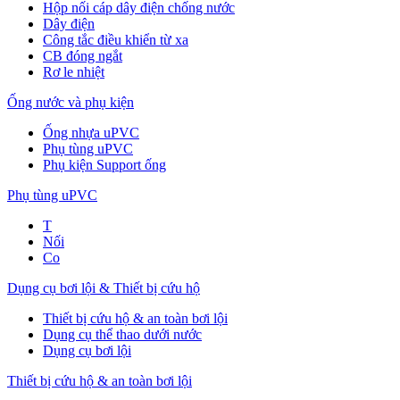
Hộp nối cáp dây điện chống nước
Dây điện
Công tắc điều khiển từ xa
CB đóng ngắt
Rơ le nhiệt
Ống nước và phụ kiện
Ống nhựa uPVC
Phụ tùng uPVC
Phụ kiện Support ống
Phụ tùng uPVC
T
Nối
Co
Dụng cụ bơi lội & Thiết bị cứu hộ
Thiết bị cứu hộ & an toàn bơi lội
Dụng cụ thể thao dưới nước
Dụng cụ bơi lội
Thiết bị cứu hộ & an toàn bơi lội