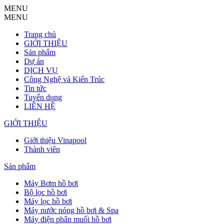
MENU
MENU
Trang chủ
GIỚI THIỆU
Sản phẩm
Dự án
DỊCH VỤ
Công Nghệ và Kiến Trúc
Tin tức
Tuyển dụng
LIÊN HỆ
GIỚI THIỆU
Giới thiệu Vinapool
Thành viên
Sản phẩm
Máy Bơm hồ bơi
Bộ lọc hồ bơi
Máy lọc hồ bơi
Máy nước nóng hồ bơi & Spa
Máy điện phân muối hồ bơi