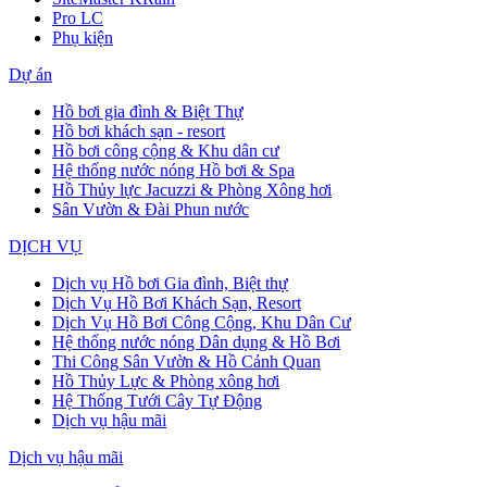
Pro LC
Phụ kiện
Dự án
Hồ bơi gia đình & Biệt Thự
Hồ bơi khách sạn - resort
Hồ bơi công cộng & Khu dân cư
Hệ thống nước nóng Hồ bơi & Spa
Hồ Thủy lực Jacuzzi & Phòng Xông hơi
Sân Vườn & Đài Phun nước
DỊCH VỤ
Dịch vụ Hồ bơi Gia đình, Biệt thự
Dịch Vụ Hồ Bơi Khách Sạn, Resort
Dịch Vụ Hồ Bơi Công Cộng, Khu Dân Cư
Hệ thống nước nóng Dân dụng & Hồ Bơi
Thi Công Sân Vườn & Hồ Cảnh Quan
Hồ Thủy Lực & Phòng xông hơi
Hệ Thống Tưới Cây Tự Động
Dịch vụ hậu mãi
Dịch vụ hậu mãi