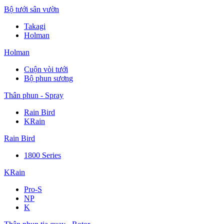
Bộ tưới sân vườn
Takagi
Holman
Holman
Cuộn vòi tưới
Bộ phun sương
Thân phun - Spray
Rain Bird
KRain
Rain Bird
1800 Series
KRain
Pro-S
NP
K