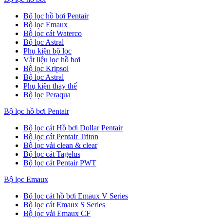
Bộ lọc hồ bơi Pentair
Bộ lọc Emaux
Bộ lọc cát Waterco
Bộ lọc Astral
Phụ kiện bộ lọc
Vật liệu lọc hồ bơi
Bộ lọc Kripsol
Bộ lọc Astral
Phụ kiện thay thế
Bộ lọc Peraqua
Bộ lọc hồ bơi Pentair
Bộ lọc cát Hồ bơi Dollar Pentair
Bộ lọc cát Pentair Triton
Bộ lọc vải clean & clear
Bộ lọc cát Tagelus
Bộ lọc cát Pentair PWT
Bộ lọc Emaux
Bộ lọc cát hồ bơi Emaux V Series
Bộ lọc cát Emaux S Series
Bộ lọc vải Emaux CF