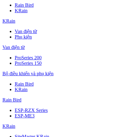
Rain Bird
KRain
KRain
Van điện từ
Phụ kiện
Van điện từ
ProSeries 200
ProSeries 150
Bộ điều khiển và phụ kiện
Rain Bird
KRain
Rain Bird
ESP-RZX Series
ESP-ME3
KRain
SiteMaster KRain