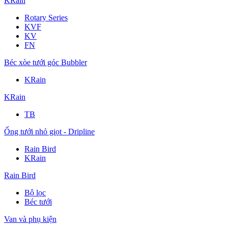
KRain
Rotary Series
KVF
KV
FN
Béc xòe tưới góc Bubbler
KRain
KRain
TB
Ống tưới nhỏ giọt - Dripline
Rain Bird
KRain
Rain Bird
Bộ lọc
Béc tưới
Van và phụ kiện