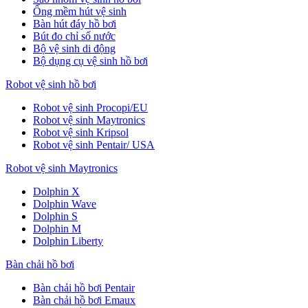
Ống mềm hút vệ sinh
Bàn hút đáy hồ bơi
Bút đo chỉ số nước
Bộ vệ sinh di động
Bộ dụng cụ vệ sinh hồ bơi
Robot vệ sinh hồ bơi
Robot vệ sinh Procopi/EU
Robot vệ sinh Maytronics
Robot vệ sinh Kripsol
Robot vệ sinh Pentair/ USA
Robot vệ sinh Maytronics
Dolphin X
Dolphin Wave
Dolphin S
Dolphin M
Dolphin Liberty
Bàn chải hồ bơi
Bàn chải hồ bơi Pentair
Bàn chải hồ bơi Emaux