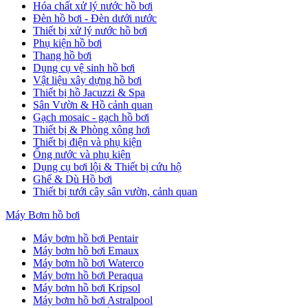
Hóa chất xử lý nước hồ bơi
Đèn hồ bơi - Đèn dưới nước
Thiết bị xử lý nước hồ bơi
Phụ kiện hồ bơi
Thang hồ bơi
Dụng cụ vệ sinh hồ bơi
Vật liệu xây dựng hồ bơi
Thiết bị hồ Jacuzzi & Spa
Sân Vườn & Hồ cảnh quan
Gạch mosaic - gạch hồ bơi
Thiết bị & Phòng xông hơi
Thiết bị điện và phụ kiện
Ống nước và phụ kiện
Dụng cụ bơi lội & Thiết bị cứu hộ
Ghế & Dù Hồ bơi
Thiết bị tưới cây sân vườn, cảnh quan
Máy Bơm hồ bơi
Máy bơm hồ bơi Pentair
Máy bơm hồ bơi Emaux
Máy bơm hồ bơi Waterco
Máy bơm hồ bơi Peraqua
Máy bơm hồ bơi Kripsol
Máy bơm hồ bơi Astralpool