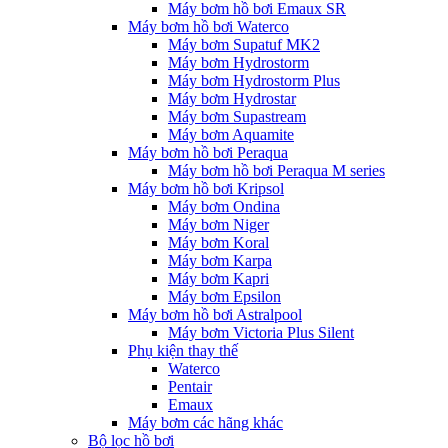
Máy bơm hồ bơi Emaux SR
Máy bơm hồ bơi Waterco
Máy bơm Supatuf MK2
Máy bơm Hydrostorm
Máy bơm Hydrostorm Plus
Máy bơm Hydrostar
Máy bơm Supastream
Máy bơm Aquamite
Máy bơm hồ bơi Peraqua
Máy bơm hồ bơi Peraqua M series
Máy bơm hồ bơi Kripsol
Máy bơm Ondina
Máy bơm Niger
Máy bơm Koral
Máy bơm Karpa
Máy bơm Kapri
Máy bơm Epsilon
Máy bơm hồ bơi Astralpool
Máy bơm Victoria Plus Silent
Phụ kiện thay thế
Waterco
Pentair
Emaux
Máy bơm các hãng khác
Bộ lọc hồ bơi