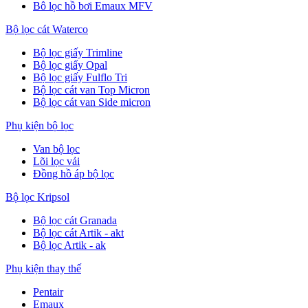
Bô lọc hồ bơi Emaux MFV
Bộ lọc cát Waterco
Bộ lọc giấy Trimline
Bộ lọc giấy Opal
Bộ lọc giấy Fulflo Tri
Bộ lọc cát van Top Micron
Bộ lọc cát van Side micron
Phụ kiện bộ lọc
Van bộ lọc
Lõi lọc vải
Đồng hồ áp bộ lọc
Bộ lọc Kripsol
Bộ lọc cát Granada
Bộ lọc cát Artik - akt
Bộ lọc Artik - ak
Phụ kiện thay thế
Pentair
Emaux