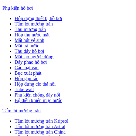
Phụ kiện hồ bơi
Hộp đựng thiết bị hồ bơi
Tấm lót mương tràn
Thu mương tràn
Hôp thu nước mặt
Mắt hút vệ sinh
Mắt trả nước
Thu đáy hồ bơi
Mắt tạo ngược dòng
Dây phao hồ bơi
Các loại van
Bục xuất phát
Hộp gạn rác
Hộp đựng clo thả nổi
Tube wall
Phụ kiện chống đẩy nổi
Bộ điều khiển mực nước
Tấm lót mương tràn
Tấm lót mương tràn Kripsol
Tấm lót mương tràn Astral
Tấm lót mương tràn China