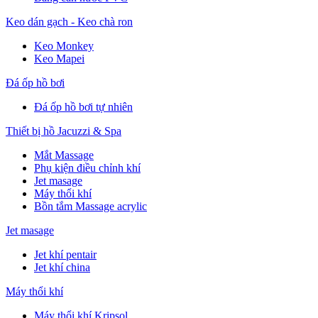
Keo dán gạch - Keo chà ron
Keo Monkey
Keo Mapei
Đá ốp hồ bơi
Đá ốp hồ bơi tự nhiên
Thiết bị hồ Jacuzzi & Spa
Mắt Massage
Phụ kiện điều chỉnh khí
Jet masage
Máy thổi khí
Bồn tắm Massage acrylic
Jet masage
Jet khí pentair
Jet khí china
Máy thổi khí
Máy thổi khí Kripsol