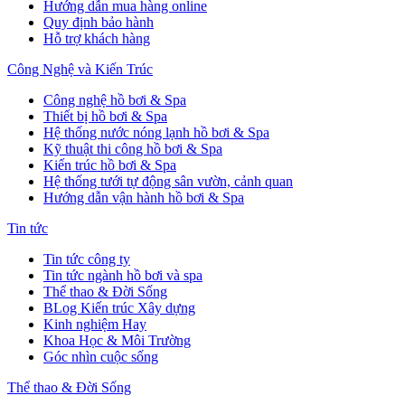
Hướng dẫn mua hàng online
Quy định bảo hành
Hỗ trợ khách hàng
Công Nghệ và Kiến Trúc
Công nghệ hồ bơi & Spa
Thiết bị hồ bơi & Spa
Hệ thống nước nóng lạnh hồ bơi & Spa
Kỹ thuật thi công hồ bơi & Spa
Kiến trúc hồ bơi & Spa
Hệ thống tưới tự động sân vườn, cảnh quan
Hướng dẫn vận hành hồ bơi & Spa
Tin tức
Tin tức công ty
Tin tức ngành hồ bơi và spa
Thể thao & Đời Sống
BLog Kiến trúc Xây dựng
Kinh nghiệm Hay
Khoa Học & Môi Trường
Góc nhìn cuộc sống
Thể thao & Đời Sống