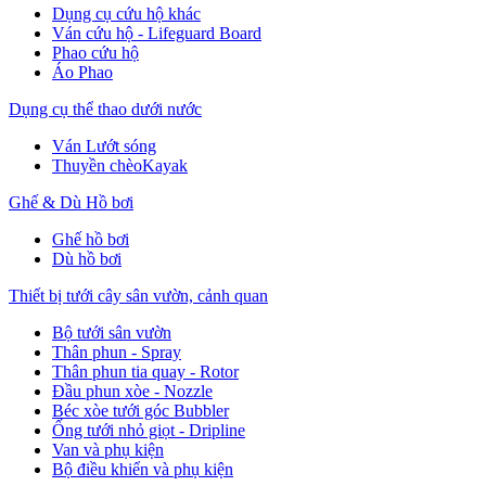
Dụng cụ cứu hộ khác
Ván cứu hộ - Lifeguard Board
Phao cứu hộ
Áo Phao
Dụng cụ thể thao dưới nước
Ván Lướt sóng
Thuyền chèoKayak
Ghế & Dù Hồ bơi
Ghế hồ bơi
Dù hồ bơi
Thiết bị tưới cây sân vườn, cảnh quan
Bộ tưới sân vườn
Thân phun - Spray
Thân phun tia quay - Rotor
Đầu phun xòe - Nozzle
Béc xòe tưới góc Bubbler
Ống tưới nhỏ giọt - Dripline
Van và phụ kiện
Bộ điều khiển và phụ kiện