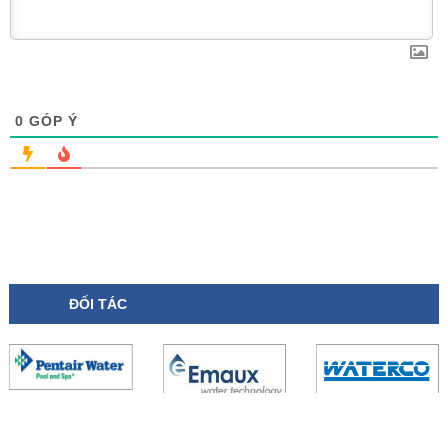
0
GÓP Ý
ĐỐI TÁC