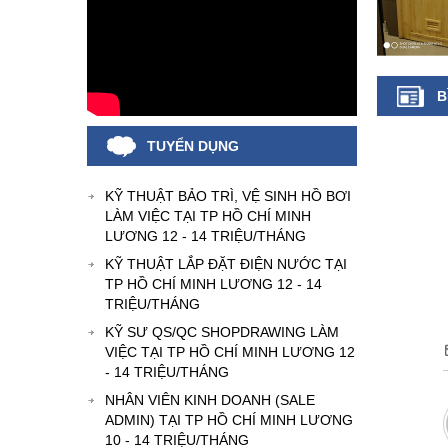
B
TUYỂN DỤNG
KỸ THUẬT BẢO TRÌ, VỆ SINH HỒ BƠI
LÀM VIỆC TẠI TP HỒ CHÍ MINH
LƯƠNG 12 - 14 TRIỆU/THÁNG
KỸ THUẬT LẮP ĐẶT ĐIỆN NƯỚC TẠI
TP HỒ CHÍ MINH LƯƠNG 12 - 14
TRIỆU/THÁNG
KỸ SƯ QS/QC SHOPDRAWING LÀM
VIỆC TẠI TP HỒ CHÍ MINH LƯƠNG 12
- 14 TRIỆU/THÁNG
NHÂN VIÊN KINH DOANH (SALE
ADMIN) TẠI TP HỒ CHÍ MINH LƯƠNG
10 - 14 TRIỆU/THÁNG