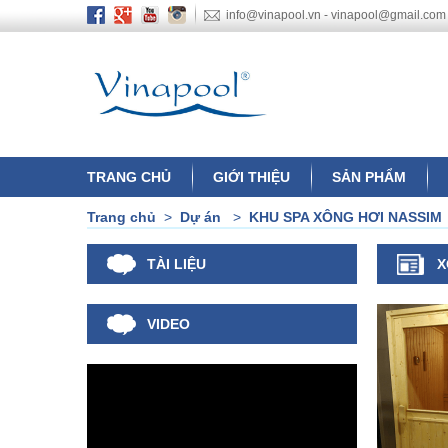
info@vinapool.vn - vinapool@gmail.com
TRANG CHỦ
GIỚI THIỆU
SẢN PHẨM
Trang chủ
>
Dự án
>
KHU SPA XÔNG HƠI NASSIM
TÀI LIỆU
X
VIDEO