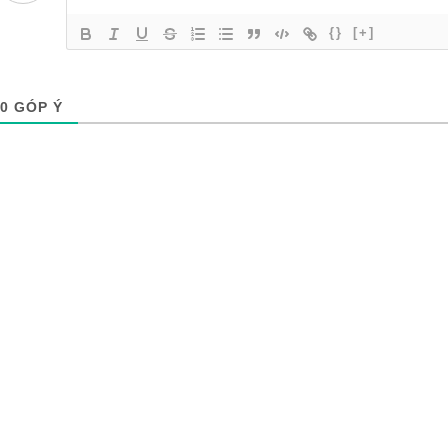
{}
[+]
0
GÓP Ý