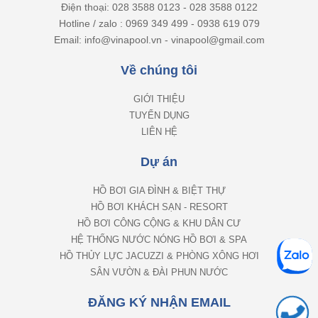
Điện thoại: 028 3588 0123 - 028 3588 0122
Hotline / zalo : 0969 349 499 - 0938 619 079
Email: info@vinapool.vn - vinapool@gmail.com
Về chúng tôi
GIỚI THIỆU
TUYỂN DỤNG
LIÊN HỆ
Dự án
HỒ BƠI GIA ĐÌNH & BIỆT THỰ
HỒ BƠI KHÁCH SẠN - RESORT
HỒ BƠI CÔNG CỘNG & KHU DÂN CƯ
HỆ THỐNG NƯỚC NÓNG HỒ BƠI & SPA
HỒ THỦY LỰC JACUZZI & PHÒNG XÔNG HƠI
SÂN VƯỜN & ĐÀI PHUN NƯỚC
ĐĂNG KÝ NHẬN EMAIL