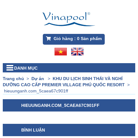
Giỏ hàng :
0
Sản phẩm
DANH MỤC
Trang chủ
>
Dự án
>
KHU DU LỊCH SINH THÁI VÀ NGHỈ
DƯỠNG CAO CẤP PREMIER VILLAGE PHÚ QUỐC RESORT
>
hieuunganh.com_5caea67c901ff
HIEUUNGANH.COM_5CAEA67C901FF
BÌNH LUẬN