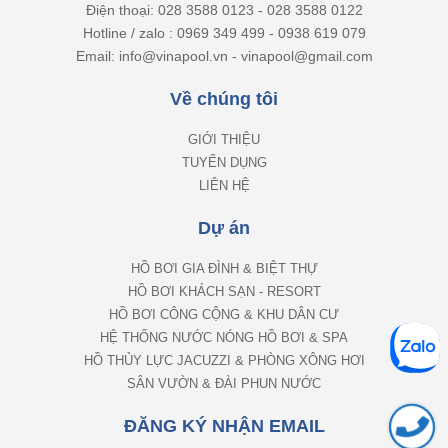
Điện thoại: 028 3588 0123 - 028 3588 0122
Hotline / zalo : 0969 349 499 - 0938 619 079
Email: info@vinapool.vn - vinapool@gmail.com
Về chúng tôi
GIỚI THIỆU
TUYỂN DỤNG
LIÊN HỆ
Dự án
HỒ BƠI GIA ĐÌNH & BIỆT THỰ
HỒ BƠI KHÁCH SẠN - RESORT
HỒ BƠI CÔNG CỘNG & KHU DÂN CƯ
HỆ THỐNG NƯỚC NÓNG HỒ BƠI & SPA
HỒ THỦY LỰC JACUZZI & PHÒNG XÔNG HƠI
SÂN VƯỜN & ĐÀI PHUN NƯỚC
ĐĂNG KÝ NHẬN EMAIL