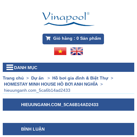
Giỏ hàng :
0
Sản phẩm
DANH MỤC
Trang chủ
>
Dự án
>
Hồ bơi gia đình & Biệt Thự
>
HOMESTAY MINH HOUSE HỒ BƠI ANH NGHĨA
>
hieuunganh.com_5ca6b14ad2433
HIEUUNGANH.COM_5CA6B14AD2433
BÌNH LUẬN