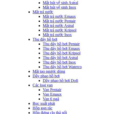
Mắt hút vệ sinh Astral
Mắt hút vệ sinh Inox
Mắt trả nước
Mắt trả nước Emaux
Mắt trả nước Pentair
Mắt trả nước Astral
Mắt trả nước Kripsol
Mắt trả nước Inox
Thu đáy hồ bơi
Thu đáy hồ bơi Pentair
Thu đáy hồ bơi Emaux
Thu đáy hồ bơi Kripsol
Thu đáy hồ bơi Astral
Thu đáy hồ bơi Inox
Thu đáy hồ bơi Waterco
Mắt tạo ngược dòng
Dây phao hồ bơi
Dây phao hồ bơi Dofi
Các loại van
Van Pentair
Van Emaux
Van 6 ngả
Bục xuất phát
Hộp gạn rác
Hộp đựng clo thả nổi