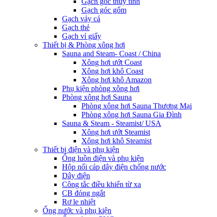
Gạch góc thủy tinh
Gạch góc gốm
Gạch vảy cá
Gạch thẻ
Gạch vỉ giấy
Thiết bị & Phòng xông hơi
Sauna and Steam- Coast / China
Xông hơi ướt Coast
Xông hơi khô Coast
Xông hơi khô Amazon
Phụ kiện phòng xông hơi
Phòng xông hơi Sauna
Phòng xông hơi Sauna Thương Mại
Phòng xông hơi Sauna Gia Đình
Sauna & Steam - Steamist/ USA
Xông hơi ướt Steamist
Xông hơi khô Steamist
Thiết bị điện và phụ kiện
Ống luồn điện và phụ kiện
Hộp nối cáp dây điện chống nước
Dây điện
Công tắc điều khiển từ xa
CB đóng ngắt
Rơ le nhiệt
Ống nước và phụ kiện