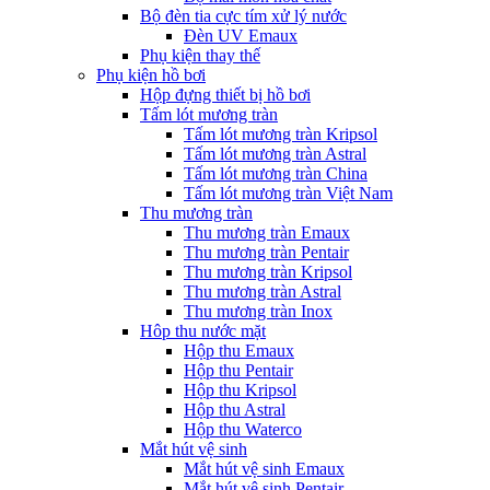
Bộ đèn tia cực tím xử lý nước
Đèn UV Emaux
Phụ kiện thay thế
Phụ kiện hồ bơi
Hộp đựng thiết bị hồ bơi
Tấm lót mương tràn
Tấm lót mương tràn Kripsol
Tấm lót mương tràn Astral
Tấm lót mương tràn China
Tấm lót mương tràn Việt Nam
Thu mương tràn
Thu mương tràn Emaux
Thu mương tràn Pentair
Thu mương tràn Kripsol
Thu mương tràn Astral
Thu mương tràn Inox
Hôp thu nước mặt
Hộp thu Emaux
Hộp thu Pentair
Hộp thu Kripsol
Hộp thu Astral
Hộp thu Waterco
Mắt hút vệ sinh
Mắt hút vệ sinh Emaux
Mắt hút vệ sinh Pentair