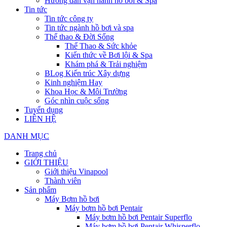
Hướng dẫn vận hành hồ bơi & Spa
Tin tức
Tin tức công ty
Tin tức ngành hồ bơi và spa
Thể thao & Đời Sống
Thể Thao & Sức khỏe
Kiến thức về Bơi lội & Spa
Khám phá & Trải nghiệm
BLog Kiến trúc Xây dựng
Kinh nghiệm Hay
Khoa Học & Môi Trường
Góc nhìn cuộc sống
Tuyển dụng
LIÊN HỆ
DANH MỤC
Trang chủ
GIỚI THIỆU
Giới thiệu Vinapool
Thành viên
Sản phẩm
Máy Bơm hồ bơi
Máy bơm hồ bơi Pentair
Máy bơm hồ bơi Pentair Superflo
Máy bơm hồ bơi Pentair Whisperflo