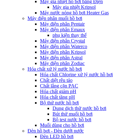
Máy gia nhiệt hồ bơi bằng Điện
Máy gia nhiệt Kripsol
Máy nước nóng hồ bơi Heater Gas
Máy điện phân muối hồ bơi
Máy điện phân Pentair
Máy điện phân Emaux
phụ kiện thay thế
Máy điện phân Crystal
Máy điện phân Waterco
Máy điện phân Kripsol
Máy điện phân Astral
Máy điện phân Zodiac
Hóa chất xử lý nước hồ bơi
Hóa chất Chlorine xử lý nước hồ bơi
Chất diệt rêu tảo
Chất lắng cặn PAC
Hóa chất giảm pH
Hóa chất tăng pH
Bộ thử nước hồ bơi
Dung dịch thử nước hồ bơi
Bút thử muối hồ bơi
Bộ test nước hồ bơi
Muối dùng cho hồ bơi
Đèn hồ bơi - Đèn dưới nước
Đèn LED hồ bơi