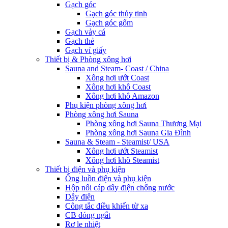
Gạch góc
Gạch góc thủy tinh
Gạch góc gốm
Gạch vảy cá
Gạch thẻ
Gạch vỉ giấy
Thiết bị & Phòng xông hơi
Sauna and Steam- Coast / China
Xông hơi ướt Coast
Xông hơi khô Coast
Xông hơi khô Amazon
Phụ kiện phòng xông hơi
Phòng xông hơi Sauna
Phòng xông hơi Sauna Thương Mại
Phòng xông hơi Sauna Gia Đình
Sauna & Steam - Steamist/ USA
Xông hơi ướt Steamist
Xông hơi khô Steamist
Thiết bị điện và phụ kiện
Ống luồn điện và phụ kiện
Hộp nối cáp dây điện chống nước
Dây điện
Công tắc điều khiển từ xa
CB đóng ngắt
Rơ le nhiệt