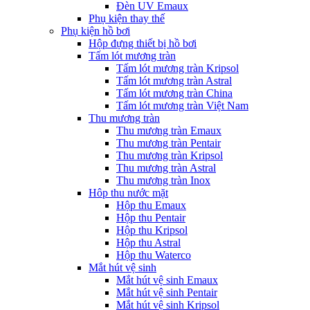
Đèn UV Emaux
Phụ kiện thay thế
Phụ kiện hồ bơi
Hộp đựng thiết bị hồ bơi
Tấm lót mương tràn
Tấm lót mương tràn Kripsol
Tấm lót mương tràn Astral
Tấm lót mương tràn China
Tấm lót mương tràn Việt Nam
Thu mương tràn
Thu mương tràn Emaux
Thu mương tràn Pentair
Thu mương tràn Kripsol
Thu mương tràn Astral
Thu mương tràn Inox
Hôp thu nước mặt
Hộp thu Emaux
Hộp thu Pentair
Hộp thu Kripsol
Hộp thu Astral
Hộp thu Waterco
Mắt hút vệ sinh
Mắt hút vệ sinh Emaux
Mắt hút vệ sinh Pentair
Mắt hút vệ sinh Kripsol