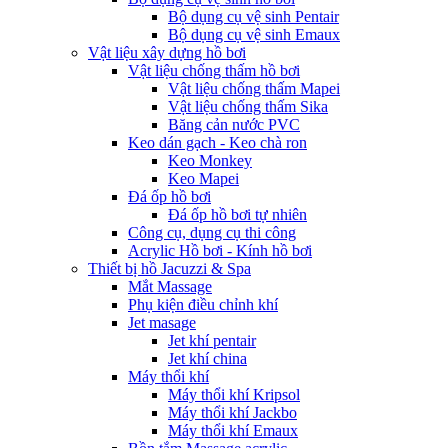
Bộ dụng cụ vệ sinh Pentair
Bộ dụng cụ vệ sinh Emaux
Vật liệu xây dựng hồ bơi
Vật liệu chống thấm hồ bơi
Vật liệu chống thấm Mapei
Vật liệu chống thấm Sika
Băng cản nước PVC
Keo dán gạch - Keo chà ron
Keo Monkey
Keo Mapei
Đá ốp hồ bơi
Đá ốp hồ bơi tự nhiên
Công cụ, dụng cụ thi công
Acrylic Hồ bơi - Kính hồ bơi
Thiết bị hồ Jacuzzi & Spa
Mắt Massage
Phụ kiện điều chỉnh khí
Jet masage
Jet khí pentair
Jet khí china
Máy thổi khí
Máy thổi khí Kripsol
Máy thổi khí Jackbo
Máy thổi khí Emaux