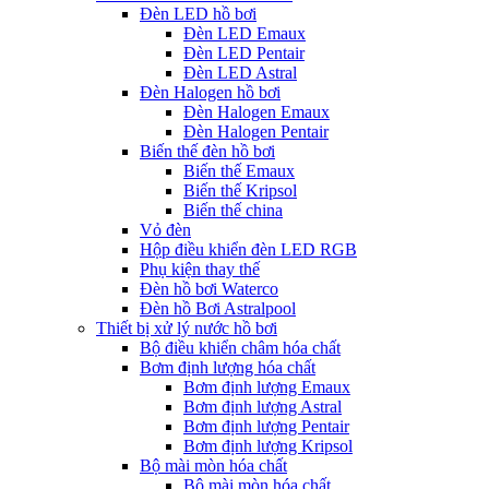
Đèn LED hồ bơi
Đèn LED Emaux
Đèn LED Pentair
Đèn LED Astral
Đèn Halogen hồ bơi
Đèn Halogen Emaux
Đèn Halogen Pentair
Biến thế đèn hồ bơi
Biến thế Emaux
Biến thế Kripsol
Biến thế china
Vỏ đèn
Hộp điều khiển đèn LED RGB
Phụ kiện thay thế
Đèn hồ bơi Waterco
Đèn hồ Bơi Astralpool
Thiết bị xử lý nước hồ bơi
Bộ điều khiển châm hóa chất
Bơm định lượng hóa chất
Bơm định lượng Emaux
Bơm định lượng Astral
Bơm định lượng Pentair
Bơm định lượng Kripsol
Bộ mài mòn hóa chất
Bộ mài mòn hóa chất