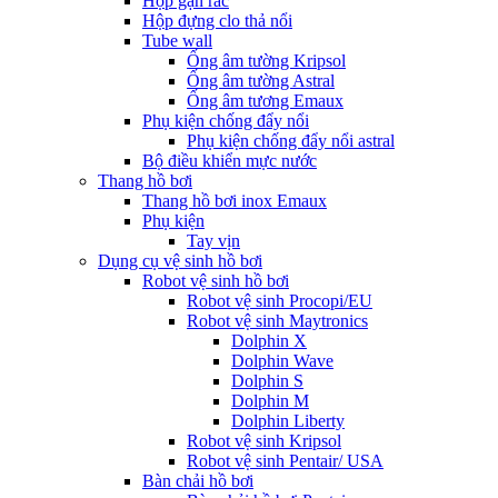
Hộp gạn rác
Hộp đựng clo thả nổi
Tube wall
Ống âm tường Kripsol
Ống âm tường Astral
Ống âm tương Emaux
Phụ kiện chống đẩy nổi
Phụ kiện chống đẩy nổi astral
Bộ điều khiển mực nước
Thang hồ bơi
Thang hồ bơi inox Emaux
Phụ kiện
Tay vịn
Dụng cụ vệ sinh hồ bơi
Robot vệ sinh hồ bơi
Robot vệ sinh Procopi/EU
Robot vệ sinh Maytronics
Dolphin X
Dolphin Wave
Dolphin S
Dolphin M
Dolphin Liberty
Robot vệ sinh Kripsol
Robot vệ sinh Pentair/ USA
Bàn chải hồ bơi