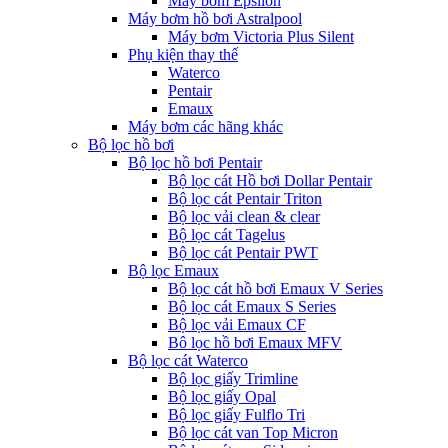
Máy bơm Epsilon
Máy bơm hồ bơi Astralpool
Máy bơm Victoria Plus Silent
Phụ kiện thay thế
Waterco
Pentair
Emaux
Máy bơm các hãng khác
Bộ lọc hồ bơi
Bộ lọc hồ bơi Pentair
Bộ lọc cát Hồ bơi Dollar Pentair
Bộ lọc cát Pentair Triton
Bộ lọc vải clean & clear
Bộ lọc cát Tagelus
Bộ lọc cát Pentair PWT
Bộ lọc Emaux
Bộ lọc cát hồ bơi Emaux V Series
Bộ lọc cát Emaux S Series
Bộ lọc vải Emaux CF
Bô lọc hồ bơi Emaux MFV
Bộ lọc cát Waterco
Bộ lọc giấy Trimline
Bộ lọc giấy Opal
Bộ lọc giấy Fulflo Tri
Bộ lọc cát van Top Micron