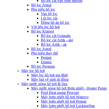
Bộ lọc cát van Side micron
Bộ lọc Astral
Phụ kiện bộ lọc
Van bộ lọc
Lõi lọc vải
Đồng hồ áp bộ lọc
Vật liệu lọc hồ bơi
Bộ lọc Kripsol
Bộ lọc cát Granada
Bộ lọc cát Artik - akt
Bộ lọc Artik - ak
Bộ lọc Astral
Phụ kiện thay thế
Pentair
Emaux
Bộ lọc Peraqua
Máy lọc hồ bơi
Máy lọc hồ bơi gia đình
Máy hút vệ sinh di động
Máy nước nóng hồ bơi & Spa
Máy nước nóng hồ bơi Bơm nhiệt - Heater Pump
Pool Heat pump Procopi
Máy bơm nhiệt hồ bơi Waterco
Máy bơm nhiệt hồ bơi Pentair
Máy bơm nhiệt hồ bơi LuckingStar