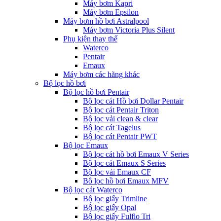
Máy bơm Kapri
Máy bơm Epsilon
Máy bơm hồ bơi Astralpool
Máy bơm Victoria Plus Silent
Phụ kiện thay thế
Waterco
Pentair
Emaux
Máy bơm các hãng khác
Bộ lọc hồ bơi
Bộ lọc hồ bơi Pentair
Bộ lọc cát Hồ bơi Dollar Pentair
Bộ lọc cát Pentair Triton
Bộ lọc vải clean & clear
Bộ lọc cát Tagelus
Bộ lọc cát Pentair PWT
Bộ lọc Emaux
Bộ lọc cát hồ bơi Emaux V Series
Bộ lọc cát Emaux S Series
Bộ lọc vải Emaux CF
Bô lọc hồ bơi Emaux MFV
Bộ lọc cát Waterco
Bộ lọc giấy Trimline
Bộ lọc giấy Opal
Bộ lọc giấy Fulflo Tri