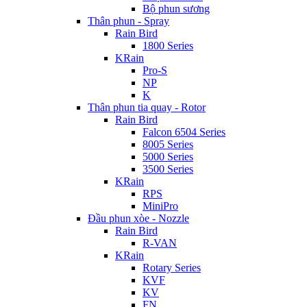
Bộ phun sương
Thân phun - Spray
Rain Bird
1800 Series
KRain
Pro-S
NP
K
Thân phun tia quay - Rotor
Rain Bird
Falcon 6504 Series
8005 Series
5000 Series
3500 Series
KRain
RPS
MiniPro
Đầu phun xòe - Nozzle
Rain Bird
R-VAN
KRain
Rotary Series
KVF
KV
FN