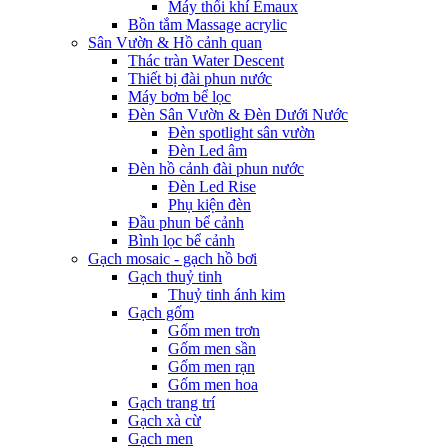
Máy thổi khí Emaux
Bồn tắm Massage acrylic
Sân Vườn & Hồ cảnh quan
Thác tràn Water Descent
Thiết bị đài phun nước
Máy bơm bể lọc
Đèn Sân Vườn & Đèn Dưới Nước
Đèn spotlight sân vườn
Đèn Led âm
Đèn hồ cảnh đài phun nước
Đèn Led Rise
Phụ kiện đèn
Đầu phun bể cảnh
Bình lọc bể cảnh
Gạch mosaic - gạch hồ bơi
Gạch thuỷ tinh
Thuỷ tinh ánh kim
Gạch gốm
Gốm men trơn
Gốm men sần
Gốm men rạn
Gốm men hoa
Gạch trang trí
Gạch xà cừ
Gạch men