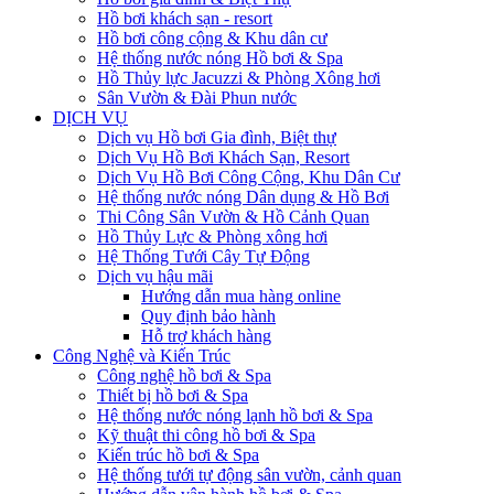
Hồ bơi khách sạn - resort
Hồ bơi công cộng & Khu dân cư
Hệ thống nước nóng Hồ bơi & Spa
Hồ Thủy lực Jacuzzi & Phòng Xông hơi
Sân Vườn & Đài Phun nước
DỊCH VỤ
Dịch vụ Hồ bơi Gia đình, Biệt thự
Dịch Vụ Hồ Bơi Khách Sạn, Resort
Dịch Vụ Hồ Bơi Công Cộng, Khu Dân Cư
Hệ thống nước nóng Dân dụng & Hồ Bơi
Thi Công Sân Vườn & Hồ Cảnh Quan
Hồ Thủy Lực & Phòng xông hơi
Hệ Thống Tưới Cây Tự Động
Dịch vụ hậu mãi
Hướng dẫn mua hàng online
Quy định bảo hành
Hỗ trợ khách hàng
Công Nghệ và Kiến Trúc
Công nghệ hồ bơi & Spa
Thiết bị hồ bơi & Spa
Hệ thống nước nóng lạnh hồ bơi & Spa
Kỹ thuật thi công hồ bơi & Spa
Kiến trúc hồ bơi & Spa
Hệ thống tưới tự động sân vườn, cảnh quan