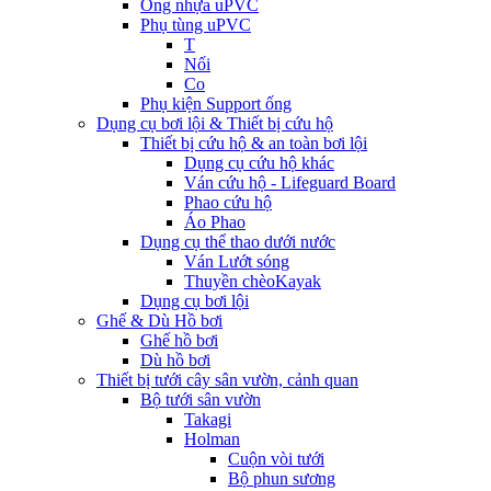
Ống nhựa uPVC
Phụ tùng uPVC
T
Nối
Co
Phụ kiện Support ống
Dụng cụ bơi lội & Thiết bị cứu hộ
Thiết bị cứu hộ & an toàn bơi lội
Dụng cụ cứu hộ khác
Ván cứu hộ - Lifeguard Board
Phao cứu hộ
Áo Phao
Dụng cụ thể thao dưới nước
Ván Lướt sóng
Thuyền chèoKayak
Dụng cụ bơi lội
Ghế & Dù Hồ bơi
Ghế hồ bơi
Dù hồ bơi
Thiết bị tưới cây sân vườn, cảnh quan
Bộ tưới sân vườn
Takagi
Holman
Cuộn vòi tưới
Bộ phun sương