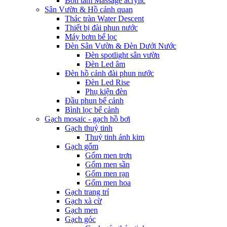
Bồn tắm Massage acrylic
Sân Vườn & Hồ cảnh quan
Thác tràn Water Descent
Thiết bị đài phun nước
Máy bơm bể lọc
Đèn Sân Vườn & Đèn Dưới Nước
Đèn spotlight sân vườn
Đèn Led âm
Đèn hồ cảnh đài phun nước
Đèn Led Rise
Phụ kiện đèn
Đầu phun bể cảnh
Bình lọc bể cảnh
Gạch mosaic - gạch hồ bơi
Gạch thuỷ tinh
Thuỷ tinh ánh kim
Gạch gốm
Gốm men trơn
Gốm men sần
Gốm men rạn
Gốm men hoa
Gạch trang trí
Gạch xà cừ
Gạch men
Gạch góc