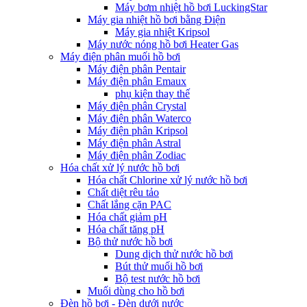
Máy bơm nhiệt hồ bơi LuckingStar
Máy gia nhiệt hồ bơi bằng Điện
Máy gia nhiệt Kripsol
Máy nước nóng hồ bơi Heater Gas
Máy điện phân muối hồ bơi
Máy điện phân Pentair
Máy điện phân Emaux
phụ kiện thay thế
Máy điện phân Crystal
Máy điện phân Waterco
Máy điện phân Kripsol
Máy điện phân Astral
Máy điện phân Zodiac
Hóa chất xử lý nước hồ bơi
Hóa chất Chlorine xử lý nước hồ bơi
Chất diệt rêu tảo
Chất lắng cặn PAC
Hóa chất giảm pH
Hóa chất tăng pH
Bộ thử nước hồ bơi
Dung dịch thử nước hồ bơi
Bút thử muối hồ bơi
Bộ test nước hồ bơi
Muối dùng cho hồ bơi
Đèn hồ bơi - Đèn dưới nước