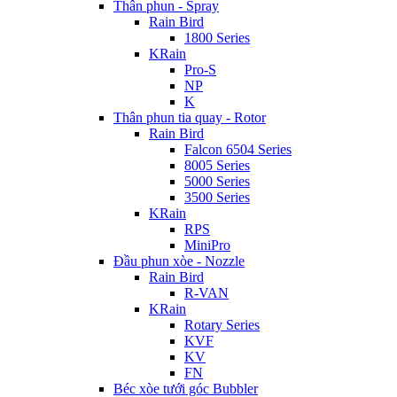
Thân phun - Spray
Rain Bird
1800 Series
KRain
Pro-S
NP
K
Thân phun tia quay - Rotor
Rain Bird
Falcon 6504 Series
8005 Series
5000 Series
3500 Series
KRain
RPS
MiniPro
Đầu phun xòe - Nozzle
Rain Bird
R-VAN
KRain
Rotary Series
KVF
KV
FN
Béc xòe tưới góc Bubbler