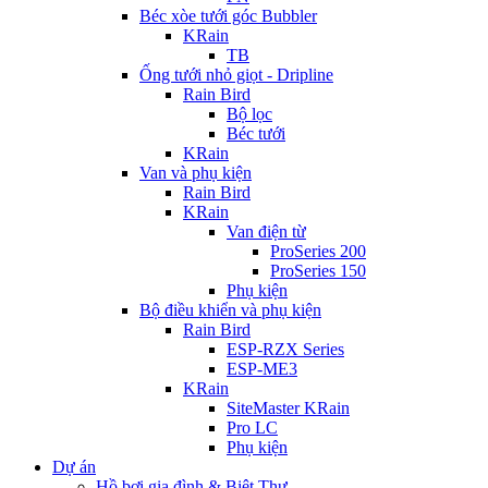
Béc xòe tưới góc Bubbler
KRain
TB
Ống tưới nhỏ giọt - Dripline
Rain Bird
Bộ lọc
Béc tưới
KRain
Van và phụ kiện
Rain Bird
KRain
Van điện từ
ProSeries 200
ProSeries 150
Phụ kiện
Bộ điều khiển và phụ kiện
Rain Bird
ESP-RZX Series
ESP-ME3
KRain
SiteMaster KRain
Pro LC
Phụ kiện
Dự án
Hồ bơi gia đình & Biệt Thự