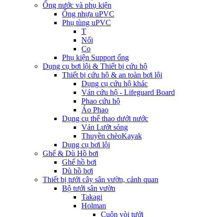
Ống nước và phụ kiện
Ống nhựa uPVC
Phụ tùng uPVC
T
Nối
Co
Phụ kiện Support ống
Dụng cụ bơi lội & Thiết bị cứu hộ
Thiết bị cứu hộ & an toàn bơi lội
Dụng cụ cứu hộ khác
Ván cứu hộ - Lifeguard Board
Phao cứu hộ
Áo Phao
Dụng cụ thể thao dưới nước
Ván Lướt sóng
Thuyền chèoKayak
Dụng cụ bơi lội
Ghế & Dù Hồ bơi
Ghế hồ bơi
Dù hồ bơi
Thiết bị tưới cây sân vườn, cảnh quan
Bộ tưới sân vườn
Takagi
Holman
Cuộn vòi tưới