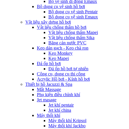
Bộ vệ sinh di động Emaux
Bộ dụng cụ vệ sinh hồ bơi
Bộ dụng cụ vệ sinh Pentair
Bộ dụng cụ vệ sinh Emaux
Vật liệu xây dựng hồ bơi
Vật liệu chống thấm hồ bơi
Vật liệu chống thấm Mapei
Vật liệu chống thấm Sika
Băng cản nước PVC
Keo dán gạch - Keo chà ron
Keo Monkey
Keo Mapei
Đá ốp hồ bơi
Đá ốp hồ bơi tự nhiên
Công cụ, dụng cụ thi công
Acrylic Hồ bơi - Kính hồ bơi
Thiết bị hồ Jacuzzi & Spa
Mắt Massage
Phụ kiện điều chỉnh khí
Jet masage
Jet khí pentair
Jet khí china
Máy thổi khí
Máy thổi khí Kripsol
Máy thổi khí Jackbo