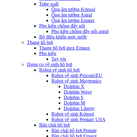
Tube wall
Ống âm tường Kripsol
Ống âm tường Astral
Ống âm tương Emaux
Phụ kiện chống đẩy nổi
Phụ kiện chống đẩy nổi astral
Bộ điều khiển mực nước
Thang hồ bơi
Thang hồ bơi inox Emaux
Phụ kiện
Tay vịn
Dụng cụ vệ sinh hồ bơi
Robot vệ sinh hồ bơi
Robot vệ sinh Procopi/EU
Robot vệ sinh Maytronics
Dolphin X
Dolphin Wave
Dolphin S
Dolphin M
Dolphin Liberty
Robot vệ sinh Kripsol
Robot vệ sinh Pentair/ USA
Bàn chải hồ bơi
Bàn chải hồ bơi Pentair
Bàn chải hồ bơi Emaux