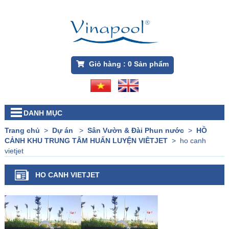
Giỏ hàng :
0
Sản phẩm
DANH MỤC
Trang chủ
>
Dự án
>
Sân Vườn & Đài Phun nước
>
HỒ
CẢNH KHU TRUNG TÂM HUẤN LUYỆN VIÊTJET
>
ho canh
vietjet
HO CANH VIETJET