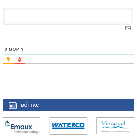
0
GÓP Ý
ĐỐI TÁC