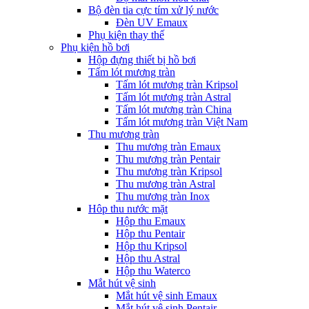
Bộ đèn tia cực tím xử lý nước
Đèn UV Emaux
Phụ kiện thay thế
Phụ kiện hồ bơi
Hộp đựng thiết bị hồ bơi
Tấm lót mương tràn
Tấm lót mương tràn Kripsol
Tấm lót mương tràn Astral
Tấm lót mương tràn China
Tấm lót mương tràn Việt Nam
Thu mương tràn
Thu mương tràn Emaux
Thu mương tràn Pentair
Thu mương tràn Kripsol
Thu mương tràn Astral
Thu mương tràn Inox
Hôp thu nước mặt
Hộp thu Emaux
Hộp thu Pentair
Hộp thu Kripsol
Hộp thu Astral
Hộp thu Waterco
Mắt hút vệ sinh
Mắt hút vệ sinh Emaux
Mắt hút vệ sinh Pentair