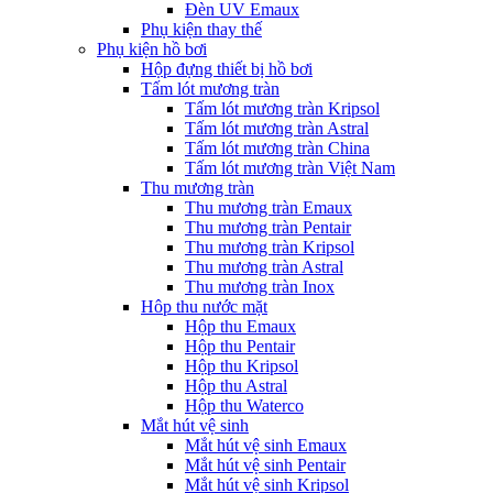
Đèn UV Emaux
Phụ kiện thay thế
Phụ kiện hồ bơi
Hộp đựng thiết bị hồ bơi
Tấm lót mương tràn
Tấm lót mương tràn Kripsol
Tấm lót mương tràn Astral
Tấm lót mương tràn China
Tấm lót mương tràn Việt Nam
Thu mương tràn
Thu mương tràn Emaux
Thu mương tràn Pentair
Thu mương tràn Kripsol
Thu mương tràn Astral
Thu mương tràn Inox
Hôp thu nước mặt
Hộp thu Emaux
Hộp thu Pentair
Hộp thu Kripsol
Hộp thu Astral
Hộp thu Waterco
Mắt hút vệ sinh
Mắt hút vệ sinh Emaux
Mắt hút vệ sinh Pentair
Mắt hút vệ sinh Kripsol