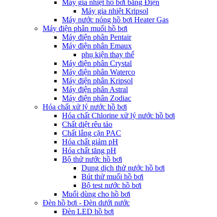
Máy gia nhiệt hồ bơi bằng Điện
Máy gia nhiệt Kripsol
Máy nước nóng hồ bơi Heater Gas
Máy điện phân muối hồ bơi
Máy điện phân Pentair
Máy điện phân Emaux
phụ kiện thay thế
Máy điện phân Crystal
Máy điện phân Waterco
Máy điện phân Kripsol
Máy điện phân Astral
Máy điện phân Zodiac
Hóa chất xử lý nước hồ bơi
Hóa chất Chlorine xử lý nước hồ bơi
Chất diệt rêu tảo
Chất lắng cặn PAC
Hóa chất giảm pH
Hóa chất tăng pH
Bộ thử nước hồ bơi
Dung dịch thử nước hồ bơi
Bút thử muối hồ bơi
Bộ test nước hồ bơi
Muối dùng cho hồ bơi
Đèn hồ bơi - Đèn dưới nước
Đèn LED hồ bơi