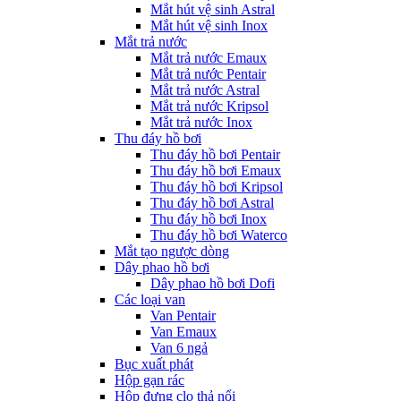
Mắt hút vệ sinh Astral
Mắt hút vệ sinh Inox
Mắt trả nước
Mắt trả nước Emaux
Mắt trả nước Pentair
Mắt trả nước Astral
Mắt trả nước Kripsol
Mắt trả nước Inox
Thu đáy hồ bơi
Thu đáy hồ bơi Pentair
Thu đáy hồ bơi Emaux
Thu đáy hồ bơi Kripsol
Thu đáy hồ bơi Astral
Thu đáy hồ bơi Inox
Thu đáy hồ bơi Waterco
Mắt tạo ngược dòng
Dây phao hồ bơi
Dây phao hồ bơi Dofi
Các loại van
Van Pentair
Van Emaux
Van 6 ngả
Bục xuất phát
Hộp gạn rác
Hộp đựng clo thả nổi