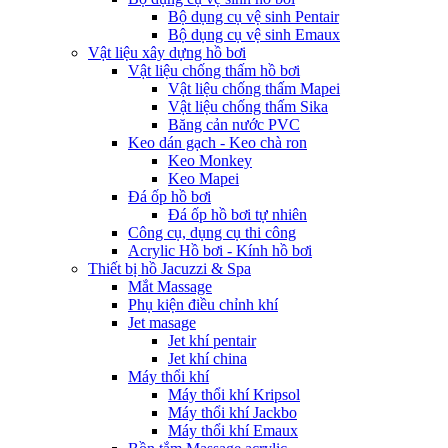
Bộ dụng cụ vệ sinh Pentair
Bộ dụng cụ vệ sinh Emaux
Vật liệu xây dựng hồ bơi
Vật liệu chống thấm hồ bơi
Vật liệu chống thấm Mapei
Vật liệu chống thấm Sika
Băng cản nước PVC
Keo dán gạch - Keo chà ron
Keo Monkey
Keo Mapei
Đá ốp hồ bơi
Đá ốp hồ bơi tự nhiên
Công cụ, dụng cụ thi công
Acrylic Hồ bơi - Kính hồ bơi
Thiết bị hồ Jacuzzi & Spa
Mắt Massage
Phụ kiện điều chỉnh khí
Jet masage
Jet khí pentair
Jet khí china
Máy thổi khí
Máy thổi khí Kripsol
Máy thổi khí Jackbo
Máy thổi khí Emaux