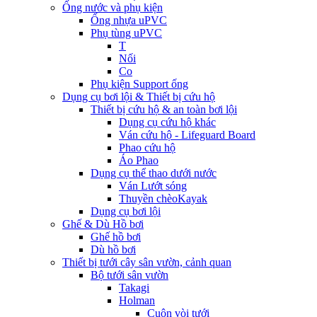
Ống nước và phụ kiện
Ống nhựa uPVC
Phụ tùng uPVC
T
Nối
Co
Phụ kiện Support ống
Dụng cụ bơi lội & Thiết bị cứu hộ
Thiết bị cứu hộ & an toàn bơi lội
Dụng cụ cứu hộ khác
Ván cứu hộ - Lifeguard Board
Phao cứu hộ
Áo Phao
Dụng cụ thể thao dưới nước
Ván Lướt sóng
Thuyền chèoKayak
Dụng cụ bơi lội
Ghế & Dù Hồ bơi
Ghế hồ bơi
Dù hồ bơi
Thiết bị tưới cây sân vườn, cảnh quan
Bộ tưới sân vườn
Takagi
Holman
Cuộn vòi tưới