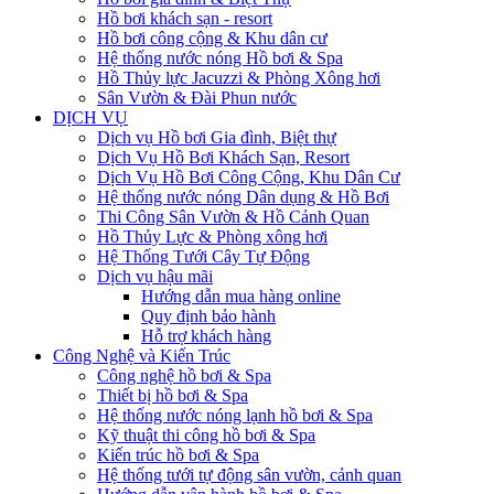
Hồ bơi khách sạn - resort
Hồ bơi công cộng & Khu dân cư
Hệ thống nước nóng Hồ bơi & Spa
Hồ Thủy lực Jacuzzi & Phòng Xông hơi
Sân Vườn & Đài Phun nước
DỊCH VỤ
Dịch vụ Hồ bơi Gia đình, Biệt thự
Dịch Vụ Hồ Bơi Khách Sạn, Resort
Dịch Vụ Hồ Bơi Công Cộng, Khu Dân Cư
Hệ thống nước nóng Dân dụng & Hồ Bơi
Thi Công Sân Vườn & Hồ Cảnh Quan
Hồ Thủy Lực & Phòng xông hơi
Hệ Thống Tưới Cây Tự Động
Dịch vụ hậu mãi
Hướng dẫn mua hàng online
Quy định bảo hành
Hỗ trợ khách hàng
Công Nghệ và Kiến Trúc
Công nghệ hồ bơi & Spa
Thiết bị hồ bơi & Spa
Hệ thống nước nóng lạnh hồ bơi & Spa
Kỹ thuật thi công hồ bơi & Spa
Kiến trúc hồ bơi & Spa
Hệ thống tưới tự động sân vườn, cảnh quan