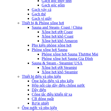
Gạch góc thủy tinh
Gạch góc gốm
Gạch vảy cá
Gạch thẻ
Gạch vỉ giấy
Thiết bị & Phòng xông hơi
Sauna and Steam- Coast / China
Xông hơi ướt Coast
Xông hơi khô Coast
Xông hơi khô Amazon
Phụ kiện phòng xông hơi
Phòng xông hơi Sauna
Phòng xông hơi Sauna Thương Mại
Phòng xông hơi Sauna Gia Đình
Sauna & Steam - Steamist/ USA
Xông hơi ướt Steamist
Xông hơi khô Steamist
Thiết bị điện và phụ kiện
Ống luồn điện và phụ kiện
Hộp nối cáp dây điện chống nước
Dây điện
Công tắc điều khiển từ xa
CB đóng ngắt
Rơ le nhiệt
Ống nước và phụ kiện