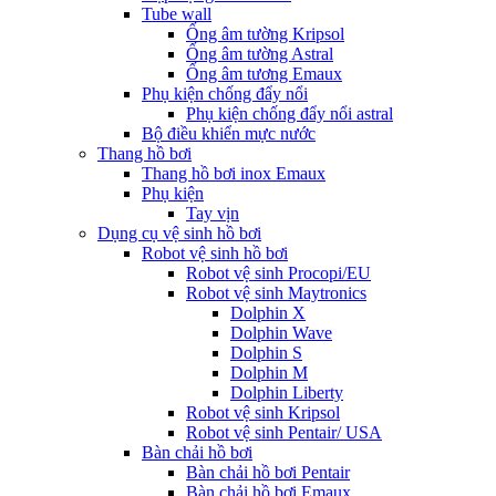
Tube wall
Ống âm tường Kripsol
Ống âm tường Astral
Ống âm tương Emaux
Phụ kiện chống đẩy nổi
Phụ kiện chống đẩy nổi astral
Bộ điều khiển mực nước
Thang hồ bơi
Thang hồ bơi inox Emaux
Phụ kiện
Tay vịn
Dụng cụ vệ sinh hồ bơi
Robot vệ sinh hồ bơi
Robot vệ sinh Procopi/EU
Robot vệ sinh Maytronics
Dolphin X
Dolphin Wave
Dolphin S
Dolphin M
Dolphin Liberty
Robot vệ sinh Kripsol
Robot vệ sinh Pentair/ USA
Bàn chải hồ bơi
Bàn chải hồ bơi Pentair
Bàn chải hồ bơi Emaux