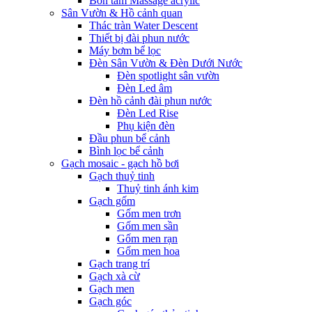
Bồn tắm Massage acrylic
Sân Vườn & Hồ cảnh quan
Thác tràn Water Descent
Thiết bị đài phun nước
Máy bơm bể lọc
Đèn Sân Vườn & Đèn Dưới Nước
Đèn spotlight sân vườn
Đèn Led âm
Đèn hồ cảnh đài phun nước
Đèn Led Rise
Phụ kiện đèn
Đầu phun bể cảnh
Bình lọc bể cảnh
Gạch mosaic - gạch hồ bơi
Gạch thuỷ tinh
Thuỷ tinh ánh kim
Gạch gốm
Gốm men trơn
Gốm men sần
Gốm men rạn
Gốm men hoa
Gạch trang trí
Gạch xà cừ
Gạch men
Gạch góc