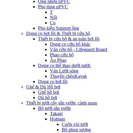
Ống nhựa uPVC
Phụ tùng uPVC
T
Nối
Co
Phụ kiện Support ống
Dụng cụ bơi lội & Thiết bị cứu hộ
Thiết bị cứu hộ & an toàn bơi lội
Dụng cụ cứu hộ khác
Ván cứu hộ - Lifeguard Board
Phao cứu hộ
Áo Phao
Dụng cụ thể thao dưới nước
Ván Lướt sóng
Thuyền chèoKayak
Dụng cụ bơi lội
Ghế & Dù Hồ bơi
Ghế hồ bơi
Dù hồ bơi
Thiết bị tưới cây sân vườn, cảnh quan
Bộ tưới sân vườn
Takagi
Holman
Cuộn vòi tưới
Bộ phun sương