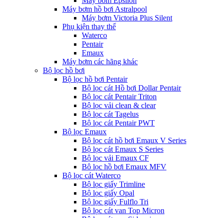
Máy bơm Epsilon
Máy bơm hồ bơi Astralpool
Máy bơm Victoria Plus Silent
Phụ kiện thay thế
Waterco
Pentair
Emaux
Máy bơm các hãng khác
Bộ lọc hồ bơi
Bộ lọc hồ bơi Pentair
Bộ lọc cát Hồ bơi Dollar Pentair
Bộ lọc cát Pentair Triton
Bộ lọc vải clean & clear
Bộ lọc cát Tagelus
Bộ lọc cát Pentair PWT
Bộ lọc Emaux
Bộ lọc cát hồ bơi Emaux V Series
Bộ lọc cát Emaux S Series
Bộ lọc vải Emaux CF
Bô lọc hồ bơi Emaux MFV
Bộ lọc cát Waterco
Bộ lọc giấy Trimline
Bộ lọc giấy Opal
Bộ lọc giấy Fulflo Tri
Bộ lọc cát van Top Micron