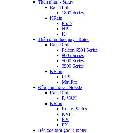
Thân phun - Spray
Rain Bird
1800 Series
KRain
Pro-S
NP
K
Thân phun tia quay - Rotor
Rain Bird
Falcon 6504 Series
8005 Series
5000 Series
3500 Series
KRain
RPS
MiniPro
Đầu phun xòe - Nozzle
Rain Bird
R-VAN
KRain
Rotary Series
KVF
KV
FN
Béc xòe tưới góc Bubbler