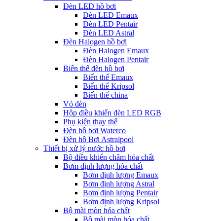
Đèn LED hồ bơi
Đèn LED Emaux
Đèn LED Pentair
Đèn LED Astral
Đèn Halogen hồ bơi
Đèn Halogen Emaux
Đèn Halogen Pentair
Biến thế đèn hồ bơi
Biến thế Emaux
Biến thế Kripsol
Biến thế china
Vỏ đèn
Hộp điều khiển đèn LED RGB
Phụ kiện thay thế
Đèn hồ bơi Waterco
Đèn hồ Bơi Astralpool
Thiết bị xử lý nước hồ bơi
Bộ điều khiển châm hóa chất
Bơm định lượng hóa chất
Bơm định lượng Emaux
Bơm định lượng Astral
Bơm định lượng Pentair
Bơm định lượng Kripsol
Bộ mài mòn hóa chất
Bộ mài mòn hóa chất