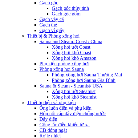
Gạch góc
Gạch góc thủy tinh
Gạch góc gốm
Gạch vảy cá
Gạch thẻ
Gạch vỉ giấy
Thiết bị & Phòng xông hơi
Sauna and Steam- Coast / China
Xông hơi ướt Coast
Xông hơi khô Coast
Xông hơi khô Amazon
Phụ kiện phòng xông hơi
Phòng xông hơi Sauna
Phòng xông hơi Sauna Thương Mại
Phòng xông hơi Sauna Gia Đình
Sauna & Steam - Steamist/ USA
Xông hơi ướt Steamist
Xông hơi khô Steamist
Thiết bị điện và phụ kiện
Ống luồn điện và phụ kiện
Hộp nối cáp dây điện chống nước
Dây điện
Công tắc điều khiển từ xa
CB đóng ngắt
Rơ le nhiệt