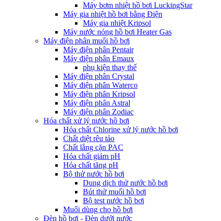
Máy bơm nhiệt hồ bơi LuckingStar
Máy gia nhiệt hồ bơi bằng Điện
Máy gia nhiệt Kripsol
Máy nước nóng hồ bơi Heater Gas
Máy điện phân muối hồ bơi
Máy điện phân Pentair
Máy điện phân Emaux
phụ kiện thay thế
Máy điện phân Crystal
Máy điện phân Waterco
Máy điện phân Kripsol
Máy điện phân Astral
Máy điện phân Zodiac
Hóa chất xử lý nước hồ bơi
Hóa chất Chlorine xử lý nước hồ bơi
Chất diệt rêu tảo
Chất lắng cặn PAC
Hóa chất giảm pH
Hóa chất tăng pH
Bộ thử nước hồ bơi
Dung dịch thử nước hồ bơi
Bút thử muối hồ bơi
Bộ test nước hồ bơi
Muối dùng cho hồ bơi
Đèn hồ bơi - Đèn dưới nước