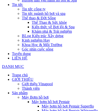
Hướng dẫn vận hành hồ bơi & Spa
Tin tức
Tin tức công ty
Tin tức ngành hồ bơi và spa
Thể thao & Đời Sống
Thể Thao & Sức khỏe
Kiến thức về Bơi lội & Spa
Khám phá & Trải nghiệm
BLog Kiến trúc Xây dựng
Kinh nghiệm Hay
Khoa Học & Môi Trường
Góc nhìn cuộc sống
Tuyển dụng
LIÊN HỆ
DANH MỤC
Trang chủ
GIỚI THIỆU
Giới thiệu Vinapool
Thành viên
Sản phẩm
Máy Bơm hồ bơi
Máy bơm hồ bơi Pentair
Máy bơm hồ bơi Pentair Superflo
Máy bơm hồ bơi Pentair Whisperflo