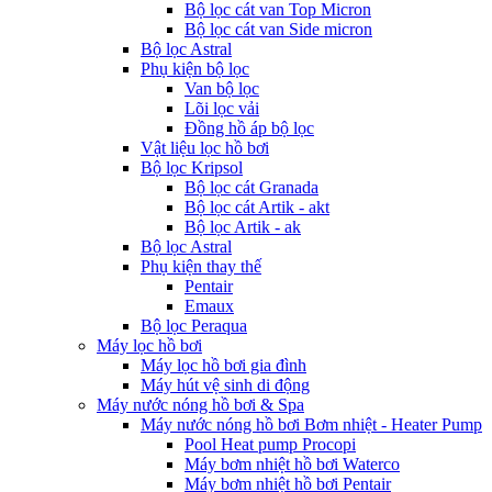
Bộ lọc cát van Top Micron
Bộ lọc cát van Side micron
Bộ lọc Astral
Phụ kiện bộ lọc
Van bộ lọc
Lõi lọc vải
Đồng hồ áp bộ lọc
Vật liệu lọc hồ bơi
Bộ lọc Kripsol
Bộ lọc cát Granada
Bộ lọc cát Artik - akt
Bộ lọc Artik - ak
Bộ lọc Astral
Phụ kiện thay thế
Pentair
Emaux
Bộ lọc Peraqua
Máy lọc hồ bơi
Máy lọc hồ bơi gia đình
Máy hút vệ sinh di động
Máy nước nóng hồ bơi & Spa
Máy nước nóng hồ bơi Bơm nhiệt - Heater Pump
Pool Heat pump Procopi
Máy bơm nhiệt hồ bơi Waterco
Máy bơm nhiệt hồ bơi Pentair