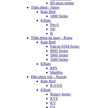
Bộ phun sương
Thân phun - Spray
Rain Bird
1800 Series
KRain
Pro-S
NP
K
Thân phun tia quay - Rotor
Rain Bird
Falcon 6504 Series
8005 Series
5000 Series
3500 Series
KRain
RPS
MiniPro
Đầu phun xòe - Nozzle
Rain Bird
R-VAN
KRain
Rotary Series
KVF
KV
FN