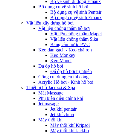
Bộ vệ sinh di động Emaux
Bộ dụng cụ vệ sinh hồ bơi
Bộ dụng cụ vệ sinh Pentair
Bộ dụng cụ vệ sinh Emaux
Vật liệu xây dựng hồ bơi
Vật liệu chống thấm hồ bơi
Vật liệu chống thấm Mapei
Vật liệu chống thấm Sika
Băng cản nước PVC
Keo dán gạch - Keo chà ron
Keo Monkey
Keo Mapei
Đá ốp hồ bơi
Đá ốp hồ bơi tự nhiên
Công cụ, dụng cụ thi công
Acrylic Hồ bơi - Kính hồ bơi
Thiết bị hồ Jacuzzi & Spa
Mắt Massage
Phụ kiện điều chỉnh khí
Jet masage
Jet khí pentair
Jet khí china
Máy thổi khí
Máy thổi khí Kripsol
Máy thổi khí Jackbo