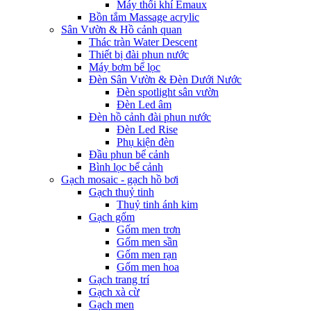
Máy thổi khí Emaux
Bồn tắm Massage acrylic
Sân Vườn & Hồ cảnh quan
Thác tràn Water Descent
Thiết bị đài phun nước
Máy bơm bể lọc
Đèn Sân Vườn & Đèn Dưới Nước
Đèn spotlight sân vườn
Đèn Led âm
Đèn hồ cảnh đài phun nước
Đèn Led Rise
Phụ kiện đèn
Đầu phun bể cảnh
Bình lọc bể cảnh
Gạch mosaic - gạch hồ bơi
Gạch thuỷ tinh
Thuỷ tinh ánh kim
Gạch gốm
Gốm men trơn
Gốm men sần
Gốm men rạn
Gốm men hoa
Gạch trang trí
Gạch xà cừ
Gạch men