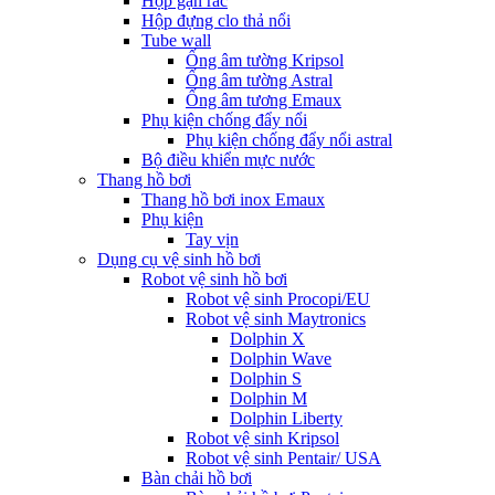
Hộp gạn rác
Hộp đựng clo thả nổi
Tube wall
Ống âm tường Kripsol
Ống âm tường Astral
Ống âm tương Emaux
Phụ kiện chống đẩy nổi
Phụ kiện chống đẩy nổi astral
Bộ điều khiển mực nước
Thang hồ bơi
Thang hồ bơi inox Emaux
Phụ kiện
Tay vịn
Dụng cụ vệ sinh hồ bơi
Robot vệ sinh hồ bơi
Robot vệ sinh Procopi/EU
Robot vệ sinh Maytronics
Dolphin X
Dolphin Wave
Dolphin S
Dolphin M
Dolphin Liberty
Robot vệ sinh Kripsol
Robot vệ sinh Pentair/ USA
Bàn chải hồ bơi