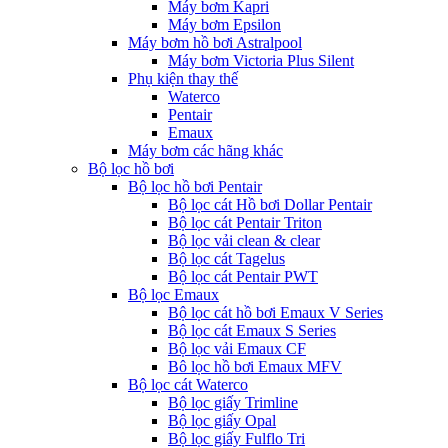
Máy bơm Kapri
Máy bơm Epsilon
Máy bơm hồ bơi Astralpool
Máy bơm Victoria Plus Silent
Phụ kiện thay thế
Waterco
Pentair
Emaux
Máy bơm các hãng khác
Bộ lọc hồ bơi
Bộ lọc hồ bơi Pentair
Bộ lọc cát Hồ bơi Dollar Pentair
Bộ lọc cát Pentair Triton
Bộ lọc vải clean & clear
Bộ lọc cát Tagelus
Bộ lọc cát Pentair PWT
Bộ lọc Emaux
Bộ lọc cát hồ bơi Emaux V Series
Bộ lọc cát Emaux S Series
Bộ lọc vải Emaux CF
Bô lọc hồ bơi Emaux MFV
Bộ lọc cát Waterco
Bộ lọc giấy Trimline
Bộ lọc giấy Opal
Bộ lọc giấy Fulflo Tri