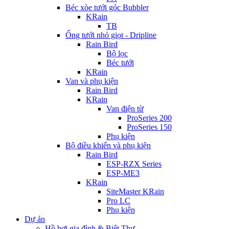
Béc xòe tưới góc Bubbler
KRain
TB
Ống tưới nhỏ giọt - Dripline
Rain Bird
Bộ lọc
Béc tưới
KRain
Van và phụ kiện
Rain Bird
KRain
Van điện từ
ProSeries 200
ProSeries 150
Phụ kiện
Bộ điều khiển và phụ kiện
Rain Bird
ESP-RZX Series
ESP-ME3
KRain
SiteMaster KRain
Pro LC
Phụ kiện
Dự án
Hồ bơi gia đình & Biệt Thự