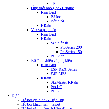
TB
Ống tưới nhỏ giọt - Dripline
Rain Bird
Bộ lọc
Béc tưới
KRain
Van và phụ kiện
Rain Bird
KRain
Van điện từ
ProSeries 200
ProSeries 150
Phụ kiện
Bộ điều khiển và phụ kiện
Rain Bird
ESP-RZX Series
ESP-ME3
KRain
SiteMaster KRain
Pro LC
Phụ kiện
Dự án
Hồ bơi gia đình & Biệt Thự
Hồ bơi khách sạn - resort
Hồ bơi công cộng & Khu dân cư