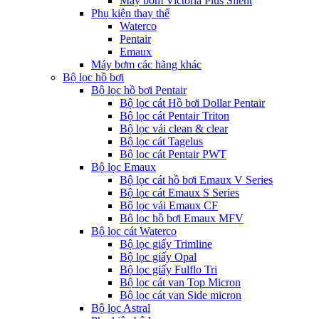
Máy bơm Victoria Plus Silent
Phụ kiện thay thế
Waterco
Pentair
Emaux
Máy bơm các hãng khác
Bộ lọc hồ bơi
Bộ lọc hồ bơi Pentair
Bộ lọc cát Hồ bơi Dollar Pentair
Bộ lọc cát Pentair Triton
Bộ lọc vải clean & clear
Bộ lọc cát Tagelus
Bộ lọc cát Pentair PWT
Bộ lọc Emaux
Bộ lọc cát hồ bơi Emaux V Series
Bộ lọc cát Emaux S Series
Bộ lọc vải Emaux CF
Bô lọc hồ bơi Emaux MFV
Bộ lọc cát Waterco
Bộ lọc giấy Trimline
Bộ lọc giấy Opal
Bộ lọc giấy Fulflo Tri
Bộ lọc cát van Top Micron
Bộ lọc cát van Side micron
Bộ lọc Astral