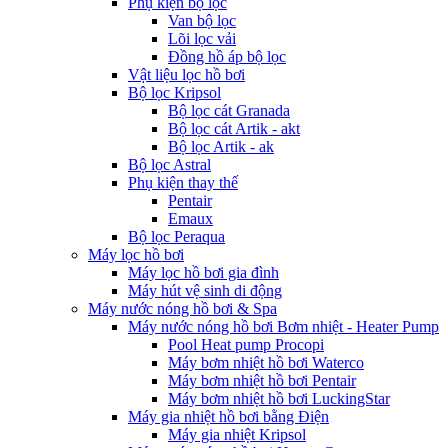
Phụ kiện bộ lọc
Van bộ lọc
Lõi lọc vải
Đồng hồ áp bộ lọc
Vật liệu lọc hồ bơi
Bộ lọc Kripsol
Bộ lọc cát Granada
Bộ lọc cát Artik - akt
Bộ lọc Artik - ak
Bộ lọc Astral
Phụ kiện thay thế
Pentair
Emaux
Bộ lọc Peraqua
Máy lọc hồ bơi
Máy lọc hồ bơi gia đình
Máy hút vệ sinh di động
Máy nước nóng hồ bơi & Spa
Máy nước nóng hồ bơi Bơm nhiệt - Heater Pump
Pool Heat pump Procopi
Máy bơm nhiệt hồ bơi Waterco
Máy bơm nhiệt hồ bơi Pentair
Máy bơm nhiệt hồ bơi LuckingStar
Máy gia nhiệt hồ bơi bằng Điện
Máy gia nhiệt Kripsol