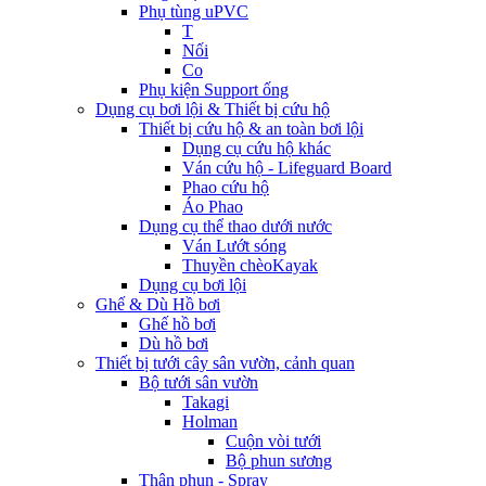
Phụ tùng uPVC
T
Nối
Co
Phụ kiện Support ống
Dụng cụ bơi lội & Thiết bị cứu hộ
Thiết bị cứu hộ & an toàn bơi lội
Dụng cụ cứu hộ khác
Ván cứu hộ - Lifeguard Board
Phao cứu hộ
Áo Phao
Dụng cụ thể thao dưới nước
Ván Lướt sóng
Thuyền chèoKayak
Dụng cụ bơi lội
Ghế & Dù Hồ bơi
Ghế hồ bơi
Dù hồ bơi
Thiết bị tưới cây sân vườn, cảnh quan
Bộ tưới sân vườn
Takagi
Holman
Cuộn vòi tưới
Bộ phun sương
Thân phun - Spray