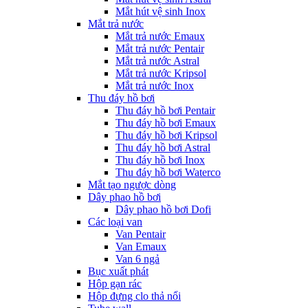
Mắt hút vệ sinh Inox
Mắt trả nước
Mắt trả nước Emaux
Mắt trả nước Pentair
Mắt trả nước Astral
Mắt trả nước Kripsol
Mắt trả nước Inox
Thu đáy hồ bơi
Thu đáy hồ bơi Pentair
Thu đáy hồ bơi Emaux
Thu đáy hồ bơi Kripsol
Thu đáy hồ bơi Astral
Thu đáy hồ bơi Inox
Thu đáy hồ bơi Waterco
Mắt tạo ngược dòng
Dây phao hồ bơi
Dây phao hồ bơi Dofi
Các loại van
Van Pentair
Van Emaux
Van 6 ngả
Bục xuất phát
Hộp gạn rác
Hộp đựng clo thả nổi