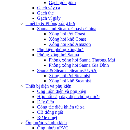
Gạch góc gốm
Gạch vảy cá
Gạch thẻ
Gạch vỉ giấy
Thiết bị & Phòng xông hơi
Sauna and Steam- Coast / China
Xông hơi ướt Coast
Xông hơi khô Coast
Xông hơi khô Amazon
Phụ kiện phòng xông hơi
Phòng xông hơi Sauna
Phòng xông hơi Sauna Thương Mại
Phòng xông hơi Sauna Gia Đình
Sauna & Steam - Steamist/ USA
Xông hơi ướt Steamist
Xông hơi khô Steamist
Thiết bị điện và phụ kiện
Ống luồn điện và phụ kiện
Hộp nối cáp dây điện chống nước
Dây điện
Công tắc điều khiển từ xa
CB đóng ngắt
Rơ le nhiệt
Ống nước và phụ kiện
Ống nhựa uPVC