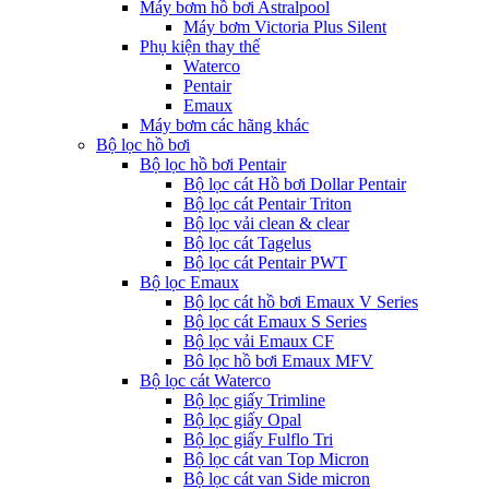
Máy bơm hồ bơi Astralpool
Máy bơm Victoria Plus Silent
Phụ kiện thay thế
Waterco
Pentair
Emaux
Máy bơm các hãng khác
Bộ lọc hồ bơi
Bộ lọc hồ bơi Pentair
Bộ lọc cát Hồ bơi Dollar Pentair
Bộ lọc cát Pentair Triton
Bộ lọc vải clean & clear
Bộ lọc cát Tagelus
Bộ lọc cát Pentair PWT
Bộ lọc Emaux
Bộ lọc cát hồ bơi Emaux V Series
Bộ lọc cát Emaux S Series
Bộ lọc vải Emaux CF
Bô lọc hồ bơi Emaux MFV
Bộ lọc cát Waterco
Bộ lọc giấy Trimline
Bộ lọc giấy Opal
Bộ lọc giấy Fulflo Tri
Bộ lọc cát van Top Micron
Bộ lọc cát van Side micron