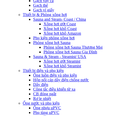
Gạch vảy cá
Gạch thẻ
Gạch vỉ giấy
Thiết bị & Phòng xông hơi
Sauna and Steam- Coast / China
Xông hơi ướt Coast
Xông hơi khô Coast
Xông hơi khô Amazon
Phụ kiện phòng xông hơi
Phòng xông hơi Sauna
Phòng xông hơi Sauna Thương Mại
Phòng xông hơi Sauna Gia Đình
Sauna & Steam - Steamist/ USA
Xông hơi ướt Steamist
Xông hơi khô Steamist
Thiết bị điện và phụ kiện
Ống luồn điện và phụ kiện
Hộp nối cáp dây điện chống nước
Dây điện
Công tắc điều khiển từ xa
CB đóng ngắt
Rơ le nhiệt
Ống nước và phụ kiện
Ống nhựa uPVC
Phụ tùng uPVC