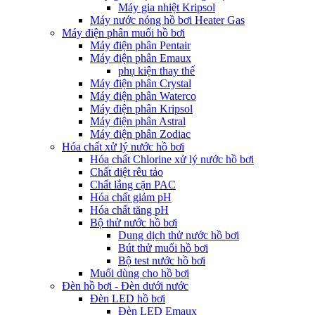
Máy gia nhiệt Kripsol
Máy nước nóng hồ bơi Heater Gas
Máy điện phân muối hồ bơi
Máy điện phân Pentair
Máy điện phân Emaux
phụ kiện thay thế
Máy điện phân Crystal
Máy điện phân Waterco
Máy điện phân Kripsol
Máy điện phân Astral
Máy điện phân Zodiac
Hóa chất xử lý nước hồ bơi
Hóa chất Chlorine xử lý nước hồ bơi
Chất diệt rêu tảo
Chất lắng cặn PAC
Hóa chất giảm pH
Hóa chất tăng pH
Bộ thử nước hồ bơi
Dung dịch thử nước hồ bơi
Bút thử muối hồ bơi
Bộ test nước hồ bơi
Muối dùng cho hồ bơi
Đèn hồ bơi - Đèn dưới nước
Đèn LED hồ bơi
Đèn LED Emaux