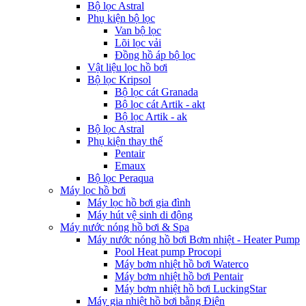
Bộ lọc Astral
Phụ kiện bộ lọc
Van bộ lọc
Lõi lọc vải
Đồng hồ áp bộ lọc
Vật liệu lọc hồ bơi
Bộ lọc Kripsol
Bộ lọc cát Granada
Bộ lọc cát Artik - akt
Bộ lọc Artik - ak
Bộ lọc Astral
Phụ kiện thay thế
Pentair
Emaux
Bộ lọc Peraqua
Máy lọc hồ bơi
Máy lọc hồ bơi gia đình
Máy hút vệ sinh di động
Máy nước nóng hồ bơi & Spa
Máy nước nóng hồ bơi Bơm nhiệt - Heater Pump
Pool Heat pump Procopi
Máy bơm nhiệt hồ bơi Waterco
Máy bơm nhiệt hồ bơi Pentair
Máy bơm nhiệt hồ bơi LuckingStar
Máy gia nhiệt hồ bơi bằng Điện