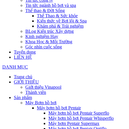
Tin tức công ty
Tin tức ngành hồ bơi và spa
Thể thao & Đời Sống
Thể Thao & Sức khỏe
Kiến thức về Bơi lội & Spa
Khám phá & Trải nghiệm
BLog Kiến trúc Xây dựng
Kinh nghiệm Hay
Khoa Học & Môi Trường
Góc nhìn cuộc sống
Tuyển dụng
LIÊN HỆ
DANH MỤC
Trang chủ
GIỚI THIỆU
Giới thiệu Vinapool
Thành viên
Sản phẩm
Máy Bơm hồ bơi
Máy bơm hồ bơi Pentair
Máy bơm hồ bơi Pentair Superflo
Máy bơm hồ bơi Pentair Whisperflo
Máy bơm Pentair Supermax
Máy bơm hồ bơi Pentair Optiflo