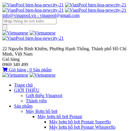
info@vinapool.vn - vinapool@gmail.com
22 Nguyễn Bỉnh Khiêm, Phường Hạnh Thông, Thành phố Hồ Chí
Minh, Việt Nam
Giỏ hàng
0969 349 499
Giỏ hàng :
0
Sản phẩm
Trang chủ
GIỚI THIỆU
Giới thiệu Vinapool
Thành viên
Sản phẩm
Máy Bơm hồ bơi
Máy bơm hồ bơi Pentair
Máy bơm hồ bơi Pentair Superflo
Máy bơm hồ bơi Pentair Whisperflo