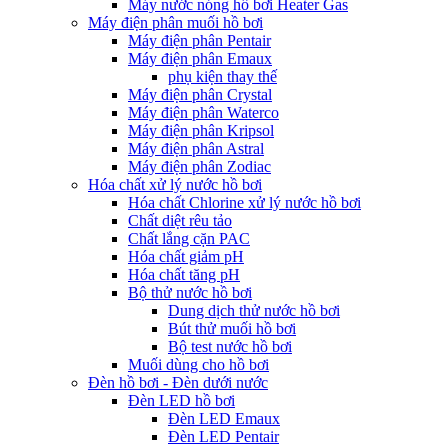
Máy nước nóng hồ bơi Heater Gas
Máy điện phân muối hồ bơi
Máy điện phân Pentair
Máy điện phân Emaux
phụ kiện thay thế
Máy điện phân Crystal
Máy điện phân Waterco
Máy điện phân Kripsol
Máy điện phân Astral
Máy điện phân Zodiac
Hóa chất xử lý nước hồ bơi
Hóa chất Chlorine xử lý nước hồ bơi
Chất diệt rêu tảo
Chất lắng cặn PAC
Hóa chất giảm pH
Hóa chất tăng pH
Bộ thử nước hồ bơi
Dung dịch thử nước hồ bơi
Bút thử muối hồ bơi
Bộ test nước hồ bơi
Muối dùng cho hồ bơi
Đèn hồ bơi - Đèn dưới nước
Đèn LED hồ bơi
Đèn LED Emaux
Đèn LED Pentair