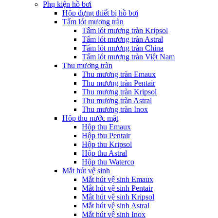
Phụ kiện hồ bơi
Hộp đựng thiết bị hồ bơi
Tấm lót mương tràn
Tấm lót mương tràn Kripsol
Tấm lót mương tràn Astral
Tấm lót mương tràn China
Tấm lót mương tràn Việt Nam
Thu mương tràn
Thu mương tràn Emaux
Thu mương tràn Pentair
Thu mương tràn Kripsol
Thu mương tràn Astral
Thu mương tràn Inox
Hôp thu nước mặt
Hộp thu Emaux
Hộp thu Pentair
Hộp thu Kripsol
Hộp thu Astral
Hộp thu Waterco
Mắt hút vệ sinh
Mắt hút vệ sinh Emaux
Mắt hút vệ sinh Pentair
Mắt hút vệ sinh Kripsol
Mắt hút vệ sinh Astral
Mắt hút vệ sinh Inox