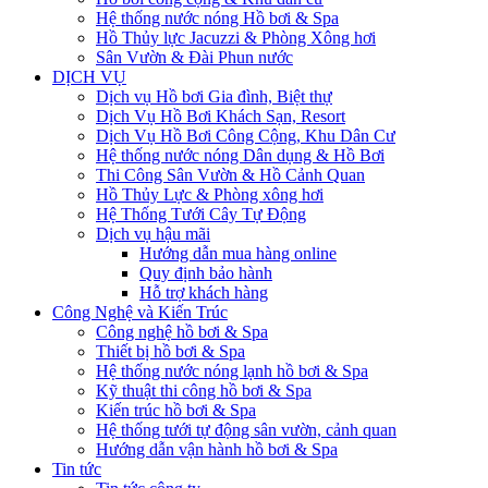
Hệ thống nước nóng Hồ bơi & Spa
Hồ Thủy lực Jacuzzi & Phòng Xông hơi
Sân Vườn & Đài Phun nước
DỊCH VỤ
Dịch vụ Hồ bơi Gia đình, Biệt thự
Dịch Vụ Hồ Bơi Khách Sạn, Resort
Dịch Vụ Hồ Bơi Công Cộng, Khu Dân Cư
Hệ thống nước nóng Dân dụng & Hồ Bơi
Thi Công Sân Vườn & Hồ Cảnh Quan
Hồ Thủy Lực & Phòng xông hơi
Hệ Thống Tưới Cây Tự Động
Dịch vụ hậu mãi
Hướng dẫn mua hàng online
Quy định bảo hành
Hỗ trợ khách hàng
Công Nghệ và Kiến Trúc
Công nghệ hồ bơi & Spa
Thiết bị hồ bơi & Spa
Hệ thống nước nóng lạnh hồ bơi & Spa
Kỹ thuật thi công hồ bơi & Spa
Kiến trúc hồ bơi & Spa
Hệ thống tưới tự động sân vườn, cảnh quan
Hướng dẫn vận hành hồ bơi & Spa
Tin tức