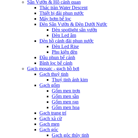
Sân Vườn & Hồ cảnh quan
Thác tràn Water Descent
Thiết bị đài phun nước
Máy bơm bể lọc
Đèn Sân Vườn & Đèn Dưới Nước
Đèn spotlight sân vườn
Đèn Led âm
Đèn hồ cảnh đài phun nước
Đèn Led Rise
Phụ kiện đèn
Đầu phun bể cảnh
Bình lọc bể cảnh
Gạch mosaic - gạch hồ bơi
Gạch thuỷ tinh
Thuỷ tinh ánh kim
Gạch gốm
Gốm men trơn
Gốm men sần
Gốm men rạn
Gốm men hoa
Gạch trang trí
Gạch xà cừ
Gạch men
Gạch góc
Gạch góc thủy tinh