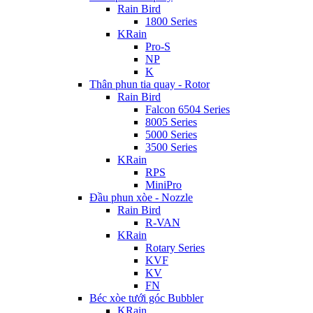
Rain Bird
1800 Series
KRain
Pro-S
NP
K
Thân phun tia quay - Rotor
Rain Bird
Falcon 6504 Series
8005 Series
5000 Series
3500 Series
KRain
RPS
MiniPro
Đầu phun xòe - Nozzle
Rain Bird
R-VAN
KRain
Rotary Series
KVF
KV
FN
Béc xòe tưới góc Bubbler
KRain