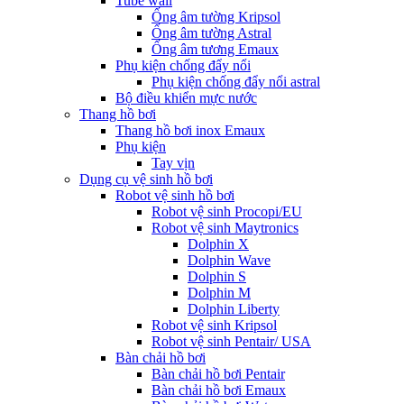
Tube wall
Ống âm tường Kripsol
Ống âm tường Astral
Ống âm tương Emaux
Phụ kiện chống đẩy nổi
Phụ kiện chống đẩy nổi astral
Bộ điều khiển mực nước
Thang hồ bơi
Thang hồ bơi inox Emaux
Phụ kiện
Tay vịn
Dụng cụ vệ sinh hồ bơi
Robot vệ sinh hồ bơi
Robot vệ sinh Procopi/EU
Robot vệ sinh Maytronics
Dolphin X
Dolphin Wave
Dolphin S
Dolphin M
Dolphin Liberty
Robot vệ sinh Kripsol
Robot vệ sinh Pentair/ USA
Bàn chải hồ bơi
Bàn chải hồ bơi Pentair
Bàn chải hồ bơi Emaux