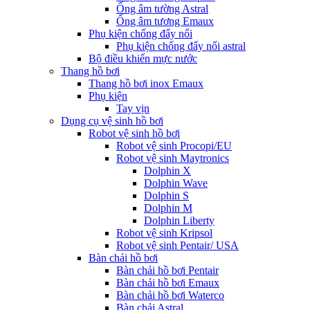
Ống âm tường Astral
Ống âm tương Emaux
Phụ kiện chống đẩy nổi
Phụ kiện chống đẩy nổi astral
Bộ điều khiển mực nước
Thang hồ bơi
Thang hồ bơi inox Emaux
Phụ kiện
Tay vịn
Dụng cụ vệ sinh hồ bơi
Robot vệ sinh hồ bơi
Robot vệ sinh Procopi/EU
Robot vệ sinh Maytronics
Dolphin X
Dolphin Wave
Dolphin S
Dolphin M
Dolphin Liberty
Robot vệ sinh Kripsol
Robot vệ sinh Pentair/ USA
Bàn chải hồ bơi
Bàn chải hồ bơi Pentair
Bàn chải hồ bơi Emaux
Bàn chải hồ bơi Waterco
Bàn chải Astral