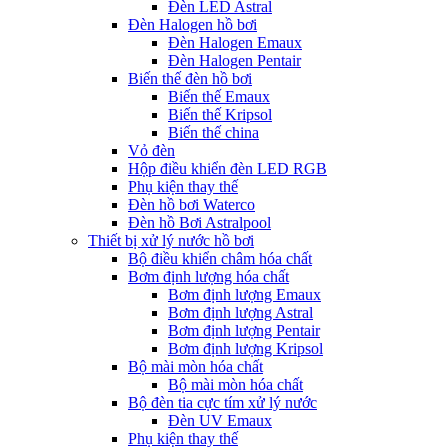
Đèn LED Astral
Đèn Halogen hồ bơi
Đèn Halogen Emaux
Đèn Halogen Pentair
Biến thế đèn hồ bơi
Biến thế Emaux
Biến thế Kripsol
Biến thế china
Vỏ đèn
Hộp điều khiển đèn LED RGB
Phụ kiện thay thế
Đèn hồ bơi Waterco
Đèn hồ Bơi Astralpool
Thiết bị xử lý nước hồ bơi
Bộ điều khiển châm hóa chất
Bơm định lượng hóa chất
Bơm định lượng Emaux
Bơm định lượng Astral
Bơm định lượng Pentair
Bơm định lượng Kripsol
Bộ mài mòn hóa chất
Bộ mài mòn hóa chất
Bộ đèn tia cực tím xử lý nước
Đèn UV Emaux
Phụ kiện thay thế