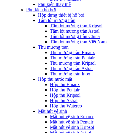
Phụ kiện thay thế
Phụ kiện hồ bơi
Hộp đựng thiết bị hồ bơi
Tấm lót mương tràn
Tấm lót mương tràn Kripsol
Tấm lót mương tràn Astral
Tấm lót mương tràn China
Tấm lót mương tràn Việt Nam
Thu mương tràn
Thu mương tràn Emaux
Thu mương tràn Pentair
Thu mương tràn Kripsol
Thu mương tràn Astral
Thu mương tràn Inox
Hôp thu nước mặt
Hộp thu Emaux
Hộp thu Pentair
Hộp thu Kripsol
Hộp thu Astral
Hộp thu Waterco
Mắt hút vệ sinh
Mắt hút vệ sinh Emaux
Mắt hút vệ sinh Pentair
Mắt hút vệ sinh Kripsol
Mắt hút vệ sinh Astral