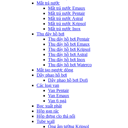
Mắt trả nước
Mắt trả nước Emaux
Mắt trả nước Pentair
Mắt trả nước Astral
Mắt trả nước Kripsol
Mắt trả nước Inox
Thu đáy hồ bơi
Thu đáy hồ bơi Pentair
Thu đáy hồ bơi Emaux
Thu đáy hồ bơi Kripsol
Thu đáy hồ bơi Astral
Thu đáy hồ bơi Inox
Thu đáy hồ bơi Waterco
Mắt tạo ngược dòng
Dây phao hồ bơi
Dây phao hồ bơi Dofi
Các loại van
Van Pentair
Van Emaux
Van 6 ngả
Bục xuất phát
Hộp gạn rác
Hộp đựng clo thả nổi
Tube wall
Ống âm tường Kripsol