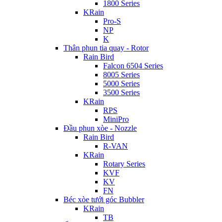
1800 Series
KRain
Pro-S
NP
K
Thân phun tia quay - Rotor
Rain Bird
Falcon 6504 Series
8005 Series
5000 Series
3500 Series
KRain
RPS
MiniPro
Đầu phun xòe - Nozzle
Rain Bird
R-VAN
KRain
Rotary Series
KVF
KV
FN
Béc xòe tưới góc Bubbler
KRain
TB