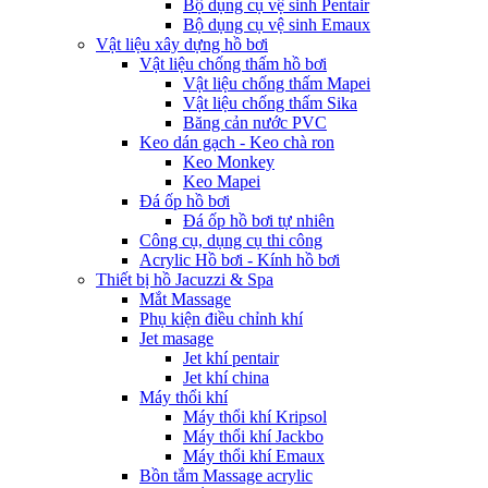
Bộ dụng cụ vệ sinh Pentair
Bộ dụng cụ vệ sinh Emaux
Vật liệu xây dựng hồ bơi
Vật liệu chống thấm hồ bơi
Vật liệu chống thấm Mapei
Vật liệu chống thấm Sika
Băng cản nước PVC
Keo dán gạch - Keo chà ron
Keo Monkey
Keo Mapei
Đá ốp hồ bơi
Đá ốp hồ bơi tự nhiên
Công cụ, dụng cụ thi công
Acrylic Hồ bơi - Kính hồ bơi
Thiết bị hồ Jacuzzi & Spa
Mắt Massage
Phụ kiện điều chỉnh khí
Jet masage
Jet khí pentair
Jet khí china
Máy thổi khí
Máy thổi khí Kripsol
Máy thổi khí Jackbo
Máy thổi khí Emaux
Bồn tắm Massage acrylic