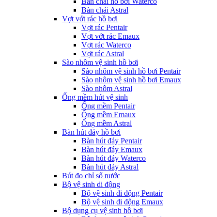
Bàn chải hồ bơi Waterco
Bàn chải Astral
Vợt vớt rác hồ bơi
Vợt rác Pentair
Vợt vớt rác Emaux
Vợt rác Waterco
Vợt rác Astral
Sào nhôm vệ sinh hồ bơi
Sào nhôm vệ sinh hồ bơi Pentair
Sào nhôm vệ sinh hồ bơi Emaux
Sào nhôm Astral
Ống mềm hút vệ sinh
Ống mềm Pentair
Ống mềm Emaux
Ống mềm Astral
Bàn hút đáy hồ bơi
Bàn hút đáy Pentair
Bàn hút đáy Emaux
Bàn hút đáy Waterco
Bàn hút đáy Astral
Bút đo chỉ số nước
Bộ vệ sinh di động
Bộ vệ sinh di động Pentair
Bộ vệ sinh di động Emaux
Bộ dụng cụ vệ sinh hồ bơi