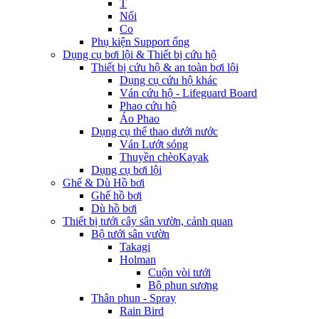
T
Nối
Co
Phụ kiện Support ống
Dụng cụ bơi lội & Thiết bị cứu hộ
Thiết bị cứu hộ & an toàn bơi lội
Dụng cụ cứu hộ khác
Ván cứu hộ - Lifeguard Board
Phao cứu hộ
Áo Phao
Dụng cụ thể thao dưới nước
Ván Lướt sóng
Thuyền chèoKayak
Dụng cụ bơi lội
Ghế & Dù Hồ bơi
Ghế hồ bơi
Dù hồ bơi
Thiết bị tưới cây sân vườn, cảnh quan
Bộ tưới sân vườn
Takagi
Holman
Cuộn vòi tưới
Bộ phun sương
Thân phun - Spray
Rain Bird