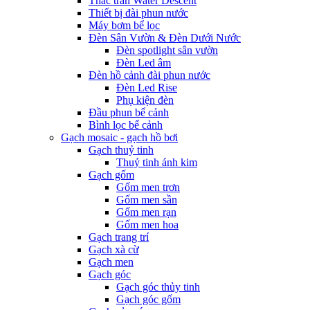
Thác tràn Water Descent
Thiết bị đài phun nước
Máy bơm bể lọc
Đèn Sân Vườn & Đèn Dưới Nước
Đèn spotlight sân vườn
Đèn Led âm
Đèn hồ cảnh đài phun nước
Đèn Led Rise
Phụ kiện đèn
Đầu phun bể cảnh
Bình lọc bể cảnh
Gạch mosaic - gạch hồ bơi
Gạch thuỷ tinh
Thuỷ tinh ánh kim
Gạch gốm
Gốm men trơn
Gốm men sần
Gốm men rạn
Gốm men hoa
Gạch trang trí
Gạch xà cừ
Gạch men
Gạch góc
Gạch góc thủy tinh
Gạch góc gốm