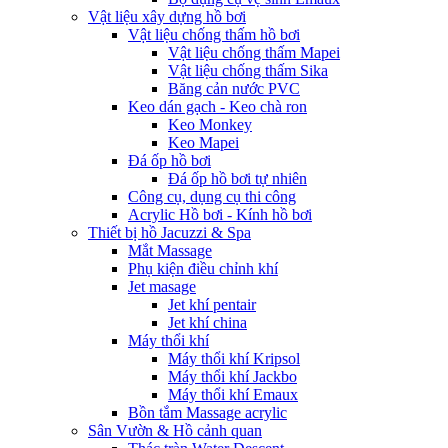
Vật liệu xây dựng hồ bơi
Vật liệu chống thấm hồ bơi
Vật liệu chống thấm Mapei
Vật liệu chống thấm Sika
Băng cản nước PVC
Keo dán gạch - Keo chà ron
Keo Monkey
Keo Mapei
Đá ốp hồ bơi
Đá ốp hồ bơi tự nhiên
Công cụ, dụng cụ thi công
Acrylic Hồ bơi - Kính hồ bơi
Thiết bị hồ Jacuzzi & Spa
Mắt Massage
Phụ kiện điều chỉnh khí
Jet masage
Jet khí pentair
Jet khí china
Máy thổi khí
Máy thổi khí Kripsol
Máy thổi khí Jackbo
Máy thổi khí Emaux
Bồn tắm Massage acrylic
Sân Vườn & Hồ cảnh quan