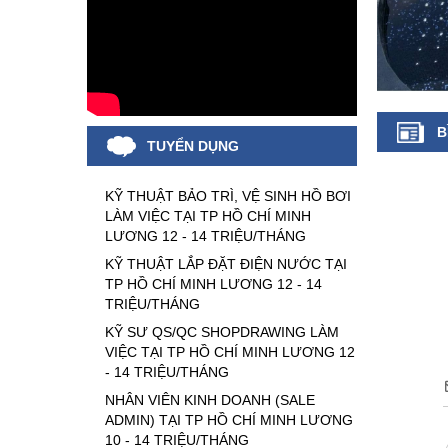
B
TUYỂN DỤNG
KỸ THUẬT BẢO TRÌ, VỆ SINH HỒ BƠI
LÀM VIỆC TẠI TP HỒ CHÍ MINH
LƯƠNG 12 - 14 TRIỆU/THÁNG
KỸ THUẬT LẮP ĐẶT ĐIỆN NƯỚC TẠI
TP HỒ CHÍ MINH LƯƠNG 12 - 14
TRIỆU/THÁNG
KỸ SƯ QS/QC SHOPDRAWING LÀM
VIỆC TẠI TP HỒ CHÍ MINH LƯƠNG 12
- 14 TRIỆU/THÁNG
NHÂN VIÊN KINH DOANH (SALE
ADMIN) TẠI TP HỒ CHÍ MINH LƯƠNG
10 - 14 TRIỆU/THÁNG