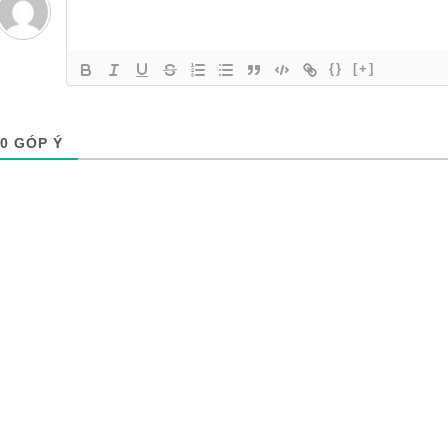
{}
[+]
0
GÓP Ý