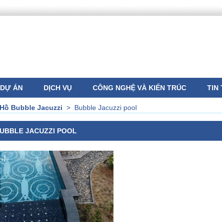
DỰ ÁN
DỊCH VỤ
CÔNG NGHỆ VÀ KIẾN TRÚC
TIN
Hồ Bubble Jacuzzi
>
Bubble Jacuzzi pool
UBBLE JACUZZI POOL