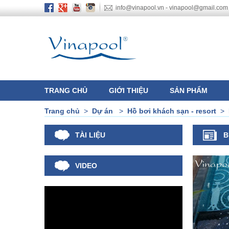
info@vinapool.vn - vinapool@gmail.com
TRANG CHỦ
GIỚI THIỆU
SẢN PHẨM
Trang chủ
>
Dự án
>
Hồ bơi khách sạn - resort
>
TÀI LIỆU
B
VIDEO