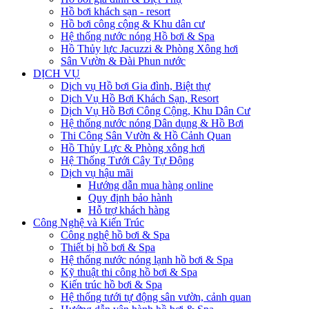
Hồ bơi khách sạn - resort
Hồ bơi công cộng & Khu dân cư
Hệ thống nước nóng Hồ bơi & Spa
Hồ Thủy lực Jacuzzi & Phòng Xông hơi
Sân Vườn & Đài Phun nước
DỊCH VỤ
Dịch vụ Hồ bơi Gia đình, Biệt thự
Dịch Vụ Hồ Bơi Khách Sạn, Resort
Dịch Vụ Hồ Bơi Công Cộng, Khu Dân Cư
Hệ thống nước nóng Dân dụng & Hồ Bơi
Thi Công Sân Vườn & Hồ Cảnh Quan
Hồ Thủy Lực & Phòng xông hơi
Hệ Thống Tưới Cây Tự Động
Dịch vụ hậu mãi
Hướng dẫn mua hàng online
Quy định bảo hành
Hỗ trợ khách hàng
Công Nghệ và Kiến Trúc
Công nghệ hồ bơi & Spa
Thiết bị hồ bơi & Spa
Hệ thống nước nóng lạnh hồ bơi & Spa
Kỹ thuật thi công hồ bơi & Spa
Kiến trúc hồ bơi & Spa
Hệ thống tưới tự động sân vườn, cảnh quan