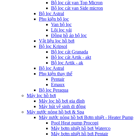
Bộ lọc cát van Top Micron
Bộ lọc cát van Side micron
Bộ lọc Astral
Phụ kiện bộ lọc
Van bộ lọc
Lõi lọc vải
Đồng hồ áp bộ lọc
Vật liệu lọc hồ bơi
Bộ lọc Kripsol
Bộ lọc cát Granada
Bộ lọc cát Artik - akt
Bộ lọc Artik - ak
Bộ lọc Astral
Phụ kiện thay thế
Pentair
Emaux
Bộ lọc Peraqua
Máy lọc hồ bơi
Máy lọc hồ bơi gia đình
Máy hút vệ sinh di động
Máy nước nóng hồ bơi & Spa
Máy nước nóng hồ bơi Bơm nhiệt - Heater Pump
Pool Heat pump Procopi
Máy bơm nhiệt hồ bơi Waterco
Máy bơm nhiệt hồ bơi Pentair