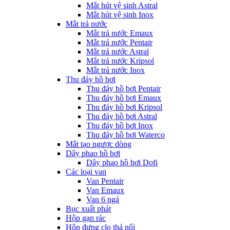
Mắt hút vệ sinh Astral
Mắt hút vệ sinh Inox
Mắt trả nước
Mắt trả nước Emaux
Mắt trả nước Pentair
Mắt trả nước Astral
Mắt trả nước Kripsol
Mắt trả nước Inox
Thu đáy hồ bơi
Thu đáy hồ bơi Pentair
Thu đáy hồ bơi Emaux
Thu đáy hồ bơi Kripsol
Thu đáy hồ bơi Astral
Thu đáy hồ bơi Inox
Thu đáy hồ bơi Waterco
Mắt tạo ngược dòng
Dây phao hồ bơi
Dây phao hồ bơi Dofi
Các loại van
Van Pentair
Van Emaux
Van 6 ngả
Bục xuất phát
Hộp gạn rác
Hộp đựng clo thả nổi