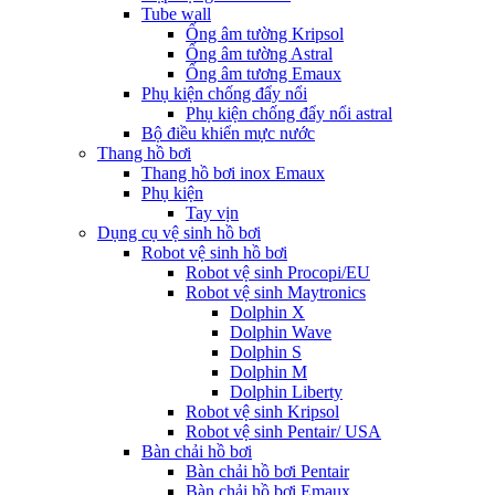
Tube wall
Ống âm tường Kripsol
Ống âm tường Astral
Ống âm tương Emaux
Phụ kiện chống đẩy nổi
Phụ kiện chống đẩy nổi astral
Bộ điều khiển mực nước
Thang hồ bơi
Thang hồ bơi inox Emaux
Phụ kiện
Tay vịn
Dụng cụ vệ sinh hồ bơi
Robot vệ sinh hồ bơi
Robot vệ sinh Procopi/EU
Robot vệ sinh Maytronics
Dolphin X
Dolphin Wave
Dolphin S
Dolphin M
Dolphin Liberty
Robot vệ sinh Kripsol
Robot vệ sinh Pentair/ USA
Bàn chải hồ bơi
Bàn chải hồ bơi Pentair
Bàn chải hồ bơi Emaux