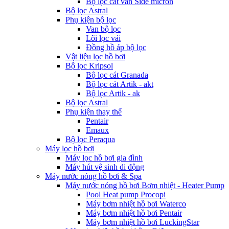
Bộ lọc cát van Side micron
Bộ lọc Astral
Phụ kiện bộ lọc
Van bộ lọc
Lõi lọc vải
Đồng hồ áp bộ lọc
Vật liệu lọc hồ bơi
Bộ lọc Kripsol
Bộ lọc cát Granada
Bộ lọc cát Artik - akt
Bộ lọc Artik - ak
Bộ lọc Astral
Phụ kiện thay thế
Pentair
Emaux
Bộ lọc Peraqua
Máy lọc hồ bơi
Máy lọc hồ bơi gia đình
Máy hút vệ sinh di động
Máy nước nóng hồ bơi & Spa
Máy nước nóng hồ bơi Bơm nhiệt - Heater Pump
Pool Heat pump Procopi
Máy bơm nhiệt hồ bơi Waterco
Máy bơm nhiệt hồ bơi Pentair
Máy bơm nhiệt hồ bơi LuckingStar