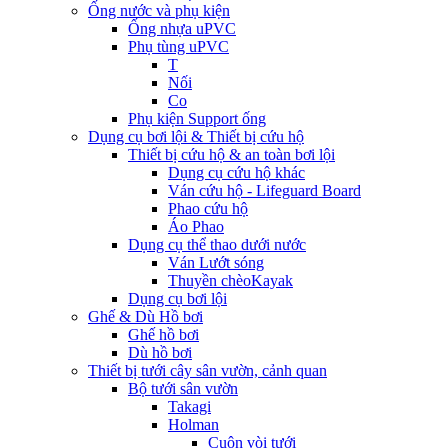
Ống nước và phụ kiện
Ống nhựa uPVC
Phụ tùng uPVC
T
Nối
Co
Phụ kiện Support ống
Dụng cụ bơi lội & Thiết bị cứu hộ
Thiết bị cứu hộ & an toàn bơi lội
Dụng cụ cứu hộ khác
Ván cứu hộ - Lifeguard Board
Phao cứu hộ
Áo Phao
Dụng cụ thể thao dưới nước
Ván Lướt sóng
Thuyền chèoKayak
Dụng cụ bơi lội
Ghế & Dù Hồ bơi
Ghế hồ bơi
Dù hồ bơi
Thiết bị tưới cây sân vườn, cảnh quan
Bộ tưới sân vườn
Takagi
Holman
Cuộn vòi tưới