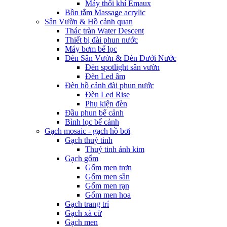
Máy thổi khí Emaux
Bồn tắm Massage acrylic
Sân Vườn & Hồ cảnh quan
Thác tràn Water Descent
Thiết bị đài phun nước
Máy bơm bể lọc
Đèn Sân Vườn & Đèn Dưới Nước
Đèn spotlight sân vườn
Đèn Led âm
Đèn hồ cảnh đài phun nước
Đèn Led Rise
Phụ kiện đèn
Đầu phun bể cảnh
Bình lọc bể cảnh
Gạch mosaic - gạch hồ bơi
Gạch thuỷ tinh
Thuỷ tinh ánh kim
Gạch gốm
Gốm men trơn
Gốm men sần
Gốm men rạn
Gốm men hoa
Gạch trang trí
Gạch xà cừ
Gạch men