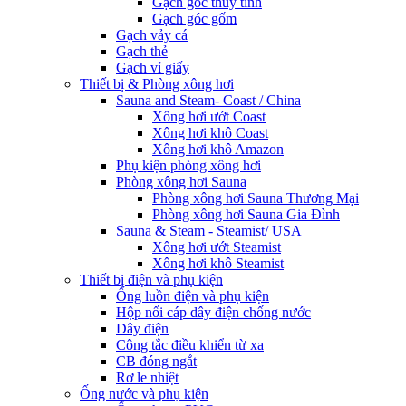
Gạch góc thủy tinh
Gạch góc gốm
Gạch vảy cá
Gạch thẻ
Gạch vỉ giấy
Thiết bị & Phòng xông hơi
Sauna and Steam- Coast / China
Xông hơi ướt Coast
Xông hơi khô Coast
Xông hơi khô Amazon
Phụ kiện phòng xông hơi
Phòng xông hơi Sauna
Phòng xông hơi Sauna Thương Mại
Phòng xông hơi Sauna Gia Đình
Sauna & Steam - Steamist/ USA
Xông hơi ướt Steamist
Xông hơi khô Steamist
Thiết bị điện và phụ kiện
Ống luồn điện và phụ kiện
Hộp nối cáp dây điện chống nước
Dây điện
Công tắc điều khiển từ xa
CB đóng ngắt
Rơ le nhiệt
Ống nước và phụ kiện