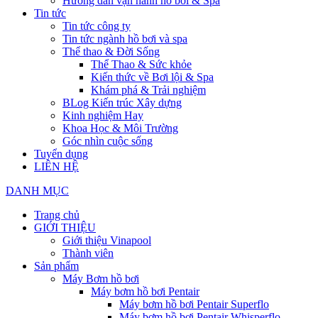
Hướng dẫn vận hành hồ bơi & Spa
Tin tức
Tin tức công ty
Tin tức ngành hồ bơi và spa
Thể thao & Đời Sống
Thể Thao & Sức khỏe
Kiến thức về Bơi lội & Spa
Khám phá & Trải nghiệm
BLog Kiến trúc Xây dựng
Kinh nghiệm Hay
Khoa Học & Môi Trường
Góc nhìn cuộc sống
Tuyển dụng
LIÊN HỆ
DANH MỤC
Trang chủ
GIỚI THIỆU
Giới thiệu Vinapool
Thành viên
Sản phẩm
Máy Bơm hồ bơi
Máy bơm hồ bơi Pentair
Máy bơm hồ bơi Pentair Superflo
Máy bơm hồ bơi Pentair Whisperflo