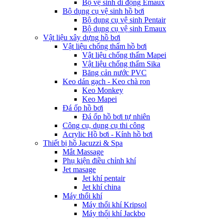
Bộ vệ sinh di động Emaux
Bộ dụng cụ vệ sinh hồ bơi
Bộ dụng cụ vệ sinh Pentair
Bộ dụng cụ vệ sinh Emaux
Vật liệu xây dựng hồ bơi
Vật liệu chống thấm hồ bơi
Vật liệu chống thấm Mapei
Vật liệu chống thấm Sika
Băng cản nước PVC
Keo dán gạch - Keo chà ron
Keo Monkey
Keo Mapei
Đá ốp hồ bơi
Đá ốp hồ bơi tự nhiên
Công cụ, dụng cụ thi công
Acrylic Hồ bơi - Kính hồ bơi
Thiết bị hồ Jacuzzi & Spa
Mắt Massage
Phụ kiện điều chỉnh khí
Jet masage
Jet khí pentair
Jet khí china
Máy thổi khí
Máy thổi khí Kripsol
Máy thổi khí Jackbo