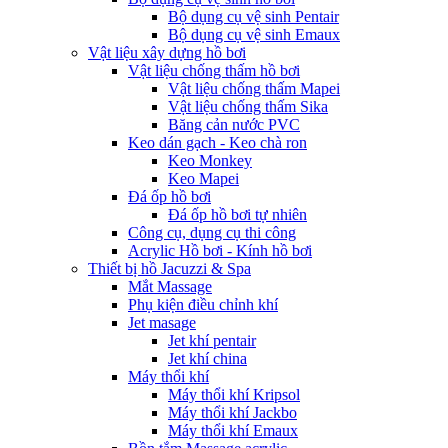
Bộ dụng cụ vệ sinh Pentair
Bộ dụng cụ vệ sinh Emaux
Vật liệu xây dựng hồ bơi
Vật liệu chống thấm hồ bơi
Vật liệu chống thấm Mapei
Vật liệu chống thấm Sika
Băng cản nước PVC
Keo dán gạch - Keo chà ron
Keo Monkey
Keo Mapei
Đá ốp hồ bơi
Đá ốp hồ bơi tự nhiên
Công cụ, dụng cụ thi công
Acrylic Hồ bơi - Kính hồ bơi
Thiết bị hồ Jacuzzi & Spa
Mắt Massage
Phụ kiện điều chỉnh khí
Jet masage
Jet khí pentair
Jet khí china
Máy thổi khí
Máy thổi khí Kripsol
Máy thổi khí Jackbo
Máy thổi khí Emaux