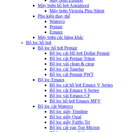
Máy bơm Epsilon
Máy bơm hồ bơi Astralpool
Máy bơm Victoria Plus Silent
Phụ kiện thay thế
Waterco
Pentair
Emaux
Máy bơm các hãng khác
Bộ lọc hồ bơi
Bộ lọc hồ bơi Pentair
Bộ lọc cát Hồ bơi Dollar Pentair
Bộ lọc cát Pentair Triton
Bộ lọc vải clean & clear
Bộ lọc cát Tagelus
Bộ lọc cát Pentair PWT
Bộ lọc Emaux
Bộ lọc cát hồ bơi Emaux V Series
Bộ lọc cát Emaux S Series
Bộ lọc vải Emaux CF
Bô lọc hồ bơi Emaux MFV
Bộ lọc cát Waterco
Bộ lọc giấy Trimline
Bộ lọc giấy Opal
Bộ lọc giấy Fulflo Tri
Bộ lọc cát van Top Micron