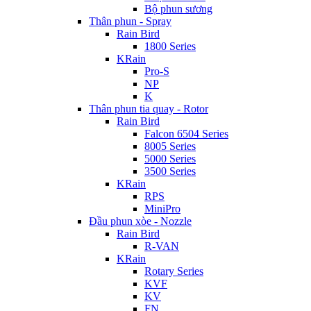
Bộ phun sương
Thân phun - Spray
Rain Bird
1800 Series
KRain
Pro-S
NP
K
Thân phun tia quay - Rotor
Rain Bird
Falcon 6504 Series
8005 Series
5000 Series
3500 Series
KRain
RPS
MiniPro
Đầu phun xòe - Nozzle
Rain Bird
R-VAN
KRain
Rotary Series
KVF
KV
FN