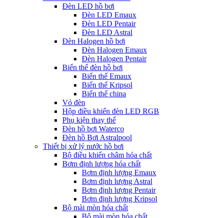
Đèn LED hồ bơi
Đèn LED Emaux
Đèn LED Pentair
Đèn LED Astral
Đèn Halogen hồ bơi
Đèn Halogen Emaux
Đèn Halogen Pentair
Biến thế đèn hồ bơi
Biến thế Emaux
Biến thế Kripsol
Biến thế china
Vỏ đèn
Hộp điều khiển đèn LED RGB
Phụ kiện thay thế
Đèn hồ bơi Waterco
Đèn hồ Bơi Astralpool
Thiết bị xử lý nước hồ bơi
Bộ điều khiển châm hóa chất
Bơm định lượng hóa chất
Bơm định lượng Emaux
Bơm định lượng Astral
Bơm định lượng Pentair
Bơm định lượng Kripsol
Bộ mài mòn hóa chất
Bộ mài mòn hóa chất