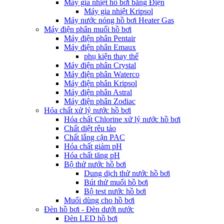
Máy gia nhiệt hồ bơi bằng Điện
Máy gia nhiệt Kripsol
Máy nước nóng hồ bơi Heater Gas
Máy điện phân muối hồ bơi
Máy điện phân Pentair
Máy điện phân Emaux
phụ kiện thay thế
Máy điện phân Crystal
Máy điện phân Waterco
Máy điện phân Kripsol
Máy điện phân Astral
Máy điện phân Zodiac
Hóa chất xử lý nước hồ bơi
Hóa chất Chlorine xử lý nước hồ bơi
Chất diệt rêu tảo
Chất lắng cặn PAC
Hóa chất giảm pH
Hóa chất tăng pH
Bộ thử nước hồ bơi
Dung dịch thử nước hồ bơi
Bút thử muối hồ bơi
Bộ test nước hồ bơi
Muối dùng cho hồ bơi
Đèn hồ bơi - Đèn dưới nước
Đèn LED hồ bơi