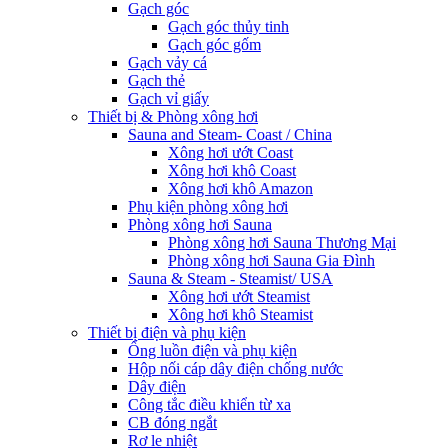
Gạch góc
Gạch góc thủy tinh
Gạch góc gốm
Gạch vảy cá
Gạch thẻ
Gạch vỉ giấy
Thiết bị & Phòng xông hơi
Sauna and Steam- Coast / China
Xông hơi ướt Coast
Xông hơi khô Coast
Xông hơi khô Amazon
Phụ kiện phòng xông hơi
Phòng xông hơi Sauna
Phòng xông hơi Sauna Thương Mại
Phòng xông hơi Sauna Gia Đình
Sauna & Steam - Steamist/ USA
Xông hơi ướt Steamist
Xông hơi khô Steamist
Thiết bị điện và phụ kiện
Ống luồn điện và phụ kiện
Hộp nối cáp dây điện chống nước
Dây điện
Công tắc điều khiển từ xa
CB đóng ngắt
Rơ le nhiệt