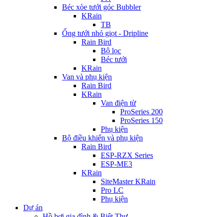
Béc xòe tưới góc Bubbler
KRain
TB
Ống tưới nhỏ giọt - Dripline
Rain Bird
Bộ lọc
Béc tưới
KRain
Van và phụ kiện
Rain Bird
KRain
Van điện từ
ProSeries 200
ProSeries 150
Phụ kiện
Bộ điều khiển và phụ kiện
Rain Bird
ESP-RZX Series
ESP-ME3
KRain
SiteMaster KRain
Pro LC
Phụ kiện
Dự án
Hồ bơi gia đình & Biệt Thự