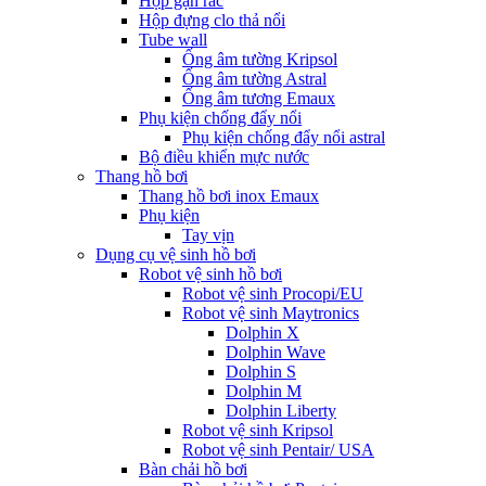
Hộp gạn rác
Hộp đựng clo thả nổi
Tube wall
Ống âm tường Kripsol
Ống âm tường Astral
Ống âm tương Emaux
Phụ kiện chống đẩy nổi
Phụ kiện chống đẩy nổi astral
Bộ điều khiển mực nước
Thang hồ bơi
Thang hồ bơi inox Emaux
Phụ kiện
Tay vịn
Dụng cụ vệ sinh hồ bơi
Robot vệ sinh hồ bơi
Robot vệ sinh Procopi/EU
Robot vệ sinh Maytronics
Dolphin X
Dolphin Wave
Dolphin S
Dolphin M
Dolphin Liberty
Robot vệ sinh Kripsol
Robot vệ sinh Pentair/ USA
Bàn chải hồ bơi