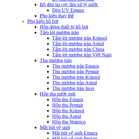
Bộ đèn tia cực tím xử lý nước
Đèn UV Emaux
Phụ kiện thay thế
Phụ kiện hồ bơi
Hộp đựng thiết bị hồ bơi
Tấm lót mương tràn
Tấm lót mương tràn Kripsol
Tấm lót mương tràn Astral
Tấm lót mương tràn China
Tấm lót mương tràn Việt Nam
Thu mương tràn
Thu mương tràn Emaux
Thu mương tràn Pentair
Thu mương tràn Kripsol
Thu mương tràn Astral
Thu mương tràn Inox
Hôp thu nước mặt
Hộp thu Emaux
Hộp thu Pentair
Hộp thu Kripsol
Hộp thu Astral
Hộp thu Waterco
Mắt hút vệ sinh
Mắt hút vệ sinh Emaux
Mắt hút vệ sinh Pentair