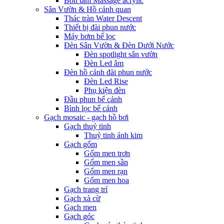
Bồn tắm Massage acrylic
Sân Vườn & Hồ cảnh quan
Thác tràn Water Descent
Thiết bị đài phun nước
Máy bơm bể lọc
Đèn Sân Vườn & Đèn Dưới Nước
Đèn spotlight sân vườn
Đèn Led âm
Đèn hồ cảnh đài phun nước
Đèn Led Rise
Phụ kiện đèn
Đầu phun bể cảnh
Bình lọc bể cảnh
Gạch mosaic - gạch hồ bơi
Gạch thuỷ tinh
Thuỷ tinh ánh kim
Gạch gốm
Gốm men trơn
Gốm men sần
Gốm men rạn
Gốm men hoa
Gạch trang trí
Gạch xà cừ
Gạch men
Gạch góc