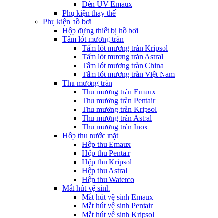
Đèn UV Emaux
Phụ kiện thay thế
Phụ kiện hồ bơi
Hộp đựng thiết bị hồ bơi
Tấm lót mương tràn
Tấm lót mương tràn Kripsol
Tấm lót mương tràn Astral
Tấm lót mương tràn China
Tấm lót mương tràn Việt Nam
Thu mương tràn
Thu mương tràn Emaux
Thu mương tràn Pentair
Thu mương tràn Kripsol
Thu mương tràn Astral
Thu mương tràn Inox
Hôp thu nước mặt
Hộp thu Emaux
Hộp thu Pentair
Hộp thu Kripsol
Hộp thu Astral
Hộp thu Waterco
Mắt hút vệ sinh
Mắt hút vệ sinh Emaux
Mắt hút vệ sinh Pentair
Mắt hút vệ sinh Kripsol