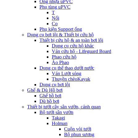
Ống nhựa uPVC
Phụ tùng uPVC
T
Nối
Co
Phụ kiện Support ống
Dụng cụ bơi lội & Thiết bị cứu hộ
Thiết bị cứu hộ & an toàn bơi lội
Dụng cụ cứu hộ khác
Ván cứu hộ - Lifeguard Board
Phao cứu hộ
Áo Phao
Dụng cụ thể thao dưới nước
Ván Lướt sóng
Thuyền chèoKayak
Dụng cụ bơi lội
Ghế & Dù Hồ bơi
Ghế hồ bơi
Dù hồ bơi
Thiết bị tưới cây sân vườn, cảnh quan
Bộ tưới sân vườn
Takagi
Holman
Cuộn vòi tưới
Bộ phun sương