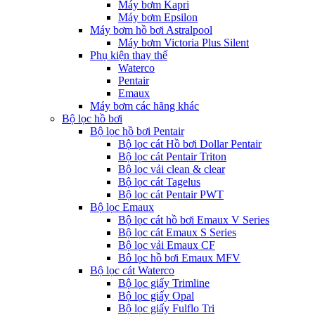
Máy bơm Kapri
Máy bơm Epsilon
Máy bơm hồ bơi Astralpool
Máy bơm Victoria Plus Silent
Phụ kiện thay thế
Waterco
Pentair
Emaux
Máy bơm các hãng khác
Bộ lọc hồ bơi
Bộ lọc hồ bơi Pentair
Bộ lọc cát Hồ bơi Dollar Pentair
Bộ lọc cát Pentair Triton
Bộ lọc vải clean & clear
Bộ lọc cát Tagelus
Bộ lọc cát Pentair PWT
Bộ lọc Emaux
Bộ lọc cát hồ bơi Emaux V Series
Bộ lọc cát Emaux S Series
Bộ lọc vải Emaux CF
Bô lọc hồ bơi Emaux MFV
Bộ lọc cát Waterco
Bộ lọc giấy Trimline
Bộ lọc giấy Opal
Bộ lọc giấy Fulflo Tri