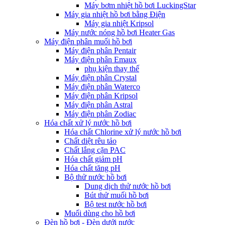
Máy bơm nhiệt hồ bơi LuckingStar
Máy gia nhiệt hồ bơi bằng Điện
Máy gia nhiệt Kripsol
Máy nước nóng hồ bơi Heater Gas
Máy điện phân muối hồ bơi
Máy điện phân Pentair
Máy điện phân Emaux
phụ kiện thay thế
Máy điện phân Crystal
Máy điện phân Waterco
Máy điện phân Kripsol
Máy điện phân Astral
Máy điện phân Zodiac
Hóa chất xử lý nước hồ bơi
Hóa chất Chlorine xử lý nước hồ bơi
Chất diệt rêu tảo
Chất lắng cặn PAC
Hóa chất giảm pH
Hóa chất tăng pH
Bộ thử nước hồ bơi
Dung dịch thử nước hồ bơi
Bút thử muối hồ bơi
Bộ test nước hồ bơi
Muối dùng cho hồ bơi
Đèn hồ bơi - Đèn dưới nước