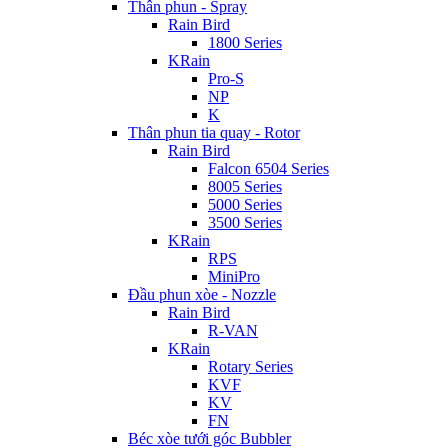
Thân phun - Spray
Rain Bird
1800 Series
KRain
Pro-S
NP
K
Thân phun tia quay - Rotor
Rain Bird
Falcon 6504 Series
8005 Series
5000 Series
3500 Series
KRain
RPS
MiniPro
Đầu phun xòe - Nozzle
Rain Bird
R-VAN
KRain
Rotary Series
KVF
KV
FN
Béc xòe tưới góc Bubbler