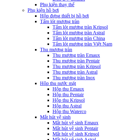
Phụ kiện thay thế
Phụ kiện hồ bơi
Hộp đựng thiết bị hồ bơi
Tấm lót mương tràn
Tấm lót mương tràn Kripsol
Tấm lót mương tràn Astral
Tấm lót mương tràn China
Tấm lót mương tràn Việt Nam
Thu mương tràn
Thu mương tràn Emaux
Thu mương tràn Pentair
Thu mương tràn Kripsol
Thu mương tràn Astral
Thu mương tràn Inox
Hôp thu nước mặt
Hộp thu Emaux
Hộp thu Pentair
Hộp thu Kripsol
Hộp thu Astral
Hộp thu Waterco
Mắt hút vệ sinh
Mắt hút vệ sinh Emaux
Mắt hút vệ sinh Pentair
Mắt hút vệ sinh Kripsol
Mắt hút vệ sinh Astral