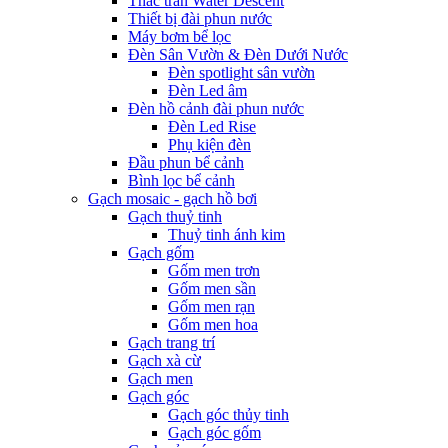
Thác tràn Water Descent
Thiết bị đài phun nước
Máy bơm bể lọc
Đèn Sân Vườn & Đèn Dưới Nước
Đèn spotlight sân vườn
Đèn Led âm
Đèn hồ cảnh đài phun nước
Đèn Led Rise
Phụ kiện đèn
Đầu phun bể cảnh
Bình lọc bể cảnh
Gạch mosaic - gạch hồ bơi
Gạch thuỷ tinh
Thuỷ tinh ánh kim
Gạch gốm
Gốm men trơn
Gốm men sần
Gốm men rạn
Gốm men hoa
Gạch trang trí
Gạch xà cừ
Gạch men
Gạch góc
Gạch góc thủy tinh
Gạch góc gốm