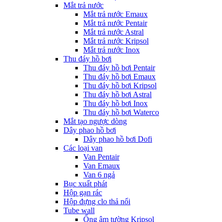
Mắt trả nước
Mắt trả nước Emaux
Mắt trả nước Pentair
Mắt trả nước Astral
Mắt trả nước Kripsol
Mắt trả nước Inox
Thu đáy hồ bơi
Thu đáy hồ bơi Pentair
Thu đáy hồ bơi Emaux
Thu đáy hồ bơi Kripsol
Thu đáy hồ bơi Astral
Thu đáy hồ bơi Inox
Thu đáy hồ bơi Waterco
Mắt tạo ngược dòng
Dây phao hồ bơi
Dây phao hồ bơi Dofi
Các loại van
Van Pentair
Van Emaux
Van 6 ngả
Bục xuất phát
Hộp gạn rác
Hộp đựng clo thả nổi
Tube wall
Ống âm tường Kripsol