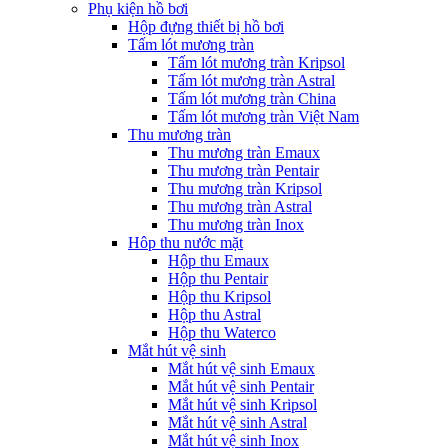
Phụ kiện hồ bơi
Hộp đựng thiết bị hồ bơi
Tấm lót mương tràn
Tấm lót mương tràn Kripsol
Tấm lót mương tràn Astral
Tấm lót mương tràn China
Tấm lót mương tràn Việt Nam
Thu mương tràn
Thu mương tràn Emaux
Thu mương tràn Pentair
Thu mương tràn Kripsol
Thu mương tràn Astral
Thu mương tràn Inox
Hôp thu nước mặt
Hộp thu Emaux
Hộp thu Pentair
Hộp thu Kripsol
Hộp thu Astral
Hộp thu Waterco
Mắt hút vệ sinh
Mắt hút vệ sinh Emaux
Mắt hút vệ sinh Pentair
Mắt hút vệ sinh Kripsol
Mắt hút vệ sinh Astral
Mắt hút vệ sinh Inox