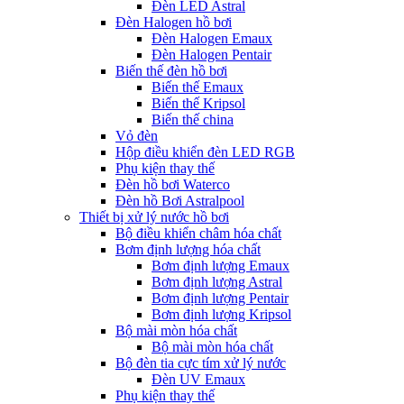
Đèn LED Astral
Đèn Halogen hồ bơi
Đèn Halogen Emaux
Đèn Halogen Pentair
Biến thế đèn hồ bơi
Biến thế Emaux
Biến thế Kripsol
Biến thế china
Vỏ đèn
Hộp điều khiển đèn LED RGB
Phụ kiện thay thế
Đèn hồ bơi Waterco
Đèn hồ Bơi Astralpool
Thiết bị xử lý nước hồ bơi
Bộ điều khiển châm hóa chất
Bơm định lượng hóa chất
Bơm định lượng Emaux
Bơm định lượng Astral
Bơm định lượng Pentair
Bơm định lượng Kripsol
Bộ mài mòn hóa chất
Bộ mài mòn hóa chất
Bộ đèn tia cực tím xử lý nước
Đèn UV Emaux
Phụ kiện thay thế