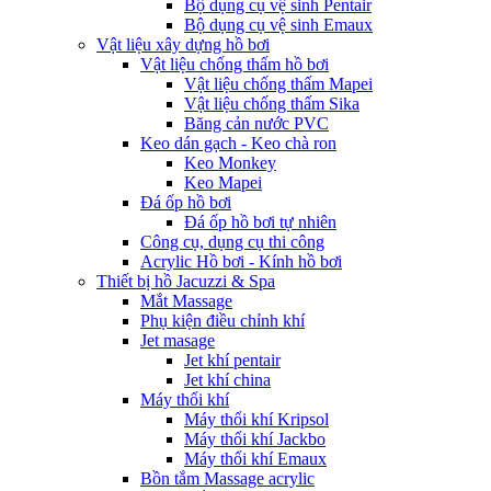
Bộ dụng cụ vệ sinh Pentair
Bộ dụng cụ vệ sinh Emaux
Vật liệu xây dựng hồ bơi
Vật liệu chống thấm hồ bơi
Vật liệu chống thấm Mapei
Vật liệu chống thấm Sika
Băng cản nước PVC
Keo dán gạch - Keo chà ron
Keo Monkey
Keo Mapei
Đá ốp hồ bơi
Đá ốp hồ bơi tự nhiên
Công cụ, dụng cụ thi công
Acrylic Hồ bơi - Kính hồ bơi
Thiết bị hồ Jacuzzi & Spa
Mắt Massage
Phụ kiện điều chỉnh khí
Jet masage
Jet khí pentair
Jet khí china
Máy thổi khí
Máy thổi khí Kripsol
Máy thổi khí Jackbo
Máy thổi khí Emaux
Bồn tắm Massage acrylic