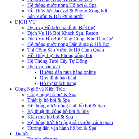
Hệ thống nước nóng Hồ bơi & Spa
Hồ Thủy lực Jacuzzi & Phòng Xông hơi
Sân Vườn & Đài Phun nước
DỊCH VỤ
Dịch vụ Hồ bơi Gia đình, Biệt thự
Dịch Vụ Hồ Bơi Khách Sạn, Resort
Dịch Vụ Hồ Bơi Công Cộng, Khu Dân Cư
Hệ thống nước nóng Dân dụng & Hồ Bơi
Thi Công Sân Vườn & Hồ Cảnh Quan
Hồ Thủy Lực & Phòng xông hơi
Hệ Thống Tưới Cây Tự Động
Dịch vụ hậu mãi
Hướng dẫn mua hàng online
Quy định bảo hành
Hỗ trợ khách hàng
Công Nghệ và Kiến Trúc
Công nghệ hồ bơi & Spa
Thiết bị hồ bơi & Spa
Hệ thống nước nóng lạnh hồ bơi & Spa
Kỹ thuật thi công hồ bơi & Spa
Kiến trúc hồ bơi & Spa
Hệ thống tưới tự động sân vườn, cảnh quan
Hướng dẫn vận hành hồ bơi & Spa
Tin tức