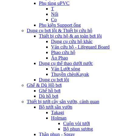
Phụ tùng uPVC
T
Nối
Co
Phụ kiện Support ống
Dụng cụ bơi lội & Thiết bị cứu hộ
Thiết bị cứu hộ & an toàn bơi lội
Dụng cụ cứu hộ khác
Ván cứu hộ - Lifeguard Board
Phao cứu hộ
Áo Phao
Dụng cụ thể thao dưới nước
Ván Lướt sóng
Thuyền chèoKayak
Dụng cụ bơi lội
Ghế & Dù Hồ bơi
Ghế hồ bơi
Dù hồ bơi
Thiết bị tưới cây sân vườn, cảnh quan
Bộ tưới sân vườn
Takagi
Holman
Cuộn vòi tưới
Bộ phun sương
Thân phun - Spray