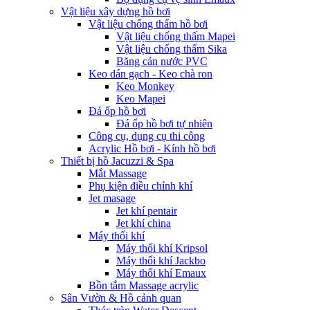
Vật liệu xây dựng hồ bơi
Vật liệu chống thấm hồ bơi
Vật liệu chống thấm Mapei
Vật liệu chống thấm Sika
Băng cản nước PVC
Keo dán gạch - Keo chà ron
Keo Monkey
Keo Mapei
Đá ốp hồ bơi
Đá ốp hồ bơi tự nhiên
Công cụ, dụng cụ thi công
Acrylic Hồ bơi - Kính hồ bơi
Thiết bị hồ Jacuzzi & Spa
Mắt Massage
Phụ kiện điều chỉnh khí
Jet masage
Jet khí pentair
Jet khí china
Máy thổi khí
Máy thổi khí Kripsol
Máy thổi khí Jackbo
Máy thổi khí Emaux
Bồn tắm Massage acrylic
Sân Vườn & Hồ cảnh quan