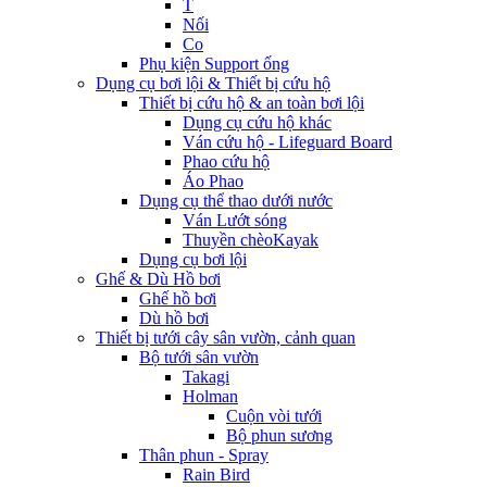
T
Nối
Co
Phụ kiện Support ống
Dụng cụ bơi lội & Thiết bị cứu hộ
Thiết bị cứu hộ & an toàn bơi lội
Dụng cụ cứu hộ khác
Ván cứu hộ - Lifeguard Board
Phao cứu hộ
Áo Phao
Dụng cụ thể thao dưới nước
Ván Lướt sóng
Thuyền chèoKayak
Dụng cụ bơi lội
Ghế & Dù Hồ bơi
Ghế hồ bơi
Dù hồ bơi
Thiết bị tưới cây sân vườn, cảnh quan
Bộ tưới sân vườn
Takagi
Holman
Cuộn vòi tưới
Bộ phun sương
Thân phun - Spray
Rain Bird