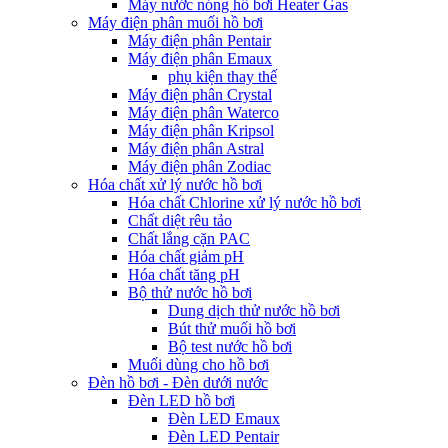
Máy nước nóng hồ bơi Heater Gas
Máy điện phân muối hồ bơi
Máy điện phân Pentair
Máy điện phân Emaux
phụ kiện thay thế
Máy điện phân Crystal
Máy điện phân Waterco
Máy điện phân Kripsol
Máy điện phân Astral
Máy điện phân Zodiac
Hóa chất xử lý nước hồ bơi
Hóa chất Chlorine xử lý nước hồ bơi
Chất diệt rêu tảo
Chất lắng cặn PAC
Hóa chất giảm pH
Hóa chất tăng pH
Bộ thử nước hồ bơi
Dung dịch thử nước hồ bơi
Bút thử muối hồ bơi
Bộ test nước hồ bơi
Muối dùng cho hồ bơi
Đèn hồ bơi - Đèn dưới nước
Đèn LED hồ bơi
Đèn LED Emaux
Đèn LED Pentair