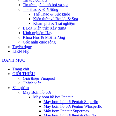
Tin tức công ty
Tin tức ngành hồ bơi và spa
Thể thao & Đời Sống
Thể Thao & Sức khỏe
Kiến thức về Bơi lội & Spa
Khám phá & Trải nghiệm
BLog Kiến trúc Xây dựng
Kinh nghiệm Hay
Khoa Học & Môi Trường
Góc nhìn cuộc sống
Tuyển dụng
LIÊN HỆ
DANH MỤC
Trang chủ
GIỚI THIỆU
Giới thiệu Vinapool
Thành viên
Sản phẩm
Máy Bơm hồ bơi
Máy bơm hồ bơi Pentair
Máy bơm hồ bơi Pentair Superflo
Máy bơm hồ bơi Pentair Whisperflo
Máy bơm Pentair Supermax
Máy bơm hồ bơi Pentair Optiflo