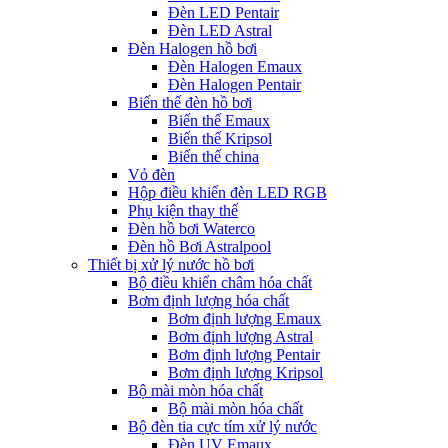
Đèn LED Pentair
Đèn LED Astral
Đèn Halogen hồ bơi
Đèn Halogen Emaux
Đèn Halogen Pentair
Biến thế đèn hồ bơi
Biến thế Emaux
Biến thế Kripsol
Biến thế china
Vỏ đèn
Hộp điều khiển đèn LED RGB
Phụ kiện thay thế
Đèn hồ bơi Waterco
Đèn hồ Bơi Astralpool
Thiết bị xử lý nước hồ bơi
Bộ điều khiển châm hóa chất
Bơm định lượng hóa chất
Bơm định lượng Emaux
Bơm định lượng Astral
Bơm định lượng Pentair
Bơm định lượng Kripsol
Bộ mài mòn hóa chất
Bộ mài mòn hóa chất
Bộ đèn tia cực tím xử lý nước
Đèn UV Emaux