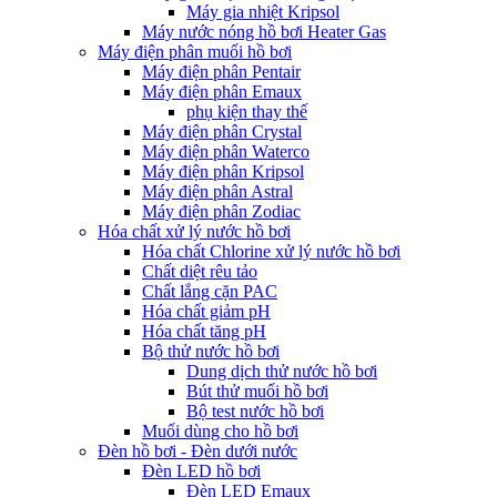
Máy gia nhiệt Kripsol
Máy nước nóng hồ bơi Heater Gas
Máy điện phân muối hồ bơi
Máy điện phân Pentair
Máy điện phân Emaux
phụ kiện thay thế
Máy điện phân Crystal
Máy điện phân Waterco
Máy điện phân Kripsol
Máy điện phân Astral
Máy điện phân Zodiac
Hóa chất xử lý nước hồ bơi
Hóa chất Chlorine xử lý nước hồ bơi
Chất diệt rêu tảo
Chất lắng cặn PAC
Hóa chất giảm pH
Hóa chất tăng pH
Bộ thử nước hồ bơi
Dung dịch thử nước hồ bơi
Bút thử muối hồ bơi
Bộ test nước hồ bơi
Muối dùng cho hồ bơi
Đèn hồ bơi - Đèn dưới nước
Đèn LED hồ bơi
Đèn LED Emaux