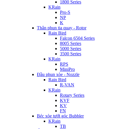
1800 Series
KRain
Pro-S
NP
K
Thân phun tia quay - Rotor
Rain Bird
Falcon 6504 Series
8005 Series
5000 Series
3500 Series
KRain
RPS
MiniPro
Đầu phun xòe - Nozzle
Rain Bird
R-VAN
KRain
Rotary Series
KVF
KV
FN
Béc xòe tưới góc Bubbler
KRain
TB