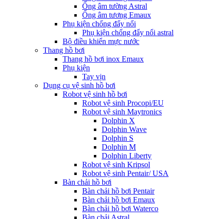
Ống âm tường Astral
Ống âm tương Emaux
Phụ kiện chống đẩy nổi
Phụ kiện chống đẩy nổi astral
Bộ điều khiển mực nước
Thang hồ bơi
Thang hồ bơi inox Emaux
Phụ kiện
Tay vịn
Dụng cụ vệ sinh hồ bơi
Robot vệ sinh hồ bơi
Robot vệ sinh Procopi/EU
Robot vệ sinh Maytronics
Dolphin X
Dolphin Wave
Dolphin S
Dolphin M
Dolphin Liberty
Robot vệ sinh Kripsol
Robot vệ sinh Pentair/ USA
Bàn chải hồ bơi
Bàn chải hồ bơi Pentair
Bàn chải hồ bơi Emaux
Bàn chải hồ bơi Waterco
Bàn chải Astral