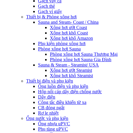
Gạch vảy cá
Gạch thẻ
Gạch vỉ giấy
Thiết bị & Phòng xông hơi
Sauna and Steam- Coast / China
Xông hơi ướt Coast
Xông hơi khô Coast
Xông hơi khô Amazon
Phụ kiện phòng xông hơi
Phòng xông hơi Sauna
Phòng xông hơi Sauna Thương Mại
Phòng xông hơi Sauna Gia Đình
Sauna & Steam - Steamist/ USA
Xông hơi ướt Steamist
Xông hơi khô Steamist
Thiết bị điện và phụ kiện
Ống luồn điện và phụ kiện
Hộp nối cáp dây điện chống nước
Dây điện
Công tắc điều khiển từ xa
CB đóng ngắt
Rơ le nhiệt
Ống nước và phụ kiện
Ống nhựa uPVC
Phụ tùng uPVC