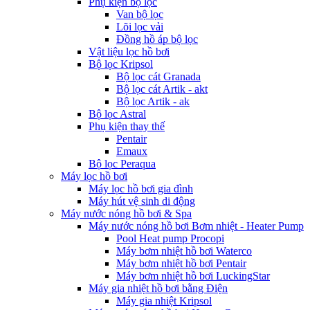
Phụ kiện bộ lọc
Van bộ lọc
Lõi lọc vải
Đồng hồ áp bộ lọc
Vật liệu lọc hồ bơi
Bộ lọc Kripsol
Bộ lọc cát Granada
Bộ lọc cát Artik - akt
Bộ lọc Artik - ak
Bộ lọc Astral
Phụ kiện thay thế
Pentair
Emaux
Bộ lọc Peraqua
Máy lọc hồ bơi
Máy lọc hồ bơi gia đình
Máy hút vệ sinh di động
Máy nước nóng hồ bơi & Spa
Máy nước nóng hồ bơi Bơm nhiệt - Heater Pump
Pool Heat pump Procopi
Máy bơm nhiệt hồ bơi Waterco
Máy bơm nhiệt hồ bơi Pentair
Máy bơm nhiệt hồ bơi LuckingStar
Máy gia nhiệt hồ bơi bằng Điện
Máy gia nhiệt Kripsol