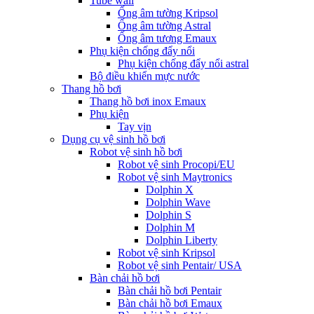
Tube wall
Ống âm tường Kripsol
Ống âm tường Astral
Ống âm tương Emaux
Phụ kiện chống đẩy nổi
Phụ kiện chống đẩy nổi astral
Bộ điều khiển mực nước
Thang hồ bơi
Thang hồ bơi inox Emaux
Phụ kiện
Tay vịn
Dụng cụ vệ sinh hồ bơi
Robot vệ sinh hồ bơi
Robot vệ sinh Procopi/EU
Robot vệ sinh Maytronics
Dolphin X
Dolphin Wave
Dolphin S
Dolphin M
Dolphin Liberty
Robot vệ sinh Kripsol
Robot vệ sinh Pentair/ USA
Bàn chải hồ bơi
Bàn chải hồ bơi Pentair
Bàn chải hồ bơi Emaux