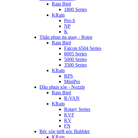
Rain Bird
1800 Series
KRain
Pro-S
NP
K
Thân phun tia quay - Rotor
Rain Bird
Falcon 6504 Series
8005 Series
5000 Series
3500 Series
KRain
RPS
MiniPro
Đầu phun xòe - Nozzle
Rain Bird
R-VAN
KRain
Rotary Series
KVF
KV
FN
Béc xòe tưới góc Bubbler
KRain