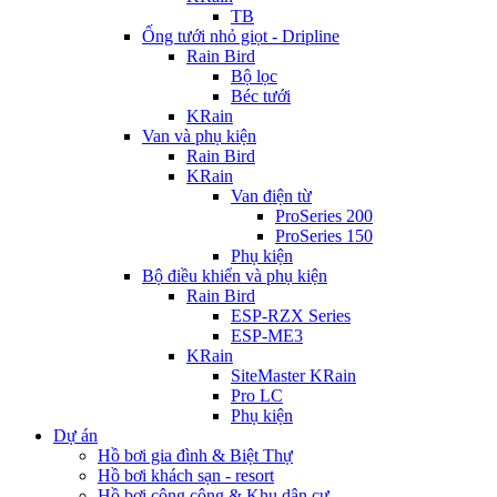
TB
Ống tưới nhỏ giọt - Dripline
Rain Bird
Bộ lọc
Béc tưới
KRain
Van và phụ kiện
Rain Bird
KRain
Van điện từ
ProSeries 200
ProSeries 150
Phụ kiện
Bộ điều khiển và phụ kiện
Rain Bird
ESP-RZX Series
ESP-ME3
KRain
SiteMaster KRain
Pro LC
Phụ kiện
Dự án
Hồ bơi gia đình & Biệt Thự
Hồ bơi khách sạn - resort
Hồ bơi công cộng & Khu dân cư