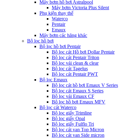
Máy bơm hồ bơi Astralpool
Máy bơm Victoria Plus Silent
Phụ kiện thay thế
Waterco
Pentair
Emaux
Máy bơm các hãng khác
Bộ lọc hồ bơi
Bộ lọc hồ bơi Pentair
Bộ lọc cát Hồ bơi Dollar Pentair
Bộ lọc cát Pentair Triton
Bộ lọc vải clean & clear
Bộ lọc cát Tagelus
Bộ lọc cát Pentair PWT
Bộ lọc Emaux
Bộ lọc cát hồ bơi Emaux V Series
Bộ lọc cát Emaux S Series
Bộ lọc vải Emaux CF
Bô lọc hồ bơi Emaux MFV
Bộ lọc cát Waterco
Bộ lọc giấy Trimline
Bộ lọc giấy Opal
Bộ lọc giấy Fulflo Tri
Bộ lọc cát van Top Micron
Bộ lọc cát van Side micron