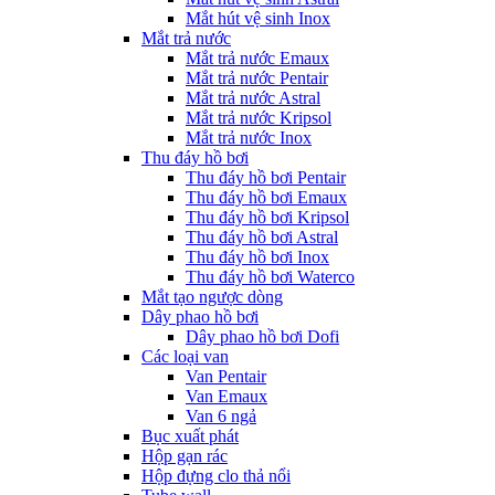
Mắt hút vệ sinh Inox
Mắt trả nước
Mắt trả nước Emaux
Mắt trả nước Pentair
Mắt trả nước Astral
Mắt trả nước Kripsol
Mắt trả nước Inox
Thu đáy hồ bơi
Thu đáy hồ bơi Pentair
Thu đáy hồ bơi Emaux
Thu đáy hồ bơi Kripsol
Thu đáy hồ bơi Astral
Thu đáy hồ bơi Inox
Thu đáy hồ bơi Waterco
Mắt tạo ngược dòng
Dây phao hồ bơi
Dây phao hồ bơi Dofi
Các loại van
Van Pentair
Van Emaux
Van 6 ngả
Bục xuất phát
Hộp gạn rác
Hộp đựng clo thả nổi