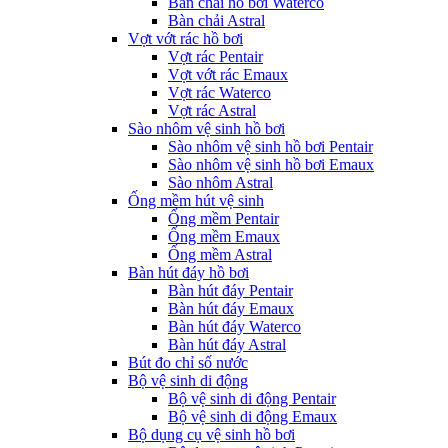
Bàn chải hồ bơi Waterco
Bàn chải Astral
Vợt vớt rác hồ bơi
Vợt rác Pentair
Vợt vớt rác Emaux
Vợt rác Waterco
Vợt rác Astral
Sào nhôm vệ sinh hồ bơi
Sào nhôm vệ sinh hồ bơi Pentair
Sào nhôm vệ sinh hồ bơi Emaux
Sào nhôm Astral
Ống mềm hút vệ sinh
Ống mềm Pentair
Ống mềm Emaux
Ống mềm Astral
Bàn hút đáy hồ bơi
Bàn hút đáy Pentair
Bàn hút đáy Emaux
Bàn hút đáy Waterco
Bàn hút đáy Astral
Bút đo chỉ số nước
Bộ vệ sinh di động
Bộ vệ sinh di động Pentair
Bộ vệ sinh di động Emaux
Bộ dụng cụ vệ sinh hồ bơi