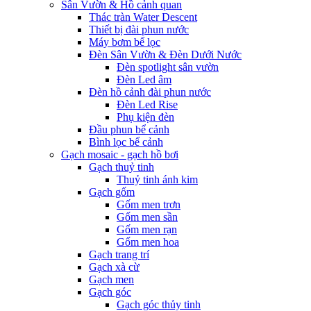
Sân Vườn & Hồ cảnh quan
Thác tràn Water Descent
Thiết bị đài phun nước
Máy bơm bể lọc
Đèn Sân Vườn & Đèn Dưới Nước
Đèn spotlight sân vườn
Đèn Led âm
Đèn hồ cảnh đài phun nước
Đèn Led Rise
Phụ kiện đèn
Đầu phun bể cảnh
Bình lọc bể cảnh
Gạch mosaic - gạch hồ bơi
Gạch thuỷ tinh
Thuỷ tinh ánh kim
Gạch gốm
Gốm men trơn
Gốm men sần
Gốm men rạn
Gốm men hoa
Gạch trang trí
Gạch xà cừ
Gạch men
Gạch góc
Gạch góc thủy tinh