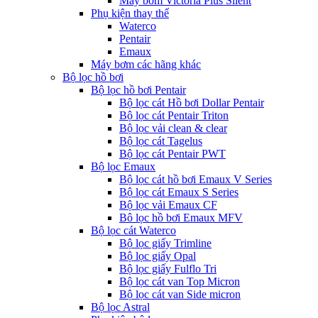
Máy bơm Victoria Plus Silent
Phụ kiện thay thế
Waterco
Pentair
Emaux
Máy bơm các hãng khác
Bộ lọc hồ bơi
Bộ lọc hồ bơi Pentair
Bộ lọc cát Hồ bơi Dollar Pentair
Bộ lọc cát Pentair Triton
Bộ lọc vải clean & clear
Bộ lọc cát Tagelus
Bộ lọc cát Pentair PWT
Bộ lọc Emaux
Bộ lọc cát hồ bơi Emaux V Series
Bộ lọc cát Emaux S Series
Bộ lọc vải Emaux CF
Bô lọc hồ bơi Emaux MFV
Bộ lọc cát Waterco
Bộ lọc giấy Trimline
Bộ lọc giấy Opal
Bộ lọc giấy Fulflo Tri
Bộ lọc cát van Top Micron
Bộ lọc cát van Side micron
Bộ lọc Astral