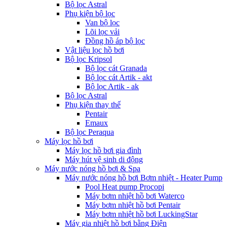
Bộ lọc Astral
Phụ kiện bộ lọc
Van bộ lọc
Lõi lọc vải
Đồng hồ áp bộ lọc
Vật liệu lọc hồ bơi
Bộ lọc Kripsol
Bộ lọc cát Granada
Bộ lọc cát Artik - akt
Bộ lọc Artik - ak
Bộ lọc Astral
Phụ kiện thay thế
Pentair
Emaux
Bộ lọc Peraqua
Máy lọc hồ bơi
Máy lọc hồ bơi gia đình
Máy hút vệ sinh di động
Máy nước nóng hồ bơi & Spa
Máy nước nóng hồ bơi Bơm nhiệt - Heater Pump
Pool Heat pump Procopi
Máy bơm nhiệt hồ bơi Waterco
Máy bơm nhiệt hồ bơi Pentair
Máy bơm nhiệt hồ bơi LuckingStar
Máy gia nhiệt hồ bơi bằng Điện