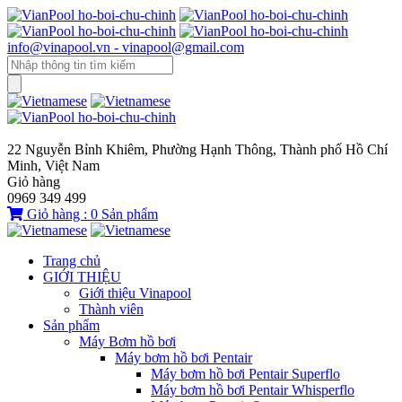
info@vinapool.vn - vinapool@gmail.com
22 Nguyễn Bỉnh Khiêm, Phường Hạnh Thông, Thành phố Hồ Chí
Minh, Việt Nam
Giỏ hàng
0969 349 499
Giỏ hàng :
0
Sản phẩm
Trang chủ
GIỚI THIỆU
Giới thiệu Vinapool
Thành viên
Sản phẩm
Máy Bơm hồ bơi
Máy bơm hồ bơi Pentair
Máy bơm hồ bơi Pentair Superflo
Máy bơm hồ bơi Pentair Whisperflo