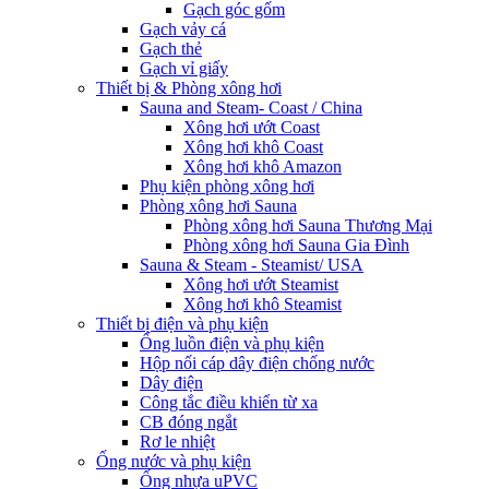
Gạch góc gốm
Gạch vảy cá
Gạch thẻ
Gạch vỉ giấy
Thiết bị & Phòng xông hơi
Sauna and Steam- Coast / China
Xông hơi ướt Coast
Xông hơi khô Coast
Xông hơi khô Amazon
Phụ kiện phòng xông hơi
Phòng xông hơi Sauna
Phòng xông hơi Sauna Thương Mại
Phòng xông hơi Sauna Gia Đình
Sauna & Steam - Steamist/ USA
Xông hơi ướt Steamist
Xông hơi khô Steamist
Thiết bị điện và phụ kiện
Ống luồn điện và phụ kiện
Hộp nối cáp dây điện chống nước
Dây điện
Công tắc điều khiển từ xa
CB đóng ngắt
Rơ le nhiệt
Ống nước và phụ kiện
Ống nhựa uPVC