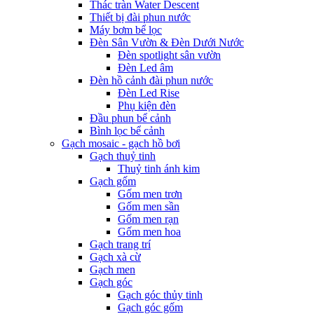
Thác tràn Water Descent
Thiết bị đài phun nước
Máy bơm bể lọc
Đèn Sân Vườn & Đèn Dưới Nước
Đèn spotlight sân vườn
Đèn Led âm
Đèn hồ cảnh đài phun nước
Đèn Led Rise
Phụ kiện đèn
Đầu phun bể cảnh
Bình lọc bể cảnh
Gạch mosaic - gạch hồ bơi
Gạch thuỷ tinh
Thuỷ tinh ánh kim
Gạch gốm
Gốm men trơn
Gốm men sần
Gốm men rạn
Gốm men hoa
Gạch trang trí
Gạch xà cừ
Gạch men
Gạch góc
Gạch góc thủy tinh
Gạch góc gốm