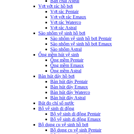
Bàn chải Astral
Vợt vớt rác hồ bơi
Vợt rác Pentair
Vợt vớt rác Emaux
Vợt rác Waterco
Vợt rác Astral
Sào nhôm vệ sinh hồ bơi
Sào nhôm vệ sinh hồ bơi Pentair
Sào nhôm vệ sinh hồ bơi Emaux
Sào nhôm Astral
Ống mềm hút vệ sinh
Ống mềm Pentair
Ống mềm Emaux
Ống mềm Astral
Bàn hút đáy hồ bơi
Bàn hút đáy Pentair
Bàn hút đáy Emaux
Bàn hút đáy Waterco
Bàn hút đáy Astral
Bút đo chỉ số nước
Bộ vệ sinh di động
Bộ vệ sinh di động Pentair
Bộ vệ sinh di động Emaux
Bộ dụng cụ vệ sinh hồ bơi
Bộ dụng cụ vệ sinh Pentair