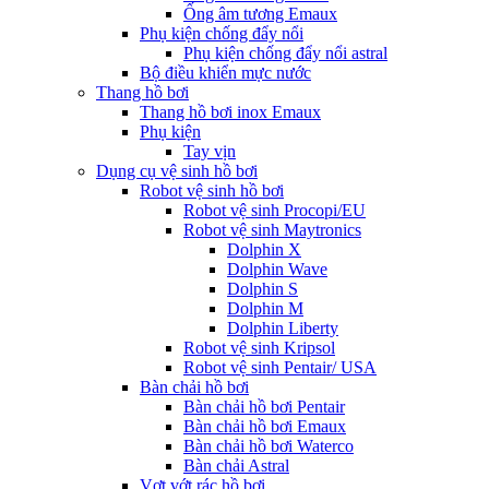
Ống âm tương Emaux
Phụ kiện chống đẩy nổi
Phụ kiện chống đẩy nổi astral
Bộ điều khiển mực nước
Thang hồ bơi
Thang hồ bơi inox Emaux
Phụ kiện
Tay vịn
Dụng cụ vệ sinh hồ bơi
Robot vệ sinh hồ bơi
Robot vệ sinh Procopi/EU
Robot vệ sinh Maytronics
Dolphin X
Dolphin Wave
Dolphin S
Dolphin M
Dolphin Liberty
Robot vệ sinh Kripsol
Robot vệ sinh Pentair/ USA
Bàn chải hồ bơi
Bàn chải hồ bơi Pentair
Bàn chải hồ bơi Emaux
Bàn chải hồ bơi Waterco
Bàn chải Astral
Vợt vớt rác hồ bơi