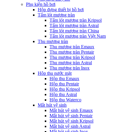
Phụ kiện hồ bơi
Hộp đựng thiết bị hồ bơi
Tấm lót mương tràn
Tấm lót mương tràn Kripsol
Tấm lót mương tràn Astral
Tấm lót mương tràn China
Tấm lót mương tràn Việt Nam
Thu mương tràn
Thu mương tràn Emaux
Thu mương tràn Pentair
Thu mương tràn Kripsol
Thu mương tràn Astral
Thu mương tràn Inox
Hôp thu nước mặt
Hộp thu Emaux
Hộp thu Pentair
Hộp thu Kripsol
Hộp thu Astral
Hộp thu Waterco
Mắt hút vệ sinh
Mắt hút vệ sinh Emaux
Mắt hút vệ sinh Pentair
Mắt hút vệ sinh Kripsol
Mắt hút vệ sinh Astral
Mắt hút vệ sinh Inox