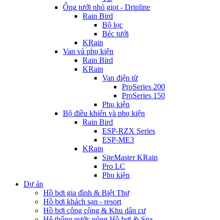
Ống tưới nhỏ giọt - Dripline
Rain Bird
Bộ lọc
Béc tưới
KRain
Van và phụ kiện
Rain Bird
KRain
Van điện từ
ProSeries 200
ProSeries 150
Phụ kiện
Bộ điều khiển và phụ kiện
Rain Bird
ESP-RZX Series
ESP-ME3
KRain
SiteMaster KRain
Pro LC
Phụ kiện
Dự án
Hồ bơi gia đình & Biệt Thự
Hồ bơi khách sạn - resort
Hồ bơi công cộng & Khu dân cư
Hệ thống nước nóng Hồ bơi & Spa