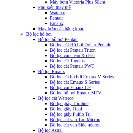
Máy bơm Victoria Plus Silent
Phụ kiện thay thế
Waterco
Pentair
Emaux
Máy bơm các hãng khác
Bộ lọc hồ bơi
Bộ lọc hồ bơi Pentair
Bộ lọc cát Hồ bơi Dollar Pentair
Bộ lọc cát Pentair Triton
Bộ lọc vải clean & clear
Bộ lọc cát Tagelus
Bộ lọc cát Pentair PWT
Bộ lọc Emaux
Bộ lọc cát hồ bơi Emaux V Series
Bộ lọc cát Emaux S Series
Bộ lọc vải Emaux CF
Bô lọc hồ bơi Emaux MFV
Bộ lọc cát Waterco
Bộ lọc giấy Trimline
Bộ lọc giấy Opal
Bộ lọc giấy Fulflo Tri
Bộ lọc cát van Top Micron
Bộ lọc cát van Side micron
Bộ lọc Astral