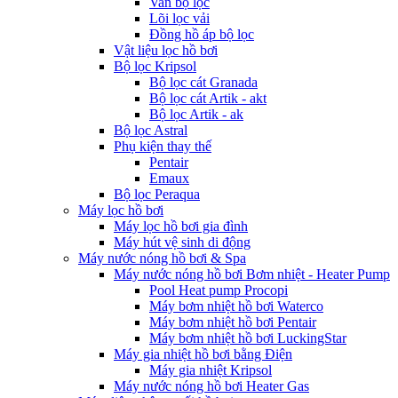
Van bộ lọc
Lõi lọc vải
Đồng hồ áp bộ lọc
Vật liệu lọc hồ bơi
Bộ lọc Kripsol
Bộ lọc cát Granada
Bộ lọc cát Artik - akt
Bộ lọc Artik - ak
Bộ lọc Astral
Phụ kiện thay thế
Pentair
Emaux
Bộ lọc Peraqua
Máy lọc hồ bơi
Máy lọc hồ bơi gia đình
Máy hút vệ sinh di động
Máy nước nóng hồ bơi & Spa
Máy nước nóng hồ bơi Bơm nhiệt - Heater Pump
Pool Heat pump Procopi
Máy bơm nhiệt hồ bơi Waterco
Máy bơm nhiệt hồ bơi Pentair
Máy bơm nhiệt hồ bơi LuckingStar
Máy gia nhiệt hồ bơi bằng Điện
Máy gia nhiệt Kripsol
Máy nước nóng hồ bơi Heater Gas