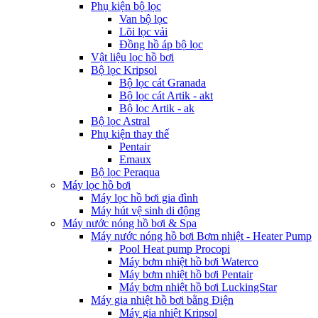
Phụ kiện bộ lọc
Van bộ lọc
Lõi lọc vải
Đồng hồ áp bộ lọc
Vật liệu lọc hồ bơi
Bộ lọc Kripsol
Bộ lọc cát Granada
Bộ lọc cát Artik - akt
Bộ lọc Artik - ak
Bộ lọc Astral
Phụ kiện thay thế
Pentair
Emaux
Bộ lọc Peraqua
Máy lọc hồ bơi
Máy lọc hồ bơi gia đình
Máy hút vệ sinh di động
Máy nước nóng hồ bơi & Spa
Máy nước nóng hồ bơi Bơm nhiệt - Heater Pump
Pool Heat pump Procopi
Máy bơm nhiệt hồ bơi Waterco
Máy bơm nhiệt hồ bơi Pentair
Máy bơm nhiệt hồ bơi LuckingStar
Máy gia nhiệt hồ bơi bằng Điện
Máy gia nhiệt Kripsol