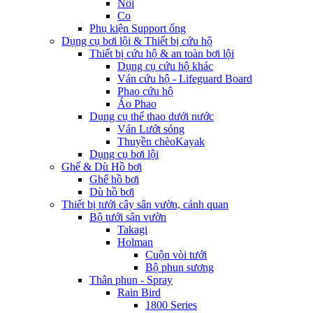
Nối
Co
Phụ kiện Support ống
Dụng cụ bơi lội & Thiết bị cứu hộ
Thiết bị cứu hộ & an toàn bơi lội
Dụng cụ cứu hộ khác
Ván cứu hộ - Lifeguard Board
Phao cứu hộ
Áo Phao
Dụng cụ thể thao dưới nước
Ván Lướt sóng
Thuyền chèoKayak
Dụng cụ bơi lội
Ghế & Dù Hồ bơi
Ghế hồ bơi
Dù hồ bơi
Thiết bị tưới cây sân vườn, cảnh quan
Bộ tưới sân vườn
Takagi
Holman
Cuộn vòi tưới
Bộ phun sương
Thân phun - Spray
Rain Bird
1800 Series