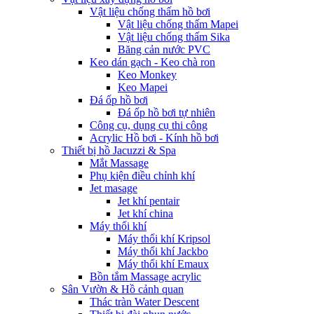
Vật liệu chống thấm hồ bơi
Vật liệu chống thấm Mapei
Vật liệu chống thấm Sika
Băng cản nước PVC
Keo dán gạch - Keo chà ron
Keo Monkey
Keo Mapei
Đá ốp hồ bơi
Đá ốp hồ bơi tự nhiên
Công cụ, dụng cụ thi công
Acrylic Hồ bơi - Kính hồ bơi
Thiết bị hồ Jacuzzi & Spa
Mắt Massage
Phụ kiện điều chỉnh khí
Jet masage
Jet khí pentair
Jet khí china
Máy thổi khí
Máy thổi khí Kripsol
Máy thổi khí Jackbo
Máy thổi khí Emaux
Bồn tắm Massage acrylic
Sân Vườn & Hồ cảnh quan
Thác tràn Water Descent