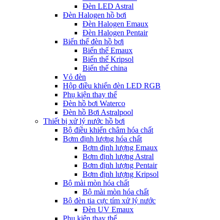
Đèn LED Astral
Đèn Halogen hồ bơi
Đèn Halogen Emaux
Đèn Halogen Pentair
Biến thế đèn hồ bơi
Biến thế Emaux
Biến thế Kripsol
Biến thế china
Vỏ đèn
Hộp điều khiển đèn LED RGB
Phụ kiện thay thế
Đèn hồ bơi Waterco
Đèn hồ Bơi Astralpool
Thiết bị xử lý nước hồ bơi
Bộ điều khiển châm hóa chất
Bơm định lượng hóa chất
Bơm định lượng Emaux
Bơm định lượng Astral
Bơm định lượng Pentair
Bơm định lượng Kripsol
Bộ mài mòn hóa chất
Bộ mài mòn hóa chất
Bộ đèn tia cực tím xử lý nước
Đèn UV Emaux
Phụ kiện thay thế