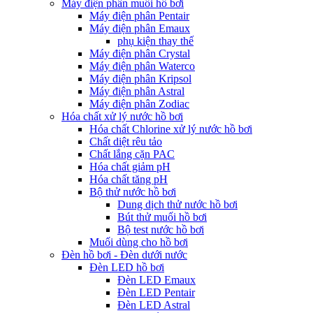
Máy điện phân muối hồ bơi
Máy điện phân Pentair
Máy điện phân Emaux
phụ kiện thay thế
Máy điện phân Crystal
Máy điện phân Waterco
Máy điện phân Kripsol
Máy điện phân Astral
Máy điện phân Zodiac
Hóa chất xử lý nước hồ bơi
Hóa chất Chlorine xử lý nước hồ bơi
Chất diệt rêu tảo
Chất lắng cặn PAC
Hóa chất giảm pH
Hóa chất tăng pH
Bộ thử nước hồ bơi
Dung dịch thử nước hồ bơi
Bút thử muối hồ bơi
Bộ test nước hồ bơi
Muối dùng cho hồ bơi
Đèn hồ bơi - Đèn dưới nước
Đèn LED hồ bơi
Đèn LED Emaux
Đèn LED Pentair
Đèn LED Astral