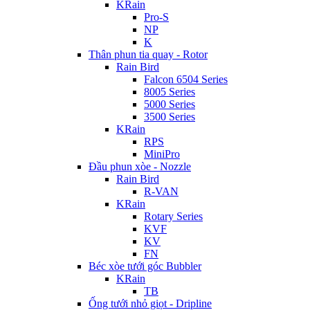
KRain
Pro-S
NP
K
Thân phun tia quay - Rotor
Rain Bird
Falcon 6504 Series
8005 Series
5000 Series
3500 Series
KRain
RPS
MiniPro
Đầu phun xòe - Nozzle
Rain Bird
R-VAN
KRain
Rotary Series
KVF
KV
FN
Béc xòe tưới góc Bubbler
KRain
TB
Ống tưới nhỏ giọt - Dripline