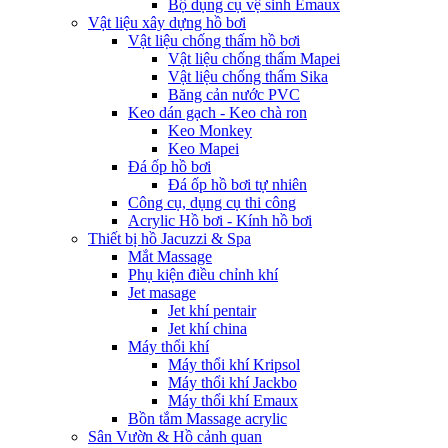
Bộ dụng cụ vệ sinh Emaux
Vật liệu xây dựng hồ bơi
Vật liệu chống thấm hồ bơi
Vật liệu chống thấm Mapei
Vật liệu chống thấm Sika
Băng cản nước PVC
Keo dán gạch - Keo chà ron
Keo Monkey
Keo Mapei
Đá ốp hồ bơi
Đá ốp hồ bơi tự nhiên
Công cụ, dụng cụ thi công
Acrylic Hồ bơi - Kính hồ bơi
Thiết bị hồ Jacuzzi & Spa
Mắt Massage
Phụ kiện điều chỉnh khí
Jet masage
Jet khí pentair
Jet khí china
Máy thổi khí
Máy thổi khí Kripsol
Máy thổi khí Jackbo
Máy thổi khí Emaux
Bồn tắm Massage acrylic
Sân Vườn & Hồ cảnh quan