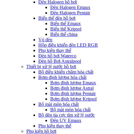
Đèn Halogen hồ bơi
Đèn Halogen Emaux
Đèn Halogen Pentair
Biến thế đèn hồ bơi
Biến thế Emaux
Biến thế Kripsol
Biến thế china
Vỏ đèn
Hộp điều khiển đèn LED RGB
Phụ kiện thay thế
Đèn hồ bơi Waterco
Đèn hồ Bơi Astralpool
Thiết bị xử lý nước hồ bơi
Bộ điều khiển châm hóa chất
Bơm định lượng hóa chất
Bơm định lượng Emaux
Bơm định lượng Astral
Bơm định lượng Pentair
Bơm định lượng Kripsol
Bộ mài mòn hóa chất
Bộ mài mòn hóa chất
Bộ đèn tia cực tím xử lý nước
Đèn UV Emaux
Phụ kiện thay thế
Phụ kiện hồ bơi