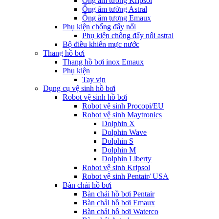
Ống âm tường Kripsol
Ống âm tường Astral
Ống âm tương Emaux
Phụ kiện chống đẩy nổi
Phụ kiện chống đẩy nổi astral
Bộ điều khiển mực nước
Thang hồ bơi
Thang hồ bơi inox Emaux
Phụ kiện
Tay vịn
Dụng cụ vệ sinh hồ bơi
Robot vệ sinh hồ bơi
Robot vệ sinh Procopi/EU
Robot vệ sinh Maytronics
Dolphin X
Dolphin Wave
Dolphin S
Dolphin M
Dolphin Liberty
Robot vệ sinh Kripsol
Robot vệ sinh Pentair/ USA
Bàn chải hồ bơi
Bàn chải hồ bơi Pentair
Bàn chải hồ bơi Emaux
Bàn chải hồ bơi Waterco