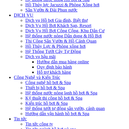
Hồ Thủy lực Jacuzzi & Phòng Xông hơi
Sân Vườn & Đài Phun nước
DỊCH VỤ
Dịch vụ Hồ bơi Gia đình, Biệt thự
Dịch Vụ Hồ Bơi Khách Sạn, Resort
Dịch Vụ Hồ Bơi Công Cộng, Khu Dân Cư
Hệ thống nước nóng Dân dụng & Hồ Bơi
Thi Công Sân Vườn & Hồ Cảnh Quan
Hồ Thủy Lực & Phòng xông hơi
Hệ Thống Tưới Cây Tự Động
Dịch vụ hậu mãi
Hướng dẫn mua hàng online
Quy định bảo hành
Hỗ trợ khách hàng
Công Nghệ và Kiến Trúc
Công nghệ hồ bơi & Spa
Thiết bị hồ bơi & Spa
Hệ thống nước nóng lạnh hồ bơi & Spa
Kỹ thuật thi công hồ bơi & Spa
Kiến trúc hồ bơi & Spa
Hệ thống tưới tự động sân vườn, cảnh quan
Hướng dẫn vận hành hồ bơi & Spa
Tin tức
Tin tức công ty