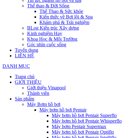
Tin tức ngành hồ bơi và spa
Thể thao & Đời Sống
Thể Thao & Sức khỏe
Kiến thức về Bơi lội & Spa
Khám phá & Trải nghiệm
BLog Kiến trúc Xây dựng
Kinh nghiệm Hay
Khoa Học & Môi Trường
Góc nhìn cuộc sống
Tuyển dụng
LIÊN HỆ
DANH MỤC
Trang chủ
GIỚI THIỆU
Giới thiệu Vinapool
Thành viên
Sản phẩm
Máy Bơm hồ bơi
Máy bơm hồ bơi Pentair
Máy bơm hồ bơi Pentair Superflo
Máy bơm hồ bơi Pentair Whisperflo
Máy bơm Pentair Supermax
Máy bơm hồ bơi Pentair Optiflo
Máy bơm hồ bơi Pentair Intelliflo