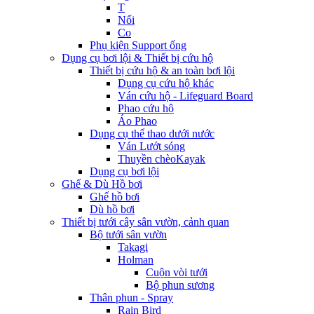
T
Nối
Co
Phụ kiện Support ống
Dụng cụ bơi lội & Thiết bị cứu hộ
Thiết bị cứu hộ & an toàn bơi lội
Dụng cụ cứu hộ khác
Ván cứu hộ - Lifeguard Board
Phao cứu hộ
Áo Phao
Dụng cụ thể thao dưới nước
Ván Lướt sóng
Thuyền chèoKayak
Dụng cụ bơi lội
Ghế & Dù Hồ bơi
Ghế hồ bơi
Dù hồ bơi
Thiết bị tưới cây sân vườn, cảnh quan
Bộ tưới sân vườn
Takagi
Holman
Cuộn vòi tưới
Bộ phun sương
Thân phun - Spray
Rain Bird