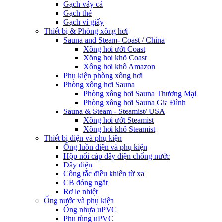
Gạch vảy cá
Gạch thẻ
Gạch vỉ giấy
Thiết bị & Phòng xông hơi
Sauna and Steam- Coast / China
Xông hơi ướt Coast
Xông hơi khô Coast
Xông hơi khô Amazon
Phụ kiện phòng xông hơi
Phòng xông hơi Sauna
Phòng xông hơi Sauna Thương Mại
Phòng xông hơi Sauna Gia Đình
Sauna & Steam - Steamist/ USA
Xông hơi ướt Steamist
Xông hơi khô Steamist
Thiết bị điện và phụ kiện
Ống luồn điện và phụ kiện
Hộp nối cáp dây điện chống nước
Dây điện
Công tắc điều khiển từ xa
CB đóng ngắt
Rơ le nhiệt
Ống nước và phụ kiện
Ống nhựa uPVC
Phụ tùng uPVC