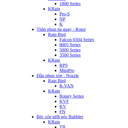
1800 Series
KRain
Pro-S
NP
K
Thân phun tia quay - Rotor
Rain Bird
Falcon 6504 Series
8005 Series
5000 Series
3500 Series
KRain
RPS
MiniPro
Đầu phun xòe - Nozzle
Rain Bird
R-VAN
KRain
Rotary Series
KVF
KV
FN
Béc xòe tưới góc Bubbler
KRain
TB