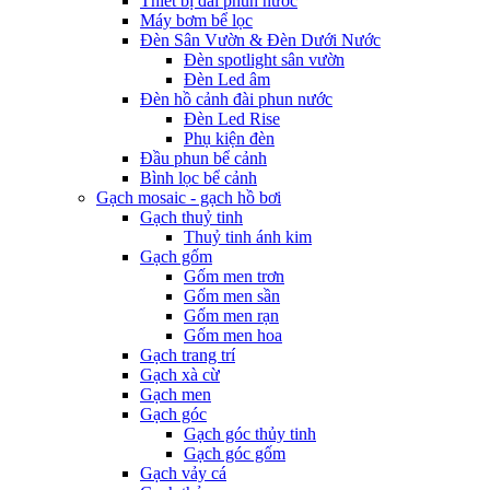
Thiết bị đài phun nước
Máy bơm bể lọc
Đèn Sân Vườn & Đèn Dưới Nước
Đèn spotlight sân vườn
Đèn Led âm
Đèn hồ cảnh đài phun nước
Đèn Led Rise
Phụ kiện đèn
Đầu phun bể cảnh
Bình lọc bể cảnh
Gạch mosaic - gạch hồ bơi
Gạch thuỷ tinh
Thuỷ tinh ánh kim
Gạch gốm
Gốm men trơn
Gốm men sần
Gốm men rạn
Gốm men hoa
Gạch trang trí
Gạch xà cừ
Gạch men
Gạch góc
Gạch góc thủy tinh
Gạch góc gốm
Gạch vảy cá