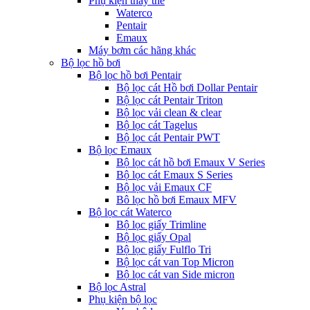
Phụ kiện thay thế
Waterco
Pentair
Emaux
Máy bơm các hãng khác
Bộ lọc hồ bơi
Bộ lọc hồ bơi Pentair
Bộ lọc cát Hồ bơi Dollar Pentair
Bộ lọc cát Pentair Triton
Bộ lọc vải clean & clear
Bộ lọc cát Tagelus
Bộ lọc cát Pentair PWT
Bộ lọc Emaux
Bộ lọc cát hồ bơi Emaux V Series
Bộ lọc cát Emaux S Series
Bộ lọc vải Emaux CF
Bô lọc hồ bơi Emaux MFV
Bộ lọc cát Waterco
Bộ lọc giấy Trimline
Bộ lọc giấy Opal
Bộ lọc giấy Fulflo Tri
Bộ lọc cát van Top Micron
Bộ lọc cát van Side micron
Bộ lọc Astral
Phụ kiện bộ lọc