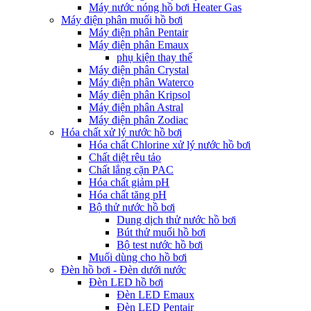
Máy nước nóng hồ bơi Heater Gas
Máy điện phân muối hồ bơi
Máy điện phân Pentair
Máy điện phân Emaux
phụ kiện thay thế
Máy điện phân Crystal
Máy điện phân Waterco
Máy điện phân Kripsol
Máy điện phân Astral
Máy điện phân Zodiac
Hóa chất xử lý nước hồ bơi
Hóa chất Chlorine xử lý nước hồ bơi
Chất diệt rêu tảo
Chất lắng cặn PAC
Hóa chất giảm pH
Hóa chất tăng pH
Bộ thử nước hồ bơi
Dung dịch thử nước hồ bơi
Bút thử muối hồ bơi
Bộ test nước hồ bơi
Muối dùng cho hồ bơi
Đèn hồ bơi - Đèn dưới nước
Đèn LED hồ bơi
Đèn LED Emaux
Đèn LED Pentair