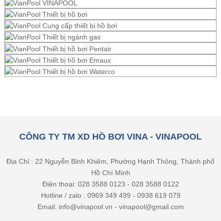
CÔNG TY TM XD HỒ BƠI VINA - VINAPOOL
Địa Chỉ : 22 Nguyễn Bỉnh Khiêm, Phường Hạnh Thông, Thành phố
Hồ Chí Minh
Điện thoại: 028 3588 0123 - 028 3588 0122
Hotline / zalo : 0969 349 499 - 0938 619 079
Email: info@vinapool.vn - vinapool@gmail.com