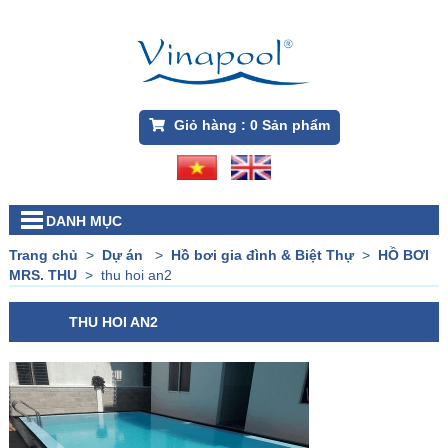
Giỏ hàng :
0
Sản phẩm
DANH MỤC
Trang chủ
>
Dự án
>
Hồ bơi gia đình & Biệt Thự
>
HỒ BƠI
MRS. THU
>
thu hoi an2
THU HOI AN2