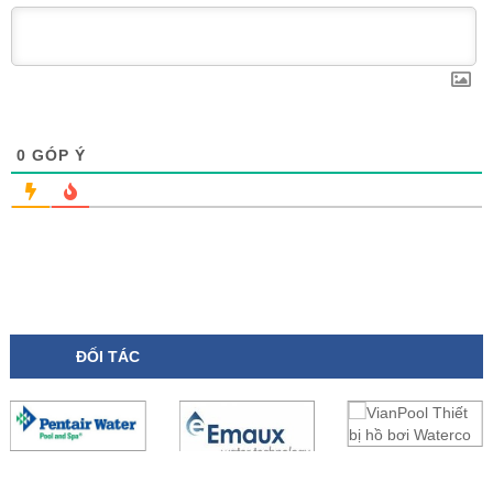
0
GÓP Ý
ĐỐI TÁC