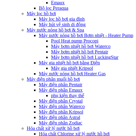
Emaux
Bộ lọc Peraqua
Máy lọc hồ bơi
Máy lọc hồ bơi gia đình
Máy hút vệ sinh di động
Máy nước nóng hồ bơi & Spa
Máy nước nóng hồ bơi Bơm nhiệt - Heater Pump
Pool Heat pump Procopi
Máy bơm nhiệt hồ bơi Waterco
Máy bơm nhiệt hồ bơi Pentair
Máy bơm nhiệt hồ bơi LuckingStar
Máy gia nhiệt hồ bơi bằng Điện
Máy gia nhiệt Kripsol
Máy nước nóng hồ bơi Heater Gas
Máy điện phân muối hồ bơi
Máy điện phân Pentair
Máy điện phân Emaux
phụ kiện thay thế
Máy điện phân Crystal
Máy điện phân Waterco
Máy điện phân Kripsol
Máy điện phân Astral
Máy điện phân Zodiac
Hóa chất xử lý nước hồ bơi
Hóa chất Chlorine xử lý nước hồ bơi