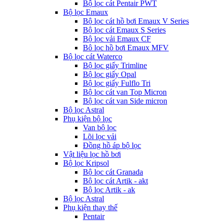
Bộ lọc cát Pentair PWT
Bộ lọc Emaux
Bộ lọc cát hồ bơi Emaux V Series
Bộ lọc cát Emaux S Series
Bộ lọc vải Emaux CF
Bô lọc hồ bơi Emaux MFV
Bộ lọc cát Waterco
Bộ lọc giấy Trimline
Bộ lọc giấy Opal
Bộ lọc giấy Fulflo Tri
Bộ lọc cát van Top Micron
Bộ lọc cát van Side micron
Bộ lọc Astral
Phụ kiện bộ lọc
Van bộ lọc
Lõi lọc vải
Đồng hồ áp bộ lọc
Vật liệu lọc hồ bơi
Bộ lọc Kripsol
Bộ lọc cát Granada
Bộ lọc cát Artik - akt
Bộ lọc Artik - ak
Bộ lọc Astral
Phụ kiện thay thế
Pentair