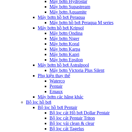
Máy bơm Hydrostar
Máy bơm Supastream
Máy bơm Aquamite
Máy bơm hồ bơi Peraqua
Máy bơm hồ bơi Peraqua M series
Máy bơm hồ bơi Kripsol
Máy bơm Ondina
Máy bơm Niger
Máy bơm Koral
Máy bơm Karpa
Máy bơm Kapri
Máy bơm Epsilon
Máy bơm hồ bơi Astralpool
Máy bơm Victoria Plus Silent
Phụ kiện thay thế
Waterco
Pentair
Emaux
Máy bơm các hãng khác
Bộ lọc hồ bơi
Bộ lọc hồ bơi Pentair
Bộ lọc cát Hồ bơi Dollar Pentair
Bộ lọc cát Pentair Triton
Bộ lọc vải clean & clear
Bộ lọc cát Tagelus