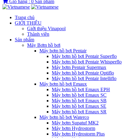
Giỏ hàng :
0
Sản phẩm
Trang chủ
GIỚI THIỆU
Giới thiệu Vinapool
Thành viên
Sản phẩm
Máy Bơm hồ bơi
Máy bơm hồ bơi Pentair
Máy bơm hồ bơi Pentair Superflo
Máy bơm hồ bơi Pentair Whisperflo
Máy bơm Pentair Supermax
Máy bơm hồ bơi Pentair Optiflo
Máy bơm hồ bơi Pentair Intelliflo
Máy bơm hồ bơi Emaux
Máy bơm hồ bơi Emaux EPH
Máy bơm hồ bơi Emaux SC
Máy bơm hồ bơi Emaux SB
Máy bơm hồ bơi Emaux SE
Máy bơm hồ bơi Emaux SR
Máy bơm hồ bơi Waterco
Máy bơm Supatuf MK2
Máy bơm Hydrostorm
Máy bơm Hydrostorm Plus