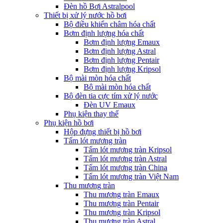
Đèn hồ Bơi Astralpool
Thiết bị xử lý nước hồ bơi
Bộ điều khiển châm hóa chất
Bơm định lượng hóa chất
Bơm định lượng Emaux
Bơm định lượng Astral
Bơm định lượng Pentair
Bơm định lượng Kripsol
Bộ mài mòn hóa chất
Bộ mài mòn hóa chất
Bộ đèn tia cực tím xử lý nước
Đèn UV Emaux
Phụ kiện thay thế
Phụ kiện hồ bơi
Hộp đựng thiết bị hồ bơi
Tấm lót mương tràn
Tấm lót mương tràn Kripsol
Tấm lót mương tràn Astral
Tấm lót mương tràn China
Tấm lót mương tràn Việt Nam
Thu mương tràn
Thu mương tràn Emaux
Thu mương tràn Pentair
Thu mương tràn Kripsol
Thu mương tràn Astral