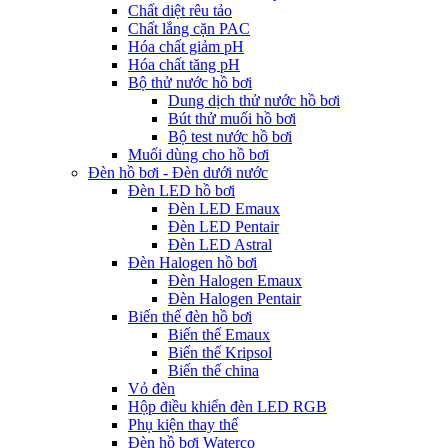
Chất diệt rêu tảo
Chất lắng cặn PAC
Hóa chất giảm pH
Hóa chất tăng pH
Bộ thử nước hồ bơi
Dung dịch thử nước hồ bơi
Bút thử muối hồ bơi
Bộ test nước hồ bơi
Muối dùng cho hồ bơi
Đèn hồ bơi - Đèn dưới nước
Đèn LED hồ bơi
Đèn LED Emaux
Đèn LED Pentair
Đèn LED Astral
Đèn Halogen hồ bơi
Đèn Halogen Emaux
Đèn Halogen Pentair
Biến thế đèn hồ bơi
Biến thế Emaux
Biến thế Kripsol
Biến thế china
Vỏ đèn
Hộp điều khiển đèn LED RGB
Phụ kiện thay thế
Đèn hồ bơi Waterco