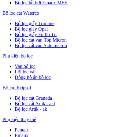
Bô lọc hồ bơi Emaux MFV
Bộ lọc cát Waterco
Bộ lọc giấy Trimline
Bộ lọc giấy Opal
Bộ lọc giấy Fulflo Tri
Bộ lọc cát van Top Micron
Bộ lọc cát van Side micron
Phụ kiện bộ lọc
Van bộ lọc
Lõi lọc vải
Đồng hồ áp bộ lọc
Bộ lọc Kripsol
Bộ lọc cát Granada
Bộ lọc cát Artik - akt
Bộ lọc Artik - ak
Phụ kiện thay thế
Pentair
Emaux