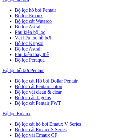
Bộ lọc hồ bơi Pentair
Bộ lọc Emaux
Bộ lọc cát Waterco
Bộ lọc Astral
Phụ kiện bộ lọc
Vật liệu lọc hồ bơi
Bộ lọc Kripsol
Bộ lọc Astral
Phụ kiện thay thế
Bộ lọc Peraqua
Bộ lọc hồ bơi Pentair
Bộ lọc cát Hồ bơi Dollar Pentair
Bộ lọc cát Pentair Triton
Bộ lọc vải clean & clear
Bộ lọc cát Tagelus
Bộ lọc cát Pentair PWT
Bộ lọc Emaux
Bộ lọc cát hồ bơi Emaux V Series
Bộ lọc cát Emaux S Series
Bộ lọc vải Emaux CF