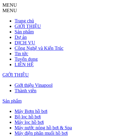
MENU
MENU
Trang chủ
GIỚI THIỆU
Sản phẩm
Dự án
DỊCH VỤ
Công Nghệ và Kiến Trúc
Tin tức
Tuyển dụng
LIÊN HỆ
GIỚI THIỆU
Giới thiệu Vinapool
Thành viên
Sản phẩm
Máy Bơm hồ bơi
Bộ lọc hồ bơi
Máy lọc hồ bơi
Máy nước nóng hồ bơi & Spa
Máy điện phân muối hồ bơi