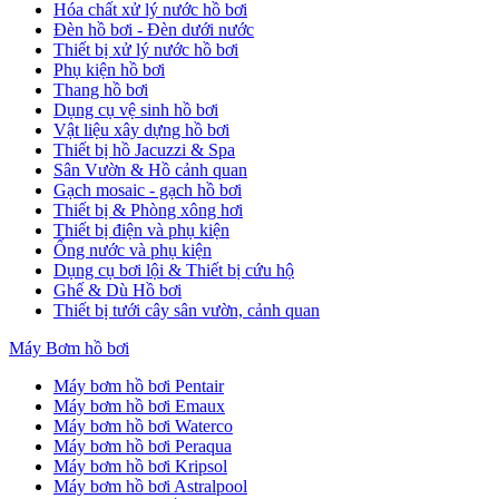
Hóa chất xử lý nước hồ bơi
Đèn hồ bơi - Đèn dưới nước
Thiết bị xử lý nước hồ bơi
Phụ kiện hồ bơi
Thang hồ bơi
Dụng cụ vệ sinh hồ bơi
Vật liệu xây dựng hồ bơi
Thiết bị hồ Jacuzzi & Spa
Sân Vườn & Hồ cảnh quan
Gạch mosaic - gạch hồ bơi
Thiết bị & Phòng xông hơi
Thiết bị điện và phụ kiện
Ống nước và phụ kiện
Dụng cụ bơi lội & Thiết bị cứu hộ
Ghế & Dù Hồ bơi
Thiết bị tưới cây sân vườn, cảnh quan
Máy Bơm hồ bơi
Máy bơm hồ bơi Pentair
Máy bơm hồ bơi Emaux
Máy bơm hồ bơi Waterco
Máy bơm hồ bơi Peraqua
Máy bơm hồ bơi Kripsol
Máy bơm hồ bơi Astralpool