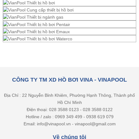
CÔNG TY TM XD HỒ BƠI VINA - VINAPOOL
Địa Chỉ : 22 Nguyễn Bỉnh Khiêm, Phường Hạnh Thông, Thành phố
Hồ Chí Minh
Điện thoại: 028 3588 0123 - 028 3588 0122
Hotline / zalo : 0969 349 499 - 0938 619 079
Email: info@vinapool.vn - vinapool@gmail.com
Về chúng tôi