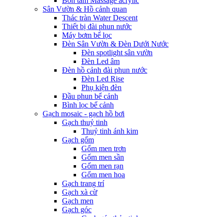
Bồn tắm Massage acrylic
Sân Vườn & Hồ cảnh quan
Thác tràn Water Descent
Thiết bị đài phun nước
Máy bơm bể lọc
Đèn Sân Vườn & Đèn Dưới Nước
Đèn spotlight sân vườn
Đèn Led âm
Đèn hồ cảnh đài phun nước
Đèn Led Rise
Phụ kiện đèn
Đầu phun bể cảnh
Bình lọc bể cảnh
Gạch mosaic - gạch hồ bơi
Gạch thuỷ tinh
Thuỷ tinh ánh kim
Gạch gốm
Gốm men trơn
Gốm men sần
Gốm men rạn
Gốm men hoa
Gạch trang trí
Gạch xà cừ
Gạch men
Gạch góc