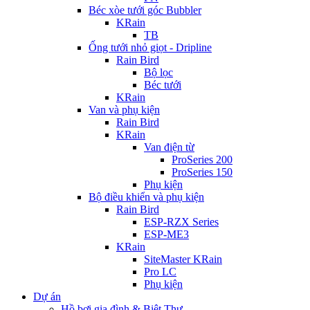
Béc xòe tưới góc Bubbler
KRain
TB
Ống tưới nhỏ giọt - Dripline
Rain Bird
Bộ lọc
Béc tưới
KRain
Van và phụ kiện
Rain Bird
KRain
Van điện từ
ProSeries 200
ProSeries 150
Phụ kiện
Bộ điều khiển và phụ kiện
Rain Bird
ESP-RZX Series
ESP-ME3
KRain
SiteMaster KRain
Pro LC
Phụ kiện
Dự án
Hồ bơi gia đình & Biệt Thự