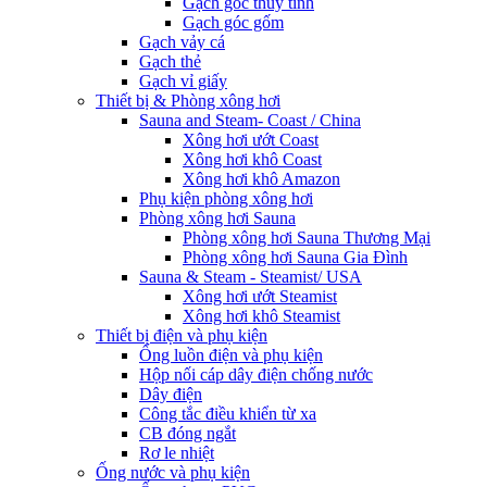
Gạch góc thủy tinh
Gạch góc gốm
Gạch vảy cá
Gạch thẻ
Gạch vỉ giấy
Thiết bị & Phòng xông hơi
Sauna and Steam- Coast / China
Xông hơi ướt Coast
Xông hơi khô Coast
Xông hơi khô Amazon
Phụ kiện phòng xông hơi
Phòng xông hơi Sauna
Phòng xông hơi Sauna Thương Mại
Phòng xông hơi Sauna Gia Đình
Sauna & Steam - Steamist/ USA
Xông hơi ướt Steamist
Xông hơi khô Steamist
Thiết bị điện và phụ kiện
Ống luồn điện và phụ kiện
Hộp nối cáp dây điện chống nước
Dây điện
Công tắc điều khiển từ xa
CB đóng ngắt
Rơ le nhiệt
Ống nước và phụ kiện