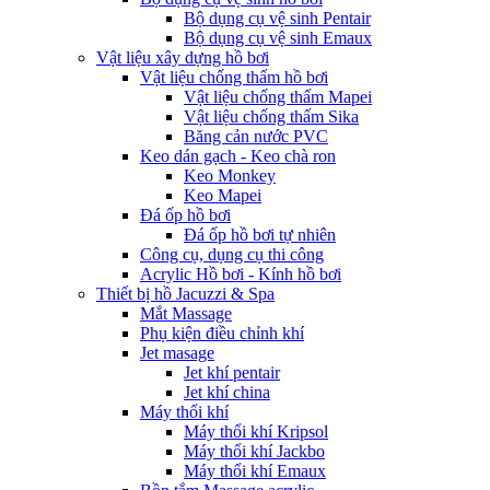
Bộ dụng cụ vệ sinh Pentair
Bộ dụng cụ vệ sinh Emaux
Vật liệu xây dựng hồ bơi
Vật liệu chống thấm hồ bơi
Vật liệu chống thấm Mapei
Vật liệu chống thấm Sika
Băng cản nước PVC
Keo dán gạch - Keo chà ron
Keo Monkey
Keo Mapei
Đá ốp hồ bơi
Đá ốp hồ bơi tự nhiên
Công cụ, dụng cụ thi công
Acrylic Hồ bơi - Kính hồ bơi
Thiết bị hồ Jacuzzi & Spa
Mắt Massage
Phụ kiện điều chỉnh khí
Jet masage
Jet khí pentair
Jet khí china
Máy thổi khí
Máy thổi khí Kripsol
Máy thổi khí Jackbo
Máy thổi khí Emaux