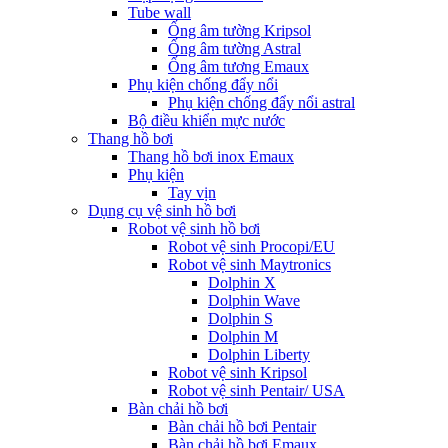
Tube wall
Ống âm tường Kripsol
Ống âm tường Astral
Ống âm tương Emaux
Phụ kiện chống đẩy nổi
Phụ kiện chống đẩy nổi astral
Bộ điều khiển mực nước
Thang hồ bơi
Thang hồ bơi inox Emaux
Phụ kiện
Tay vịn
Dụng cụ vệ sinh hồ bơi
Robot vệ sinh hồ bơi
Robot vệ sinh Procopi/EU
Robot vệ sinh Maytronics
Dolphin X
Dolphin Wave
Dolphin S
Dolphin M
Dolphin Liberty
Robot vệ sinh Kripsol
Robot vệ sinh Pentair/ USA
Bàn chải hồ bơi
Bàn chải hồ bơi Pentair
Bàn chải hồ bơi Emaux