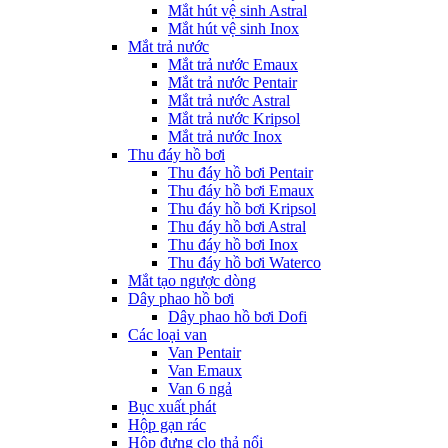
Mắt hút vệ sinh Astral
Mắt hút vệ sinh Inox
Mắt trả nước
Mắt trả nước Emaux
Mắt trả nước Pentair
Mắt trả nước Astral
Mắt trả nước Kripsol
Mắt trả nước Inox
Thu đáy hồ bơi
Thu đáy hồ bơi Pentair
Thu đáy hồ bơi Emaux
Thu đáy hồ bơi Kripsol
Thu đáy hồ bơi Astral
Thu đáy hồ bơi Inox
Thu đáy hồ bơi Waterco
Mắt tạo ngược dòng
Dây phao hồ bơi
Dây phao hồ bơi Dofi
Các loại van
Van Pentair
Van Emaux
Van 6 ngả
Bục xuất phát
Hộp gạn rác
Hộp đựng clo thả nổi