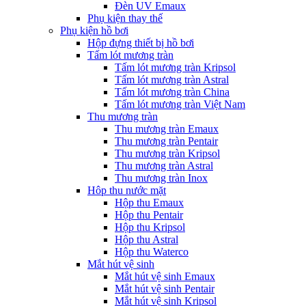
Đèn UV Emaux
Phụ kiện thay thế
Phụ kiện hồ bơi
Hộp đựng thiết bị hồ bơi
Tấm lót mương tràn
Tấm lót mương tràn Kripsol
Tấm lót mương tràn Astral
Tấm lót mương tràn China
Tấm lót mương tràn Việt Nam
Thu mương tràn
Thu mương tràn Emaux
Thu mương tràn Pentair
Thu mương tràn Kripsol
Thu mương tràn Astral
Thu mương tràn Inox
Hôp thu nước mặt
Hộp thu Emaux
Hộp thu Pentair
Hộp thu Kripsol
Hộp thu Astral
Hộp thu Waterco
Mắt hút vệ sinh
Mắt hút vệ sinh Emaux
Mắt hút vệ sinh Pentair
Mắt hút vệ sinh Kripsol