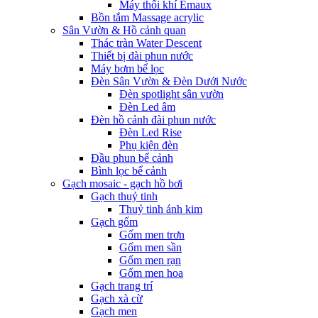
Máy thổi khí Emaux
Bồn tắm Massage acrylic
Sân Vườn & Hồ cảnh quan
Thác tràn Water Descent
Thiết bị đài phun nước
Máy bơm bể lọc
Đèn Sân Vườn & Đèn Dưới Nước
Đèn spotlight sân vườn
Đèn Led âm
Đèn hồ cảnh đài phun nước
Đèn Led Rise
Phụ kiện đèn
Đầu phun bể cảnh
Bình lọc bể cảnh
Gạch mosaic - gạch hồ bơi
Gạch thuỷ tinh
Thuỷ tinh ánh kim
Gạch gốm
Gốm men trơn
Gốm men sần
Gốm men rạn
Gốm men hoa
Gạch trang trí
Gạch xà cừ
Gạch men