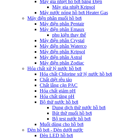
Máy gia nhiệt hồ bơi bằng Điện
Máy gia nhiệt Kripsol
Máy nước nóng hồ bơi Heater Gas
Máy điện phân muối hồ bơi
Máy điện phân Pentair
Máy điện phân Emaux
phụ kiện thay thế
Máy điện phân Crystal
Máy điện phân Waterco
Máy điện phân Kripsol
Máy điện phân Astral
Máy điện phân Zodiac
Hóa chất xử lý nước hồ bơi
Hóa chất Chlorine xử lý nước hồ bơi
Chất diệt rêu tảo
Chất lắng cặn PAC
Hóa chất giảm pH
Hóa chất tăng pH
Bộ thử nước hồ bơi
Dung dịch thử nước hồ bơi
Bút thử muối hồ bơi
Bộ test nước hồ bơi
Muối dùng cho hồ bơi
Đèn hồ bơi - Đèn dưới nước
Đèn LED hồ bơi