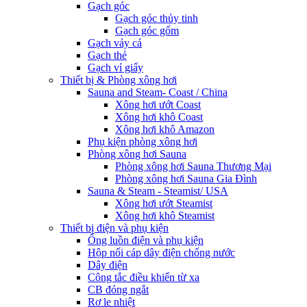
Gạch góc
Gạch góc thủy tinh
Gạch góc gốm
Gạch vảy cá
Gạch thẻ
Gạch vỉ giấy
Thiết bị & Phòng xông hơi
Sauna and Steam- Coast / China
Xông hơi ướt Coast
Xông hơi khô Coast
Xông hơi khô Amazon
Phụ kiện phòng xông hơi
Phòng xông hơi Sauna
Phòng xông hơi Sauna Thương Mại
Phòng xông hơi Sauna Gia Đình
Sauna & Steam - Steamist/ USA
Xông hơi ướt Steamist
Xông hơi khô Steamist
Thiết bị điện và phụ kiện
Ống luồn điện và phụ kiện
Hộp nối cáp dây điện chống nước
Dây điện
Công tắc điều khiển từ xa
CB đóng ngắt
Rơ le nhiệt