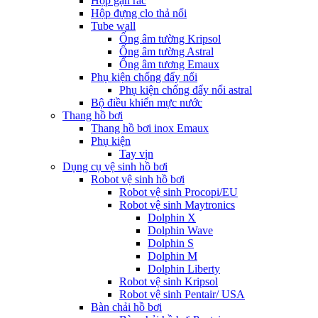
Hộp gạn rác
Hộp đựng clo thả nổi
Tube wall
Ống âm tường Kripsol
Ống âm tường Astral
Ống âm tương Emaux
Phụ kiện chống đẩy nổi
Phụ kiện chống đẩy nổi astral
Bộ điều khiển mực nước
Thang hồ bơi
Thang hồ bơi inox Emaux
Phụ kiện
Tay vịn
Dụng cụ vệ sinh hồ bơi
Robot vệ sinh hồ bơi
Robot vệ sinh Procopi/EU
Robot vệ sinh Maytronics
Dolphin X
Dolphin Wave
Dolphin S
Dolphin M
Dolphin Liberty
Robot vệ sinh Kripsol
Robot vệ sinh Pentair/ USA
Bàn chải hồ bơi