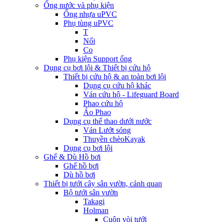
Ống nước và phụ kiện
Ống nhựa uPVC
Phụ tùng uPVC
T
Nối
Co
Phụ kiện Support ống
Dụng cụ bơi lội & Thiết bị cứu hộ
Thiết bị cứu hộ & an toàn bơi lội
Dụng cụ cứu hộ khác
Ván cứu hộ - Lifeguard Board
Phao cứu hộ
Áo Phao
Dụng cụ thể thao dưới nước
Ván Lướt sóng
Thuyền chèoKayak
Dụng cụ bơi lội
Ghế & Dù Hồ bơi
Ghế hồ bơi
Dù hồ bơi
Thiết bị tưới cây sân vườn, cảnh quan
Bộ tưới sân vườn
Takagi
Holman
Cuộn vòi tưới