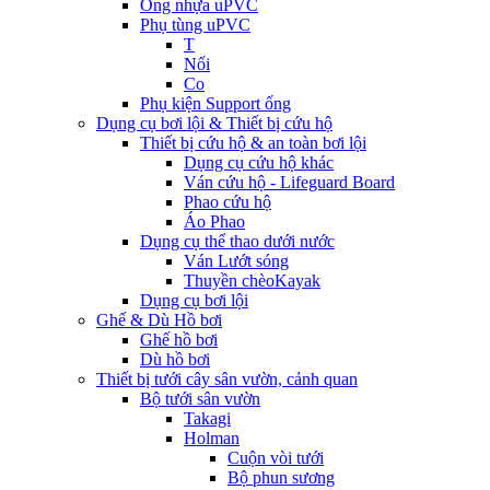
Ống nhựa uPVC
Phụ tùng uPVC
T
Nối
Co
Phụ kiện Support ống
Dụng cụ bơi lội & Thiết bị cứu hộ
Thiết bị cứu hộ & an toàn bơi lội
Dụng cụ cứu hộ khác
Ván cứu hộ - Lifeguard Board
Phao cứu hộ
Áo Phao
Dụng cụ thể thao dưới nước
Ván Lướt sóng
Thuyền chèoKayak
Dụng cụ bơi lội
Ghế & Dù Hồ bơi
Ghế hồ bơi
Dù hồ bơi
Thiết bị tưới cây sân vườn, cảnh quan
Bộ tưới sân vườn
Takagi
Holman
Cuộn vòi tưới
Bộ phun sương