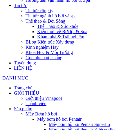
Hướng dẫn vận hành hồ bơi & Spa
Tin tức
Tin tức công ty
Tin tức ngành hồ bơi và spa
Thể thao & Đời Sống
Thể Thao & Sức khỏe
Kiến thức về Bơi lội & Spa
Khám phá & Trải nghiệm
BLog Kiến trúc Xây dựng
Kinh nghiệm Hay
Khoa Học & Môi Trường
Góc nhìn cuộc sống
Tuyển dụng
LIÊN HỆ
DANH MỤC
Trang chủ
GIỚI THIỆU
Giới thiệu Vinapool
Thành viên
Sản phẩm
Máy Bơm hồ bơi
Máy bơm hồ bơi Pentair
Máy bơm hồ bơi Pentair Superflo
Máy bơm hồ bơi Pentair Whisperflo