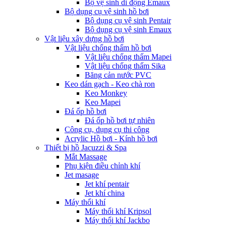
Bộ vệ sinh di động Emaux
Bộ dụng cụ vệ sinh hồ bơi
Bộ dụng cụ vệ sinh Pentair
Bộ dụng cụ vệ sinh Emaux
Vật liệu xây dựng hồ bơi
Vật liệu chống thấm hồ bơi
Vật liệu chống thấm Mapei
Vật liệu chống thấm Sika
Băng cản nước PVC
Keo dán gạch - Keo chà ron
Keo Monkey
Keo Mapei
Đá ốp hồ bơi
Đá ốp hồ bơi tự nhiên
Công cụ, dụng cụ thi công
Acrylic Hồ bơi - Kính hồ bơi
Thiết bị hồ Jacuzzi & Spa
Mắt Massage
Phụ kiện điều chỉnh khí
Jet masage
Jet khí pentair
Jet khí china
Máy thổi khí
Máy thổi khí Kripsol
Máy thổi khí Jackbo