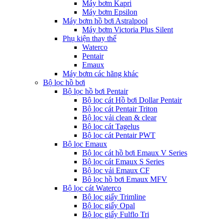
Máy bơm Kapri
Máy bơm Epsilon
Máy bơm hồ bơi Astralpool
Máy bơm Victoria Plus Silent
Phụ kiện thay thế
Waterco
Pentair
Emaux
Máy bơm các hãng khác
Bộ lọc hồ bơi
Bộ lọc hồ bơi Pentair
Bộ lọc cát Hồ bơi Dollar Pentair
Bộ lọc cát Pentair Triton
Bộ lọc vải clean & clear
Bộ lọc cát Tagelus
Bộ lọc cát Pentair PWT
Bộ lọc Emaux
Bộ lọc cát hồ bơi Emaux V Series
Bộ lọc cát Emaux S Series
Bộ lọc vải Emaux CF
Bô lọc hồ bơi Emaux MFV
Bộ lọc cát Waterco
Bộ lọc giấy Trimline
Bộ lọc giấy Opal
Bộ lọc giấy Fulflo Tri