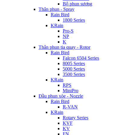
Bộ phun sương
Thân phun - Spray
Rain Bird
1800 Series
KRain
Pro-S
NP
K
Thân phun tia quay - Rotor
Rain Bird
Falcon 6504 Series
8005 Series
5000 Series
3500 Series
KRain
RPS
MiniPro
Đầu phun xòe - Nozzle
Rain Bird
R-VAN
KRain
Rotary Series
KVF
KV
FN