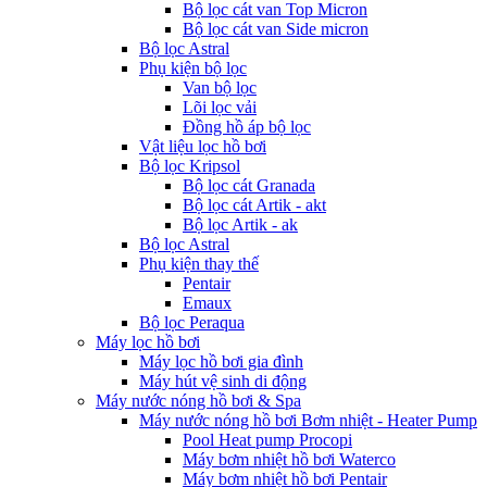
Bộ lọc cát van Top Micron
Bộ lọc cát van Side micron
Bộ lọc Astral
Phụ kiện bộ lọc
Van bộ lọc
Lõi lọc vải
Đồng hồ áp bộ lọc
Vật liệu lọc hồ bơi
Bộ lọc Kripsol
Bộ lọc cát Granada
Bộ lọc cát Artik - akt
Bộ lọc Artik - ak
Bộ lọc Astral
Phụ kiện thay thế
Pentair
Emaux
Bộ lọc Peraqua
Máy lọc hồ bơi
Máy lọc hồ bơi gia đình
Máy hút vệ sinh di động
Máy nước nóng hồ bơi & Spa
Máy nước nóng hồ bơi Bơm nhiệt - Heater Pump
Pool Heat pump Procopi
Máy bơm nhiệt hồ bơi Waterco
Máy bơm nhiệt hồ bơi Pentair