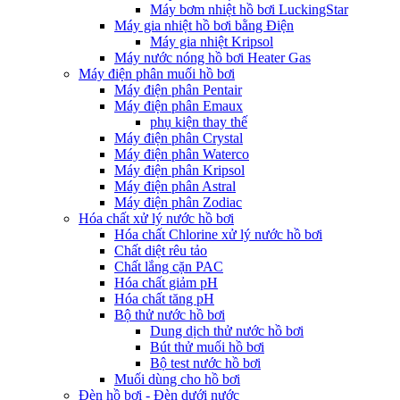
Máy bơm nhiệt hồ bơi LuckingStar
Máy gia nhiệt hồ bơi bằng Điện
Máy gia nhiệt Kripsol
Máy nước nóng hồ bơi Heater Gas
Máy điện phân muối hồ bơi
Máy điện phân Pentair
Máy điện phân Emaux
phụ kiện thay thế
Máy điện phân Crystal
Máy điện phân Waterco
Máy điện phân Kripsol
Máy điện phân Astral
Máy điện phân Zodiac
Hóa chất xử lý nước hồ bơi
Hóa chất Chlorine xử lý nước hồ bơi
Chất diệt rêu tảo
Chất lắng cặn PAC
Hóa chất giảm pH
Hóa chất tăng pH
Bộ thử nước hồ bơi
Dung dịch thử nước hồ bơi
Bút thử muối hồ bơi
Bộ test nước hồ bơi
Muối dùng cho hồ bơi
Đèn hồ bơi - Đèn dưới nước