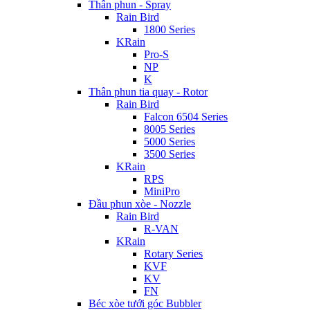
Thân phun - Spray
Rain Bird
1800 Series
KRain
Pro-S
NP
K
Thân phun tia quay - Rotor
Rain Bird
Falcon 6504 Series
8005 Series
5000 Series
3500 Series
KRain
RPS
MiniPro
Đầu phun xòe - Nozzle
Rain Bird
R-VAN
KRain
Rotary Series
KVF
KV
FN
Béc xòe tưới góc Bubbler