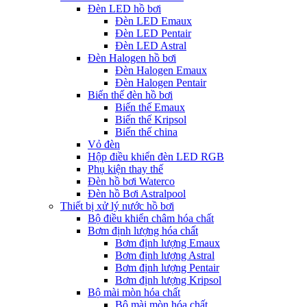
Đèn LED hồ bơi
Đèn LED Emaux
Đèn LED Pentair
Đèn LED Astral
Đèn Halogen hồ bơi
Đèn Halogen Emaux
Đèn Halogen Pentair
Biến thế đèn hồ bơi
Biến thế Emaux
Biến thế Kripsol
Biến thế china
Vỏ đèn
Hộp điều khiển đèn LED RGB
Phụ kiện thay thế
Đèn hồ bơi Waterco
Đèn hồ Bơi Astralpool
Thiết bị xử lý nước hồ bơi
Bộ điều khiển châm hóa chất
Bơm định lượng hóa chất
Bơm định lượng Emaux
Bơm định lượng Astral
Bơm định lượng Pentair
Bơm định lượng Kripsol
Bộ mài mòn hóa chất
Bộ mài mòn hóa chất