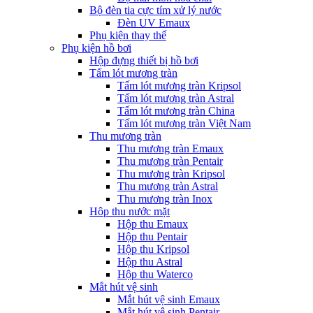
Bộ đèn tia cực tím xử lý nước
Đèn UV Emaux
Phụ kiện thay thế
Phụ kiện hồ bơi
Hộp đựng thiết bị hồ bơi
Tấm lót mương tràn
Tấm lót mương tràn Kripsol
Tấm lót mương tràn Astral
Tấm lót mương tràn China
Tấm lót mương tràn Việt Nam
Thu mương tràn
Thu mương tràn Emaux
Thu mương tràn Pentair
Thu mương tràn Kripsol
Thu mương tràn Astral
Thu mương tràn Inox
Hôp thu nước mặt
Hộp thu Emaux
Hộp thu Pentair
Hộp thu Kripsol
Hộp thu Astral
Hộp thu Waterco
Mắt hút vệ sinh
Mắt hút vệ sinh Emaux
Mắt hút vệ sinh Pentair