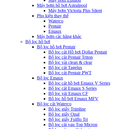
Máy bơm Epsilon
Máy bơm hồ bơi Astralpool
Máy bơm Victoria Plus Silent
Phụ kiện thay thế
Waterco
Pentair
Emaux
Máy bơm các hãng khác
Bộ lọc hồ bơi
Bộ lọc hồ bơi Pentair
Bộ lọc cát Hồ bơi Dollar Pentair
Bộ lọc cát Pentair Triton
Bộ lọc vải clean & clear
Bộ lọc cát Tagelus
Bộ lọc cát Pentair PWT
Bộ lọc Emaux
Bộ lọc cát hồ bơi Emaux V Series
Bộ lọc cát Emaux S Series
Bộ lọc vải Emaux CF
Bô lọc hồ bơi Emaux MFV
Bộ lọc cát Waterco
Bộ lọc giấy Trimline
Bộ lọc giấy Opal
Bộ lọc giấy Fulflo Tri
Bộ lọc cát van Top Micron