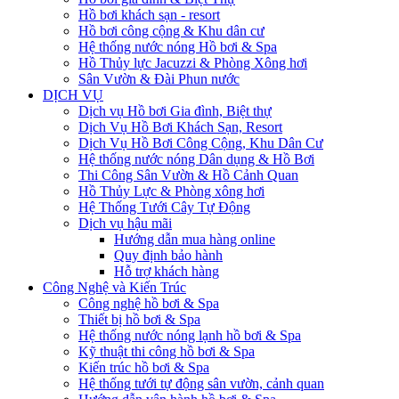
Hồ bơi khách sạn - resort
Hồ bơi công cộng & Khu dân cư
Hệ thống nước nóng Hồ bơi & Spa
Hồ Thủy lực Jacuzzi & Phòng Xông hơi
Sân Vườn & Đài Phun nước
DỊCH VỤ
Dịch vụ Hồ bơi Gia đình, Biệt thự
Dịch Vụ Hồ Bơi Khách Sạn, Resort
Dịch Vụ Hồ Bơi Công Cộng, Khu Dân Cư
Hệ thống nước nóng Dân dụng & Hồ Bơi
Thi Công Sân Vườn & Hồ Cảnh Quan
Hồ Thủy Lực & Phòng xông hơi
Hệ Thống Tưới Cây Tự Động
Dịch vụ hậu mãi
Hướng dẫn mua hàng online
Quy định bảo hành
Hỗ trợ khách hàng
Công Nghệ và Kiến Trúc
Công nghệ hồ bơi & Spa
Thiết bị hồ bơi & Spa
Hệ thống nước nóng lạnh hồ bơi & Spa
Kỹ thuật thi công hồ bơi & Spa
Kiến trúc hồ bơi & Spa
Hệ thống tưới tự động sân vườn, cảnh quan