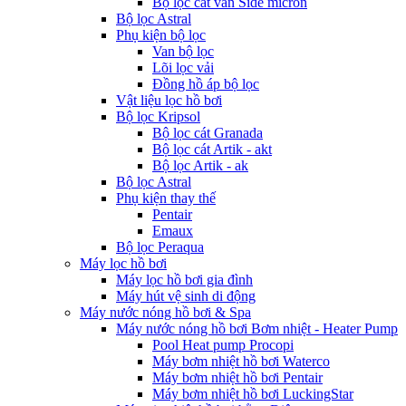
Bộ lọc cát van Side micron
Bộ lọc Astral
Phụ kiện bộ lọc
Van bộ lọc
Lõi lọc vải
Đồng hồ áp bộ lọc
Vật liệu lọc hồ bơi
Bộ lọc Kripsol
Bộ lọc cát Granada
Bộ lọc cát Artik - akt
Bộ lọc Artik - ak
Bộ lọc Astral
Phụ kiện thay thế
Pentair
Emaux
Bộ lọc Peraqua
Máy lọc hồ bơi
Máy lọc hồ bơi gia đình
Máy hút vệ sinh di động
Máy nước nóng hồ bơi & Spa
Máy nước nóng hồ bơi Bơm nhiệt - Heater Pump
Pool Heat pump Procopi
Máy bơm nhiệt hồ bơi Waterco
Máy bơm nhiệt hồ bơi Pentair
Máy bơm nhiệt hồ bơi LuckingStar