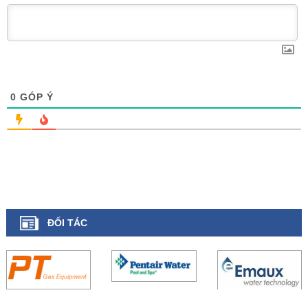
0
GÓP Ý
ĐỐI TÁC