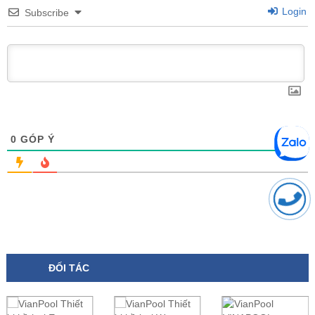
Login
Subscribe
0
GÓP Ý
ĐỐI TÁC