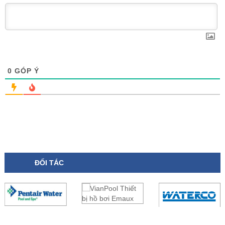
0
GÓP Ý
ĐỐI TÁC