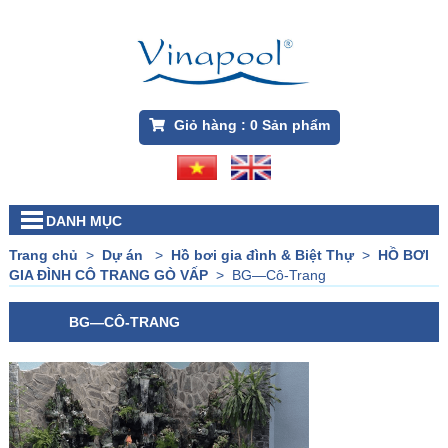
Giỏ hàng :
0
Sản phẩm
DANH MỤC
Trang chủ
>
Dự án
>
Hồ bơi gia đình & Biệt Thự
>
HỒ BƠI
GIA ĐÌNH CÔ TRANG GÒ VẤP
>
BG—Cô-Trang
BG—CÔ-TRANG