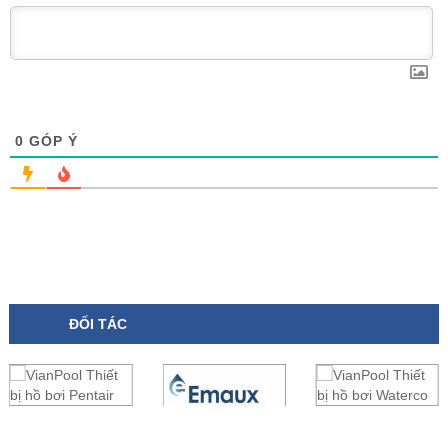
0
GÓP Ý
ĐỐI TÁC