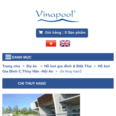
Giỏ hàng :
0
Sản phẩm
DANH MỤC
Trang chủ
>
Dự án
>
Hồ bơi gia đình & Biệt Thự
>
Hồ bơi
Gia Đình C.Thùy Hân -Hội An
>
chi thuy han3
CHI THUY HAN3