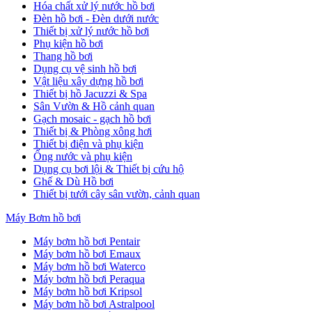
Hóa chất xử lý nước hồ bơi
Đèn hồ bơi - Đèn dưới nước
Thiết bị xử lý nước hồ bơi
Phụ kiện hồ bơi
Thang hồ bơi
Dụng cụ vệ sinh hồ bơi
Vật liệu xây dựng hồ bơi
Thiết bị hồ Jacuzzi & Spa
Sân Vườn & Hồ cảnh quan
Gạch mosaic - gạch hồ bơi
Thiết bị & Phòng xông hơi
Thiết bị điện và phụ kiện
Ống nước và phụ kiện
Dụng cụ bơi lội & Thiết bị cứu hộ
Ghế & Dù Hồ bơi
Thiết bị tưới cây sân vườn, cảnh quan
Máy Bơm hồ bơi
Máy bơm hồ bơi Pentair
Máy bơm hồ bơi Emaux
Máy bơm hồ bơi Waterco
Máy bơm hồ bơi Peraqua
Máy bơm hồ bơi Kripsol
Máy bơm hồ bơi Astralpool