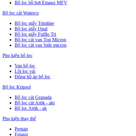
Bô lọc hồ bơi Emaux MFV
Bộ lọc cát Waterco
Bộ lọc giấy Trimline
Bộ lọc giấy Opal
Bộ lọc giấy Fulflo Tri
Bộ lọc cát van Top Micron
Bộ lọc cát van Side micron
Phụ kiện bộ lọc
Van bộ lọc
Lõi lọc vải
Đồng hồ áp bộ lọc
Bộ lọc Kripsol
Bộ lọc cát Granada
Bộ lọc cát Artik - akt
Bộ lọc Artik - ak
Phụ kiện thay thế
Pentair
Emaux