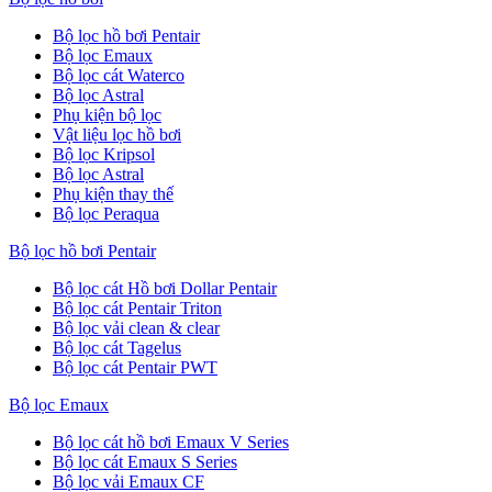
Bộ lọc hồ bơi Pentair
Bộ lọc Emaux
Bộ lọc cát Waterco
Bộ lọc Astral
Phụ kiện bộ lọc
Vật liệu lọc hồ bơi
Bộ lọc Kripsol
Bộ lọc Astral
Phụ kiện thay thế
Bộ lọc Peraqua
Bộ lọc hồ bơi Pentair
Bộ lọc cát Hồ bơi Dollar Pentair
Bộ lọc cát Pentair Triton
Bộ lọc vải clean & clear
Bộ lọc cát Tagelus
Bộ lọc cát Pentair PWT
Bộ lọc Emaux
Bộ lọc cát hồ bơi Emaux V Series
Bộ lọc cát Emaux S Series
Bộ lọc vải Emaux CF