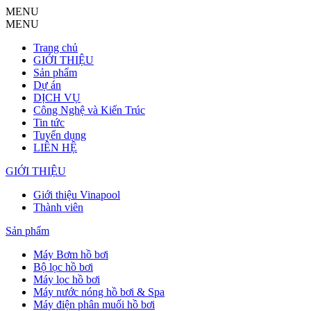
MENU
MENU
Trang chủ
GIỚI THIỆU
Sản phẩm
Dự án
DỊCH VỤ
Công Nghệ và Kiến Trúc
Tin tức
Tuyển dụng
LIÊN HỆ
GIỚI THIỆU
Giới thiệu Vinapool
Thành viên
Sản phẩm
Máy Bơm hồ bơi
Bộ lọc hồ bơi
Máy lọc hồ bơi
Máy nước nóng hồ bơi & Spa
Máy điện phân muối hồ bơi