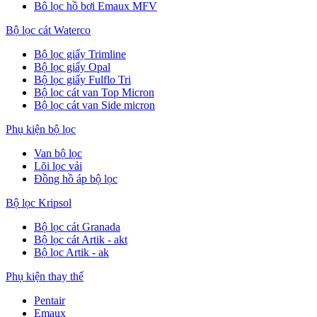
Bô lọc hồ bơi Emaux MFV
Bộ lọc cát Waterco
Bộ lọc giấy Trimline
Bộ lọc giấy Opal
Bộ lọc giấy Fulflo Tri
Bộ lọc cát van Top Micron
Bộ lọc cát van Side micron
Phụ kiện bộ lọc
Van bộ lọc
Lõi lọc vải
Đồng hồ áp bộ lọc
Bộ lọc Kripsol
Bộ lọc cát Granada
Bộ lọc cát Artik - akt
Bộ lọc Artik - ak
Phụ kiện thay thế
Pentair
Emaux