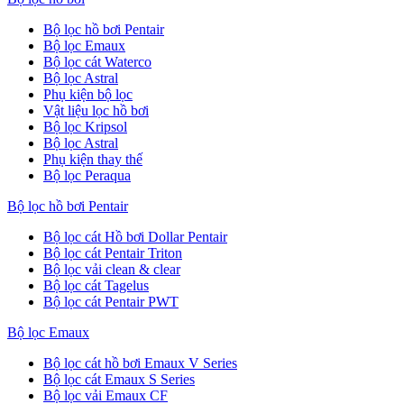
Bộ lọc hồ bơi Pentair
Bộ lọc Emaux
Bộ lọc cát Waterco
Bộ lọc Astral
Phụ kiện bộ lọc
Vật liệu lọc hồ bơi
Bộ lọc Kripsol
Bộ lọc Astral
Phụ kiện thay thế
Bộ lọc Peraqua
Bộ lọc hồ bơi Pentair
Bộ lọc cát Hồ bơi Dollar Pentair
Bộ lọc cát Pentair Triton
Bộ lọc vải clean & clear
Bộ lọc cát Tagelus
Bộ lọc cát Pentair PWT
Bộ lọc Emaux
Bộ lọc cát hồ bơi Emaux V Series
Bộ lọc cát Emaux S Series
Bộ lọc vải Emaux CF