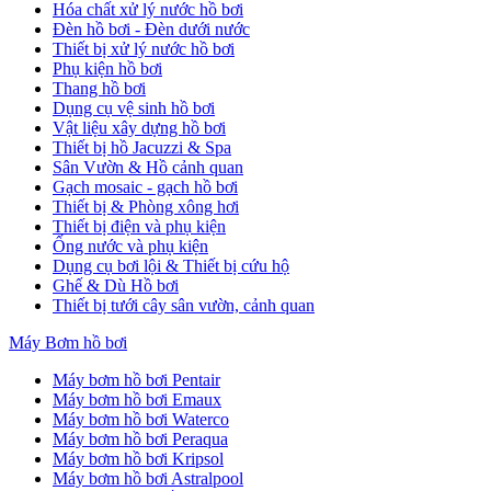
Hóa chất xử lý nước hồ bơi
Đèn hồ bơi - Đèn dưới nước
Thiết bị xử lý nước hồ bơi
Phụ kiện hồ bơi
Thang hồ bơi
Dụng cụ vệ sinh hồ bơi
Vật liệu xây dựng hồ bơi
Thiết bị hồ Jacuzzi & Spa
Sân Vườn & Hồ cảnh quan
Gạch mosaic - gạch hồ bơi
Thiết bị & Phòng xông hơi
Thiết bị điện và phụ kiện
Ống nước và phụ kiện
Dụng cụ bơi lội & Thiết bị cứu hộ
Ghế & Dù Hồ bơi
Thiết bị tưới cây sân vườn, cảnh quan
Máy Bơm hồ bơi
Máy bơm hồ bơi Pentair
Máy bơm hồ bơi Emaux
Máy bơm hồ bơi Waterco
Máy bơm hồ bơi Peraqua
Máy bơm hồ bơi Kripsol
Máy bơm hồ bơi Astralpool