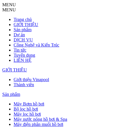
MENU
MENU
Trang chủ
GIỚI THIỆU
Sản phẩm
Dự án
DỊCH VỤ
Công Nghệ và Kiến Trúc
Tin tức
Tuyển dụng
LIÊN HỆ
GIỚI THIỆU
Giới thiệu Vinapool
Thành viên
Sản phẩm
Máy Bơm hồ bơi
Bộ lọc hồ bơi
Máy lọc hồ bơi
Máy nước nóng hồ bơi & Spa
Máy điện phân muối hồ bơi