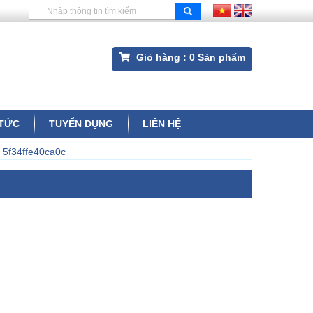
Giỏ hàng :
0
Sản phẩm
 TỨC
TUYỂN DỤNG
LIÊN HỆ
5f34ffe40ca0c