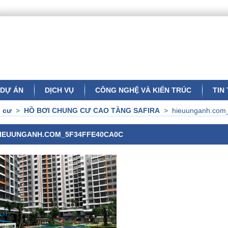
DỰ ÁN
DỊCH VỤ
CÔNG NGHỆ VÀ KIẾN TRÚC
TIN
n cư
>
HỒ BƠI CHUNG CƯ CAO TẦNG SAFIRA
>
hieuunganh.com_
IEUUNGANH.COM_5F34FFE40CA0C