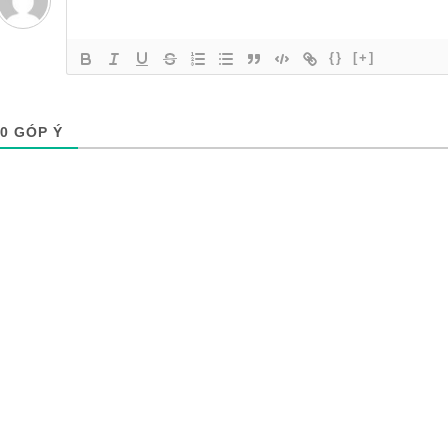
{}
[+]
0
GÓP Ý