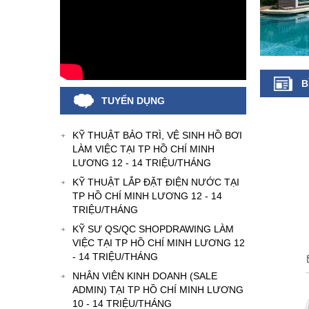
B
TUYỂN DỤNG
KỸ THUẬT BẢO TRÌ, VỆ SINH HỒ BƠI
LÀM VIỆC TẠI TP HỒ CHÍ MINH
LƯƠNG 12 - 14 TRIỆU/THÁNG
KỸ THUẬT LẮP ĐẶT ĐIỆN NƯỚC TẠI
TP HỒ CHÍ MINH LƯƠNG 12 - 14
TRIỆU/THÁNG
KỸ SƯ QS/QC SHOPDRAWING LÀM
VIỆC TẠI TP HỒ CHÍ MINH LƯƠNG 12
- 14 TRIỆU/THÁNG
NHÂN VIÊN KINH DOANH (SALE
ADMIN) TẠI TP HỒ CHÍ MINH LƯƠNG
10 - 14 TRIỆU/THÁNG