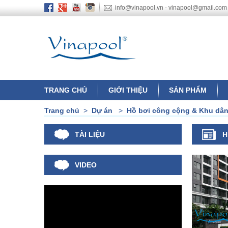
info@vinapool.vn - vinapool@gmail.com
TRANG CHỦ
GIỚI THIỆU
SẢN PHẨM
Trang chủ
>
Dự án
>
Hồ bơi công cộng & Khu dâ
TÀI LIỆU
H
VIDEO