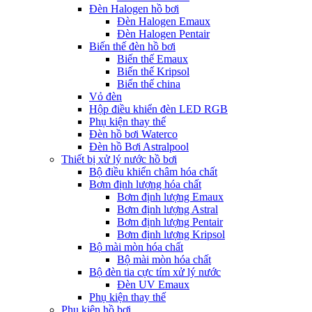
Đèn Halogen hồ bơi
Đèn Halogen Emaux
Đèn Halogen Pentair
Biến thế đèn hồ bơi
Biến thế Emaux
Biến thế Kripsol
Biến thế china
Vỏ đèn
Hộp điều khiển đèn LED RGB
Phụ kiện thay thế
Đèn hồ bơi Waterco
Đèn hồ Bơi Astralpool
Thiết bị xử lý nước hồ bơi
Bộ điều khiển châm hóa chất
Bơm định lượng hóa chất
Bơm định lượng Emaux
Bơm định lượng Astral
Bơm định lượng Pentair
Bơm định lượng Kripsol
Bộ mài mòn hóa chất
Bộ mài mòn hóa chất
Bộ đèn tia cực tím xử lý nước
Đèn UV Emaux
Phụ kiện thay thế
Phụ kiện hồ bơi