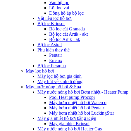
Van bộ lọc
Lõi lọc vải
Đồng hồ áp bộ lọc
Vật liệu lọc hồ bơi
Bộ lọc Kripsol
Bộ lọc cát Granada
Bộ lọc cát Artik - akt
Bộ lọc Artik - ak
Bộ lọc Astral
Phụ kiện thay thế
Pentair
Emaux
Bộ lọc Peraqua
Máy lọc hồ bơi
Máy lọc hồ bơi gia đình
Máy hút vệ sinh di động
Máy nước nóng hồ bơi & Spa
Máy nước nóng hồ bơi Bơm nhiệt - Heater Pump
Pool Heat pump Procopi
Máy bơm nhiệt hồ bơi Waterco
Máy bơm nhiệt hồ bơi Pentair
Máy bơm nhiệt hồ bơi LuckingStar
Máy gia nhiệt hồ bơi bằng Điện
Máy gia nhiệt Kripsol
Máy nước nóng hồ bơi Heater Gas