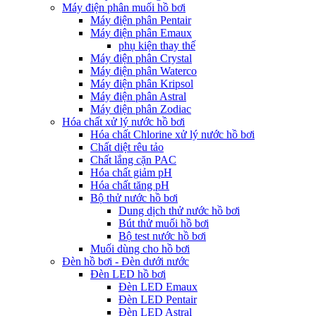
Máy điện phân muối hồ bơi
Máy điện phân Pentair
Máy điện phân Emaux
phụ kiện thay thế
Máy điện phân Crystal
Máy điện phân Waterco
Máy điện phân Kripsol
Máy điện phân Astral
Máy điện phân Zodiac
Hóa chất xử lý nước hồ bơi
Hóa chất Chlorine xử lý nước hồ bơi
Chất diệt rêu tảo
Chất lắng cặn PAC
Hóa chất giảm pH
Hóa chất tăng pH
Bộ thử nước hồ bơi
Dung dịch thử nước hồ bơi
Bút thử muối hồ bơi
Bộ test nước hồ bơi
Muối dùng cho hồ bơi
Đèn hồ bơi - Đèn dưới nước
Đèn LED hồ bơi
Đèn LED Emaux
Đèn LED Pentair
Đèn LED Astral