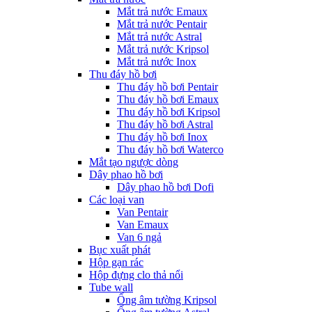
Mắt trả nước Emaux
Mắt trả nước Pentair
Mắt trả nước Astral
Mắt trả nước Kripsol
Mắt trả nước Inox
Thu đáy hồ bơi
Thu đáy hồ bơi Pentair
Thu đáy hồ bơi Emaux
Thu đáy hồ bơi Kripsol
Thu đáy hồ bơi Astral
Thu đáy hồ bơi Inox
Thu đáy hồ bơi Waterco
Mắt tạo ngược dòng
Dây phao hồ bơi
Dây phao hồ bơi Dofi
Các loại van
Van Pentair
Van Emaux
Van 6 ngả
Bục xuất phát
Hộp gạn rác
Hộp đựng clo thả nổi
Tube wall
Ống âm tường Kripsol