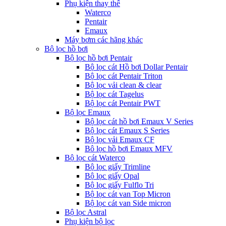
Phụ kiện thay thế
Waterco
Pentair
Emaux
Máy bơm các hãng khác
Bộ lọc hồ bơi
Bộ lọc hồ bơi Pentair
Bộ lọc cát Hồ bơi Dollar Pentair
Bộ lọc cát Pentair Triton
Bộ lọc vải clean & clear
Bộ lọc cát Tagelus
Bộ lọc cát Pentair PWT
Bộ lọc Emaux
Bộ lọc cát hồ bơi Emaux V Series
Bộ lọc cát Emaux S Series
Bộ lọc vải Emaux CF
Bô lọc hồ bơi Emaux MFV
Bộ lọc cát Waterco
Bộ lọc giấy Trimline
Bộ lọc giấy Opal
Bộ lọc giấy Fulflo Tri
Bộ lọc cát van Top Micron
Bộ lọc cát van Side micron
Bộ lọc Astral
Phụ kiện bộ lọc