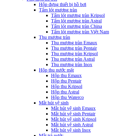
Hộp đựng thiết bị hồ bơi
Tấm lót mương tràn
Tấm lót mương tràn Kripsol
Tấm lót mương tràn Astral
Tấm lót mương tràn China
Tấm lót mương tràn Việt Nam
Thu mương tràn
Thu mương tràn Emaux
Thu mương tràn Pentair
Thu mương tràn Kripsol
Thu mương tràn Astral
Thu mương tràn Inox
Hôp thu nước mặt
Hộp thu Emaux
Hộp thu Pentair
Hộp thu Kripsol
Hộp thu Astral
Hộp thu Waterco
Mắt hút vệ sinh
Mắt hút vệ sinh Emaux
Mắt hút vệ sinh Pentair
Mắt hút vệ sinh Kripsol
Mắt hút vệ sinh Astral
Mắt hút vệ sinh Inox
Mắt trả nước