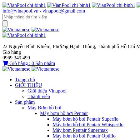
info@vinapool.vn - vinapool@gmail.com
22 Nguyễn Bỉnh Khiêm, Phường Hạnh Thông, Thành phố Hồ Chí M
Giỏ hàng
0969 349 499
Giỏ hàng :
0
Sản phẩm
Trang chủ
GIỚI THIỆU
Giới thiệu Vinapool
Thành viên
Sản phẩm
Máy Bơm hồ bơi
Máy bơm hồ bơi Pentair
Máy bơm hồ bơi Pentair Superflo
Máy bơm hồ bơi Pentair Whisperflo
Máy bơm Pentair Supermax
Máy bơm hồ bơi Pentair Optiflo